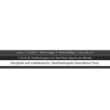
முகப்பு
|
நாங்கள்
|
உங்கள் கருத்து
|
விளம்பரத்திற்கு
|
தள வரைபடம்
© 2010-25 TamilSurangam.com Tamil Data Warehouse Website
Designed and maintained by TamilKalanjiyam Educational Trust.