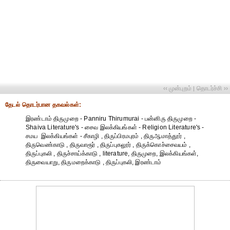
‹‹ முன்புறம்
தொடர்ச்சி ››
|
தேட‌ல் தொட‌ர்பான தகவ‌ல்க‌ள்:
இரண்டாம் திருமுறை - Panniru Thirumurai - பன்னிரு திருமுறை -
Shaiva Literature's - சைவ இலக்கியங்கள் - Religion Literature's -
சமய இலக்கியங்கள் - சீகாழி , திருப்பிரமபுரம் , திருஆமாத்தூர் ,
திருவெண்காடு , திருவாரூர் , திருப்புகலூர் , திருக்கொச்சைவயம் ,
திருப்புகலி , திருச்சாய்க்காடு , literature, திருமுறை, இலக்கியங்கள்,
திருவையாறு, திருமறைக்காடு , திருப்புகலி, இரண்டாம்