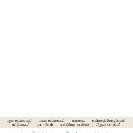
புதுக் கவிதைகள்
|
மரபுக் கவிதைகள்
|
ஹைக்கூ
|
கவிதைத் தொகுப்புகள்
|
கட்டுரைகள்
|
நாடகங்கள்
|
நாட்டுப்புற பாடல்கள்
|
சிறுவர் பாடல்கள்