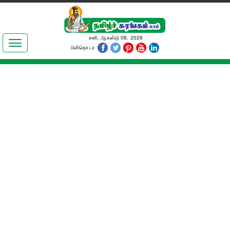
இலக்கியங்கள்
சனி, ஆகஸ்டு 08, 2026
பின்தொடர
தமிழ் உலகம்
அறிவியல்
பொதுஅறிவு
ஆன்மிகம்
ஜோதிடம்
மருத்துவம்
பெண்கள் பகுதி
நகைச்சுவை
கலையுலகம்