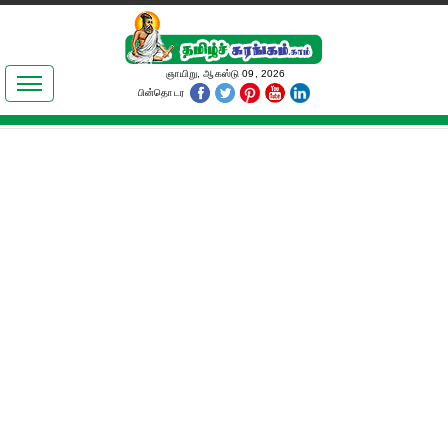
இலக்கியங்கள்
ஞாயிறு, ஆகஸ்டு 09, 2026
பின்தொடர
தமிழ் உலகம்
அறிவியல்
பொதுஅறிவு
ஆன்மிகம்
ஜோதிடம்
மருத்துவம்
பெண்கள் பகுதி
நகைச்சுவை
கலையுலகம்