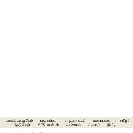
கலைக் களஞ்சியம்
|
புத்தகங்கள்
|
திருமணங்கள்
|
வரைபடங்கள்
|
தமிழ்த்
தேடுபொறி
|
MP3 பாடல்கள்
|
வானொலி
|
அகராதி
|
திரட்டி