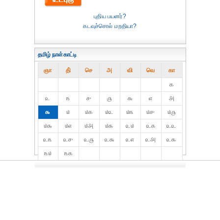
புதிய பயனர்?
கடவுச்சொல் மறதியா?
தமிழ் நாள்காட்டி
ஞா
தி்
செ
அ
வி
வெ
கா
௧
௨
௩
௪
௫
௬
௭
௮
௯
௰
௰௧
௰௨
௰௩
௰௪
௰௫
௰௬
௰௭
௰௮
௰௯
௨௰
௨௧
௨௨
௨௩
௨௪
௨௫
௨௬
௨௭
௨௮
௨௯
௩௰
௩௧