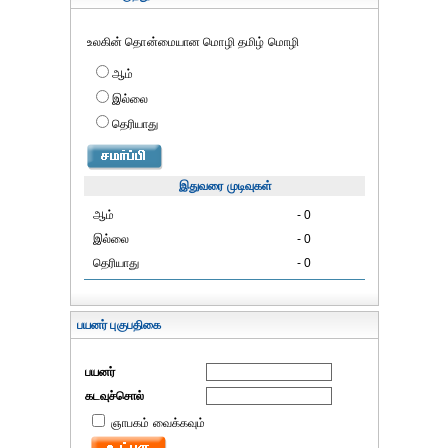
உலகின் தொன்மையான மொழி தமிழ் மொழி
ஆம்
இல்லை
தெரியாது
இதுவரை முடிவுகள்
ஆம்
- 0
இல்லை
- 0
தெரியாது
- 0
பயனர் புகுபதிகை
பயனர்
கடவுச்சொல்
ஞாபகம் வைக்கவும்