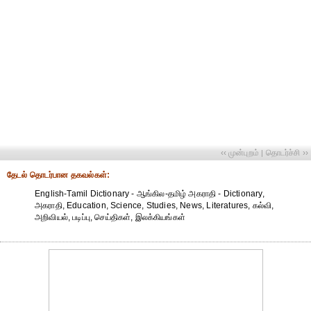
‹‹ முன்புறம்
தொடர்ச்சி ››
|
தேட‌ல் தொட‌ர்பான தகவ‌ல்க‌ள்:
English-Tamil Dictionary - ஆங்கில-தமிழ் அகராதி - Dictionary,
அகராதி, Education, Science, Studies, News, Literatures, கல்வி,
அறிவியல், படிப்பு, செய்திகள், இலக்கியங்கள்