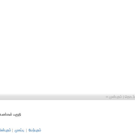
‹‹ முன்புறம்
தொடர்ச
|
 பெண்கள் பகுதி
பின்புறம்
|
முகப்பு
|
மேற்புறம்