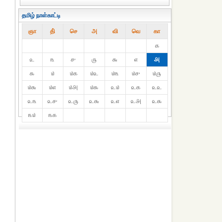
தமிழ் நாள்காட்டி
ஞா
தி்
செ
அ
வி
வெ
கா
௧
௨
௩
௪
௫
௬
௭
௮
௯
௰
௰௧
௰௨
௰௩
௰௪
௰௫
௰௬
௰௭
௰௮
௰௯
௨௰
௨௧
௨௨
௨௩
௨௪
௨௫
௨௬
௨௭
௨௮
௨௯
௩௰
௩௧