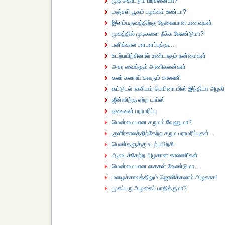
முடி கொட்டும் பிரச்னையா?
மஞ்சள் பூசும் பழக்கம் உண்டா?
இளம்பருவத்திற்கு தேவையான உணவுகள்
முகத்தில் முடிகளை நீக்க வேண்டுமா?
பனிக்கால பளபளப்புக்கு…
உடற்பயிற்சினால் உண்டாகும் நன்மைகள்
அசர வைக்கும் அணிகலன்கள்
கலர் கலராய் கவரும் காலணி
கட்டுடல் ரகசியம்-பெமினா மிஸ் இந்தியா அழகி 
ஜீன்ஸிற்கு ஏற்ற டாப்ஸ்
நகைகள் பராமரிப்பு
மென்மையான சருமம் வேணுமா?
குளிர்காலத்திற்கேற்ற சரும பராமரிப்புகள்…
பெண்களுக்கு உடற்பயிற்சி
ஆடைக்கேற்ற அழகான காலணிகள்
மென்மையான கைகள் வேண்டுமா…
மழைக்காலத்திலும் ஜொலிக்கலாம் அழகாக!
முகப்பரு அழகைப் பாதிக்குமா?