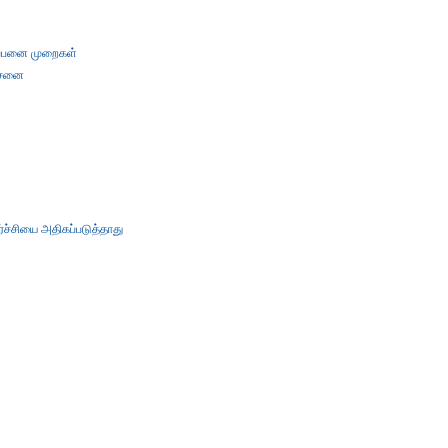
 ஒப்பனை முறைகள்
ோசனை
்ச்சியை அதிகப்படுத்தாது