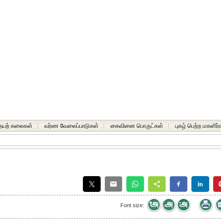
யற் கலைகள்
|
வர்ண வேலைப்பாடுகள்
|
கைவினை பொருட்கள்
|
புகழ் பெற்ற மகளிர்
Font size: