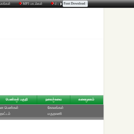
Font Download
தகங்கள்
MP3 பாடல்கள்
மின்னஞ்சல்
திரட்டி
உரையாடல்
பெண்கள் பகுதி
நகைச்சுவை
கலையுலகம்
ை பெண்கள்
கோலங்கள்
தோட்டம்
மருதாணி