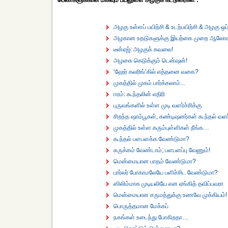
பெண்களுக்கான மிகவும் பயனுள்ள அழகுக் கட்டுரைகள் :
அழகு உள்ளப் பயிற்சி & உடற்பயிற்சி & அழகு
அழகான உதடுகளுக்கு இயற்கை முறை ஆல
டீன்ஏஜ்: அழகுக் கவலை!
அழகை கெடுக்கும் டென்ஷன்!
‘ஹேர் கலரிங்’கில் எத்தனை வகை?
முகத்தில் முகம் பார்க்கலாம்...
ஈரம்: கூந்தலின் எதிரி
புருவங்களில் உள்ள முடி வளர்ச்சிக்கு
சிறந்த ஷாம்பூகள், கண்டிஷனர்கள் கூந்தல் வளர
முகத்தில் உள்ள கரும்புள்ளிகள் நீங்க…
கூந்தல் பளபளக்க வேண்டுமா?
சுருக்கம் வேண்டாம்; பளபளப்பு வேணும்!
மென்மையான பாதம் வேண்டுமா?
பார்லர் போகாமலேயே பளிச்சிட வேண்டுமா?
ஸிலிம்மாக முடியலியே என ஏங்கித் தவிப்பவரா
மென்மையான சருமத்துக்கு உணவே முக்கியம்!
பொருத்தமான மேக்கப்
நகங்கள் உடைந்து போகிறதா…