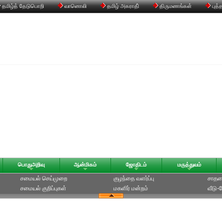
தமிழ்த் தேடுபொறி
வானொலி
தமிழ் அகராதி்
திருமணங்கள்
புத்
பொதுஅறிவு
ஆன்மிகம்
ஜோதிடம்
மருத்துவம்
சமையல் செய்முறை
குழந்தை வளர்ப்பு
சாதன
சமையல் குறிப்புகள்
மகளிர் மன்றம்
வீடு-