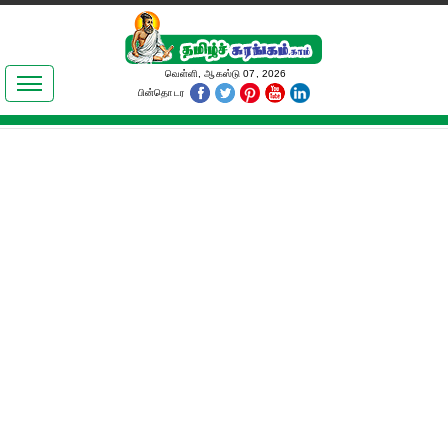
இலக்கியங்கள்
வெள்ளி, ஆகஸ்டு 07, 2026
பின்தொடர
தமிழ் உலகம்
அறிவியல்
பொதுஅறிவு
ஆன்மிகம்
ஜோதிடம்
மருத்துவம்
பெண்கள் பகுதி
நகைச்சுவை
கலையுலகம்