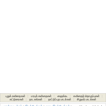
புதுக் கவிதைகள்
|
மரபுக் கவிதைகள்
|
ஹைக்கூ
|
கவிதைத் தொகுப்புகள்
|
கட்டுரைகள்
|
நாடகங்கள்
|
நாட்டுப்புற பாடல்கள்
|
சிறுவர் பாடல்கள்