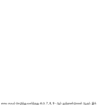
சைவ சமயம் செழித்து வளர்ந்தது கி.பி. 7, 8, 9 - ஆம் நூற்றாண்டுககள் ஆகும். இக்