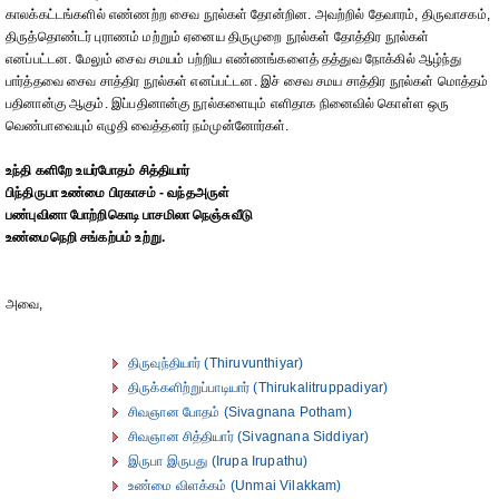
காலக்கட்டங்களில் எண்ணற்ற சைவ நூல்கள் தோன்றின. அவற்றில் தேவாரம், திருவாசகம்,
திருத்தொண்டர் புராணம் மற்றும் ஏனைய திருமுறை நூல்கள் தோத்திர நூல்கள்
எனப்பட்டன. மேலும் சைவ சமயம் பற்றிய எண்ணங்களைத் தத்துவ நோக்கில் ஆழ்ந்து
பார்த்தவை சைவ சாத்திர நூல்கள் எனப்பட்டன. இச் சைவ சமய சாத்திர நூல்கள் மொத்தம்
பதினான்கு ஆகும். இப்பதினான்கு நூல்களையும் எளிதாக நினைவில் கொள்ள ஒரு
வெண்பாவையும் எழுதி வைத்தனர் நம்முன்னோர்கள்.
உந்தி களிறே உயர்போதம் சித்தியார்
பிந்திருபா உண்மை பிரகாசம் - வந்தஅருள்
பண்புவினா போற்றிகொடி பாசமிலா நெஞ்சுவீடு
உண்மைநெறி சங்கற்பம் உற்று.
அவை,
திருவுந்தியார் (Thiruvunthiyar)
திருக்களிற்றுப்பாடியார் (Thirukalitruppadiyar)
சிவஞான போதம் (Sivagnana Potham)
சிவஞான சித்தியார் (Sivagnana Siddiyar)
இருபா இருபது (Irupa Irupathu)
உண்மை விளக்கம் (Unmai Vilakkam)