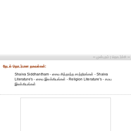
‹‹ முன்புறம்
தொடர்ச்சி ››
|
தேட‌ல் தொட‌ர்பான தகவ‌ல்க‌ள்:
Shaiva Siddhantham - சைவ சித்தாந்த சாத்திரங்கள் - Shaiva
Literature's - சைவ இலக்கியங்கள் - Religion Literature's - சமய
இலக்கியங்கள்