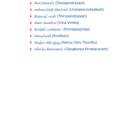
சிவப்பிரகாசம் (Sivappirakasam)
உண்மைநெறி விளக்கம் (Unmainerivilakkam)
திருவருட்பயன் (Thiruvarutpayan)
வினா வெண்பா (Vina Venba)
போற்றிப் பஃறொடை (Porrippaqrotai)
கொடிக்கவி (Kodikavi)
நெஞ்சு விடு தூது (Nenju Vidu Thoothu)
சங்கற்ப நிராகரணம் (Sangkarpa Nirakaranam)