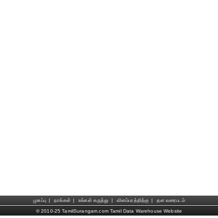
முகப்பு
|
நாங்கள்
|
உங்கள் கருத்து
|
விளம்பரத்திற்கு
|
தள வரைபடம்
© 2010-25 TamilSurangam.com Tamil Data Warehouse Website