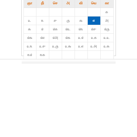
ஞா
தி்
செ
அ
வி
வெ
கா
௧
௨
௩
௪
௫
௬
௭
௮
௯
௰
௰௧
௰௨
௰௩
௰௪
௰௫
௰௬
௰௭
௰௮
௰௯
௨௰
௨௧
௨௨
௨௩
௨௪
௨௫
௨௬
௨௭
௨௮
௨௯
௩௰
௩௧