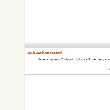
தேட‌ல் தொட‌ர்பான தகவ‌ல்க‌ள்:
Name Numbers - பெயர் எண் பலன்கள் - Numerology - எ