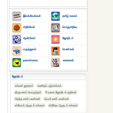
இலக்கியங்கள்
தமிழ் உலகம்
அறிவியல்
பொதுஅறிவு
ஆன்மிகம்
ஜோதிடம்
மருத்துவம்
பெண்கள்
நகைச்சுவை
கலைகள்
ஜோதிடம்
உங்கள் ஜாதகம்
கணிதப் பஞ்சாங்கம்
திருமணப் பொருத்தம்
5 வகை ஜோதிடக் குறிகள்
பிறந்த எண் பலன்கள்
பெயர் எண் பலன்கள்
ஸ்ரீராமர் ஆரூடச் சக்கரம்
ஸ்ரீசீதா ஆரூடச் சக்கரம்