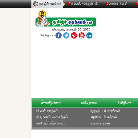
தமிழ்ச் சுரங்கம்
கலைக் களஞ்சியம்
வரைபடங்கள்
வியாழன், ஆகஸ்டு 06, 2026
பின்தொடர
இலக்கியங்கள்
தமிழ் உலகம்
அறிவியல்
உங்கள் ஜாதகம்
ஜோதிட ப‌ரிகார‌ங்க‌ள்
திருமணப் பொருத்தம்
அதிர்ஷ்டக் கற்கள்
கணிதப் பஞ்சாங்கம்
நாட்காட்டிகள்