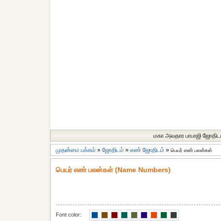
மகா அவதார பாபாஜி ஜோதிட
முதன்மை பக்கம்
»
ஜோதிடம்
»
எ‌ண் ஜோ‌திட‌ம்
»
பெயர் எண் பலன்கள்
பெயர் எண் பலன்கள் (Name Numbers)
Font color: