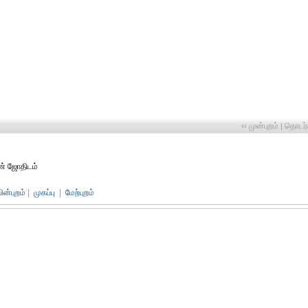
‹‹ முன்புறம்
தொடர்ச
|
ண் ஜோதிடம்
பின்புறம்
|
முகப்பு
|
மேற்புறம்