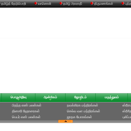
தமிழ்த் தேடுபொறி
வானொலி
தமிழ் அகராதி்
திருமணங்கள்
புத்
பொதுஅறிவு
ஆன்மிகம்
ஜோதிடம்
மருத்துவம்
பிறந்த எண் பலன்கள்
நவக்கிரக மந்திரங்கள்
ஸ்ரீர
தினசரி ஹோரைகள்
செல்வ வள மந்திரங்கள்
ஸ்ரீச
பெயர் எண் பலன்கள்
ஜாதக யோகங்கள்
புலிப