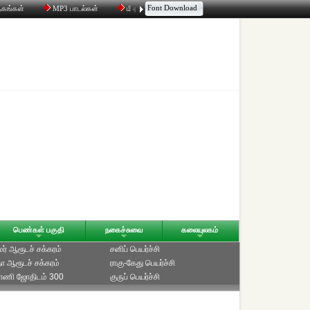
Font Download
தகங்கள்
MP3 பாடல்கள்
மின்னஞ்சல்
திரட்டி
உரையாடல்
பெண்கள் பகுதி
நகைச்சுவை
கலையுலகம்
ாமர் ஆரூடச் சக்கரம்
சனிப் பெயர்ச்சி
ீதா ஆரூடச் சக்கரம்
ராகு-கேது பெயர்ச்சி
்பாணி ஜோதிடம் 300
குருப் பெயர்ச்சி