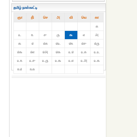
தமிழ் நாள்காட்டி
ஞா
தி்
செ
அ
வி
வெ
கா
௧
௨
௩
௪
௫
௬
௭
௮
௯
௰
௰௧
௰௨
௰௩
௰௪
௰௫
௰௬
௰௭
௰௮
௰௯
௨௰
௨௧
௨௨
௨௩
௨௪
௨௫
௨௬
௨௭
௨௮
௨௯
௩௰
௩௧