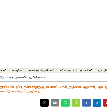
தைகள்
|
ஹைக்கூ
|
கவிதைத் தொகுப்புகள்
|
கட்டுரைகள்
|
நாடகங்கள்
|
நாட்டுப
 திருமுறை
»
திருவிசைப்பா, திருப்பல்லாண்டு
த்திநம்பி காடநம்பி, கண்டராதித்தர், வேணாட்டடிகள், திருவாலியமுதனார், புருட
ல்லாண்டு. ஒன்பதாம் திருமுறை