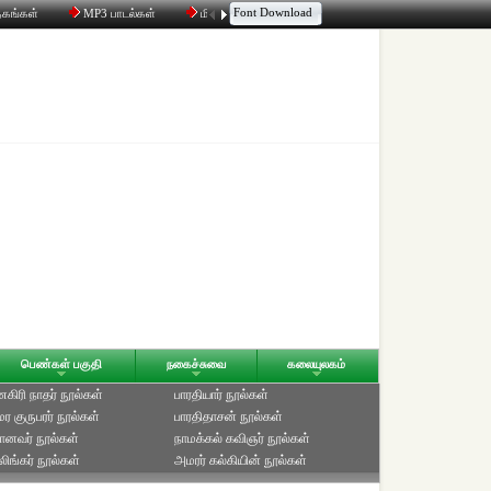
Font Download
தகங்கள்
MP3 பாடல்கள்
மின்னஞ்சல்
திரட்டி
உரையாடல்
பெண்கள் பகுதி
நகைச்சுவை
கலையுலகம்
ிரி நாதர் நூல்கள்
பாரதியார் நூல்கள்
ுமர குருபரர் நூல்கள்
பாரதிதாசன் நூல்கள்
ானவர் நூல்கள்
நாமக்கல் கவிஞர் நூல்கள்
ிங்கர் நூல்கள்
அமரர் கல்கியின் நூல்கள்