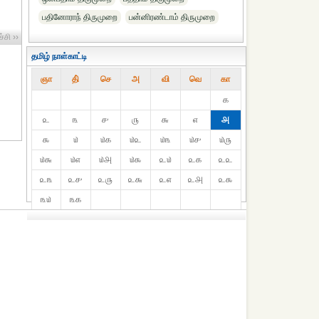
பதினோராந் திருமுறை
பன்னிரண்டாம் திருமுறை
்சி ››
தமிழ் நாள்காட்டி
ஞா
தி்
செ
அ
வி
வெ
கா
௧
௨
௩
௪
௫
௬
௭
௮
௯
௰
௰௧
௰௨
௰௩
௰௪
௰௫
௰௬
௰௭
௰௮
௰௯
௨௰
௨௧
௨௨
௨௩
௨௪
௨௫
௨௬
௨௭
௨௮
௨௯
௩௰
௩௧