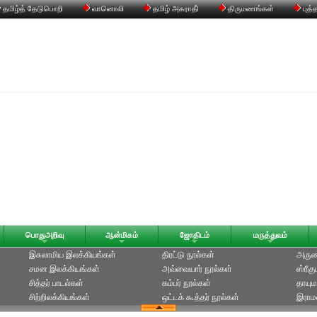
தமிழ்த் தேடுபொறி
வானொலி
தமிழ் அகராதி்
திருமணங்கள்
புத்
பொதுஅறிவு
ஆன்மிகம்
ஜோதிடம்
மருத்துவம்
இசுலாமிய இலக்கியங்கள்
திரட்டு நூல்கள்
அருணக
சமன இலக்கியங்கள்
அவ்வையார் நூல்கள்
ஸ்ரீக
சித்தர் பாடல்கள்
கம்பர் நூல்கள்
தாயும
சிற்றிலக்கியங்கள்
ஒட்டக் கூத்தர் நூல்கள்
இராமல