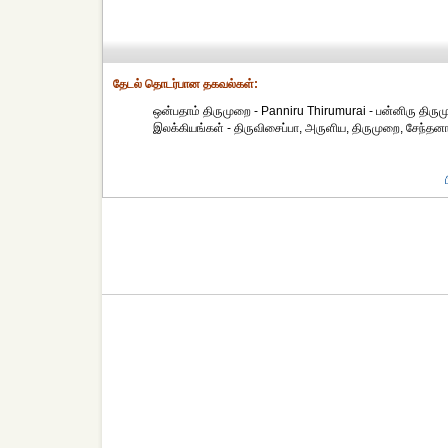
தேட‌ல் தொட‌ர்பான தகவ‌ல்க‌ள்:
ஒன்பதாம் திருமுறை - Panniru Thirumurai - பன்னிரு திரும
இலக்கியங்கள் - திருவிசைப்பா, அருளிய, திருமுறை, சேந்தனார்