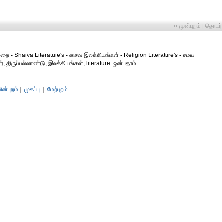
‹‹ முன்புறம்
தொடர்ச
|
ுறை - Shaiva Literature's - சைவ இலக்கியங்கள் - Religion Literature's - சமய
, திருப்பல்லாண்டு, இலக்கியங்கள், literature, ஒன்பதாம்
பின்புறம்
|
முகப்பு
|
மேற்புறம்