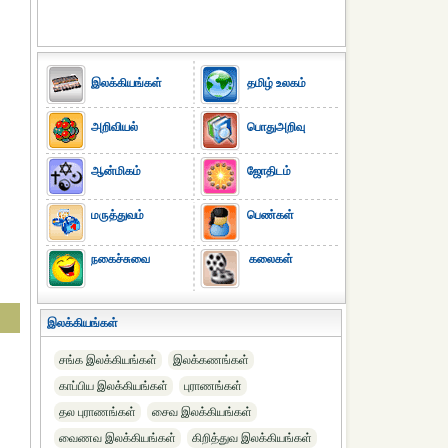
இலக்கியங்கள்
தமிழ் உலகம்
அறிவியல்
பொதுஅறிவு
ஆன்மிகம்
ஜோதிடம்
மருத்துவம்
பெண்கள்
நகைச்சுவை
கலைகள்
இலக்கியங்கள்
சங்க இலக்கியங்கள்
இலக்கணங்கள்
காப்பிய இலக்கியங்கள்
புராணங்கள்
தல புராணங்கள்
சைவ இலக்கியங்கள்
வைணவ இலக்கியங்கள்
கிறித்துவ இலக்கியங்கள்