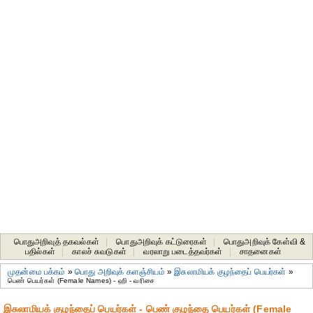
பொதுஅறிவுத் தகவல்கள்
|
பொதுஅறிவுக் கட்டுரைகள்
|
பொதுஅறிவுக் கேள்வி &
பதில்கள்
|
காலச் சுவடுகள்
|
வரலாறு படைத்தவர்கள்
|
சாதனைகள்‎
முதன்மை பக்கம்
»
பொது அறிவுக் களஞ்சியம்
»
இசுலாமியக் குழந்தைப் பெயர்கள்
»
பெண் பெயர்கள் (Female Names) - ஹி - வரிசை
இசுலாமியக் குழந்தைப் பெயர்கள் - பெண் குழந்தை பெயர்கள் (Female