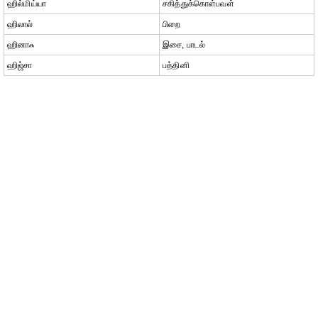
ஹில்மிய்யா
சகித்துக்கொள்பவள்
ஹிலால்
பிறை
ஹினாஃ
இசை, பாடல்
ஹிஜ்சா
பத்தினி