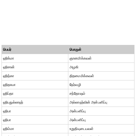
பெயர்
பொருள்
ஹிக்மா
ஞானமிக்கவள்
ஹிசான்
அழகி
ஹித்கா
திறமைமிக்கவள்
ஹிதாயா
நேர்வழி
ஹிப்தா
சந்தோஷம்
ஹிபதுல்லாஹ்
அல்லாஹ்வின் அன்பளிப்பு
ஹிபா
அன்பளிப்பு
ஹிபா
அன்பளிப்பு
ஹிம்மா
உறுதியுடையவள்