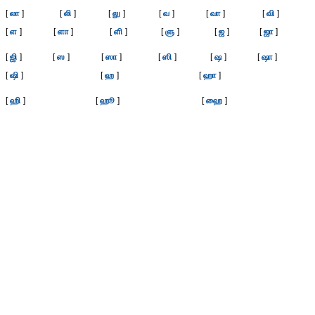
[
லா
]
[
லி
]
[
லு
]
[
வ
]
[
வா
]
[
வி
]
[
ள
]
[
ளா
]
[
ளி
]
[
ளு
]
[
ஜ
]
[
ஜா
]
[
ஜி
]
[
ஸ
]
[
ஸா
]
[
ஸி
]
[
ஷ
]
[
ஷா
]
[
ஷி
]
[
ஹ
]
[
ஹா
]
[
ஹி
]
[
ஹூ
]
[
ஹை
]