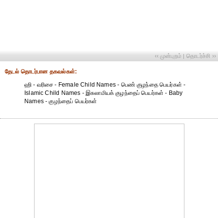
‹‹ முன்புறம்
தொடர்ச்சி ››
|
தேட‌ல் தொட‌ர்பான தகவ‌ல்க‌ள்:
ஹி - வரிசை - Female Child Names - பெண் குழந்தை பெயர்கள் -
Islamic Child Names - இசுலாமியக் குழந்தைப் பெயர்கள் - Baby
Names - குழந்தைப் பெயர்கள்