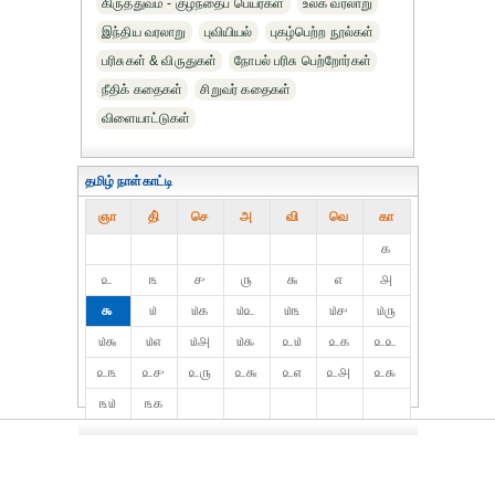
கிருத்துவம் - குழந்தைப் பெயர்கள்
உலக வரலாறு
இந்திய வரலாறு
புவியியல்
புகழ்பெற்ற நூல்கள்
பரிசுகள் & விருதுகள்
நோபல் பரிசு‎ பெற்றோர்‎கள்
நீதிக் கதைகள்
சிறுவர் கதைகள்
விளையாட்டுகள்
தமிழ் நாள்காட்டி
ஞா
தி்
செ
அ
வி
வெ
கா
௧
௨
௩
௪
௫
௬
௭
௮
௯
௰
௰௧
௰௨
௰௩
௰௪
௰௫
௰௬
௰௭
௰௮
௰௯
௨௰
௨௧
௨௨
௨௩
௨௪
௨௫
௨௬
௨௭
௨௮
௨௯
௩௰
௩௧