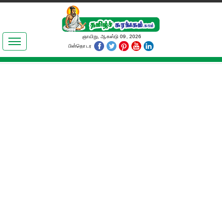
இலக்கியங்கள்
ஞாயிறு, ஆகஸ்டு 09, 2026
பின்தொடர
தமிழ் உலகம்
அறிவியல்
பொதுஅறிவு
ஆன்மிகம்
ஜோதிடம்
மருத்துவம்
பெண்கள் பகுதி
நகைச்சுவை
கலையுலகம்