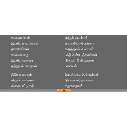
உலக நாடுகள்
இந்துப் பெயர்கள்
இந்திய மாநிலங்கள்
இசுலாமியப் பெயர்கள்
நாகரிகங்கள்
கிருத்துவப் பெயர்கள்
உலக வரலாறு
புகழ் பெற்ற புத்தகங்கள்
இந்திய வரலாறு
பரிசுகள் & விருதுகள்
தத்துவக் கதைகள்
புவியியல்
நீதிக் கதைகள்
நோபல் பரிசு‎ பெற்றவர்‎கள்
சிறுவர் கதைகள்
ஆய்வுச் சிந்தனைகள்
விளையாட்டுகள்
சிறுகதைகள்