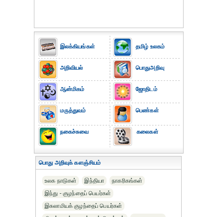
இலக்கியங்கள்
தமிழ் உலகம்
அறிவியல்
பொதுஅறிவு
ஆன்மிகம்
ஜோதிடம்
மருத்துவம்
பெண்கள்
நகைச்சுவை
கலைகள்
பொது அறிவுக் களஞ்சியம்
உலக நாடுகள்
இந்தியா
நாகரிகங்கள்
இந்து - குழந்தைப் பெயர்கள்
இசுலாமியக் குழந்தைப் பெயர்கள்