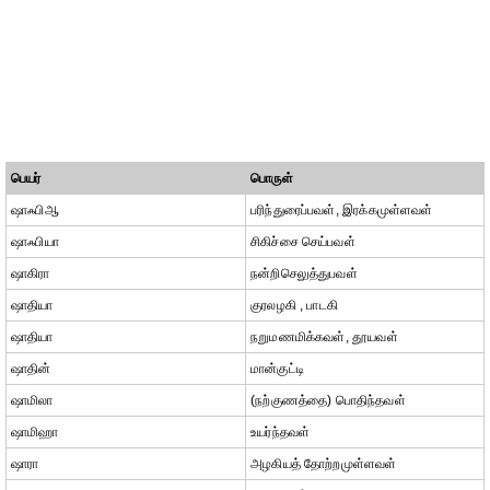
பெயர்
பொருள்
ஷாஃபிஆ
பரிந்துரைப்பவள், இரக்கமுள்ளவள்
ஷாஃபியா
சிகிச்சை செய்பவள்
ஷாகிரா
நன்றிசெலுத்துபவள்
ஷாதியா
குரலழகி , பாடகி
ஷாதியா
நறுமணமிக்கவள், தூயவள்
ஷாதின்
மான்குட்டி
ஷாமிலா
(நற்குணத்தை) பொதிந்தவள்
ஷாமிஹா
உயர்ந்தவள்
ஷாரா
அழகியத் தோற்றமுள்ளவள்