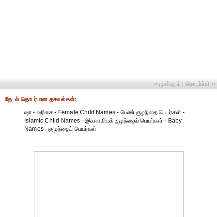
‹‹ முன்புறம்
தொடர்ச்சி ››
|
தேட‌ல் தொட‌ர்பான தகவ‌ல்க‌ள்:
ஷா - வரிசை - Female Child Names - பெண் குழந்தை பெயர்கள் -
Islamic Child Names - இசுலாமியக் குழந்தைப் பெயர்கள் - Baby
Names - குழந்தைப் பெயர்கள்