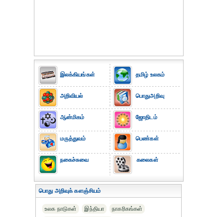
இலக்கியங்கள்
தமிழ் உலகம்
அறிவியல்
பொதுஅறிவு
ஆன்மிகம்
ஜோதிடம்
மருத்துவம்
பெண்கள்
நகைச்சுவை
கலைகள்
பொது அறிவுக் களஞ்சியம்
உலக நாடுகள்
இந்தியா
நாகரிகங்கள்