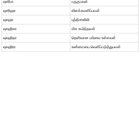
ஷாரிபா
பருகுபவள்
ஷாரிஹா
விளக்கமளிப்பவள்
ஷாஹா
புத்திசாலிலி
ஷாஹிகா
மிக உயர்ந்தவள்
ஷாஹிதா
தெளிவான பார்வை உள்ளவள்
ஷாஹிரா
உண்மையை வெளிப்படுத்துபவள்