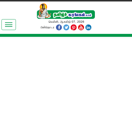
இலக்கியங்கள்
வெள்ளி, ஆகஸ்டு 07, 2026
பின்தொடர
தமிழ் உலகம்
அறிவியல்
பொதுஅறிவு
ஆன்மிகம்
ஜோதிடம்
மருத்துவம்
பெண்கள் பகுதி
நகைச்சுவை
கலையுலகம்