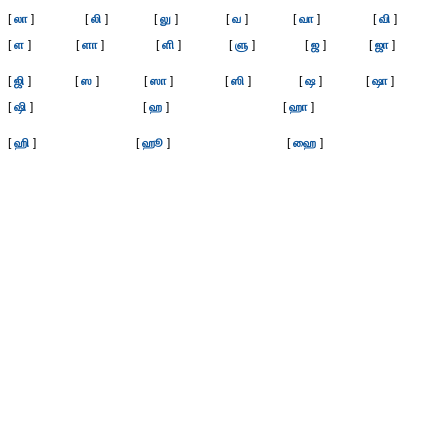
[
லா
]
[
லி
]
[
லு
]
[
வ
]
[
வா
]
[
வி
]
[
ள
]
[
ளா
]
[
ளி
]
[
ளு
]
[
ஜ
]
[
ஜா
]
[
ஜி
]
[
ஸ
]
[
ஸா
]
[
ஸி
]
[
ஷ
]
[
ஷா
]
[
ஷி
]
[
ஹ
]
[
ஹா
]
[
ஹி
]
[
ஹூ
]
[
ஹை
]