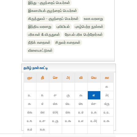
இந்து - குழந்தைப் பெயர்கள்
இசுலாமியக் குழந்தைப் பெயர்கள்
கிருத்துவம் - குழந்தைப் பெயர்கள்
உலக வரலாறு
இந்திய வரலாறு
புவியியல்
புகழ்பெற்ற நூல்கள்
பரிசுகள் & விருதுகள்
நோபல் பரிசு‎ பெற்றோர்‎கள்
நீதிக் கதைகள்
சிறுவர் கதைகள்
விளையாட்டுகள்
தமிழ் நாள்காட்டி
ஞா
தி்
செ
அ
வி
வெ
கா
௧
௨
௩
௪
௫
௬
௭
௮
௯
௰
௰௧
௰௨
௰௩
௰௪
௰௫
௰௬
௰௭
௰௮
௰௯
௨௰
௨௧
௨௨
௨௩
௨௪
௨௫
௨௬
௨௭
௨௮
௨௯
௩௰
௩௧