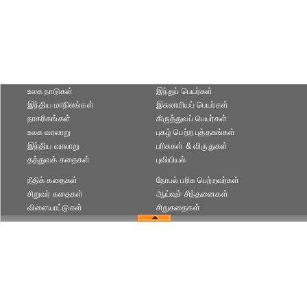
உலக நாடுகள்
இந்துப் பெயர்கள்
இந்திய மாநிலங்கள்
இசுலாமியப் பெயர்கள்
நாகரிகங்கள்
கிருத்துவப் பெயர்கள்
உலக வரலாறு
புகழ் பெற்ற புத்தகங்கள்
இந்திய வரலாறு
பரிசுகள் & விருதுகள்
தத்துவக் கதைகள்
புவியியல்
நீதிக் கதைகள்
நோபல் பரிசு‎ பெற்றவர்‎கள்
சிறுவர் கதைகள்
ஆய்வுச் சிந்தனைகள்
விளையாட்டுகள்
சிறுகதைகள்