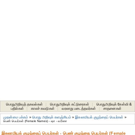
பொதுஅறிவுத் தகவல்கள்
|
பொதுஅறிவுக் கட்டுரைகள்
|
பொதுஅறிவுக் கேள்வி &
பதில்கள்
|
காலச் சுவடுகள்
|
வரலாறு படைத்தவர்கள்
|
சாதனைகள்‎
முதன்மை பக்கம்
»
பொது அறிவுக் களஞ்சியம்
»
இசுலாமியக் குழந்தைப் பெயர்கள்
»
பெண் பெயர்கள் (Female Names) - ஷா - வரிசை
இசுலாமியக் குழந்தைப் பெயர்கள் - பெண் குழந்தை பெயர்கள் (Female