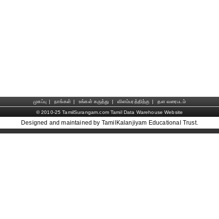
முகப்பு
|
நாங்கள்
|
உங்கள் கருத்து
|
விளம்பரத்திற்கு
|
தள வரைபடம்
© 2010-25 TamilSurangam.com Tamil Data Warehouse Website
Designed and maintained by TamilKalanjiyam Educational Trust.