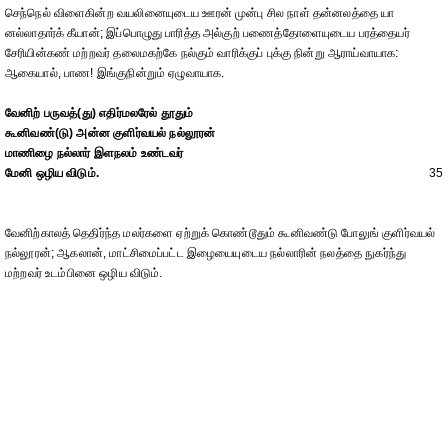
செந்நெல் விளைகின்ற வயலினையுடைய ஊரன் முன்பு சில நாள் தன்னலத்தை யா
னல்லாதார்க் கீயான்; இப்பொழுது பாரித்த அல்குற் பணைத்தோளையுடைய பரத்தையர்
சேரியின்கண் மற்றவர் தலைமகற்கே நல்கும் வாரிக்குப் புக்கு நின்று ஆராய்வாயாக:
ஆகையால், பாண! இங்குநின்றும் ஏழுவாயாக.
வேனிற் பருவத்(து) எதிர்மலரேல் தூதும்
கூனிவண்(டு) அன்ன குளிர்வயல் நல்லூரன்
மாணிழை நல்லார் இளநலம் உண்டவர்
மேனி ஒழிய விடும்.
35
வேனிற்காலத் தெதிர்ந்த மலர்களை ஏற்றுக் கொண்டூதும் கூனிவண்டு போலுங் குளிர்வயல்
நல்லூரன்; ஆகலான், மாட்சிமைப்பட்ட இழையையுடைய நல்லாரின் நலத்தை நுகர்ந்து
மற்றவர் உடம்பினை ஒழிய விடும்.