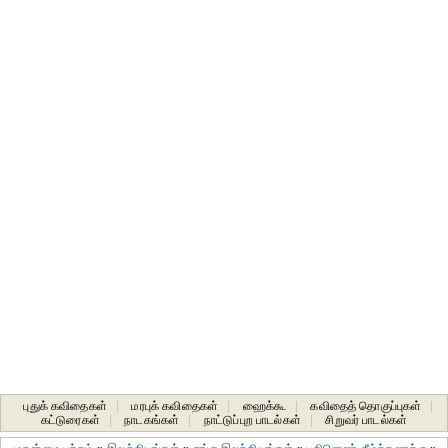
புதுக் கவிதைகள்
|
மரபுக் கவிதைகள்
|
ஹைக்கூ
|
கவிதைத் தொகுப்புகள்
|
கட்டுரைகள்
|
நாடகங்கள்
|
நாட்டுப்புற பாடல்கள்
|
சிறுவர் பாடல்கள்