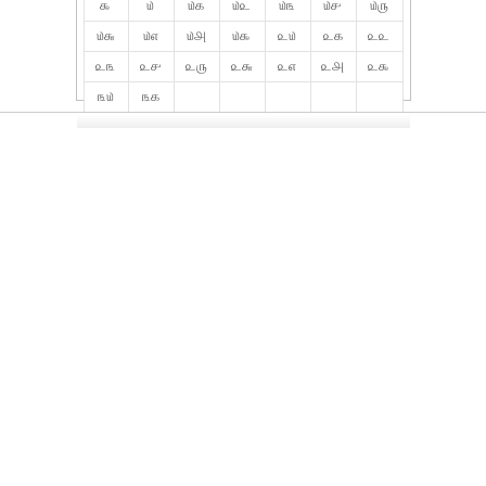
௯
௰
௰௧
௰௨
௰௩
௰௪
௰௫
௰௬
௰௭
௰௮
௰௯
௨௰
௨௧
௨௨
௨௩
௨௪
௨௫
௨௬
௨௭
௨௮
௨௯
௩௰
௩௧