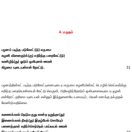
4. மருதம்
பழனம் படிந்த படுகோட்(டு) எருமை
கழனி வினைஞர்க்(கு) எதிர்ந்த பறைகேட்(டு)
உரனிழிந்(து) ஓடும் ஒலிபுனல் ஊரன்
கிழமை யுடையன்என் தோட்டு.
31
பழனத்தின்கட் படிந்த படுகோட்டினையுடைய எருமை கழனியின்கட் டொழில் செய்வார்க்கு
எறிந்த பறையொலியைக் கேட்டு வெருவி, அறிவழிந்தோடும் ஒலிபுனலையுடைய வூரன்
என்றோட் குரிமை யுடையன் என்னும் இத்துணையே யமையும்; அவன் எனக்கு நல்குதல்
வேண்டுவதில்லை.
கணைக்கால் நெடுமருது கான்ற நறுந்தா(து)
இணைக்கால் நீலத்(து) இதழ்மேல் சொரியும்
பணைத்தாள் கதிர்ச்செந்நெல் பாய்வயல் ஊரன்