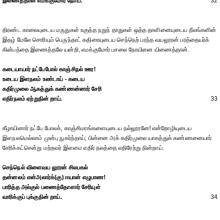
இணைத்தான் எமக்குமோர் நோய்.
32
திரண்ட காலையுடைய மருதுகள் உகுத்த நறுந் தாதுகள் ஒத்த தாளினையுடைய நீலங்களின்
இதழ் மேலே சொரியும் பெருந்தாட் கதிரையுடைய செந்நெற் பரந்த வயலூரன் பரத்தையர்க்
கின்பத்தை இணைத்தலே யன்றி, எமக்குமோர் பசலை நோயினை யிணைத்தான்.
கடையாயார் நட்பேபோல் காஞ்சிநல் ஊர!
உடைய இளநலம் உண்டாய் - கடைய
கதிர்முலை ஆகத்துக் கண்ணன்னார் சேரி
எதிர்நலம் ஏற்றுநின் றாய்.
33
கீழாயினார் நட்பே போலக், காஞ்சிமரங்களையுடைய நல்லூரனே! என்றோழியுடைய
இளநலமெல்லாம் முன்பு நுகர்ந்தாய்; பின்னை அக் கதிர்முலை யாகத்துக் கண்ணனையார்
சேரிக்கட்சென்று மற்றவர் இளமை எதிர் நலத்தை எதிரேற்று நின்றாய்.
செந்நெல் விளைவய லூரன் சிலபகல்
தன்னலம் என்அலார்க்(கு) ஈயான் எழுபாண!
பாரித்த அல்குல் பணைத்தோளார் சேரியுள்
வாரிக்குப் புக்குநின் றாய்.
34