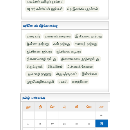
நாமக்கல் கவிஞர் நூல்கள்
அமரர் கல்கியின் நூல்கள்
பிற இலக்கிய நூல்கள்
பதினெண் கீழ்க்கணக்கு
நாலடியார்
நான்மணிக்கடிகை
இனியவை நாற்பது
இன்னா நாற்பது
கார் நாற்பது
களவழி நாற்பது
ஐந்திணை ஐம்பது
ஐந்தினை எழுபது
திணைமொழி ஐம்பது
திணைமாலை நூற்றைம்பது
திருக்குறள்
திரிகடுகம்
ஆச்சாரக் கோவை
பழமொழி நானூறு
சிறுபஞ்சமூலம்
இன்னிலை
முதுமொழிக்காஞ்சி
ஏலாதி
கைந்நிலை
தமிழ் நாள்காட்டி
ஞா
தி்
செ
அ
வி
வெ
கா
௧
௨
௩
௪
௫
௬
௭
௮