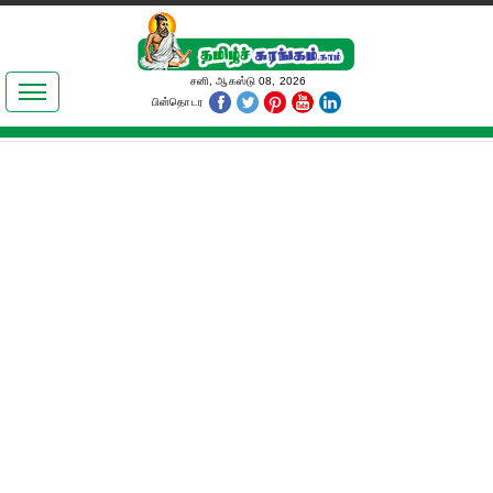
இலக்கியங்கள்
சனி, ஆகஸ்டு 08, 2026
பின்தொடர
தமிழ் உலகம்
அறிவியல்
பொதுஅறிவு
ஆன்மிகம்
ஜோதிடம்
மருத்துவம்
பெண்கள் பகுதி
நகைச்சுவை
கலையுலகம்