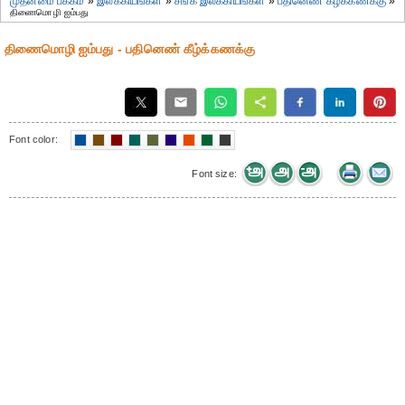
முதன்மை பக்கம்
»
இலக்கியங்கள்
»
சங்க இலக்கியங்கள்
»
பதினெண் கீழ்க்கணக்கு
»
திணைமொழி ஐம்பது
திணைமொழி ஐம்பது - பதினெண் கீழ்க்கணக்கு
Font color:
Font size: