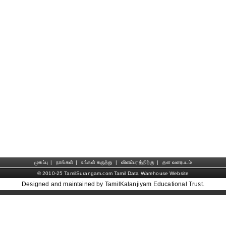
முகப்பு
|
நாங்கள்
|
உங்கள் கருத்து
|
விளம்பரத்திற்கு
|
தள வரைபடம்
© 2010-25 TamilSurangam.com Tamil Data Warehouse Website
Designed and maintained by TamilKalanjiyam Educational Trust.