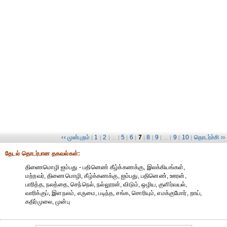
‹‹ முன்புறம்
1
2
5
6
7
8
9
9
10
தொடர்ச்சி ››
|
|
| ... |
|
|
|
|
| ... |
|
|
தேட‌ல் தொட‌ர்பான தகவ‌ல்க‌ள்:
திணைமொழி ஐம்பது - பதினெண் கீழ்க்கணக்கு, இலக்கியங்கள்,
மற்றவர், திணைமொழி, கீழ்க்கணக்கு, ஐம்பது, பதினெண், ஊரன்,
பாரித்த, நலத்தை, செந்நெல், நல்லூரன், விடும், ஒழிய, குளிர்வயல்,
வாரிக்குப், இளநலம், எருமை, படிந்த, சங்க, சொரியும், எமக்குமோர், றாய்,
கதிர்முலை, முன்பு