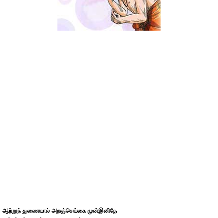
ஆற்றுந் துணையால் அறஞ்செய்கை முன்இனிதே