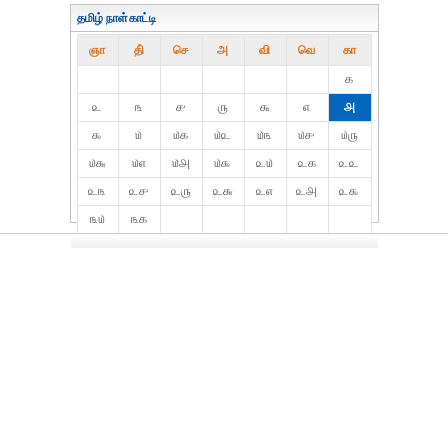
தமிழ் நாள்காட்டி
ஞா
தி்
செ
அ
வி
வெ
கா
௧
௨
௩
௪
௫
௬
௭
௮
௯
௰
௰௧
௰௨
௰௩
௰௪
௰௫
௰௬
௰௭
௰௮
௰௯
௨௰
௨௧
௨௨
௨௩
௨௪
௨௫
௨௬
௨௭
௨௮
௨௯
௩௰
௩௧