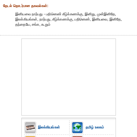
தேட‌ல் தொட‌ர்பான தகவ‌ல்க‌ள்:
இனியவை நாற்பது - பதினெண் கீழ்க்கணக்கு, இனிது, முன்இனிதே,
இலக்கியங்கள், நாற்பது, கீழ்க்கணக்கு, பதினெண், இனியவை, இனிதே,
தந்தையே, சங்க, கூறும்
இலக்கியங்கள்
தமிழ் உலகம்