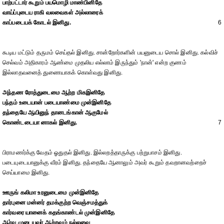
பாற்பட்டார் கூறும் பயமொழி மாண்பினிதே
வாய்ப்புடைய ராகி வலவைகள் அல்லாரைக்
காப்படையக் கோடல் இனிது.
6
கூடிய மட்டும் தருமம் செய்தல் இனிது. சான்றோர்களின் பயனுடைய சொல் இனிது. கல்விச்
செல்வம் அதிகாரம் ஆண்மை முதலிய எல்லாம் இருந்தும் 'நான்' என்ற குணம்
இல்லாதவனைத் துணையாகக் கொள்வது இனிது.
அந்தண ரோத்துடைமை ஆற்ற மிகஇனிதே
பந்தம் உடையான் படையாண்மை முன்இனிதே
தந்தையே ஆயினுந் தானடங்கான் ஆகுமேல்
கொண்டடையா னாகல் இனிது.
7
பிராமணர்க்கு வேதம் ஓதுதல் இனிது. இல்லறத்தாருக்கு பற்றுபாசம் இனிது.
படையுடையானுக்கு வீரம் இனிது. தந்தையே ஆனாலும் அவர் கூறும் தவறானவற்றைச்
செய்யாமை இனிது.
ஊருங் கலிமா உரனுடைமை முன்இனிதே
தார்புனை மன்னர் தமக்குற்ற வெஞ்சமத்துக்
கார்வரை யானைக் கதங்காண்டல் முன்இனிதே
ஆர்வ முடையவர் ஆற்றவும் நல்லவை