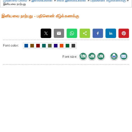
முதன்மை பக்கம்
»
இலக்கியங்கள்
»
சங்க இலக்கியங்கள்
»
பதினெண் கீழ்க்கணக்கு
»
இனியவை நாற்பது
இனியவை நாற்பது - பதினெண் கீழ்க்கணக்கு
Font color:
Font size: