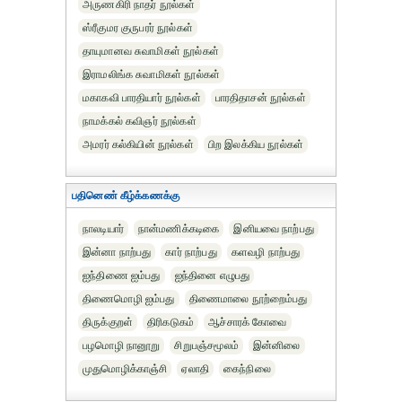
அருணகிரி நாதர் நூல்கள்
ஸ்ரீகுமர குருபரர் நூல்கள்
தாயுமானவ சுவாமிகள் நூல்கள்
இராமலிங்க சுவாமிகள் நூல்கள்
மகாகவி பாரதியார் நூல்கள்
பாரதிதாசன் நூல்கள்
நாமக்கல் கவிஞர் நூல்கள்
அமரர் கல்கியின் நூல்கள்
பிற இலக்கிய நூல்கள்
பதினெண் கீழ்க்கணக்கு
நாலடியார்
நான்மணிக்கடிகை
இனியவை நாற்பது
இன்னா நாற்பது
கார் நாற்பது
களவழி நாற்பது
ஐந்திணை ஐம்பது
ஐந்தினை எழுபது
திணைமொழி ஐம்பது
திணைமாலை நூற்றைம்பது
திருக்குறள்
திரிகடுகம்
ஆச்சாரக் கோவை
பழமொழி நானூறு
சிறுபஞ்சமூலம்
இன்னிலை
முதுமொழிக்காஞ்சி
ஏலாதி
கைந்நிலை