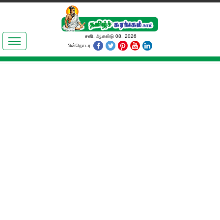
இலக்கியங்கள்
சனி, ஆகஸ்டு 08, 2026
பின்தொடர
தமிழ் உலகம்
அறிவியல்
பொதுஅறிவு
ஆன்மிகம்
ஜோதிடம்
மருத்துவம்
பெண்கள் பகுதி
நகைச்சுவை
கலையுலகம்