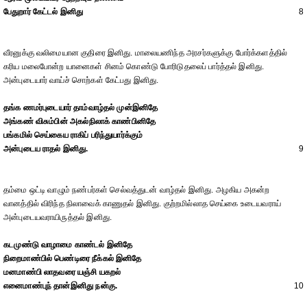
பேதுறார் கேட்டல் இனிது
8
வீரனுக்கு வலிமையான குதிரை இனிது. மாலையணிந்த அரசர்களுக்கு போர்க்களத்தில்
கரிய மலைபோன்ற யானைகள் சினம் கொண்டு போரிடுதலைப் பார்த்தல் இனிது.
அன்புடையார் வாய்ச் சொற்கள் கேட்பது இனிது.
தங்க ணமர்புடையார் தாம்வாழ்தல் முன்இனிதே
அங்கண் விசும்பின் அகல்நிலாக் காண்பினிதே
பங்கமில் செய்கைய ராகிப் பரிந்துயார்க்கும்
அன்புடைய ராதல் இனிது.
9
தம்மை ஒட்டி வாழும் நண்பர்கள் செல்வத்துடன் வாழ்தல் இனிது. அழகிய அகன்ற
வானத்தில் விரிந்த நிலாவைக் காணுதல் இனிது. குற்றமில்லாத செய்கை உடையவராய்
அன்புடையவராயிருத்தல் இனிது.
கடமுண்டு வாழாமை காண்டல் இனிதே
நிறைமாண்பில் பெண்டிரை நீக்கல் இனிதே
மனமாண்பி லாதவரை யஞ்சி யகறல்
எனைமாண்புந் தான்இனிது நன்கு.
10