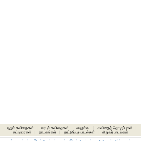
புதுக் கவிதைகள்
|
மரபுக் கவிதைகள்
|
ஹைக்கூ
|
கவிதைத் தொகுப்புகள்
|
கட்டுரைகள்
|
நாடகங்கள்
|
நாட்டுப்புற பாடல்கள்
|
சிறுவர் பாடல்கள்