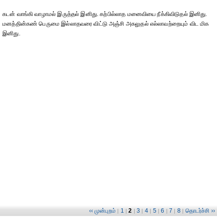
கடன் வாங்கி வாழாமல் இருத்தல் இனிது. கற்பில்லாத மனைவியை நீக்கிவிடுதல் இனிது.
மனத்தின்கண் பெருமை இல்லாதவரை விட்டு அஞ்சி அகலுதல் எல்லாவற்றையும் விட மிக
இனிது.
‹‹ முன்புறம்
1
2
3
4
5
6
7
8
தொடர்ச்சி ››
|
|
|
|
|
|
|
|
|