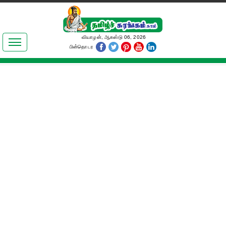
இலக்கியங்கள்
வியாழன், ஆகஸ்டு 06, 2026
பின்தொடர
தமிழ் உலகம்
அறிவியல்
பொதுஅறிவு
ஆன்மிகம்
ஜோதிடம்
மருத்துவம்
பெண்கள் பகுதி
நகைச்சுவை
கலையுலகம்