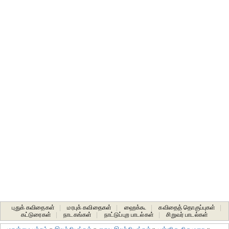
புதுக் கவிதைகள்
|
மரபுக் கவிதைகள்
|
ஹைக்கூ
|
கவிதைத் தொகுப்புகள்
|
கட்டுரைகள்
|
நாடகங்கள்
|
நாட்டுப்புற பாடல்கள்
|
சிறுவர் பாடல்கள்