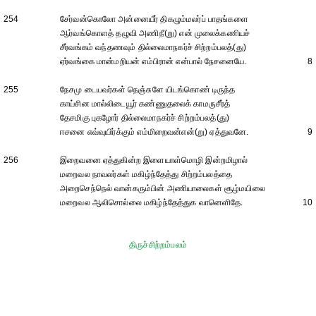
254
சேர்வன்கொலோ அன்னையீர் திகழும்மலர்ப் பாதங்களை
ஆர்வங்கொளத் தழுவி அணிநீ(று) என் முலைக்கணியச்
சீர்வங்கம் வந்தணவும் தில்லைமாநகர்ச் சிற்றம்பலத்(து)
ஏர்வங்கை மான்மறியன் எம்பிரான் என்பால் நேசனையே.
8
255
நேசமு டையவர்கள் நெஞ்சுளே யிடங்கொண் டிருந்த
காய்சின மால்லிடையூர் கண்ணுதலைக் காமருசீர்த்
தேசமிகு புகழோர் தில்லைமாநகர்ச் சிற்றம்பலத்(து)
ஈசனை எவ்வுயிர்க்கும் எம்மிறைவன்என்(று) ஏத்துவனே.
9
256
இறைவனை ஏத்துகின்ற இளையாள்மொழி இன்றமிழால்
மறைவல நாவலர்கள் மகிழ்ந்தேத்து சிற்றம்பலத்தை
அறைசெந்நெல் வான்கரும்பின் அணியாலைகள் சூழ்மயிலை
மறைவல ஆலிசொல்லை மகிழ்ந்தேத்துக வானெளிதே.
10
திருச்சிற்றம்பலம்