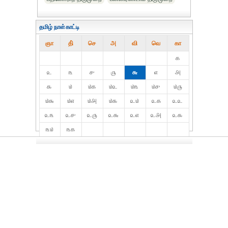
தமிழ் நாள்காட்டி
ஞா
தி்
செ
அ
வி
வெ
கா
௧
௨
௩
௪
௫
௬
௭
௮
௯
௰
௰௧
௰௨
௰௩
௰௪
௰௫
௰௬
௰௭
௰௮
௰௯
௨௰
௨௧
௨௨
௨௩
௨௪
௨௫
௨௬
௨௭
௨௮
௨௯
௩௰
௩௧