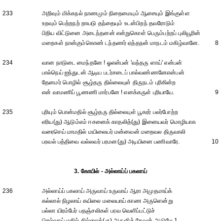
233
அறிவும் மிக்கநல் நாணமும் நிறைமையும் ஆசையும் இங்குள்ள
உறவும் பெற்றநற் றாயடு தந்தையும் உடன்பிறந் தவரோடும்
பிறிய விட்டுனை அடைந்தனன் என்றுகொள் பெரும்பற்றப் புலியூரின்
மறைகள் நான்கும்கொண் டந்தணர் ஏத்தநன் மாநடம் மகிழ்வானே.
8
234
வான நாடுடை மைந்தனே ! ஓஎன்பன் 'வந்தரு ளாய்' என்பன்
பால்நெய் ஐந்துடன் ஆடிய படர்சடைப் பால்வண்ணனேஎன்பன்
தேனமர் பொழில் சூழ்தரு தில்லையுள் திருநடம் புரிகின்ற
என் வாமணிப் பூணணி மார்பனே ! எனக்கருள் புரியாயே.
9
235
புரியும் பொன்மதில் சூழ்தரு தில்லையுள் பூகரர் பலர்போற்ற
எரிய(து) ஆடும்எம் ஈசனைக் காதலித்(து) இனையவர் மொழியாக
வரைசெய் மாமதில் மயிலையர் மன்னவன் மறைவல திருவாலி
பரவல் பத்திவை வல்லவர் பரமன(து) அடியினை பணிவாரே.
10
3. கோயில் - அல்லாய்ப் பகலாய்
236
அல்லாய்ப் பகலாய் அருவாய் உருவாய் ஆரா அமுதமாய்க்
கல்லால் நிழலாய் கயிலை மலையாய் காண அருளென்று
பல்லா யிரம்பேர் பதஞ்சலிகள் பரவ வெளிப்பட்டுச்
செல்வாய் மதில் தில்லைக்(கு) அருளித் தேவன் ஆடுமே 1