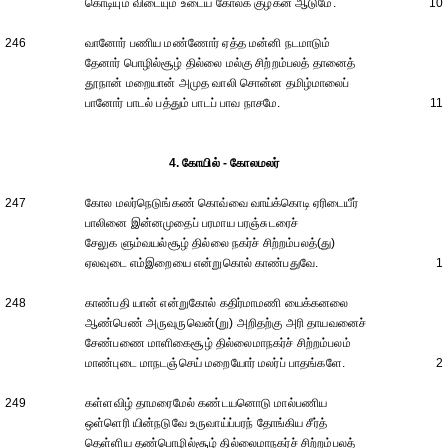
கொடியும் விடையும் உடைய கோலக் குழகன் ஆடுமே.
10
246
வானோர் பணிய மண்ணோர் ஏத்த மன்னி நடமாடும்
தேனார் பொழில்சூழ் தில்லை மல்கு சிற்றம்பலத் தானைத்
தூநான் மறையான் அமுத வாலி சொன்ன தமிழ்மாலைப்
பானோர் பாடல் பத்தும் பாடப் பாவ நாசமே.
11
4. கோயில் - கோலமலர்
247
கோல மலர்நெடுங்கண் கொவ்வை வாய்க்கொடி ஏரிடையீர்
பாலினை இன்னமுதைப் பரமாய பரஞ்சுடரைச்
சேலுக ளும்வயல்சூழ் தில்லை நகர்ச் சிற்றம்பலத்(து)
ஏலவுடை எம்இறையை என்றுகொல் காண்பதுவே.
1
248
காண்பதி யான் என்றுகோல் கதிர்மாமணி யைக்கனலை
ஆண்பெண் அருவுருவென்(று) அறிதற்கு அரி தாயவனைச்
சேண்பணை மாளிகைசூழ் தில்லைமாநகர்ச் சிற்றம்பலம்
மாண்புடை மாநடஞ்செய் மறையோர் மலர்ப் பாதங்களே.
2
249
கள்ளவிழ் தாமரைமேல் கண்டயனொடு மால்பணிய
ஒள்ளெரி யின்நடுவே உருவாய்ப்பரந் தோங்கிய சீர்த்
தெள்ளிய தண்பொழில்சூழ் தில்லைமாநகர்ச் சிற்றம்பலத்