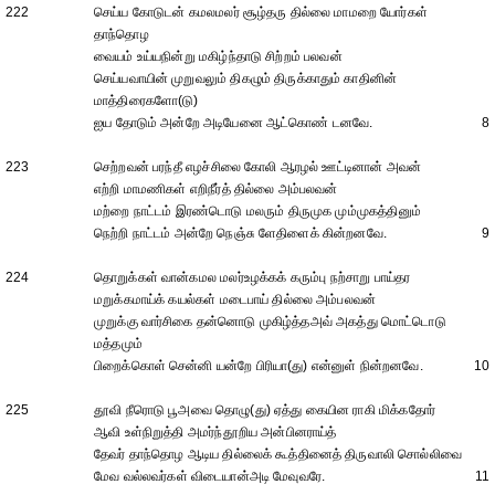
222
செய்ய கோடுடன் கமலமலர் சூழ்தரு தில்லை மாமறை யோர்கள்
தாந்தொழ
வையம் உய்யநின்று மகிழ்ந்தாடு சிற்றம் பலவன்
செய்யவாயின் முறுவலும் திகழும் திருக்காதும் காதினின்
மாத்திரைகளோ(டு)
ஐய தோடும் அன்றே அடியேனை ஆட்கொண் டனவே.
8
223
செற்றவன் பரந்தீ எழச்சிலை கோலி ஆரழல் ஊட்டினான் அவன்
எற்றி மாமணிகள் எறிநீர்த் தில்லை அம்பலவன்
மற்றை நாட்டம் இரண்டொடு மலரும் திருமுக மும்முகத்தினும்
நெற்றி நாட்டம் அன்றே நெஞ்சு ளேதிளைக் கின்றனவே.
9
224
தொறுக்கள் வான்கமல மலர்உழக்கக் கரும்பு நற்சாறு பாய்தர
மறுக்கமாய்க் கயல்கள் மடைபாய் தில்லை அம்பலவன்
முறுக்கு வார்சிகை தன்னொடு முகிழ்த்தஅவ் அகத்து மொட்டொடு
மத்தமும்
பிறைக்கொள் சென்னி யன்றே பிரியா(து) என்னுள் நின்றனவே.
10
225
தூவி நீரொடு பூஅவை தொழு(து) ஏத்து கையின ராகி மிக்கதோர்
ஆவி உள்நிறுத்தி அமர்ந்தூறிய அன்பினராய்த்
தேவர் தாந்தொழ ஆடிய தில்லைக் கூத்தினைத் திருவாலி சொல்லிவை
மேவ வல்லவர்கள் விடையான்அடி மேவுவரே.
11