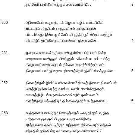
துள்ளெரி யாடுகின்ற ஒருவனை உணர்வரிதே.
3
250
அரிவையோர் கூறுகந்தான் அழகன் எழில் மால்கரியின்
உரிவைநல் உத்தரியம் உகந்தான் உம் பரார்தம்பிரான்
புரிபவர்க்(கு) இன்னருள்செய் புலியூர்த்திருச் சிற்றம்பலத்(து)
எரிமகிழ்ந் தாடுகின்ற எம்பிரான்என் இறையவனே.
4
251
இறையவனை என்கதியை என்னுள்ளே உயிர்ப்பாகி நின்ற
மறைவனை மண்ணும் விண்ணும் மலிவான் சுடராய் மலிந்த
சிறையணி வண்டறையும் தில்லை மாநகர்ச் சிற்றம்பலம்
நிறையணி யாம் இறையை நினைத்தேன் இனிப் போக்குவனே.
5
252
நினைத்தேன் இனிப்போக்குவனோ? நிமலத் திரளை நினைப்பார்
மனத்தி னுளேயிருந்த மணியைமணி மாணிக்கத்தைக்
கனைத்திழி யுங்கழனிக் கனகங்கதிர் ஒண்பவளம்
சினத்தோடு வந்தெறியும் தில்லைமாநகர்க் கூத்தனையே.
6
253
கூத்தனை வானவர்தம் கொழுந்தைக் கொழுந்தாய் எழுந்த
மூத்தனை மூவருவின் முதலைமுத லாகிநின்ற
ஆத்தனைத் தான்படுக்கும் அந்தணர் தில்லை அம்பலத்துள்
ஏத்தநின் றாடுகின்ற எம்பிரானடி சேர்வன்கொலோ? 7