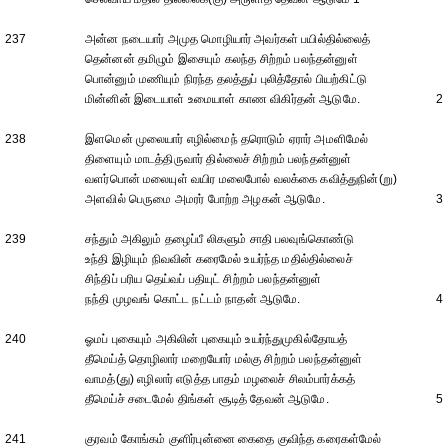
237
அன்ன நடையார் அமுத மொழியார் அவர்கள் பயில்தில்லைத்
தென்னன் தமிழும் இசையும் கலந்த சிற்றம் பலந்தன்னுள்
பொன்னும் மணியும் நிரந்த தலத்துப் புலித்தோல் பியற்கிட்டு
மின்னின் இடையாள் உமையாள் காண விகிர்தன் ஆடுமே.
2
238
இளமென் முலையார் எழில்மைந் தரொடும் ஏரார் அமளிமேல்
திளையும் மாடத்திருவார் தில்லைச் சிற்றம் பலந்தன்னுள்
வளர்பொன் மலையுள் வயிர மலைபோல் வலக்கை கவித்துநின்(று)
அளவில் பெருமை அமரர் போற்ற அழகன் ஆடுமே.
3
239
சந்தும் அகிலும் தழைப்பீ லிகளும் சாதி பலவுங்கொண்டு
உந்தி இழியும் நிவவின் கரைமேல் உயர்ந்த மதில்தில்லைச்
சிந்திப் பரிய தெய்வப் பதியுட் சிற்றம் பலந்தன்னுள்
நந்தி முழவங் கொட்ட நட்டம் நாதன் ஆடுமே.
4
240
ஓமப் புகையும் அகிலின் புகையும் உயர்ந்துமுகில்தோயத்
தீமெய்த் தொழிலார் மறையோர் மல்கு சிற்றம் பலந்தன்னுள்
வாமத்(து) எழிலார் எடுத்த பாதம் மழலைச் சிலம்பார்க்கத்
தீமெய்ச் சடைமேல் திங்கள் சூடித் தேவன் ஆடுமே.
5
241
குரவம் கோங்கம் குளிர்புன்னை கைதை குவிந்த கரைகள்மேல்