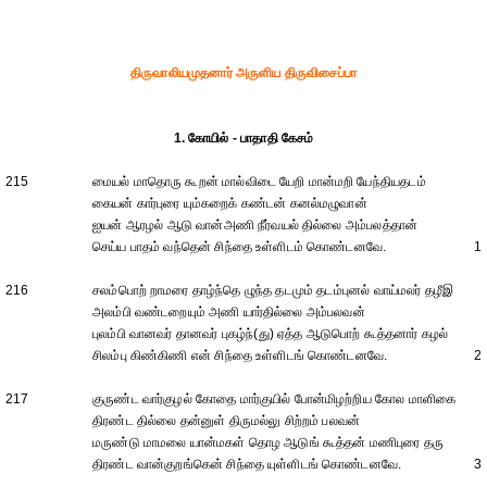
திருவாலியமுதனார் அருளிய திருவிசைப்பா
1. கோயில் - பாதாதி கேசம்
215
மையல் மாதொரு கூறன் மால்விடை யேறி மான்மறி யேந்தியதடம்
கையன் கார்புரை யும்கறைக் கண்டன் கனல்மழுவான்
ஐயன் ஆரழல் ஆடு வான்அணி நீர்வயல் தில்லை அம்பலத்தான்
செய்ய பாதம் வந்தென் சிந்தை உள்ளிடம் கொண்டனவே.
1
216
சலம்பொற் றாமரை தாழ்ந்தெ ழுந்த தடமும் தடம்புனல் வாய்மலர் தழீஇ
அலம்பி வண்டறையும் அணி யார்தில்லை அம்பலவன்
புலம்பி வானவர் தானவர் புகழ்ந்(து) ஏத்த ஆடுபொற் கூத்தனார் கழல்
சிலம்பு கிண்கிணி என் சிந்தை உள்ளிடங் கொண்டனவே.
2
217
குருண்ட வார்குழல் கோதை மார்குயில் போன்மிழற்றிய கோல மாளிகை
திரண்ட தில்லை தன்னுள் திருமல்லு சிற்றம் பலவன்
மருண்டு மாமலை யான்மகள் தொழ ஆடுங் கூத்தன் மணிபுரை தரு
திரண்ட வான்குறங்கென் சிந்தை யுள்ளிடங் கொண்டனவே.
3