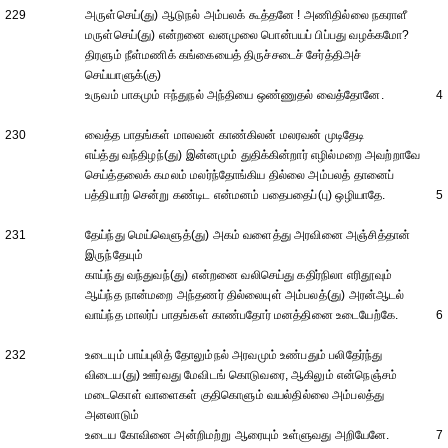
229
அருள்செய்(து) ஆடுநல் அம்பலக் கூத்தனே ! அணிதில்லை நகராளீ
மருள்செய்(து) என்றனை வனமுலை பொன்பயப் பிப்பது வழக்கமோ?
திரளும் நீள்மணிக் கங்கையைத் திருச்சடைச் சேர்த்திஅச்
செய்யாளுக்(கு)
உருவம் பாகமும் ஈந்துநல் அந்தியை ஒண்ணுதல் வைத்தோனே.
4
230
வைத்த பாதங்கள் மாலவன் காண்கிலன் மலரவன் முடிதேடி
எய்த்து வந்திழந்(து) இன்னமும் துதிக்கின்றார் எழில்மறை அவற்றாவே
செய்த்தலைக் கமலம் மலர்ந்தோங்கிய தில்லை அம்பலத் தானைப்
பத்தியாற் சென்று கண்டிட என்மனம் பதைபதைப்(பு) ஒழியாதே.
5
231
தேய்ந்து மெய்வெளுத்(து) அகம் வளைத்து அரவினை அஞ்சித்தான்
இருந்தேயும்
காய்ந்து வந்துவந்(து) என்றனை வலிசெய்து கதிர்நிலா எரிதூவும்
ஆய்ந்த நான்மறை அந்தணர் தில்லையுள் அம்பலத்(து) அரன்ஆடல்
வாய்ந்த மாலர்ப் பாதங்கள் காண்பதோர் மனத்தினை உடையேற்கே.
6
232
உடையும் பாய்புலித் தோலும்நல் அரவமும் உண்பதும் பலிதேர்ந்து
விடைய(து) ஊர்வது மேவிடங் கொடுவரை, ஆகிலும் என்நெஞ்சம்
மடைகொள் வாளைகள் குதிகொளும் வயல்தில்லை அம்பலத்து
அனலாடும்
உடைய கோவினை அன்றிமற்று ஆரையும் உள்ளுவது அறியேனே.
7