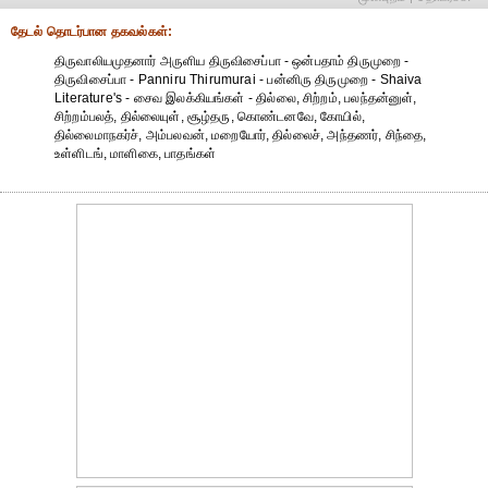
தேட‌ல் தொட‌ர்பான தகவ‌ல்க‌ள்:
திருவாலியமுதனார் அருளிய திருவிசைப்பா - ஒன்பதாம் திருமுறை -
திருவிசைப்பா - Panniru Thirumurai - பன்னிரு திருமுறை - Shaiva
Literature's - சைவ இலக்கியங்கள் - தில்லை, சிற்றம், பலந்தன்னுள்,
சிற்றம்பலத், தில்லையுள், சூழ்தரு, கொண்டனவே, கோயில்,
தில்லைமாநகர்ச், அம்பலவன், மறையோர், தில்லைச், அந்தணர், சிந்தை,
உள்ளிடங், மாளிகை, பாதங்கள்