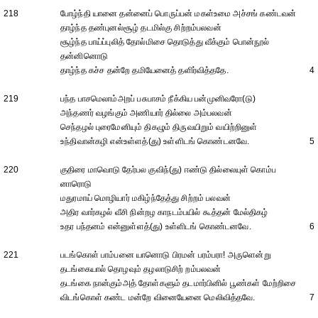
218
போழ்ந்தி யானை தன்னைப் பொருப்பன் மகள்உமை அச்சங் கண்டவன்
தாழ்ந்த தண்புனல்சூழ் தடமில்கு சிற்றம்பலவன்
சூழ்ந்த பாய்ப்புலித் தோல்மிசை தொடுத்து வீக்கும் பொன்நூல்
தன்னினொடு
தாழ்ந்த கச்ச தன்றே தமியேனைத் தளிர்வித்ததே.
4
219
பந்த பாசமெலாம்அறப் பசுபாசம் நீக்கிய பன்முனிவரோ(டு)
அந்தணர் வழங்கும் அணியார் தில்லை அம்பலவன்
செந்தழல் புரைமேனியும் திகழும் திருவயிறும் வயிற்றினுள்
உந்திவான்கழி என்உள்ளத்(து) உள்ளிடங் கொண்டனவே.
5
220
குதிரை மாவொடு தேர்பல குவிந்(து) ஈண்டு தில்லையுள் கொம்ப
னாரொடு
மதுரமாய் மொழியார் மகிழ்ந்தேத்து சிற்றம் பலவன்
அதிர வார்கழல் வீசி நின்றழ காநடம்பயில் கூத்தன் மேல்திகழ்
உதர பந்தனம் என்னுள்ளத்(து) உள்ளிடங் கொண்டனவே.
6
221
படங்கொள் பாம்பனை யானொடு பிரமன் பரம்பரா! அருளென்று
தடங்கையால் தொழவும் தழலாடுசிற் றம்பலவன்
தடங்கை நான்கும்அத் தோள்களும் தடமார்பினில் பூண்கள் மேற்றிசை
விடங்கொள் கண்ட மன்றே வினையேனை மெலிவித்தவே.
7