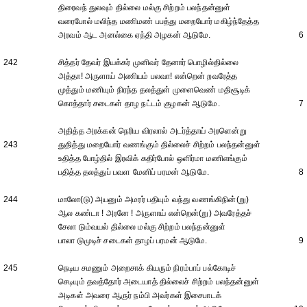
திரைவந் துலவும் தில்லை மல்கு சிற்றம் பலந்தன்னுள்
வரைபோல் மலிந்த மணிமண் பபத்து மறையோர் மகிழ்ந்தேத்த
அரவம் ஆட அனல்கை ஏந்தி அழகன் ஆடுமே.
6
242
சித்தர் தேவர் இயக்கர் முனிவர் தேனார் பொழில்தில்லை
அத்தா! அருளாய் அணியம் பலவா! என்றென் றவரேத்த
முத்தும் மணியும் நிரந்த தலத்துள் முளைவெண் மதிசூடிக்
கொத்தார் சடைகள் தாழ நட்டம் குழகன் ஆடுமே.
7
அதித்த அரக்கன் நெரிய விரலால் அடர்த்தாய் அரளென்று
243
துதித்து மறையோர் வணங்கும் தில்லைச் சிற்றம் பலந்தன்னுள்
உதித்த போழ்தில் இரவிக் கதிர்போல் ஒளிர்மா மணிஎங்கும்
பதித்த தலத்துப் பவள மேனிப் பரமன் ஆடுமே.
8
244
மாலோ(டு) அயனும் அமரர் பதியும் வந்து வணங்கிநின்(று)
ஆல கண்டா ! அரனே ! அருளாய் என்றென்(று) அவரேத்தச்
சேலா டும்வயல் தில்லை மல்கு சிற்றம் பலந்தன்னுள்
பாலா டுமுடிச் சடைகள் தாழப் பரமன் ஆடுமே.
9
245
நெடிய சமணும் அறைசாக் கியரும் நிரம்பாப் பல்கோடிச்
செடியும் தவத்தோர் அடையாத் தில்லைச் சிற்றம் பலந்தன்னுள்
அடிகள் அவரை ஆருர் நம்பி அவர்கள் இசைபாடக்