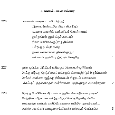
2. கோயில் - பவளமால்வரை
226
பவளமால் வரையைப் பனிபடர்ந்(து)
அனையதோர் படரொளிதரு திருநீறும்
குவளை மாமலர்க் கண்ணியும் கொன்றையும்
துன்றுபொற் குழல்திருச் சடையும்
திவள மாளிகை சூழ்தரு தில்லை
யுள்திரு நடம்புரி கின்ற
தவள வண்ணனை நினைதொறும்
என்மனம் தழல்மெழு(கு)ஒக் கின்றதே.
1
227
ஒக்க ஒட்டந்த அந்தியும் மதியமும் அலைகடல் ஒலியோடு
நெக்கு வீழ்தரு நெஞ்சினைப் பாய்தலும் நிறையழிந்(து) இருப்பேனைச்
செக்கர் மாளிகை சூழ்தரு தில்லையுள் திருநடம் வகையாலே
பக்கம் ஒட்டந்த மன்மதன் மலர்க்கணை படுந்தொறும் அலைந்தேனே.
2
228
அலந்து போயினேன் அம்பலக் கூத்தனே அணிதில்லை நகராளீ
சிலந்தியை அரசாள்க என்(று) அருள்செய்த தேவதே வீசனே
உலந்தமார்க் கண்டிக் காகிஅக் காலனை உயிர்செ வுதைகொண்ட
மலர்ந்த பாதங்கள் வனமுலை மேலொற்ற வந்தருள் செய்யாயே.
3