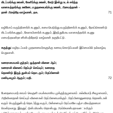
கிடப்பார்க்கு ஊண், கேளிர்க்கு ஊண், கேடு இன்று உடல் சார்ந்த
வானகத்தார்க்கு ஊணே, மறுதலையார்க்கு ஊண், அமைத்தான் -
தான் அகத்தே வாழ்வான், தக.
71
வழிபோய் வருந்தினார்க் கூணும், சுமையெடுத்து வருந்தினார்க் கூணும், நோய்கொண்டு
கிடப்பார்க்கூணும், கேளாயினார்க் கூணும், இறந்துபோய வானகத்தார்க் கூணு
மமைத்தவன்றா னின்பத்தோடு வாழ்வான் றகுதிபட்டு.
கருத்து:
வழிநடப்பவர் முதலானவர்களுக்கு உணவு கொடுப்பவன் இம்மையில் நல்வாழ்வு
பெறுவான்.
உணராமையால் குற்றம்; ஒத்தான் வினை ஆம்;
உணரான் வினைப் பிறப்புச் செய்யும்; உணராத
தொண்டு இருந் துன்பம் தொடரும்; பிறப்பினான்
மண்டிலமும் ஆகும்; மதி.
72
பேதைமையாற் காமம் வெகுளி மயக்கமாகிய முக்குற்றமுளவாம். கல்வியாற் சீலமுளவாம்,
அறிவிலாதான் செய்யும் வினைகள் பிறப்பினையாக்கும். பிறப்பினானுணராத தொண்டான்
வரும் பெருந்துன்பந் தொடர்ந்து வரும், பின்னையும் பிறப்பாலே பஞ்ச பரிவத்தானமா
மென்றவாறு. இதனுட் டுன்பமென்ப தொன்பது. அவ்வொன்பதாவன : உயிரும்