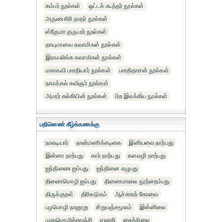
கம்பர் நூல்கள்
ஒட்டக் கூத்தர் நூல்கள்
அருணகிரி நாதர் நூல்கள்
ஸ்ரீகுமர குருபரர் நூல்கள்
தாயுமானவ சுவாமிகள் நூல்கள்
இராமலிங்க சுவாமிகள் நூல்கள்
மகாகவி பாரதியார் நூல்கள்
பாரதிதாசன் நூல்கள்
நாமக்கல் கவிஞர் நூல்கள்
அமரர் கல்கியின் நூல்கள்
பிற இலக்கிய நூல்கள்
பதினெண் கீழ்க்கணக்கு
நாலடியார்
நான்மணிக்கடிகை
இனியவை நாற்பது
இன்னா நாற்பது
கார் நாற்பது
களவழி நாற்பது
ஐந்திணை ஐம்பது
ஐந்தினை எழுபது
திணைமொழி ஐம்பது
திணைமாலை நூற்றைம்பது
திருக்குறள்
திரிகடுகம்
ஆச்சாரக் கோவை
பழமொழி நானூறு
சிறுபஞ்சமூலம்
இன்னிலை
முதுமொழிக்காஞ்சி
ஏலாதி
கைந்நிலை