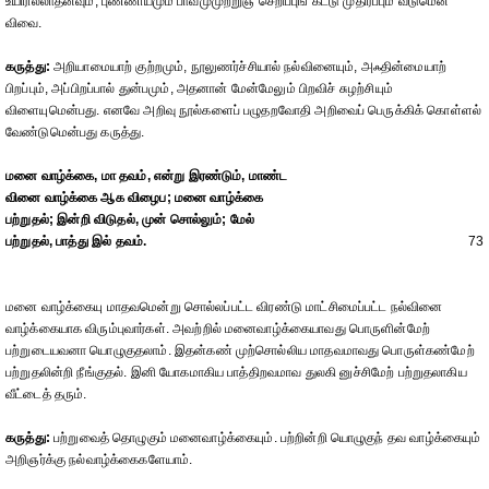
உயிரில்லாதனவும், புண்ணியமும் பாவமுமுற்றுஞ் செறிப்புங் கட்டு முதிர்ப்பும் வீடுமென
விவை.
கருத்து:
அறியாமையாற் குற்றமும், நூலுணர்ச்சியால் நல்வினையும், அஃதின்மையாற்
பிறப்பும், அப்பிறப்பால் துன்பமும், அதனான் மேன்மேலும் பிறவிச் சுழற்சியும்
விளையுமென்பது. எனவே அறிவு நூல்களைப் பழுதறவோதி அறிவைப் பெருக்கிக் கொள்ளல்
வேண்டுமென்பது கருத்து.
மனை வாழ்க்கை, மா தவம், என்று இரண்டும், மாண்ட
வினை வாழ்க்கை ஆக விழைப; மனை வாழ்க்கை
பற்றுதல்; இன்றி விடுதல், முன் சொல்லும்; மேல்
பற்றுதல், பாத்து இல் தவம்.
73
மனை வாழ்க்கையு மாதவமென்று சொல்லப்பட்ட விரண்டு மாட்சிமைப்பட்ட நல்வினை
வாழ்க்கையாக விரும்புவார்கள். அவற்றில் மனைவாழ்க்கையாவது பொருளின்மேற்
பற்றுடையவனா யொழுகுதலாம். இதன்கண் முற்சொல்லிய மாதவமாவது பொருள்கண்மேற்
பற்றுதலின்றி நீங்குதல். இனி யோகமாகிய பாத்திறவமாவ துலகி னுச்சிமேற் பற்றுதலாகிய
வீட்டைத் தரும்.
கருத்து:
பற்றுவைத் தொழுகும் மனைவாழ்க்கையும். பற்றின்றி யொழுகுந் தவ வாழ்க்கையும்
அறிஞர்க்கு நல்வாழ்க்கைகளேயாம்.