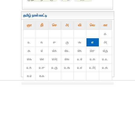
தமிழ் நாள்காட்டி
ஞா
தி்
செ
அ
வி
வெ
கா
௧
௨
௩
௪
௫
௬
௭
௮
௯
௰
௰௧
௰௨
௰௩
௰௪
௰௫
௰௬
௰௭
௰௮
௰௯
௨௰
௨௧
௨௨
௨௩
௨௪
௨௫
௨௬
௨௭
௨௮
௨௯
௩௰
௩௧