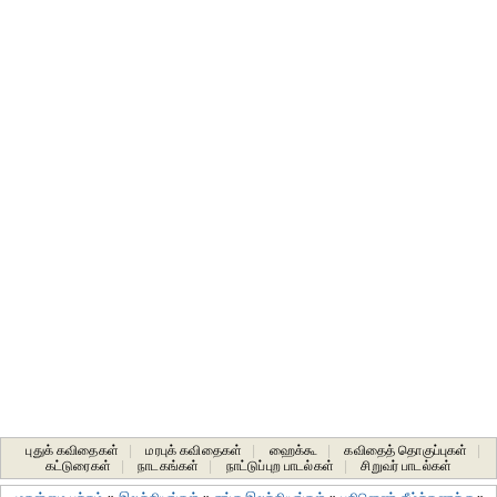
புதுக் கவிதைகள்
|
மரபுக் கவிதைகள்
|
ஹைக்கூ
|
கவிதைத் தொகுப்புகள்
|
கட்டுரைகள்
|
நாடகங்கள்
|
நாட்டுப்புற பாடல்கள்
|
சிறுவர் பாடல்கள்