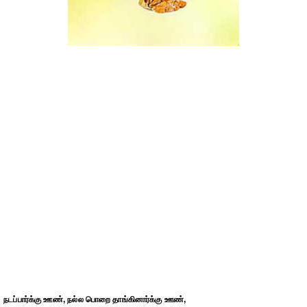
நடப்பார்க்கு ஊண், நல்ல பொறை தாங்கினார்க்கு ஊண்,