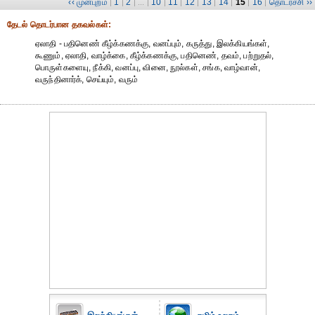
‹‹ முன்புறம்
1
2
10
11
12
13
14
15
16
தொடர்ச்சி ››
|
|
| ... |
|
|
|
|
|
|
|
தேட‌ல் தொட‌ர்பான தகவ‌ல்க‌ள்:
ஏலாதி - பதினெண் கீழ்க்கணக்கு, வனப்பும், கருத்து, இலக்கியங்கள்,
கூணும், ஏலாதி, வாழ்க்கை, கீழ்க்கணக்கு, பதினெண், தவம், பற்றுதல்,
பொருள்களையு, நீக்கி, வனப்பு, வினை, நூல்கள், சங்க, வாழ்வான்,
வருந்தினார்க், செய்யும், வரும்