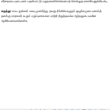
சரிதையை யுடையனா யதன்மாட்டு மறுதலைச்சொல்வராமற் சொல்லுத லாசாரியனுக்கியல்பு.
கருத்து:
சமய நூல்கள் பலவு முணர்ந்து, தவறு நீக்கியொழுகும் ஒழுக்கமுடையனாய்த்
தனக்கு மாறாவார் கூறும் மறுப்புரைகளை மாற்றி நிறுத்தவல்ல ஆற்றலுடையவனே
ஆசிரியனாவானென்க.