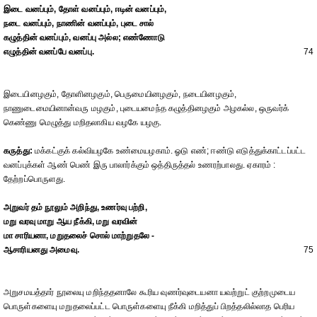
இடை வனப்பும், தோள் வனப்பும், ஈடின் வனப்பும்,
நடை வனப்பும், நாணின் வனப்பும், புடை சால்
கழுத்தின் வனப்பும், வனப்பு அல்ல; எண்ணோடு
எழுத்தின் வனப்பே வனப்பு.
74
இடையினழகும், தோளினழகும், பெருமையினழகும், நடையினழகும்,
நாணுடைமையினான்வரு மழகும், புடையமைந்த கழுத்தினழகும் அழகல்ல, ஒருவர்க்
கெண்ணு மெழுத்து மறிதலாகிய வழகே யழகு.
கருத்து:
மக்கட்குக் கல்வியழகே உண்மையழகாம். ஓடு எண்; ஈண்டு எடுத்துக்காட்டப்பட்ட
வனப்புக்கள் ஆண் பெண் இரு பாலார்க்கும் ஒத்திருத்தல் உணரற்பாலது. ஏகாரம் :
தேற்றப்பொருளது.
அறுவர் தம் நூலும் அறிந்து, உணர்வு பற்றி,
மறு வரவு மாறு ஆய நீக்கி, மறு வரவின்
மா சாரியனா, மறுதலைச் சொல் மாற்றுதலே -
ஆசாரியனது அமைவு.
75
அறுசமயத்தார் நூலையு மறிந்ததனாலே கூரிய வுணர்வுடையனா யவற்றுட் குற்றமுடைய
பொருள்களையு மறுதலைப்பட்ட பொருள்களையு நீக்கி மறித்துப் பிறத்தலில்லாத பெரிய