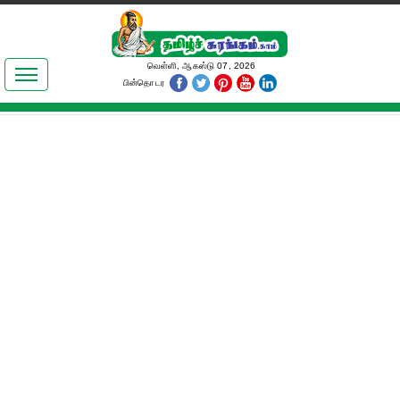
இலக்கியங்கள்
வெள்ளி, ஆகஸ்டு 07, 2026
பின்தொடர
தமிழ் உலகம்
அறிவியல்
பொதுஅறிவு
ஆன்மிகம்
ஜோதிடம்
மருத்துவம்
பெண்கள் பகுதி
நகைச்சுவை
கலையுலகம்