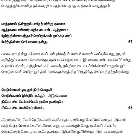
வாயிலிருந்து வரும் சொற்களை, யாவரும் காண, பொ¢யோர் சினம் கொள்ளாது
பொறுத்துக்கொண்டு நல்லொழுக்க நெறியிலே தமது அறிவைச் செலுத்துவர்.
மாற்றாராய் நின்றுதம் மாறேற்பார்க்கு ஏலாமை
ஆற்றாமை என்னார் அறிவுடையார் - ஆற்றாமை
நேர்த்தின்னா மற்றவர் செய்தக்கால் தாம்அவரைப்
பேர்த்தின்னா செய்யாமை நன்று.
67
பகைவராக நின்று அப்பகைமைப் பண்புக்கேற்பக் காரியங்களைச் செய்யும்போது, தாமும்
எதிர்த்துப் பகைமை கொள்ளாதவருடைய பொறுமையை, 'இயலாமையாகிய பலவீனம்' என்று
கூறமாட்டார்கள், அறிஞர்கள். அப்பகைவர், தம் தீமையை அடக்கிக் கொள்ளாது மேலும்
கொடுமைகள் செய்தாலும் தாம் அவர்களுக்குத் திருப்பித் தீங்கு செய்யாதிருத்தல் நல்லது.
நெடுங்காலம் ஓடினும் நீசர் வெகுளி
கெடுங்காலம் இன்றிப் பரக்கும் - அடுங்காலை
நீர்கொண்ட வெப்பம்போல் தானே தணியுமே
சீர்கொண்ட சான்றோர் சினம்.
68
கீழ் மக்களின் சினம் நெடுங்காலம் கழிந்தாலும் தணியாது மேன்மேல் வளரும். ஆனால்
புகழ் பெற்ற மேன் மக்களின் சினமானது, சுட வைக்கும் போது தண்ணீர் அடைந்த
வெப்பத்தைப் போல, தானாகவே தணியும். (இயல்பில் குளிர்ச்சியும், பிறர் சுடவைத்தால்