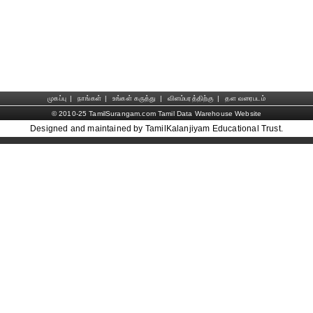
முகப்பு
|
நாங்கள்
|
உங்கள் கருத்து
|
விளம்பரத்திற்கு
|
தள வரைபடம்
© 2010-25 TamilSurangam.com Tamil Data Warehouse Website
Designed and maintained by TamilKalanjiyam Educational Trust.