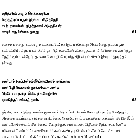
மதித்திறப் பாரும் இறக்க மதியா
மிதித்திறப் பாரும் இறக்க - மிதித்தேறி
ஈயுந் தலைமேல் இருத்தலால் அஃதறிவார்
காயும் கதமின்மை நன்று.
61
தம்மை மதித்து நடப்பாரும் நடக்கட்டும்; சிறிதும் மதிக்காது அவமதித்து நடப்பாரும்
நடக்கட்டும்; அற்ப ஈயும் மிதித்து ஏறித் தலைமேல் உட்காருதலால், அந்நிலையை உணர்ந்து
சிந்திக்கும் சான்றோர், தம்மை அவமதிப்போர் மீது சீறி விழும் சினம் இலராய் இருத்தல்
நல்லது
தண்டாச் சிறப்பின்தம் இன்னுயிரைத் தாங்காது
கண்டுழி யெல்லாம் துறப்பவோ - மண்டி
அடிபெயரா தாற்ற இளிவந்த போழ்தின்
முடிகிற்கும் உள்ளத் தவர்.
62
ஓர் அடி கூட எடுத்து வைக்க முடியாமல் நெருங்கி மிகவும் அவமதிப்பு வந்த போதிலும்,
அதற்குக் கலங்காது எடுத்த காரியத்தை நிறைவேற்றும் மனவலிமை மிக்கவர், சிறிதே இடர்
கண்டபோதெல்லாம் சினத்தைப் பொறுத்துத் தாங்காமல், அழியாச் சிறப்புடைய இனிய
உயிரை விடுவரோ? (மனவலிமைமிக்கவர் கண்டதற்கெல்லாம் சினம் கொள்ளாமல்
சாந்தமாயிருப்பர். முந்திக்குரிய உயிர் ஆதலின் அழியா உயிர் என்றார்).