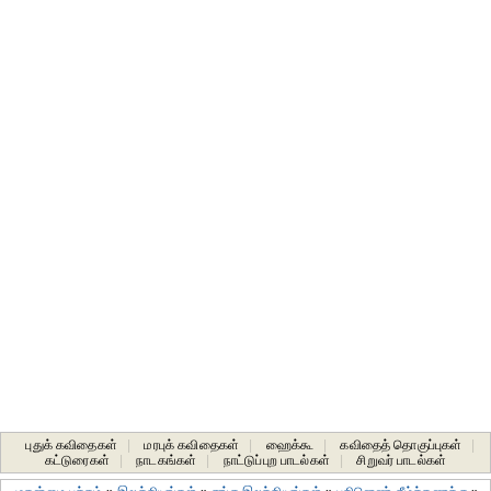
புதுக் கவிதைகள்
|
மரபுக் கவிதைகள்
|
ஹைக்கூ
|
கவிதைத் தொகுப்புகள்
|
கட்டுரைகள்
|
நாடகங்கள்
|
நாட்டுப்புற பாடல்கள்
|
சிறுவர் பாடல்கள்