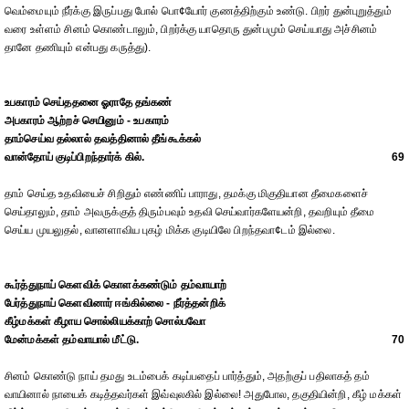
வெம்மையும் நீர்க்கு இருப்பது போல் பொ¢யோர் குணத்திற்கும் உண்டு. பிறர் துன்புறுத்தும்
வரை உள்ளம் சினம் கொண்டாலும், பிறர்க்கு யாதொரு துன்பமும் செய்யாது அச்சினம்
தானே தணியும் என்பது கருத்து).
உபகாரம் செய்ததனை ஓராதே தங்கண்
அபகாரம் ஆற்றச் செயினும் - உபகாரம்
தாம்செய்வ தல்லால் தவத்தினால் தீங்கூக்கல்
வான்தோய் குடிப்பிறந்தார்க் கில்.
69
தாம் செய்த உதவியைச் சிறிதும் எண்ணிப் பாராது, தமக்கு மிகுதியான தீமைகளைச்
செய்தாலும், தாம் அவருக்குத் திரும்பவும் உதவி செய்வார்களேயன்றி, தவறியும் தீமை
செய்ய முயலுதல், வானளாவிய புகழ் மிக்க குடியிலே பிறந்தவா¢டம் இல்லை.
கூர்த்துநாய் கெளவிக் கொளக்கண்டும் தம்வாயாற்
பேர்த்துநாய் கெளவினார் ஈங்கில்லை - நீர்த்தன்றிக்
கீழ்மக்கள் கீழாய சொல்லியக்காற் சொல்பவோ
மேன்மக்கள் தம்வாயால் மீட்டு.
70
சினம் கொண்டு நாய் தமது உடம்பைக் கடிப்பதைப் பார்த்தும், அதற்குப் பதிலாகத் தம்
வாயினால் நாயைக் கடித்தவர்கள் இவ்வுலகில் இல்லை! அதுபோல, தகுதியின்றி, கீழ் மக்கள்