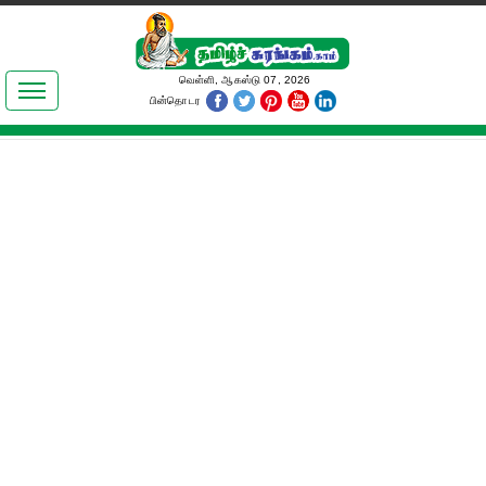
இலக்கியங்கள்
வெள்ளி, ஆகஸ்டு 07, 2026
பின்தொடர
தமிழ் உலகம்
அறிவியல்
பொதுஅறிவு
ஆன்மிகம்
ஜோதிடம்
மருத்துவம்
பெண்கள் பகுதி
நகைச்சுவை
கலையுலகம்