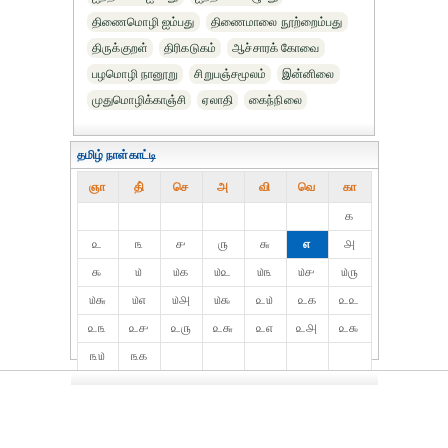
திணைமொழி ஐம்பது
திணைமாலை நூற்றைம்பது
திருக்குறள்
திரிகடுகம்
ஆச்சாரக் கோவை
பழமொழி நானூறு
சிறுபஞ்சமூலம்
இன்னிலை
முதுமொழிக்காஞ்சி
ஏலாதி
கைந்நிலை
தமிழ் நாள்காட்டி
ஞா
தி்
செ
அ
வி
வெ
கா
௧
௨
௩
௪
௫
௬
௭
௮
௯
௰
௰௧
௰௨
௰௩
௰௪
௰௫
௰௬
௰௭
௰௮
௰௯
௨௰
௨௧
௨௨
௨௩
௨௪
௨௫
௨௬
௨௭
௨௮
௨௯
௩௰
௩௧