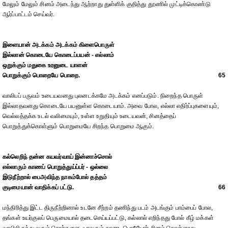
மேலும் மேலும் சினம் அடைந்து ஆற்றாது துள்ளிக் குதித்து தூணில் முட்டிக்கொண்டு
ஆர்ப்பாட்டம் செய்வர்.
இளையான் அடக்கம் அடக்கம் கிளைபொருள்
இல்லான் கொடையே கொடைப்பயன் - எல்லாம்
ஒறுக்கும் மதுகை உரனுடை யாளன்
பொறுக்கும் பொறையே பொறை.
65
வாலிபப் பருவம் உடையவனது புலனடக்கமே அடக்கம் எனப்படும். நிறைந்த பொருள்
இல்லாதவனது கொடையே பயனுள்ள கொடையாம். அவை போல, எல்லா எதிர்ப்புகளையும்,
வெல்லத்தக்க உடல் வலிமையும், உள்ள உறுதியும் உடையவன், சினத்தைப்
பொறுத்துக்கொள்ளும் பொறுமையே சிறந்த பொறுமை ஆகும்.
கல்லெறிந் தன்ன கயவர்வாய் இன்னாச்சொல்
எல்லாரும் காணப் பொறுத்துய்ப்பர் - ஒல்லை
இடுநீற்றால் பைஅவிந்த நாகம்போல் தத்தம்
குடிமையான் வாதிக்கப் பட்டு.
66
மந்திரித்து இட்ட திருநீற்றினால் உடனே சீற்றம் தணிந்து படம் அடங்கும் பாம்பைப் போல,
தங்கள் உயர்குலப் பெருமையால் தடைசெய்யப்பட்டு, கல்லால் எறிந்தது போல் கீழ் மக்கள்