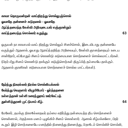
காவா தொருவன்தன் வாய்திறந்து சொல்லுஞ்சொல்
ஓவாதே தன்னைச் சுடுதலால் - ஓவாதே
ஆய்ந்தமைந்த கேள்வி அறிவுடையார் எஞ்ஞான்றும்
காய்ந்தமைந்த சொல்லார் கறுத்து.
63
ஒருவன் நா காவாமல் வாய் திறந்து சொல்லும் சினச்சொல், இடைவிடாது தன்னையே
வருத்தும் ஆதலால், ஓயாது ஆராய்ந்தறிந்த அறிவையும், கேள்வி ஞானத்தையும் உடைய
சான்றோர், எப்போதும் சினம் கொண்டு கடுமையான சொற்களைச் சொல்லமாட்டார்கள்.
(பிறர் மீது சினம் கொண்டு தாக்கும் கடுஞ்சொற்கள் திருப்பித் தம்மையே தாக்கும்.
ஆதலால் ஞானிகள் கடுமையான சொற்களைச் சொல்ல மாட்டார்கள்).
நேர்த்து நிகரல்லார் நிரல்ல சொல்லியக்கால்
வேர்த்து வெகுளார் விழுமியோர் - ஓர்த்ததனை
உள்ளத்தான் உள்ளி உரைத்துராய் ஊர்கேட்பத்
துள்ளித்தூண் முட்டுமாம் கீழ்.
64
மேலோர், தமக்கு நிகா¢ல்லாதவர் தம்மை எதிர்த்து நன்மையற்ற தீய சொற்களைச்
சொன்னால், அதற்காக மனம் புழுங்கிச் சினம் கொள்ளார். ஆனால் கீழ்மக்களோ, பிறர்
கூறும் இழி சொற்களையே மனத்தில் நினைத்து நினைத்து, பிறா¢டம் சொல்லிச் சொல்லி,