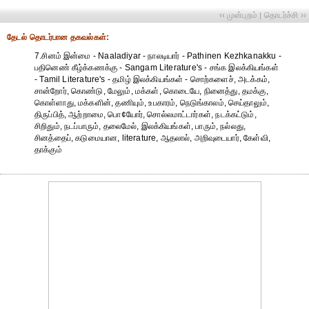
‹‹ முன்புறம்
தொடர்ச்சி ››
|
தேட‌ல் தொட‌ர்பான தகவ‌ல்க‌ள்:
7.சினம் இன்மை - Naaladiyar - நாலடியார் - Pathinen Kezhkanakku -
பதினெண் கீழ்க்கணக்கு - Sangam Literature's - சங்க இலக்கியங்கள்
- Tamil Literature's - தமிழ் இலக்கியங்கள் - சொற்களைச், அடக்கம்,
சான்றோர், கொண்டு, மேலும், மக்கள், கொடையே, நினைத்து, தமக்கு,
கொள்ளாது, மக்களின், தணியும், உபகாரம், நெடுங்காலம், செய்தாலும்,
திருப்பித், ஆற்றாமை, பொ¢யோர், சொல்லமாட்டார்கள், நடக்கட்டும்,
சிறிதும், நடப்பாரும், தலைமேல், இலக்கியங்கள், பாரும், நல்லது,
சினத்தைப், கடுமையான, literature, ஆதலால், அறிவுடையார், கேள்வி,
தாக்கும்