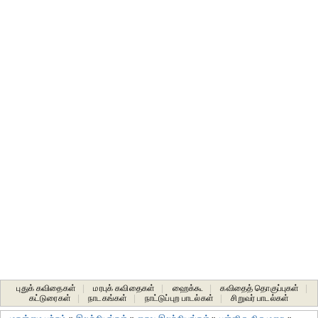
புதுக் கவிதைகள்
|
மரபுக் கவிதைகள்
|
ஹைக்கூ
|
கவிதைத் தொகுப்புகள்
|
கட்டுரைகள்
|
நாடகங்கள்
|
நாட்டுப்புற பாடல்கள்
|
சிறுவர் பாடல்கள்