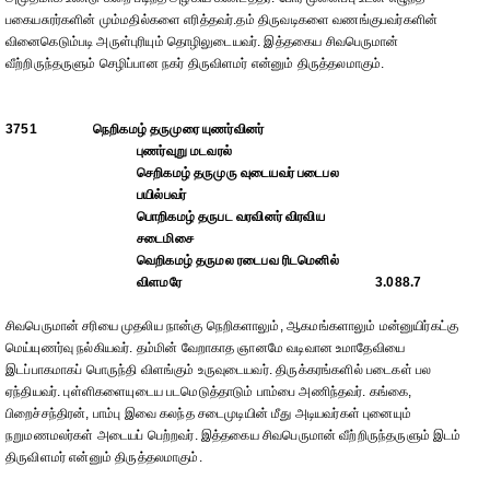
பகையசுரர்களின் மும்மதில்களை எரித்தவர்.தம் திருவடிகளை வணங்குபவர்களின்
வினைகெடும்படி அருள்புரியும் தொழிலுடையவர். இத்தகைய சிவபெருமான்
வீற்றிருந்தருளும் செழிப்பான நகர் திருவிளமர் என்னும் திருத்தலமாகும்.
3751
நெறிகமழ் தருமுரை யுணர்வினர்
புணர்வுறு மடவரல்
செறிகமழ் தருமுரு வுடையவர் படைபல
பயில்பவர்
பொறிகமழ் தருபட வரவினர் விரவிய
சடைமிசை
வெறிகமழ் தருமல ரடைபவ ரிடமெனில்
விளமரே
3.088.7
சிவபெருமான் சரியை முதலிய நான்கு நெறிகளாலும், ஆகமங்களாலும் மன்னுயிர்கட்கு
மெய்யுணர்வு நல்கியவர். தம்மின் வேறாகாத ஞானமே வடிவான உமாதேவியை
இடப்பாகமாகப் பொருந்தி விளங்கும் உருவுடையவர். திருக்கரங்களில் படைகள் பல
ஏந்தியவர். புள்ளிகளையுடைய படமெடுத்தாடும் பாம்பை அணிந்தவர். கங்கை,
பிறைச்சந்திரன், பாம்பு இவை கலந்த சடைமுடியின் மீது அடியவர்கள் புனையும்
நறுமணமலர்கள் அடையப் பெற்றவர். இத்தகைய சிவபெருமான் வீற்றிருந்தருளும் இடம்
திருவிளமர் என்னும் திருத்தலமாகும்.