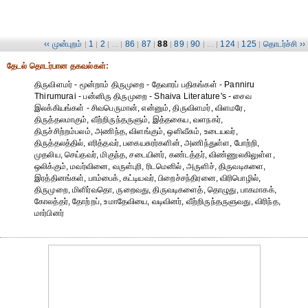
‹‹ முன்புறம்
1
2
86
87
88
89
90
124
125
தொடர்ச்சி ››
|
|
| ... |
|
|
|
|
| ... |
|
|
தேட‌ல் தொட‌ர்பான தகவ‌ல்க‌ள்:
திருவிளமர் - மூன்றாம் திருமுறை - தேவாரப் பதிகங்கள் - Panniru
Thirumurai - பன்னிரு திருமுறை - Shaiva Literature's - சைவ
இலக்கியங்கள் - சிவபெருமான், என்னும், திருவிளமர், விளமரே,
திருத்தலமாகும், வீற்றிருந்தருளும், இத்தகைய, வளநகர்,
திருச்சிற்றம்பலம், அணிந்த, விளங்கும், ஒளிவீசும், உடையவர்,
திருத்தலத்தில், எரித்தவர், பகையசுரர்களின், அணிந்துள்ள, போற்றி,
முதலிய, செய்தவர், மிகுந்த, சடையினர், கண்டத்தர், விண்ணுலகிலுள்ள,
ஒலிக்கும், மவர்வினை, வருள்புரி, ரிடமெனில், அருளிச், திருவடிகளை,
இரத்தினங்கள், பாம்பைக், கட்டியவர், பிறைச்சந்திரனை, விரிபொழில்,
திருமுறை, மிளிர்வதொ, ருறைவது, திருவடிகளைத், தொழுது, பாகமாகக்,
கோலத்தர், தோற்றப், உமாதேவியை, வடிவினர், வீற்றிருந்தருளுவது, விரிந்த,
மார்பினர்