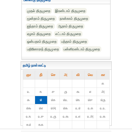
பன்னிரு திருமுறை
முதல் திருமுறை
இரண்டாம் திருமுறை
மூன்றாம் திருமுறை
நான்காம் திருமுறை
ஐந்தாம் திருமுறை
ஆறாம் திருமுறை
ஏழாம் திருமுறை
எட்டாம் திருமுறை
ஒன்பதாம் திருமுறை
பத்தாம் திருமுறை
பதினோராந் திருமுறை
பன்னிரண்டாம் திருமுறை
தமிழ் நாள்காட்டி
ஞா
தி்
செ
அ
வி
வெ
கா
௧
௨
௩
௪
௫
௬
௭
௮
௯
௰
௰௧
௰௨
௰௩
௰௪
௰௫
௰௬
௰௭
௰௮
௰௯
௨௰
௨௧
௨௨
௨௩
௨௪
௨௫
௨௬
௨௭
௨௮
௨௯
௩௰
௩௧