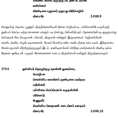
கொண்டல்செய் தருதிரு மிடறின ரிடமெனி
லளியினம்
விண்டிசை யுறுமலர் நறுமது விரிபொழில்
விளமரே
3.088.9
சிவனுக்கு அடிமை பூணும் திருத்தொண்டின் நிலை அழியும்படி, மார்க்கண்டேயருக்குத்
துன்பம் செய்ய வந்த காலனை மாளும் படி செய்து, பின்னர்த் தம் ஆணையின்படி ஒழுகுமாறு
செய்தவர் சிவ பெருமான். பிரமன், திருமால் என்னும் இருவரையும் அஞ்சுவிக்கக்
காண்டற்கரிய அழல் வடிவானவர். மேகம் போன்ற கரிய கண்டத்தை உடையவர். இத்தகைய
சிவபெருமான் வீற்றிருந்தருளும் இடம், வண்டினங்கள் விரிந்த மலர்களைக் கிண்டி நல்ல
தேனை ஒலியுடன் பருகும் சோலைகளை உடைய திருவிளமர் என்னும் திருத்தலமாகும்.
3754
ஒள்ளியர் தொழுதெழ வுலகினி லுரைசெயு
மொழிபல
கொள்ளிய களவினர் குண்டிகை யவர்தவ
மறிகிலார்
பள்ளியை மெய்யெனக் கருதன்மின்
பரிவொடு
பேணுவீர்
வெள்ளிய பிறையணி சடையினர் வளநகர்
விளமரே
3.088.10