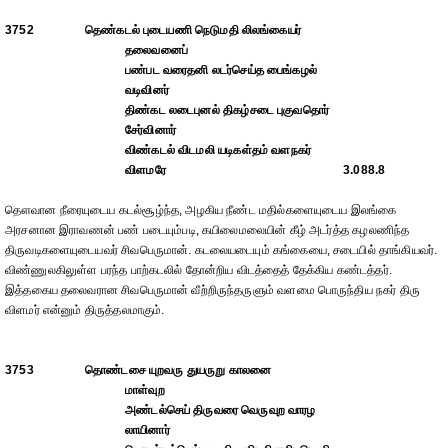
3752
தெண்கடல் புடையணி நெடுமதி லிலங்கையர்
தலைவனைப்
பண்பட வரைதனி லடர்செய்த பைங்கழல்
வடிவினர்
திண்கட லடைபுனல் திகழ்சடை புகுவதொர்
சேர்வினார்
விண்கடல் விடமலி யடிகள்தம் வளநகர்
விளமரே
3.088.8
தௌவான நீரையுடைய கடல்சூழ்ந்த, அழகிய நீண்ட மதில்களையுடைய இலங்கை
அரசனான இராவணன் பண் படையும்படி, கயிலைமலையின் கீழ் அடர்த்த கழலணிந்த
திருவடிகளையுடையவர் சிவபெருமான். கடலையடையும் கங்கையை, சடையில் தாங்கியவர்.
விண்ணுலகிலுள்ள பரந்த பாற்கடலில் தோன்றிய விடத்தைத் தேக்கிய கண்டத்தர்.
இத்தகைய தலைவரான சிவபெருமான் வீற்றிருந்தருளும் வளமை பொருந்திய நகர் திரு
விளமர் என்னும் திருத்தலமாகும்.
3753
தொண்டசை யுறவரு துயருறு காலனை
மாள்வுற
அண்டல்செய் திருவரை வெருவுற வாரழ
லாயினார்