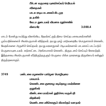
பீடென வருமறை யுரைசெய்வர் பெரியபல்
சரிதைகள்
பாடல ராடிய சுடலையி லிடமுற
நடநவில்
வேடம துடையவர் வியனக ரதுசொலில்
விளமரே
3.088.4
மாடம் போன்று உயர்ந்து விளங்கிய, தேவர்கட்குத் தீமை செய்த பகையசுரர்களின்
மும்மதில்களைச் சிவபெருமான் எரித்தவர். தமது புகழ் பாடுவதையே பொருளாகக் கொண்ட
வேதங்களை அருளிச் செய்தவர். தமது வரலாறுகள் அடியவர்களால் பாடலாகப் பாடப்படும்
பெருமையுடையவர். சுடுகாட்டை அரங்கமாகக் கொண்ட திருநடனம் செய்யும் கோலத்தர்.
இத்தகைய சிவபெருமான் வீற்றிருந்தருளும் பெருமை மிக்க நகரானது திருவிளமர் என்னும்
திருத்தலமாகும்.
3749
பண்டலை மழலைசெ யாழென மொழியுமை
பாகமாக்
கொண்டலை குரைகழ லடிதொழு மவர்வினை
குறுகிலர்
விண்டலை யமரர்கள் துதிசெய வருள்புரி
விறலினர்
வெண்டலை பலிகொளும் விமலர்தம் வளநகர்