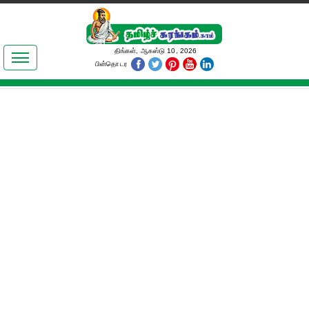
இலக்கியங்கள்
திங்கள், ஆகஸ்டு 10, 2026
பின்தொடர
தமிழ் உலகம்
அறிவியல்
பொதுஅறிவு
ஆன்மிகம்
ஜோதிடம்
மருத்துவம்
பெண்கள் பகுதி
நகைச்சுவை
கலையுலகம்