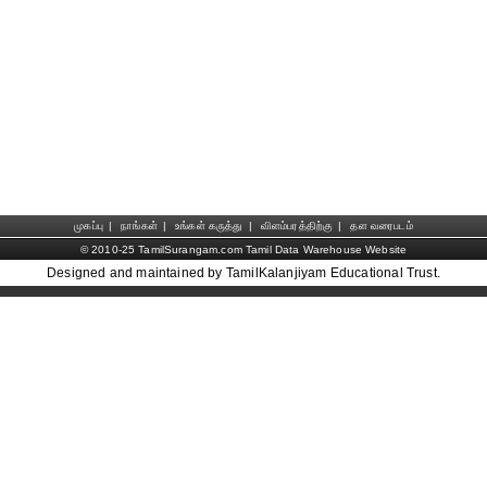
முகப்பு
|
நாங்கள்
|
உங்கள் கருத்து
|
விளம்பரத்திற்கு
|
தள வரைபடம்
© 2010-25 TamilSurangam.com Tamil Data Warehouse Website
Designed and maintained by TamilKalanjiyam Educational Trust.