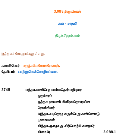
3.088.திருவிளமர்
பண் - சாதாரி
திருச்சிற்றம்பலம்
இத்தலம் சோழநாட்டிலுள்ளது.
சுவாமிபெயர் -
பதஞ்சலிமனோகரேசுவரர்.
தேவியார் -
யாழினுமென்மொழியம்மை.
3745
மத்தக மணிபெற மலர்வதொர் மதிபுரை
நுதல்கரம்
ஒத்தக நகமணி மிளிர்வதொ ரரவின
ரொளிகிளர்
அத்தக வடிதொழ வருள்பெறு கண்ணொடு
முமையவள்
வித்தக ருறைவது விரிபொழில் வளநகர்
விளமரே
3.088.1