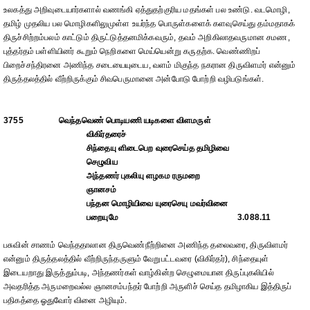
உலகத்து அறிவுடையார்களால் வணங்கி ஏத்துதற்குரிய மதங்கள் பல உண்டு. வடமொழி,
தமிழ் முதலிய பல மொழிகளிலுமுள்ள உயர்ந்த பொருள்களைக் களவுசெய்து தம்மதாகக்
திருச்சிற்றம்பலம் காட்டும் திருட்டுத்தனமிக்கவரும், தவம் அறிகிலாதவருமான சமண,
புத்தர்தம் பள்ளியினர் கூறும் நெறிகளை மெய்யென்று கருதற்க. வெண்ணிறப்
பிறைச்சந்திரனை அணிந்த சடையையுடைய, வளம் மிகுந்த நகரான திருவிளமர் என்னும்
திருத்தலத்தில் வீற்றிருக்கும் சிவபெருமானை அன்போடு போற்றி வழிபடுங்கள்.
3755
வெந்தவெண் பொடியணி யடிகளை விளமருள்
விகிர்தரைச்
சிந்தையு ளிடைபெற வுரைசெய்த தமிழிவை
செழுவிய
அந்தணர் புகலியு ளழகம ரருமறை
ஞானசம்
பந்தன மொழியிவை யுரைசெயு மவர்வினை
பறையுமே
3.088.11
பசுவின் சாணம் வெந்ததாலான திருவெண்நீற்றினை அணிந்த தலைவரை, திருவிளமர்
என்னும் திருத்தலத்தில் வீற்றிருந்தருளும் வேறுபட்டவரை (விகிர்தர்), சிந்தையுள்
இடையறாது இருத்தும்படி, அந்தணர்கள் வாழ்கின்ற செழுமையான திருப்புகலியில்
அவதரித்த அருமறைவல்ல ஞானசம்பந்தர் போற்றி அருளிச் செய்த தமிழாகிய இத்திருப்
பதிகத்தை ஓதுவோர் வினை அழியும்.