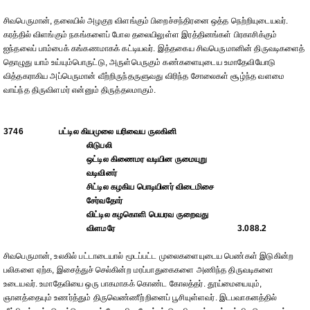
சிவபெருமான், தலையில் அழகுற விளங்கும் பிறைச்சந்திரனை ஒத்த நெற்றியுடையவர்.
கரத்தில் விளங்கும் நகங்களைப் போல தலையிலுள்ள இரத்தினங்கள் பிரகாசிக்கும்
ஐந்தலைப் பாம்பைக் கங்கணமாகக் கட்டியவர். இத்தகைய சிவபெருமானின் திருவடிகளைத்
தொழுது யாம் உய்யும்பொருட்டு, அருள்பெருகும் கண்களையுடைய உமாதேவியோடு
வித்தகராகிய அப்பெருமான் வீற்றிருந்தருளுவது விரிந்த சோலைகள் சூழ்ந்த வளமை
வாய்ந்த திருவிளமர் என்னும் திருத்தலமாகும்.
3746
பட்டில கியமுலை யரிவைய ருலகினி
லிடுபலி
ஒட்டில கிணைமர வடியின ருமையுறு
வடிவினர்
சிட்டில கழகிய பொடியினர் விடைமிசை
சேர்வதோர்
விட்டில கழகொளி பெயரவ ருறைவது
விளமரே
3.088.2
சிவபெருமான், உலகில் பட்டாடையால் மூடப்பட்ட முலைகளையுடைய பெண்கள் இடுகின்ற
பலிகளை ஏற்க, இசைத்துச் செல்கின்ற மரப்பாதுகைகளை அணிந்த திருவடிகளை
உடையவர். உமாதேவியை ஒரு பாகமாகக் கொண்ட கோலத்தர். தூய்மையையும்,
ஞானத்தையும் உணர்த்தும் திருவெண்ணீற்றினைப் பூசியுள்ளவர். இடபவாகனத்தில்