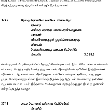
வீற்றிருப்பவர். சொல்லொணாப் பேரழகிய தோற்றப் பொலிவுடன் நடக்கும் சிவபெருமான்
வீற்றிருந்தருளுவது திருவிளமர் என்னும் திருத்தலமாகும்.
3747
அங்கதி ரொளியின ரரையிடை மிளிர்வதொ
ரரவொடு
செங்கதி ரெனநிற மனையதொர் செழுமணி
மார்பினர்
சங்கதிர் பறைகுழன் முழவினொ டிசைதரு
சரிதையர்
வெங்கதி ருறுமழு வுடையவ ரிடமெனில்
விளமரே
3.088.3
சிவபெருமான் அழகிய ஒளிவீசும் தோற்றப் பொலிவுடையவர். இடையிலே பாம்பைக் கச்சாகக்
கட்டியவர். செந்நிற கதிர் போன்ற நிறமுடையவர். அக்கதிர்போல் ஒளிவீசும் இரத்தினங்கள்
பதிக்கப்பட்ட ஆபரணங்களை அணிந்துள்ள மார்பினர். சங்குகள் ஒலிக்க, பறை, குழல்,
முழவு போன்ற வாத்தியங்கள் இசைக்கத் திருக்கூத்து ஆடுபவர். வெண்ணிற ஒளிவீசும்
மழுப்படையை உடையவர். இத்தகைய சிவபெருமான் வீற்றிருந்தருளும் இடம் திருவிளமர்
என்னும் திருத்தலமாகும்.
3748
மாடம தெனவளர் மதிலவை யெரிசெய்வர்
விரவுசீர்ப்