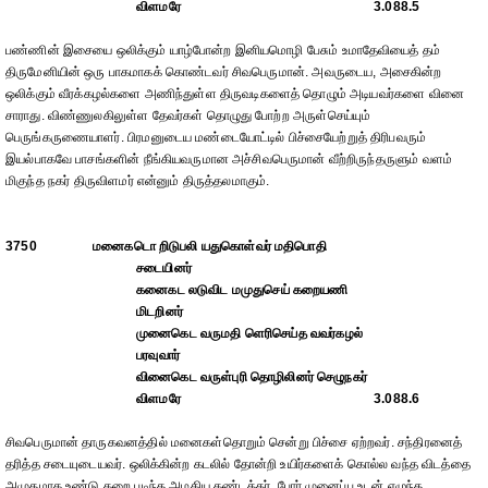
விளமரே
3.088.5
பண்ணின் இசையை ஒலிக்கும் யாழ்போன்ற இனியமொழி பேசும் உமாதேவியைத் தம்
திருமேனியின் ஒரு பாகமாகக் கொண்டவர் சிவபெருமான். அவருடைய, அசைகின்ற
ஒலிக்கும் வீரக்கழல்களை அணிந்துள்ள திருவடிகளைத் தொழும் அடியவர்களை வினை
சாராது. விண்ணுலகிலுள்ள தேவர்கள் தொழுது போற்ற அருள்செய்யும்
பெருங்கருணையாளர். பிரமனுடைய மண்டையோட்டில் பிச்சையேற்றுத் திரிபவரும்
இயல்பாகவே பாசங்களின் நீங்கியவருமான அச்சிவபெருமான் வீற்றிருந்தருளும் வளம்
மிகுந்த நகர் திருவிளமர் என்னும் திருத்தலமாகும்.
3750
மனைகடொ றிடுபலி யதுகொள்வர் மதிபொதி
சடையினர்
கனைகட லடுவிட மமுதுசெய் கறையணி
மிடறினர்
முனைகெட வருமதி ளெரிசெய்த வவர்கழல்
பரவுவார்
வினைகெட வருள்புரி தொழிலினர் செழுநகர்
விளமரே
3.088.6
சிவபெருமான் தாருகவனத்தில் மனைகள்தொறும் சென்று பிச்சை ஏற்றவர். சந்திரனைத்
தரித்த சடையுடையவர். ஒலிக்கின்ற கடலில் தோன்றி உயிர்களைக் கொல்ல வந்த விடத்தை
அமுதமாக உண்டு கறை படிந்த அழகிய கண்டத்தர். போர் முனைப்பு உடன் எழுந்த