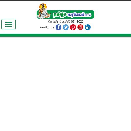
இலக்கியங்கள்
வெள்ளி, ஆகஸ்டு 07, 2026
பின்தொடர
தமிழ் உலகம்
அறிவியல்
பொதுஅறிவு
ஆன்மிகம்
ஜோதிடம்
மருத்துவம்
பெண்கள் பகுதி
நகைச்சுவை
கலையுலகம்