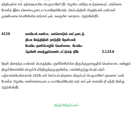
ஏந்தியுள்ள எம் தந்தையாகிய பெருமானே! நீர் அழகிய சுரிந்த கூந்தலையும், உடுக்கை
போன்ற இடையினையுமுடைய உமாதேவியோடு, வெப்பத்தின் மிகுதியால் மரங்கள்
முதலியவை பொரிகின்ற சுடுகாட்டில், உலகுமீள உளதாக, ஆடுகின்றீர்.
4136
காவியங் கண்மட வாளொடுங் காட்டிடைத்
தீயக லேந்திநின் றாடுதிர் தேன்மலர்
மேவிய தண்பொழில் வெள்ளடை மேவிய
ஆவினி லைந்துகொண்டாட்டுகந் தீரே
3.124.6
தேன் நிறைந்த மலர்கள் பொருந்திய குளிர்ச்சிமிக்க திருக்குருகாவூரில் வெள்ளடை என்னும்
திருக்கோயிலில் விரும்பி வீற்றிருந்தருளுகின்ற, பசுவிலிருந்து பெறப்படும்
பஞ்சகவ்வியங்களால் அபிடேகம் செய்யப்படுதலை விரும்பும் பெருமானே! குவளை மலர்
போன்ற அழகிய கண்களையுடைய உமாதேவியோடு சுடு காட்டில் கையில் தீ ஏந்தி நின்று
ஆடுகின்றீர்.
திருச்சிற்றம்பலம்