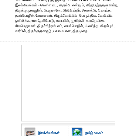
Thirumurai - பன்னிரு திருமுறை - Shaiva Literature's - சைவ
இலக்கியங்கள் - வெள்ளடை, விரும்பி, என்னும், வீற்றிருந்தருளுகின்ற,
திருக்குருகாவூரில், பெருமானே, ஆடுகின்றீர், கொண்டு, நிறைந்த,
தண்பொழில், சோலைகள், திருக்கோயிலில், பொருந்திய, கோயிலில்,
ஒளிமிக்க, உமாதேவியோடு, சடையில், குளிர்ச்சி, உமாதேவியை,
சிவபெருமான், திருச்சிற்றம்பலம், பைம்பொழில், அணிந்த, விரும்பும்,
மார்பில், திருக்குருகாவூர், பசுமையான, திருமுறை
இலக்கியங்கள்
தமிழ் உலகம்