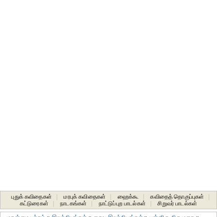
புதுக் கவிதைகள்
|
மரபுக் கவிதைகள்
|
ஹைக்கூ
|
கவிதைத் தொகுப்புகள்
|
கட்டுரைகள்
|
நாடகங்கள்
|
நாட்டுப்புற பாடல்கள்
|
சிறுவர் பாடல்கள்