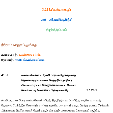
3.124.திருக்குருகாவூர்
பண் - அந்தாளிக்குறிஞ்சி
திருச்சிற்றம்பலம்
இத்தலம் சோழநாட்டிலுள்ளது.
சுவாமிபெயர் -
வெள்ளிடையப்பர்.
தேவியார் -
காவியங்கண்ணியம்மை.
4131
சுண்ணவெண் ணீறணி மார்பில் தோல்புனைந்
தெண்ணரும் பல்கண மேத்தநின் றாடுவர்
விண்ணமர் பைம்பொழில் வெள்ளடை மேவிய
பெண்ணமர் மேனியெம் பிஞ்ஞக னாரே
3.124.1
சிவபெருமான் பொடியாகிய வெண்ணிறத் திருநீற்றினை அணிந்த மார்பில் யானைத்
தோலைப் போர்த்திக் கொண்டு எண்ணுதற்கரிய பல கணங்களும் போற்ற நடனம் செய்வார்.
அத்தகைய சிவபெருமான் தேவர்களும் விரும்பும் பசுமையான சோலைகள் சூழ்ந்த