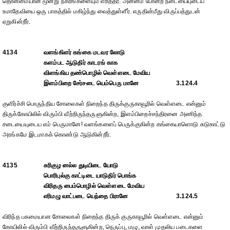
தொன்மையான மூன்று நகரங்களையும் எரித்தீர். அன்னம் போன்ற நடையையுடைய
உமாதேவியை ஒரு பாகத்தில் மகிழ்ந்து வைத்துள்ளீர். எருதின்மீது விருப்பத்துடன்
ஏறுகின்றீர்.
4134
வளங்கிளர் கங்கை மடவர லோடு
களம்பட ஆடுதிர் காடரங் காக
விளங்கிய தண்பொழில் வெள்ளடை மேவிய
இளம்பிறை சேர்சடை யெம்பெரு மானே
3.124.4
குளிர்ச்சி பொருந்திய சோலைகள் நிறைந்த திருக்குருகாவூரில் வெள்ளடை என்னும்
திருக்கோயிலில் விரும்பி வீற்றிருந்தருளுகின்ற, இளம்பிறைச்சந்திரனை அணிந்த
சடையையுடைய எம் பெருமானே! வளங்களைப் பெருக்குகின்ற கங்கையாளொடு சுடுகாட்டு
அரங்கமே இடமாகக் கொண்டு ஆடுகின்றீர்.
4135
சுரிகுழ னல்ல துடியிடை யோடு
பொரிபுல்கு காட்டிடை யாடுதிர் பொங்க
விரிதரு பைம்பொழில் வெள்ளடை மேவிய
எரிமழு வாட்படை யெந்தை பிரானே
3.124.5
விரிந்த பசுமையான சோலைகள் நிறைந்த திருக் குருகாவூரில் வெள்ளடை என்னும்
கோயிலில் விரும்பி வீற்றிருந்தருளுகின்ற, நெருப்பு, மழு, வாள் முதலிய படைகளை