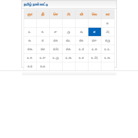
தமிழ் நாள்காட்டி
ஞா
தி்
செ
அ
வி
வெ
கா
௧
௨
௩
௪
௫
௬
௭
௮
௯
௰
௰௧
௰௨
௰௩
௰௪
௰௫
௰௬
௰௭
௰௮
௰௯
௨௰
௨௧
௨௨
௨௩
௨௪
௨௫
௨௬
௨௭
௨௮
௨௯
௩௰
௩௧