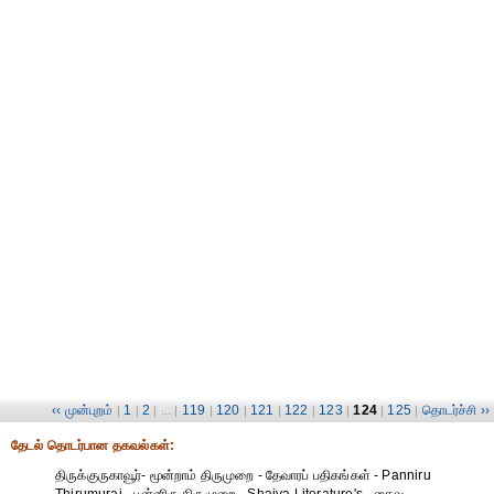
‹‹ முன்புறம்
1
2
119
120
121
122
123
124
125
தொடர்ச்சி ››
|
|
| ... |
|
|
|
|
|
|
|
தேட‌ல் தொட‌ர்பான தகவ‌ல்க‌ள்:
திருக்குருகாவூர்- மூன்றாம் திருமுறை - தேவாரப் பதிகங்கள் - Panniru