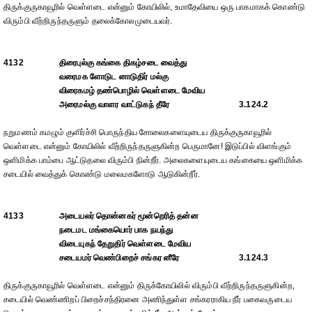
திருக்குருகாவூரில் வெள்ளடை என்னும் கோயிலில், உமாதேவியை ஒரு பாகமாகக் கொண்டு
விரும்பி வீற்றிருந்தருளும் தலைக்கோலமுடையவர்.
4132
திரைபுல்கு கங்கை திகழ்சடை வைத்து
வரைமக ளோடுட னாடுதிர் மல்கு
விரைகமழ் தண்பொழில் வெள்ளடை மேவிய
அரைமல்கு வாளர வாட்டுகந் தீரே
3.124.2
நறுமணம் கமழும் குளிர்ச்சி பொருந்திய சோலைகளையுடைய திருக்குருகாவூரில்
வெள்ளடை என்னும் கோயிலில் வீற்றிருந்தருளுகின்ற பெருமானே! இடுப்பில் விளங்கும்
ஒளிமிக்க பாம்பை ஆட்டுதலை விரும்பி நின்றீர். அலைகளையுடைய கங்கையை ஒளிமிக்க
சடையில் வைத்துக் கொண்டு மலைமகளோடு ஆடுகின்றீர்.
4133
அடையலர் தொன்னகர் மூன்றெரித் தன்ன
நடைமட மங்கையொர் பாக நயந்து
விடையுகந் தேறுதிர் வெள்ளடை மேவிய
சடையமர் வெண்பிறைச் சங்கர னீரே
3.124.3
திருக்குருகாவூரில் வெள்ளடை என்னும் திருக்கோயிலில் விரும்பி வீற்றிருந்தருளுகின்ற,
சடையில் வெண்ணிறப் பிறைச்சந்திரனை அணிந்துள்ள சங்கரராகிய நீர் பகைவருடைய