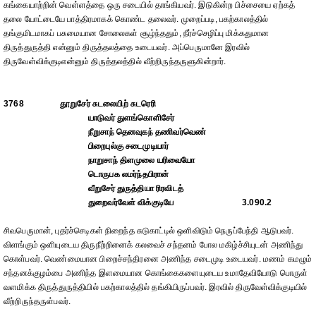
கங்கையாற்றின் வெள்ளத்தை ஒரு சடையில் தாங்கியவர். இடுகின்ற பிச்சையை ஏற்கத்
தலை யோட்டையே பாத்திரமாகக் கொண்ட தலைவர். முறைப்படி, பகற்காலத்தில்
தங்குமிடமாகப் பசுமையான சோலைகள் சூழ்ந்ததும், நீர்ச்செழிப்பு மிக்கதுமான
திருத்துருத்தி என்னும் திருத்தலத்தை உடையவர். அப்பெருமானே இரவில்
திருவேள்விக்குடிஎன்னும் திருத்தலத்தில் வீற்றிருந்தருளுகின்றார்.
3768
தூறுசேர் சுடலையிற் சுடரெரி
யாடுவர் துளங்கொளிசேர்
நீறுசாந் தெனவுகந் தணிவர்வெண்
பிறைபுல்கு சடைமுடியார்
நாறுசாந் திளமுலை யரிவையோ
டொருபக லமர்ந்தபிரான்
வீறுசேர் துருத்தியா ரிரவிடத்
துறைவர்வேள் விக்குடியே
3.090.2
சிவபெருமான், புதர்ச்செடிகள் நிறைந்த சுடுகாட்டில் ஒளிவிடும் நெருப்பேந்தி ஆடுபவர்.
விளங்கும் ஒளியுடைய திருநீற்றினைக் கலவைச் சந்தனம் போல மகிழ்ச்சியுடன் அணிந்து
கொள்பவர். வெண்மையான பிறைச்சந்திரனை அணிந்த சடைமுடி உடையவர். மணம் கமழும்
சந்தனக்குழம்பை அணிந்த இளமையான கொங்கைகளையுடைய உமாதேவியோடு பொருள்
வளமிக்க திருத்துருத்தியில் பகற்காலத்தில் தங்கியிருப்பவர். இரவில் திருவேள்விக்குடியில்
வீற்றிருந்தருள்பவர்.