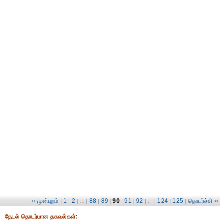
‹‹ முன்புறம்
1
2
88
89
90
91
92
124
125
தொடர்ச்சி ››
|
|
| ... |
|
|
|
|
| ... |
|
|
தேட‌ல் தொட‌ர்பான தகவ‌ல்க‌ள்: