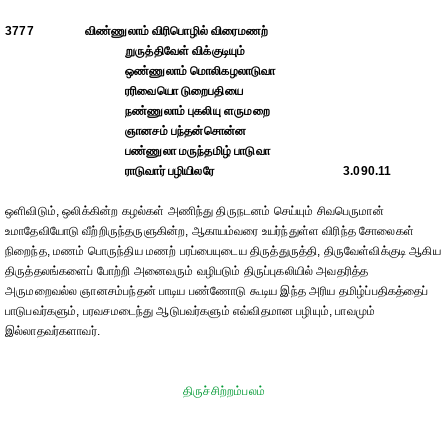
3777
விண்ணுலாம் விரிபொழில் விரைமணற்
றுருத்திவேள் விக்குடியும்
ஒண்ணுலாம் மொலிகழலாடுவா
ரரிவையொ டுறைபதியை
நண்ணுலாம் புகலியு ளருமறை
ஞானசம் பந்தன்சொன்ன
பண்ணுலா மருந்தமிழ் பாடுவா
ராடுவார் பழியிலரே
3.090.11
ஒளிவிடும், ஒலிக்கின்ற கழல்கள் அணிந்து திருநடனம் செய்யும் சிவபெருமான்
உமாதேவியோடு வீற்றிருந்தருளுகின்ற, ஆகாயம்வரை உயர்ந்துள்ள விரிந்த சோலைகள்
நிறைந்த, மணம் பொருந்திய மணற் பரப்பையுடைய திருத்துருத்தி, திருவேள்விக்குடி ஆகிய
திருத்தலங்களைப் போற்றி அனைவரும் வழிபடும் திருப்புகலியில் அவதரித்த
அருமறைவல்ல ஞானசம்பந்தன் பாடிய பண்ணோடு கூடிய இந்த அரிய தமிழ்ப்பதிகத்தைப்
பாடுபவர்களும், பரவசமடைந்து ஆடுபவர்களும் எவ்விதமான பழியும், பாவமும்
இல்லாதவர்களாவர்.
திருச்சிற்றம்பலம்