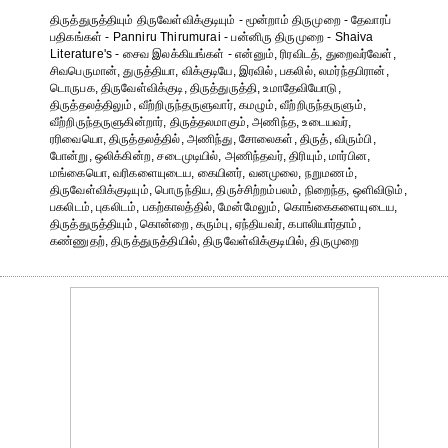
திருத்துருத்தியும் திருவேள்விக்குடியும் - மூன்றாம் திருமுறை - தேவாரப்
பதிகங்கள் - Panniru Thirumurai - பன்னிரு திருமுறை - Shaiva
Literature's - சைவ இலக்கியங்கள் - என்னும், ரிரவிடத், துறைவர்வேள்,
சிவபெருமான், துருத்தியா, விக்குடியே, இரவில், பகலில், லமர்ந்தபிரான்,
டொருபக, திருவேள்விக்குடி, திருத்துருத்தி, உமாதேவியோடு,
திருத்தலத்திலும், வீற்றிருந்தருளுவார், கமழும், வீற்றிருந்தருளும்,
வீற்றிருந்தருளுகின்றார், திருத்தலமாகும், அணிந்த, உடையவர்,
ரரிவையொ, திருத்தலத்தில், அணிந்து, சோலைகள், திருத், விரும்பி,
போன்று, ஒலிக்கின்ற, சடைமுடியில், அணிந்தவர், திரியும், மார்பின,
மங்கையொ, வரிகளையுடைய, கையினர், வனமுலை, நறுமணம்,
திருவேள்விக்குடியும், பொருந்திய, திருச்சிற்றம்பலம், நிறைந்த, ஒளிவிடும்,
பகலிடம், புகலிடம், பகற்காலத்தில், மேன்மேலும், கொங்கைகளையுடைய,
திருத்துருத்தியும், கொன்றை, கரும்பு, ஏந்தியவர், கபாலியார்தாம்,
கண்ணுதற், திருத்துருத்தியில், திருவேள்விக்குடியில், திருமுறை