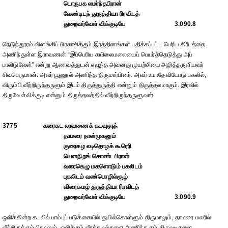
டொருபக லமர்ந்தபிரான்
வேண்டிடந் துருத்தியா ரிரவிடத்
துறைவர்வேள் விக்குடியே
3.090.8
நெடுந்தூரம் விளங்கிப் பிரகாசிக்கும் இரத்தினங்கள் பதிக்கப்பட்ட பெரிய கிரீடத்தை
அணிந்துள்ள இராவணன் “இப்பெரிய கயிலைமலையைப் பெயர்த்தெடுத்து அப்
பாலிடுவேன்” என்று ஆணவத்துடன் எழுந்த அவனது முயற்சியை அழித்தருளியவர்
சிவபெருமான். அவர் பூணூல் அணிந்த திருமார்பினர். அவர் உமாதேவியோடு பகலில்,
விரும்பி வீற்றிருந்தருளும் இடம் திருத்துருத்தி என்னும் திருத்தலமாகும். இரவில்
திருவேள்விக்குடி என்னும் திருத்தலத்தில் வீற்றிருந்தருளுவார்.
3775
கரைகட லரவணைக் கடவுளுந்
தாமரை நான்முகனும்
குரைகழ லடிதொழக் கூரெரி
யெனநிறங் கொண்டபிரான்
வரைகெழு மகளொடும் பகலிடம்
புகலிடம் வண்பொழில்சூழ்
விரைகமழ் துருத்தியா ரிரவிடத்
துறைவர்வேள் விக்குடியே
3.090.9
ஒலிக்கின்ற கடலில் பாம்புப் படுக்கையில் துயில்கொள்ளும் திருமாலும், தாமரை மலரில்
வீற்றிருக்கும் பிரமனும், ஒலிக்கும் வீரக்கழல்களை அணிந்த தம் திருவடிகளை,