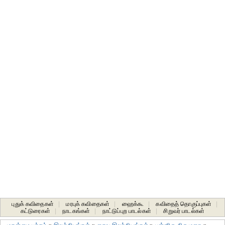
புதுக் கவிதைகள்
|
மரபுக் கவிதைகள்
|
ஹைக்கூ
|
கவிதைத் தொகுப்புகள்
|
கட்டுரைகள்
|
நாடகங்கள்
|
நாட்டுப்புற பாடல்கள்
|
சிறுவர் பாடல்கள்