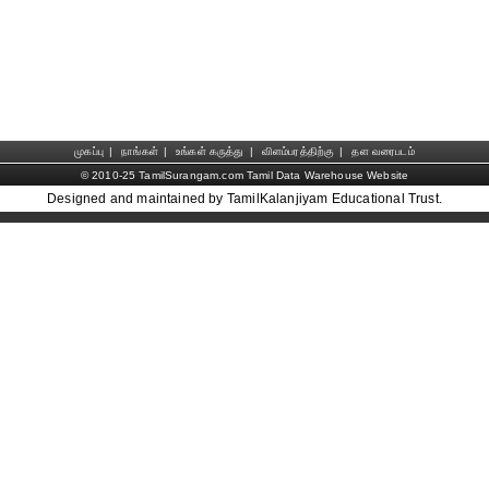
முகப்பு
|
நாங்கள்
|
உங்கள் கருத்து
|
விளம்பரத்திற்கு
|
தள வரைபடம்
© 2010-25 TamilSurangam.com Tamil Data Warehouse Website
Designed and maintained by TamilKalanjiyam Educational Trust.