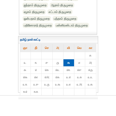
ஐந்தாம் திருமுறை
ஆறாம் திருமுறை
ஏழாம் திருமுறை
எட்டாம் திருமுறை
ஒன்பதாம் திருமுறை
பத்தாம் திருமுறை
பதினோராந் திருமுறை
பன்னிரண்டாம் திருமுறை
தமிழ் நாள்காட்டி
ஞா
தி்
செ
அ
வி
வெ
கா
௧
௨
௩
௪
௫
௬
௭
௮
௯
௰
௰௧
௰௨
௰௩
௰௪
௰௫
௰௬
௰௭
௰௮
௰௯
௨௰
௨௧
௨௨
௨௩
௨௪
௨௫
௨௬
௨௭
௨௮
௨௯
௩௰
௩௧