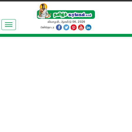
இலக்கியங்கள்
வியாழன், ஆகஸ்டு 06, 2026
பின்தொடர
தமிழ் உலகம்
அறிவியல்
பொதுஅறிவு
ஆன்மிகம்
ஜோதிடம்
மருத்துவம்
பெண்கள் பகுதி
நகைச்சுவை
கலையுலகம்