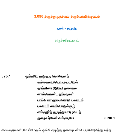
3.090.திருத்துருத்தியும் திருவேள்விக்குடியும்
பண் - சாதாரி
திருச்சிற்றம்பலம்
3767
ஓங்கிமே லுழிதரு மொலிபுனற்
கங்கையை யொருசடைமேல்
தாங்கினா ரிடுபலி தலைகல
னாக்கொண்ட தம்மடிகள்
பாங்கினா லுமையொடு பகலிடம்
புகலிடம் பைம்பொழில்சூழ்
வீங்குநீர்த் துருத்தியா ரிரவிடத்
துறைவர்வேள் விக்குடியே
3.090.1
சிவபெருமான், மேன்மேலும் ஓங்கி எழுந்து ஓசையுடன் பெருக்கெடுத்து வந்த