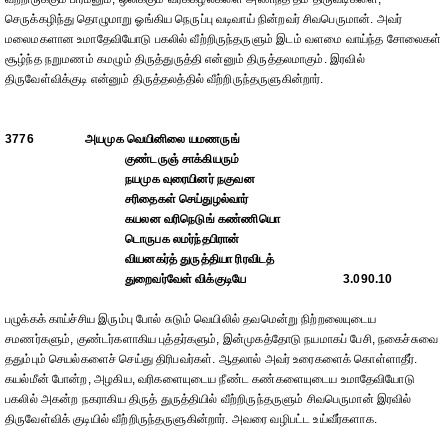
செருக்கழிந்து தொழுமாறு ஓங்கிய நெருப்பு வடிவாய் நின்றவர் சிவபெருமான். அவர்
மலைமகளான உமாதேவியோடு பகலில் வீற்றிருந்தருளும் இடம் வளமை வாய்ந்த சோலைகள்
சூழ்ந்த நறுமணம் கமழும் திருத்துருத்தி என்னும் திருத்தலமாகும். இரவில்
திருவேள்விக்குடி என்னும் திருத்தலத்தில் வீற்றிருந்தருளுகின்றார்.
3776
அயமுக வெயினிலை யமணருங்
குண்டருஞ் சாக்கியரும்
நயமுக வுரையினர் நகுவன
சரிதைகள் செய்துழல்வார்
கயலன வரிநெடுங் கண்ணியொ
டொருபக லமர்ந்தபிரான்
வியனகர்த் துருத்தியா ரிரவிடத்
துறைவர்வேள் விக்குடியே
3.090.10
பழுக்கக் காய்ச்சிய இரும்பு போல் சுடும் வெயிலில் தவமென்று நிற்றலையுடைய
சமணர்களும், குண்டர்களாகிய புத்தர்களும், இன்முகத்தோடு நயமாகப் பேசி, நகைச்சுவை
ததும்பும் செயல்களைச் செய்து திரிபவர்கள். ஆதலால் அவர் உரைகளைக் கொள்ளாதீர்.
கயல்மீன் போன்ற, அழகிய, வரிகளையுடைய நீண்ட கண்களையுடைய உமாதேவியோடு
பகலில் அகன்ற நகராகிய திருத் துருத்தியில் வீற்றிருந்தருளும் சிவபெருமான் இரவில்
திருவேள்விக் குடியில் வீற்றிருந்தருளுகின்றார். அவரை வழிபட்ட உய்வீர்களாக.