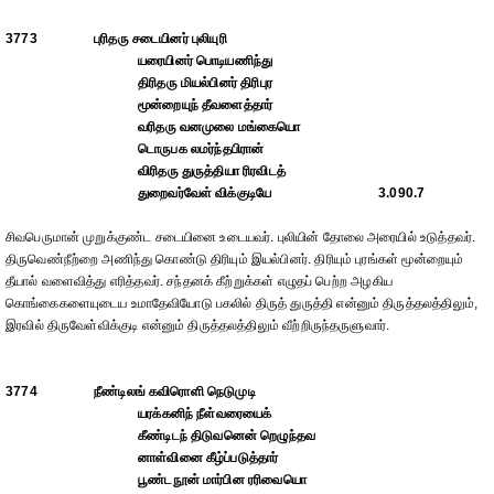
3773
புரிதரு சடையினர் புலியுரி
யரையினர் பொடியணிந்து
திரிதரு மியல்பினர் திரிபுர
மூன்றையுந் தீவளைத்தார்
வரிதரு வனமுலை மங்கையொ
டொருபக லமர்ந்தபிரான்
விரிதரு துருத்தியா ரிரவிடத்
துறைவர்வேள் விக்குடியே
3.090.7
சிவபெருமான் முறுக்குண்ட சடையினை உடையவர். புலியின் தோலை அரையில் உடுத்தவர்.
திருவெண்நீற்றை அணிந்து கொண்டு திரியும் இயல்பினர். திரியும் புரங்கள் மூன்றையும்
தீயால் வளைவித்து எரித்தவர். சந்தனக் கீற்றுக்கள் எழுதப் பெற்ற அழகிய
கொங்கைகளையுடைய உமாதேவியோடு பகலில் திருத் துருத்தி என்னும் திருத்தலத்திலும்,
இரவில் திருவேள்விக்குடி என்னும் திருத்தலத்திலும் வீற்றிருந்தருளுவார்.
3774
நீண்டிலங் கவிரொளி நெடுமுடி
யரக்கனிந் நீள்வரையைக்
கீண்டிடந் திடுவனென் றெழுந்தவ
னாள்வினை கீழ்ப்படுத்தார்
பூண்டநூன் மார்பின ரரிவையொ