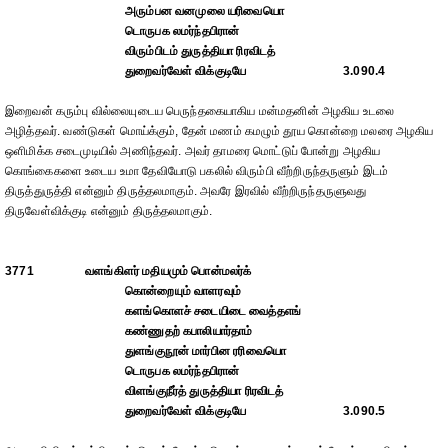
அரும்பன வனமுலை யரிவையொ
டொருபக லமர்ந்தபிரான்
விரும்பிடம் துருத்தியா ரிரவிடத்
துறைவர்வேள் விக்குடியே
3.090.4
இறைவன் கரும்பு வில்லையுடைய பெருந்தகையாகிய மன்மதனின் அழகிய உடலை
அழித்தவர். வண்டுகள் மொய்க்கும், தேன் மணம் கமழும் தூய கொன்றை மலரை அழகிய
ஒளிமிக்க சடைமுடியில் அணிந்தவர். அவர் தாமரை மொட்டுப் போன்று அழகிய
கொங்கைகளை உடைய உமா தேவியோடு பகலில் விரும்பி வீற்றிருந்தருளும் இடம்
திருத்துருத்தி என்னும் திருத்தலமாகும். அவரே இரவில் வீற்றிருந்தருளுவது
திருவேள்விக்குடி என்னும் திருத்தலமாகும்.
3771
வளங்கிளர் மதியமும் பொன்மலர்க்
கொன்றையும் வாளரவும்
களங்கொளச் சடையிடை வைத்தஎங்
கண்ணுதற் கபாலியார்தாம்
துளங்குநூன் மார்பின ரரிவையொ
டொருபக லமர்ந்தபிரான்
விளங்குநீர்த் துருத்தியா ரிரவிடத்
துறைவர்வேள் விக்குடியே
3.090.5