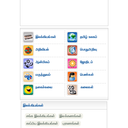
இலக்கியங்கள்
தமிழ் உலகம்
அறிவியல்
பொதுஅறிவு
ஆன்மிகம்
ஜோதிடம்
மருத்துவம்
பெண்கள்
நகைச்சுவை
கலைகள்
இலக்கியங்கள்
சங்க இலக்கியங்கள்
இலக்கணங்கள்
காப்பிய இலக்கியங்கள்
புராணங்கள்