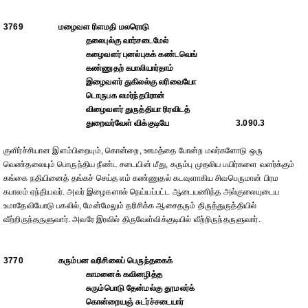
3769
மழைவள ரிளமதி மலரொடு
தலைபுல்கு வார்சடைமேல்
கழைவளர் புனல்புகக் கண்டவெங்
கண்ணுதற் கபாலியார்தாம்
இழைவளர் துகிலல்கு லரிவையோ
டொருபக லமர்ந்தபிரான்
விழைவளர் துருத்தியா ரிரவிடத்
துறைவர்வேள் விக்குடியே
3.090.3
குளிர்ச்சியான இளம்பிறையும், கொன்றை, ஊமத்தை போன்ற மலர்களோடு ஒரு
வெண்தலையும் பொருந்திய நீண்ட சடையின் மீது, கரும்பு முதலிய பயிர்களை வளர்க்கும்
கங்கை நதியினைத் தங்கச் செய்த எம் கண்ணுதல் கடவுளாகிய சிவபெருமான் பிரம
கபாலம் ஏந்தியவர். அவர் இழைகளால் நெய்யப்பட்ட ஆடையணிந்த அல்குலையுடைய
உமாதேவியோடு பகலில், மேன்மேலும் தரிசிக்க ஆசைதரும் திருத்துருத்தியில்
வீற்றிருந்தருளுவார். அவரே இரவில் திருவேள்விக்குடியில் வீற்றிருந்தருளுவார்.
3770
கரும்பன வரிசிலைப் பெருந்தகைக்
காமனைக் கவினழித்த
சுரும்பொடு தேன்மல்கு தூமலர்க்
கொன்றையஞ் சுடர்ச்சடையார்