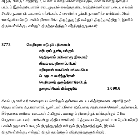
அழகு மிளிரும் சந்திரனும், பொன் போன்ற கொன்றைமலரும், வாள் போன்று ஒளிரும்
பாம்பும் இருக்குமிடமாகச் சடைமுடியில் வைத்தருளிய, நெற்றிக்கண்ணையுடைய எங்கள்
சிவபெருமான் பிரமகபாலம் ஏந்தியவர். அசைகின்ற முப்புரி நூலணிந்த மார்பினர். அவர்
உமாதேவியாரோடு பகலில் நீர்வளமிக்க திருத்துருத்தி என்னும் திருத்தலத்திலும், இரவில்
திருவேள்விக்குடி என்னும் திருத்தலத்திலும் வீற்றிருந்தருளுவார்.
3772
பொறியுலா மடுபுலி யுரிவையர்
வரியராப் பூண்டிலங்கும்
நெறியுலாம் பலிகொளு நீர்மையர்
சீர்மையை நினைப்பரியார்
மறியுலாங் கையினர் மங்கையொ
டொருபக லமர்ந்தபிரான்
வெறியுலாந் துருத்தியா ரிரவிடத்
துறைவர்வேள் விக்குடியே
3.090.6
சிவபெருமான் வரிகளையுடைய கொல்லும் தன்மையுடைய புலித்தோலாடை அணிந்தவர்.
நெடிய பாம்பை ஆபரணமாகப் பூண்டவர். பிச்சை எடுப்பதை நெறியாகக் கொண்டதன்மையர்.
இத்தகைய எளிமை உடையவர் ஆயினும், எவராலும் நினைத்துப் பார்ப்பதற்கும் அரிய
பெருமையுடையவர். மான்கன்று ஏந்திய கையினர். அத்தகைய பெருமான் உமா தேவியாரோடு
பகலில் நறுமணம் கமழும் திருத்துருத்தி என்னும் திருத்தலத்திலும், இரவில்
திருவேள்விக்குடி என்னும் திருத் தலத்திலும் வீற்றிருந்தருளுகின்றார்.