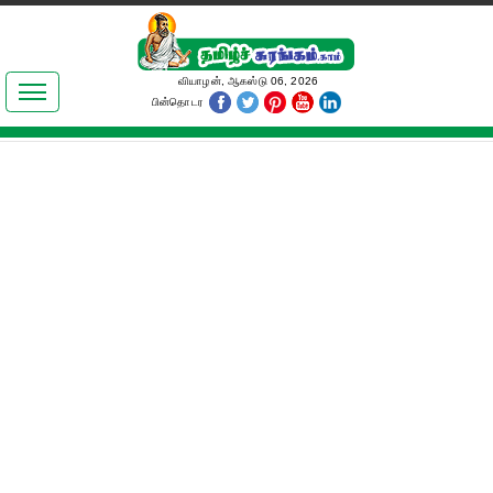
இலக்கியங்கள்
வியாழன், ஆகஸ்டு 06, 2026
பின்தொடர
தமிழ் உலகம்
அறிவியல்
பொதுஅறிவு
ஆன்மிகம்
ஜோதிடம்
மருத்துவம்
பெண்கள் பகுதி
நகைச்சுவை
கலையுலகம்