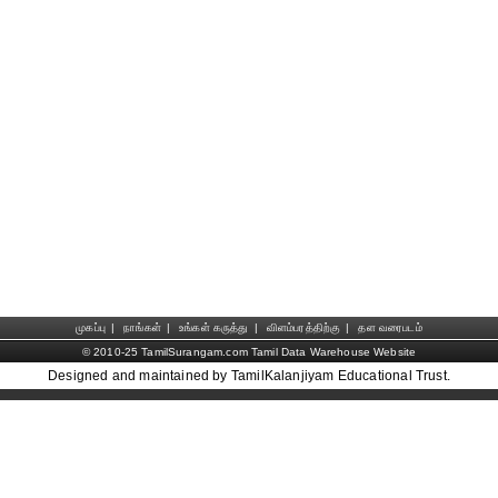
முகப்பு
|
நாங்கள்
|
உங்கள் கருத்து
|
விளம்பரத்திற்கு
|
தள வரைபடம்
© 2010-25 TamilSurangam.com Tamil Data Warehouse Website
Designed and maintained by TamilKalanjiyam Educational Trust.