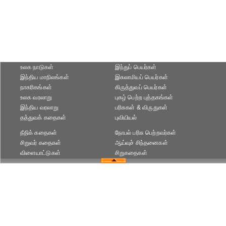
உலக நாடுகள்
இந்துப் பெயர்கள்
இந்திய மாநிலங்கள்
இசுலாமியப் பெயர்கள்
நாகரிகங்கள்
கிருத்துவப் பெயர்கள்
உலக வரலாறு
புகழ் பெற்ற புத்தகங்கள்
இந்திய வரலாறு
பரிசுகள் & விருதுகள்
தத்துவக் கதைகள்
புவியியல்
நீதிக் கதைகள்
நோபல் பரிசு‎ பெற்றவர்‎கள்
சிறுவர் கதைகள்
ஆய்வுச் சிந்தனைகள்
விளையாட்டுகள்
சிறுகதைகள்