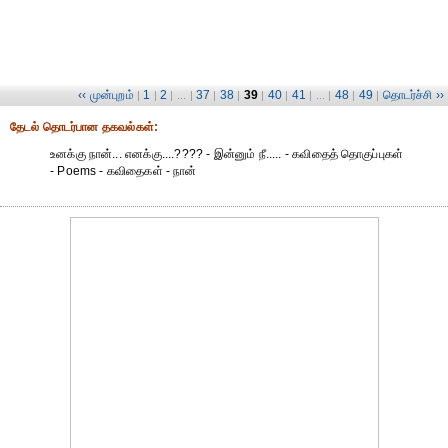
‹‹ முன்புறம்
1
2
37
38
39
40
41
48
49
தொடர்ச்சி ››
|
|
| ... |
|
|
|
|
| ... |
|
|
தேட‌ல் தொட‌ர்பான தகவ‌ல்க‌ள்:
உனக்கு நான்... எனக்கு....???? - இன்னும் நீ..... - கவிதைத் தொகுப்புகள்
- Poems - கவிதைகள் - நான்