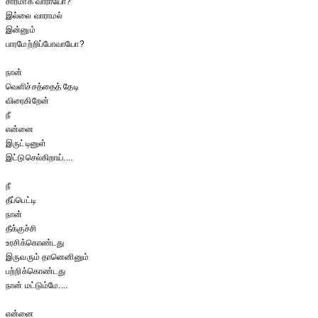
சாரமாக வாராயோ?
இல்லை வாராமல்
இன்னும்
பாரமேற்றிப்போவாயோ?
நான்
வெளிச்சத்தைத் தேடி
விரைகிறேன்
நீ
என்னை
இருட்டினுள்
இட்டுசெல்கிறாய்....
நீ
தீப்பெட்டி
நான்
தீக்குச்சி
உரசிக்கொண்டது
இருவரும் தானெனினும்
பற்றிக்கொண்டது
நான் மட்டும்மே....
என்னை