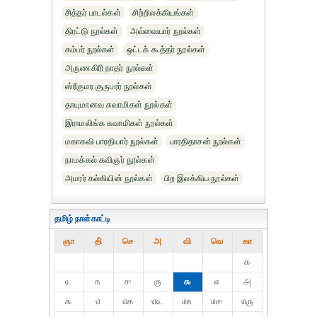
சித்தர் பாடல்கள்
சிற்றிலக்கியங்கள்
திரட்டு நூல்கள்
அவ்வையார் நூல்கள்
கம்பர் நூல்கள்
ஒட்டக் கூத்தர் நூல்கள்
அருணகிரி நாதர் நூல்கள்
ஸ்ரீகுமர குருபரர் நூல்கள்
தாயுமானவ சுவாமிகள் நூல்கள்
இராமலிங்க சுவாமிகள் நூல்கள்
மகாகவி பாரதியார் நூல்கள்
பாரதிதாசன் நூல்கள்
நாமக்கல் கவிஞர் நூல்கள்
அமரர் கல்கியின் நூல்கள்
பிற இலக்கிய நூல்கள்
தமிழ் நாள்காட்டி
ஞா
தி்
செ
அ
வி
வெ
கா
௧
௨
௩
௪
௫
௬
௭
௮
௯
௰
௰௧
௰௨
௰௩
௰௪
௰௫