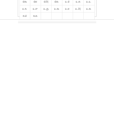
௰௬
௰௭
௰௮
௰௯
௨௰
௨௧
௨௨
௨௩
௨௪
௨௫
௨௬
௨௭
௨௮
௨௯
௩௰
௩௧