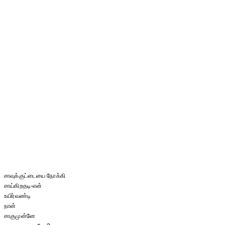
சாவுக்குட்டையை நோக்கி
சாய்கிறதடி-என்
உயிர்வண்டி
நான்
சாகுமுன்னே