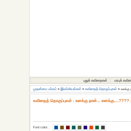
புதுக் கவிதைகள்
|
மரபுக் கவி
முதன்மை பக்கம்
»
இலக்கியங்கள்
»
கவிதைத் தொகுப்புகள்
»
உனக்கு 
கவிதைத் தொகுப்புகள் - உனக்கு நான்... எனக்கு....????
Font color: