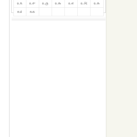
௨௩
௨௪
௨௫
௨௬
௨௭
௨௮
௨௯
௩௰
௩௧