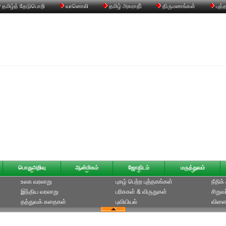
தமிழ்த் தேடுபொறி
வானொலி
தமிழ் அகராதி்
திருமணங்கள்
புத்
பொதுஅறிவு
ஆன்மிகம்
ஜோதிடம்
மருத்துவம்
உலக வரலாறு
புகழ் பெற்ற புத்தகங்கள்
நீதிக
இந்திய வரலாறு
பரிசுகள் & விருதுகள்
சிறுவ
தத்துவக் கதைகள்
புவியியல்
விளை