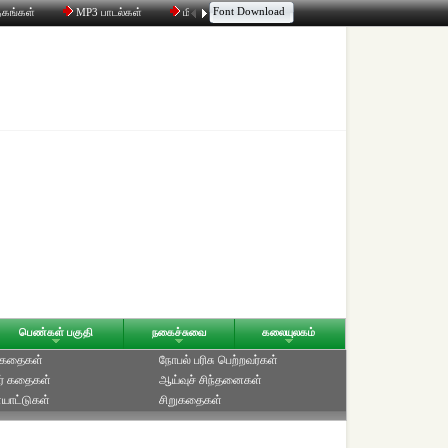
Font Download
தகங்கள்
MP3 பாடல்கள்
மின்னஞ்சல்
திரட்டி
உரையாடல்
பெண்கள் பகுதி
நகைச்சுவை
கலையுலகம்
் கதைகள்
நோபல் பரிசு‎ பெற்றவர்‎கள்
ர் கதைகள்
ஆய்வுச் சிந்தனைகள்
யாட்டுகள்
சிறுகதைகள்