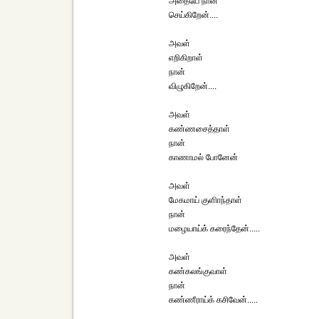
அதையே நான்
செய்கிறேன்....
அவள்
எறிகிறாள்
நான்
விழுகிறேன்....
அவள்
கண்ணசைத்தாள்
நான்
காணாமல் போனேன்
அவள்
மேகமாய் குளிாந்தாள்
நான்
மழையாய்க் கரைந்தேன்.....
அவள்
கண்கலங்குவாள்
நான்
கண்ணீராய்க் கசிவேன்.....