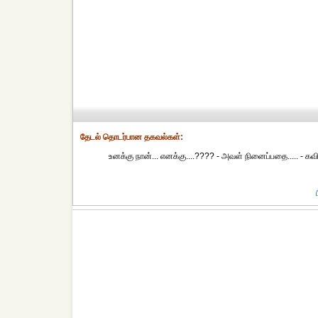
தேட‌ல் தொட‌ர்பான தகவ‌ல்க‌ள்:
உனக்கு நான்... எனக்கு....???? - அவள் நினைப்பதை..... - 