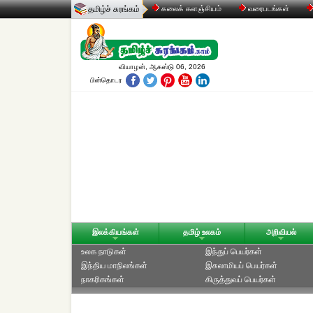
தமிழ்ச் சுரங்கம்
கலைக் களஞ்சியம்
வரைபடங்கள்
வியாழன், ஆகஸ்டு 06, 2026
பின்தொடர
இலக்கியங்கள்
தமிழ் உலகம்
அறிவியல்
உலக நாடுகள்
இந்துப் பெயர்கள்
இந்திய மாநிலங்கள்
இசுலாமியப் பெயர்கள்
நாகரிகங்கள்
கிருத்துவப் பெயர்கள்