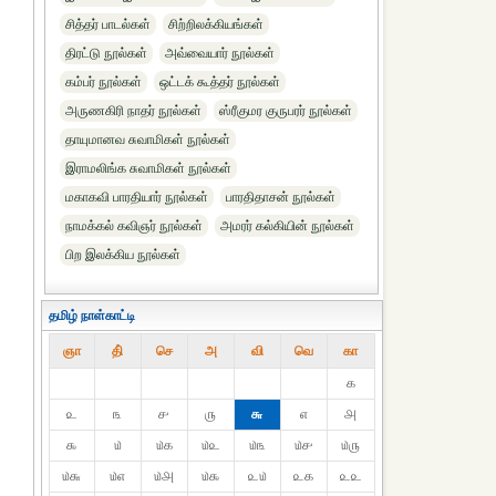
சித்தர் பாடல்கள்
சிற்றிலக்கியங்கள்
திரட்டு நூல்கள்
அவ்வையார் நூல்கள்
கம்பர் நூல்கள்
ஒட்டக் கூத்தர் நூல்கள்
அருணகிரி நாதர் நூல்கள்
ஸ்ரீகுமர குருபரர் நூல்கள்
தாயுமானவ சுவாமிகள் நூல்கள்
இராமலிங்க சுவாமிகள் நூல்கள்
மகாகவி பாரதியார் நூல்கள்
பாரதிதாசன் நூல்கள்
நாமக்கல் கவிஞர் நூல்கள்
அமரர் கல்கியின் நூல்கள்
பிற இலக்கிய நூல்கள்
தமிழ் நாள்காட்டி
ஞா
தி்
செ
அ
வி
வெ
கா
௧
௨
௩
௪
௫
௬
௭
௮
௯
௰
௰௧
௰௨
௰௩
௰௪
௰௫
௰௬
௰௭
௰௮
௰௯
௨௰
௨௧
௨௨