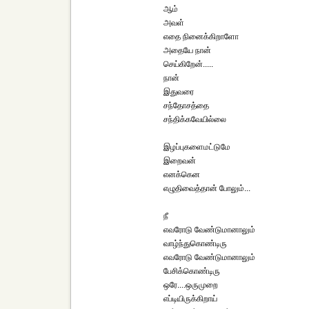
ஆம்
அவள்
எதை நினைக்கிறாளோ
அதையே நான்
செய்கிறேன்.....
நான்
இதுவரை
சந்தோசத்தை
சந்திக்கவேயில்லை
இழப்புகளைமட்டுமே
இறைவன்
எனக்கென
எழுதிவைத்தான் போலும்...
நீ
எவரோடு வேண்டுமானாலும்
வாழ்ந்துகொண்டிரு
எவரோடு வேண்டுமானாலும்
பேசிக்கொண்டிரு
ஒரே....ஒருமுறை
எப்டியிருக்கிறாய்