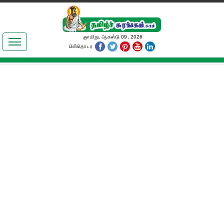
இலக்கியங்கள்
ஞாயிறு, ஆகஸ்டு 09, 2026
பின்தொடர
தமிழ் உலகம்
அறிவியல்
பொதுஅறிவு
ஆன்மிகம்
ஜோதிடம்
மருத்துவம்
பெண்கள் பகுதி
நகைச்சுவை
கலையுலகம்