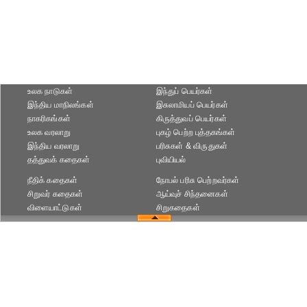
உலக நாடுகள்
இந்துப் பெயர்கள்
இந்திய மாநிலங்கள்
இசுலாமியப் பெயர்கள்
நாகரிகங்கள்
கிருத்துவப் பெயர்கள்
உலக வரலாறு
புகழ் பெற்ற புத்தகங்கள்
இந்திய வரலாறு
பரிசுகள் & விருதுகள்
தத்துவக் கதைகள்
புவியியல்
நீதிக் கதைகள்
நோபல் பரிசு‎ பெற்றவர்‎கள்
சிறுவர் கதைகள்
ஆய்வுச் சிந்தனைகள்
விளையாட்டுகள்
சிறுகதைகள்