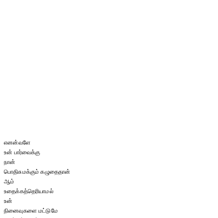
எனன்வளே
உன் பார்வைக்கு
நான்
பொதிசுமக்கும் கழுதைதான்
ஆம்
உதைக்கத்தெரியாமல்
உன்
நினைவுகளை மட்டுமே