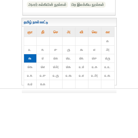
அமரர் கல்கியின் நூல்கள்
பிற இலக்கிய நூல்கள்
தமிழ் நாள்காட்டி
ஞா
தி்
செ
அ
வி
வெ
கா
௧
௨
௩
௪
௫
௬
௭
௮
௯
௰
௰௧
௰௨
௰௩
௰௪
௰௫
௰௬
௰௭
௰௮
௰௯
௨௰
௨௧
௨௨
௨௩
௨௪
௨௫
௨௬
௨௭
௨௮
௨௯
௩௰
௩௧