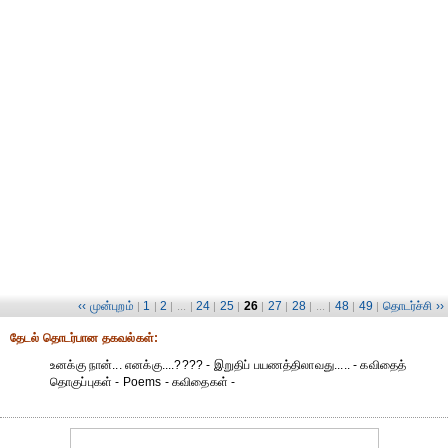
‹‹ முன்புறம்
1
2
24
25
26
27
28
48
49
தொடர்ச்சி ››
|
|
| ... |
|
|
|
|
| ... |
|
|
தேட‌ல் தொட‌ர்பான தகவ‌ல்க‌ள்:
உனக்கு நான்... எனக்கு....???? - இறுதிப் பயணத்திலாவது..... - கவிதைத்
தொகுப்புகள் - Poems - கவிதைகள் -