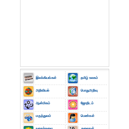
இலக்கியங்கள்
தமிழ் உலகம்
அறிவியல்
பொதுஅறிவு
ஆன்மிகம்
ஜோதிடம்
மருத்துவம்
பெண்கள்
நகைச்சுவை
கலைகள்