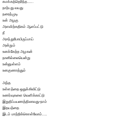
சுமக்கத்தெரிந்த......
நாற்பது வயது
நரைத்முடி
உன் அழகு
அளவிற்கதிகம் ஆளப்பட்டு
நீ
அசந்துபோயிருப்பாய்
அன்றும்
உனக்கேற்ற அழகன்
நானில்லையென்று
உன்னுள்ளம்
உனகுணாத்தும்
அந்த
உள்ளத்தை ஒதுக்கிவிட்டு
உணர்வுகளை வெளிக்காட்டு
இறுதிப்பயணத்திலாவது-நாம்
இதயத்தை
இடம் மாற்றிக்கொள்வோம்.....