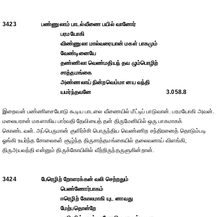
3423
பண்ணுலாம் பாடல்வீணை பயில் வானோர்
பரமயோகி
விண்ணுலா மால்வரையான் மகள் பாகமும்
வேண்டினையே
தண்ணிலா வெண்மதியந் தவ ழும்பொழிற்
சாத்தமங்கை
அண்ணலாய் நின்றவெம்மா னய வந்தி
யமர்ந்தவனே
3.058.8
இறைவன் பண்ணிசையோடு கூடிய பாடலை வீணையில் மீட்டிப் பாடுவான். பரமயோகி அவன்.
மலையரசன் மகளாகிய பார்வதி தேவியைத் தன் திருமேனியில் ஒரு பாகமாகக்
கொண்டவன். அப்பெருமான் குளிர்ச்சி பொருந்திய வெண்ணிற சந்திரனைத் தொடும்படி
ஓங்கி உயர்ந்த சோலைகள் சூழ்ந்த திருசாத்தமங்கையில் தலைவனாய் விளங்கி,
திருஅயவந்தி என்னும் திருக்கோயிலில் வீற்றிருந்தருளுகின்றான்.
3424
பேரெழிற் றோளரக்கன் வலி செற்றதும்
பெண்ணோர்பாகம்
ஈரெழிற் கோலமாகி யுட னாவது
மேற்பதொன்றே