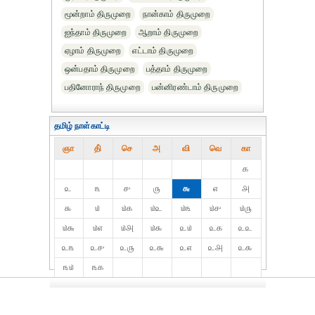
மூன்றாம் திருமுறை
நான்காம் திருமுறை
ஐந்தாம் திருமுறை
ஆறாம் திருமுறை
ஏழாம் திருமுறை
எட்டாம் திருமுறை
ஒன்பதாம் திருமுறை
பத்தாம் திருமுறை
பதினோராந் திருமுறை
பன்னிரண்டாம் திருமுறை
தமிழ் நாள்காட்டி
ஞா
தி்
செ
அ
வி
வெ
கா
௧
௨
௩
௪
௫
௬
௭
௮
௯
௰
௰௧
௰௨
௰௩
௰௪
௰௫
௰௬
௰௭
௰௮
௰௯
௨௰
௨௧
௨௨
௨௩
௨௪
௨௫
௨௬
௨௭
௨௮
௨௯
௩௰
௩௧