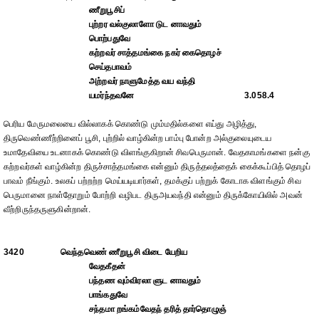
ணீறுபூசிப்
புற்றர வல்குலாளோ டுட னாவதும்
பொற்பதுவே
கற்றவர் சாத்தமங்கை நகர் கைதொழச்
செய்தபாவம்
அற்றவர் நாளுமேத்த வய வந்தி
யமர்ந்தவனே
3.058.4
பெரிய மேருமலையை வில்லாகக் கொண்டு மும்மதில்களை எய்து அழித்து,
திருவெண்ணீற்றினைப் பூசி, புற்றில் வாழ்கின்ற பாம்பு போன்ற அல்குலையுடைய
உமாதேவியை உடனாகக் கொண்டு விளங்குகிறான் சிவபெருமான். வேதகாமங்களை நன்கு
கற்றவர்கள் வாழ்கின்ற திருச்சாத்தமங்கை என்னும் திருத்தலத்தைக் கைக்கூப்பித் தொழப்
பாவம் நீங்கும். உலகப் பற்றற்ற மெய்யடியார்கள், தமக்குப் பற்றுக் கோடாக விளங்கும் சிவ
பெருமானை நாள்தோறும் போற்றி வழிபட திருஅயவந்தி என்னும் திருக்கோயிலில் அவன்
வீற்றிருந்தருளுகின்றான்.
3420
வெந்தவெண் ணீறுபூசி விடை யேறிய
வேதகீதன்
பந்தண வும்விரலா ளுட னாவதும்
பாங்கதுவே
சந்தமா றங்கம்வேதந் தரித் தார்தொழுஞ்