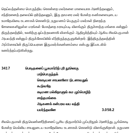
தெய்வத்தன்மை பொருந்திய கொன்றை மலர்களை மாலையாக அணிந்தவனும்,
சந்திரனைத் தலையில் தரித்தவனும், இரு தாமரை மலர் போன்ற கண்களையுடைய
உமாதேவியை உடனாகக் கொண்டு, நறுமணம் பெருகும் மலர்கள் நிறைந்த
சோலைகளிலுள்ள மரங்கள் மேகத்தை உராயும்படி விளங்கும் திருச்சாத்த மங்கை என்னும்
திருத்தலத்தில், உலகிற்கு ஒப்பற்றவனாகி விளங்கும் ஆதிமூர்த்தியும் ஆகிய சிவபெருமான்
அயவந்தி என்னும் திருக்கோயிலில் வீற்றிருந்தருளுகின்றார். இத்திருத்தலத்தின்
அம்பிகையின் திருப்பெயரான இருமலர்க்கண்ணம்மை என்பது இப்பாடலில்
உணர்த்தப்படுகின்றது.
3417
பொடிதனைப் பூசுமார்பிற் புரி நூலொரு
பாற்பொருந்தக்
கொடியன சாயலாளோ டுடனாவதுங்
கூடுவதே
கடிமண மல்கிநாளுங் கம ழும்பொழிற்
சாத்தமங்கை
அடிகணக் கன்பரவ வய வந்தி
யமர்ந்தவனே
3.058.2
சிவபெருமான் திருவெண்ணீற்றினைப் பூசிய திருமார்பில் முப்புரிநூல் அணிந்து, பூங்கொடி
போன்ற மெல்லிய சாயலுடைய உமாதேவியை உடனாகக் கொண்டு விளங்குகிறான். நறுமண