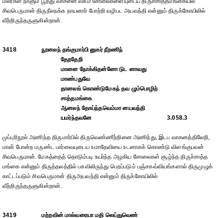
மலர்கள் நாளும் பூத்து வாசனை வீசும் சோலைகளையுடைய திருச்சாத்தமங்கையில்
சிவபெருமான் திருநீலநக்க நாயனார் போற்றி வழிபட அயவந்தி என்னும் திருக்கோயிலில்
வீற்றிருந்தருளுகின்றான்.
3418
நூனலந் தங்குமார்பி னுகர் நீறணிந்
தேறதேறி
மானன நோக்கிதன்னோ டுட னாவது
மாண்பதுவே
தானலங் கொண்டுமேகந் தவ ழும்பொழிற்
சாத்தமங்கை
ஆனலந் தோய்ந்தவெம்மா னயவந்தி
யமர்ந்தவனே
3.058.3
முப்புரிநூல் அணிந்த திருமார்பில் திருவெண்ணீற்றினை அணிந்து, இடப வாகனத்திலேறி,
மான் போன்ற மருண்ட பார்வையுடைய உமாதேவியை உடனாகக் கொண்டு விளங்குபவன்
சிவபெருமான். மேகத்தைத் தொடும்படி உயர்ந்த அழகிய சோலைகள் சூழ்ந்த திருச்சாத்த
மங்கை என்னும் திருத்தலத்தில் பசுவிலிருந்து பெறப்படும் பஞ்சகவ்வியங்களால் திருமுழுக்
காட்டப்படும் சிவபெருமான் திருஅயவந்தி என்னும் திருக்கோயிலில்
வீற்றிருந்தருளுகின்றான்.
3419
மற்றவின் மால்வரையா மதி லெய்துவெண்