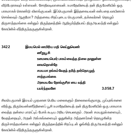
வீடுபேறாகவும் உள்ளவன். சோதிவடிவானவன். உமாதேவியைத் தன் திருமேனியில் ஒரு
பாகமாகக் கொண்டு விளங்குபவன். இப்பெருமான் இத்தகையவன் என்பதை வாயினால்
சொல்லவும் ஆகுமோ? அத்தகைய சிறப்புடைய பெருமான், தக்கவர்கள் தொழும்
திருசாத்தமங்கை என்னும் திருத்தலத்தில் ஆதிமூர்த்தியாய் திருஅயவந்தி என்னும்
கோயிலில் வீற்றிருந்தருளுகின்றான்.
3422
இமயமெல் லாமிரிய மதி லெய்துவெண்
ணீறுபூசி
உமையையொர் பாகம்வைத்த நிலை தானுன்ன
லாவதொன்றே
சமயமா றங்கம்வேதந் தரித் தார்தொழுஞ்
சாத்தமங்கை
அமையவே றோங்குசீரா னய வந்தி
யமர்ந்தவனே
3.058.7
சிவபெருமான் இமயம் முதலான பெரிய மலைகளும் நிலைகலங்குமாறு, முப்புரங்களை
எரித்து, திருவெண்ணீற்றினைப் பூசி உமாதேவியைத் தன் திருமேனியில் ஒரு பாகமாக
வைத்த தன்மை பாராட்டிப் பேசக் கூடிய அரிய செயலாகும். அவன் சமயநூல்களையும்,
வேதத்தையும், அதன் அங்கங்களையும் ஓதுகின்ற அந்தணர்கள் தொழுகின்ற
திருச்சாத்தமங்கை என்னும் திருத்தலத்தில் சிறப்புடன் ஓங்கித் திருஅயவந்தி என்னும்
கோயிலில் வீற்றிருந்தருளுகின்றான்.