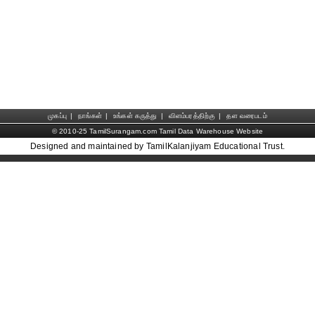
முகப்பு
|
நாங்கள்
|
உங்கள் கருத்து
|
விளம்பரத்திற்கு
|
தள வரைபடம்
© 2010-25 TamilSurangam.com Tamil Data Warehouse Website
Designed and maintained by TamilKalanjiyam Educational Trust.