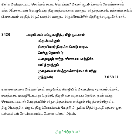
நின்ற அறிவுடைமை சொல்லக் கூடிய தொன்றா? அவன் ஐயமில்லாமல் வேதங்களைக்
கற்றஅந்தணர்கள் தொழுகின்ற திருசாத்தமங்கை என்னும் திருத்தலத்தில் உள்ளங்கையில்
பிரமகபாலம் ஏந்தித் திருஅயவந்தி என்னும் திருக்கோயிலில் வீற்றிருந்தருளுகின்றான்.
3426
மறையினார் மல்குகாழித் தமிழ் ஞானசம்
பந்தன்மன்னும்
நிறையினார் நீலநக்க னெடு மாநக
ரென்றுதொண்டர்
அறையுமூர் சாத்தமங்கை யய வந்திமே
லாய்ந்தபத்தும்
முறைமையா லேத்தவல்லா ரிமை யோரிலு
முந்துவரே
3.058.11
நான்மறைவல்ல அந்தணர்கள் வாழ்கின்ற சீகாழியில் அவதரித்த ஞானசம்பந்தன்,
மனத்தைப் புறவழியோடாது நிறுத்தி, திருநீலநக்கருடைய நெடுமா நகர் என்று
தொண்டர்களால் போற்றப்படும் திருசாத்தமங்கை என்னும் திருத்தலத்திலுள்ள
திருஅயவந்தி என்னும் திருக்கோயிலைப் போற்றி அருளிய இத்திருப்பதிகத்தை ஓத
வல்லவர்கள் தேவர்களைவிட மேலானவர்கள் ஆவர்.
திருச்சிற்றம்பலம்