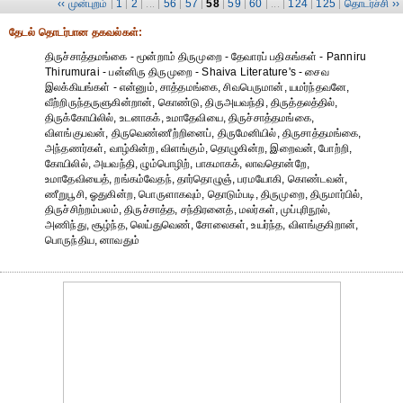
‹‹ முன்புறம்
1
2
56
57
58
59
60
124
125
தொடர்ச்சி ››
|
|
| ... |
|
|
|
|
| ... |
|
|
தேட‌ல் தொட‌ர்பான தகவ‌ல்க‌ள்:
திருச்சாத்தமங்கை - மூன்றாம் திருமுறை - தேவாரப் பதிகங்கள் - Panniru
Thirumurai - பன்னிரு திருமுறை - Shaiva Literature's - சைவ
இலக்கியங்கள் - என்னும், சாத்தமங்கை, சிவபெருமான், யமர்ந்தவனே,
வீற்றிருந்தருளுகின்றான், கொண்டு, திருஅயவந்தி, திருத்தலத்தில்,
திருக்கோயிலில், உடனாகக், உமாதேவியை, திருச்சாத்தமங்கை,
விளங்குபவன், திருவெண்ணீற்றினைப், திருமேனியில், திருசாத்தமங்கை,
அந்தணர்கள், வாழ்கின்ற, விளங்கும், தொழுகின்ற, இறைவன், போற்றி,
கோயிலில், அயவந்தி, ழும்பொழிற், பாகமாகக், லாவதொன்றே,
உமாதேவியைத், றங்கம்வேதந், தார்தொழுஞ், பரமயோகி, கொண்டவன்,
ணீறுபூசி, ஓதுகின்ற, பொருளாகவும், தொடும்படி, திருமுறை, திருமார்பில்,
திருச்சிற்றம்பலம், திருச்சாத்த, சந்திரனைத், மலர்கள், முப்புரிநூல்,
அணிந்து, சூழ்ந்த, லெய்துவெண், சோலைகள், உயர்ந்த, விளங்குகிறான்,
பொருந்திய, னாவதும்