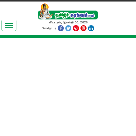
இலக்கியங்கள்
வியாழன், ஆகஸ்டு 06, 2026
பின்தொடர
தமிழ் உலகம்
அறிவியல்
பொதுஅறிவு
ஆன்மிகம்
ஜோதிடம்
மருத்துவம்
பெண்கள் பகுதி
நகைச்சுவை
கலையுலகம்