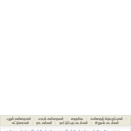
புதுக் கவிதைகள்
|
மரபுக் கவிதைகள்
|
ஹைக்கூ
|
கவிதைத் தொகுப்புகள்
|
கட்டுரைகள்
|
நாடகங்கள்
|
நாட்டுப்புற பாடல்கள்
|
சிறுவர் பாடல்கள்