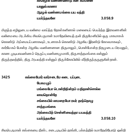
காரெழில் வண்ணனோடு கன கம்மனை
யானுங்காணா
ஆரழல் வண்ணமங்கை யய வந்தி
யமர்ந்தவனே
3.058.9
மிகுந்த எழிலுடைய வலிமை வாய்ந்த தோள்களினால் மலையைப் பெயர்த்த இராவணனின்
வலிமையை அடக்கிய சிவபெருமான் உமாதேவியைத் தன் திருமேனியில் ஒரு பாகமாகக்
கொண்டு அம்மையப்பனாகவும், உடனாகக் கொண்டு அழகிய இரண்டு கோலமாகவும்,
கார்மேகம் போன்ற அழகிய வண்ணனான திருமாலும், பொன்போன்ற நிறமுடைய பிரமனும்,
காண முடியாவண்ணம் நெருப்பு வண்ணமுமாகி, திருசாத்தமங்கை என்னும்
திருத்தலத்தில், திரு அயவந்தி என்னும் திருக்கோயிலில் வீற்றிருந்தருளுகின்றான்.
3425
கங்கையோர் வார்சடைமே லடை யப்புடை
யேகமழும்
மங்கையோ டொன்றிநின்றம் மதிதான்சொல்ல
லாவதொன்றே
சங்கையில் லாமறையோ ரவர் தாந்தொழு
சாத்தமங்கை
அங்கையிற் சென்னிவைத்தா யயவந்தி
யமர்ந்தவனே
3.058.10
சிவபெருமான் கங்கையை நீண்ட சடைமுடியில் தாங்கி, பக்கத்தில் உமாதேவியோடு ஒன்றி