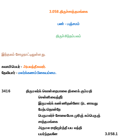
3.058.திருச்சாத்தமங்கை
பண் - பஞ்சமம்
திருச்சிற்றம்பலம்
இத்தலம் சோழநாட்டிலுள்ளது.
சுவாமிபெயர் -
அயவந்தீசுவரர்.
தேவியார் -
மலர்க்கணம்பிகையம்மை.
3416
திருமலர்க் கொன்றைமாலை திளைக் கும்மதி
சென்னிவைத்தீர்
இருமலர்க் கண்ணிதன்னோ டுட னாவது
மேற்பதொன்றே
பெருமலர்ச் சோலைமேக முரிஞ் சும்பெருஞ்
சாத்தமங்கை
அருமல ராதிமூர்த்தீ யய வந்தி
யமர்ந்தவனே
3.058.1