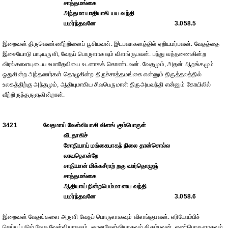
சாத்தமங்கை
அந்தமா யாதியாகி யய வந்தி
யமர்ந்தவனே
3.058.5
இறைவன் திருவெண்ணீற்றினைப் பூசியவன். இடபவாகனத்தில் ஏறியமர்பவன். வேதத்தை
இசையோடு பாடியருளி, வேதப் பொருளாகவும் விளங்குபவன். பந்து வந்தணைகின்ற
விரல்களையுடைய உமாதேவியை உடனாகக் கொண்டவன். வேதமும், அதன் ஆறங்கமும்
ஓதுகின்ற அந்தணர்கள் தொழுகின்ற திருச்சாத்தமங்கை என்னும் திருத்தலத்தில்
உலகத்திற்கு அந்தமும், ஆதியுமாகிய சிவபெருமான் திருஅயவந்தி என்னும் கோயிலில்
வீற்றிருந்தருளுகின்றான்.
3421
வேதமாய் வேள்வியாகி விளங் கும்பொருள்
வீடதாகிச்
சோதியாய் மங்கைபாகந் நிலை தான்சொல்ல
லாவதொன்றே
சாதியான் மிக்கசீராற் றகு வார்தொழுஞ்
சாத்தமங்கை
ஆதியாய் நின்றபெம்மா னய வந்தி
யமர்ந்தவனே
3.058.6
இறைவன் வேதங்களை அருளி வேதப் பொருளாகவும் விளங்குபவன். எரியோம்பிச்
செய்யப்படும் வேத வேள்வியாகவும், ஞானவேள்வியாகவும் திகழ்பவன். ஒண்பொருளாகவும்,