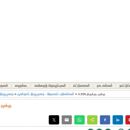
தைகள்
|
ஹைக்கூ
|
கவிதைத் தொகுப்புகள்
|
கட்டுரைகள்
|
நாடகங்கள்
|
நாட்டுப
 திருமுறை
»
மூன்றாம் திருமுறை - தேவாரப் பதிகங்கள்
»
3.059.திருக்குடமூக்கு
டமூக்கு