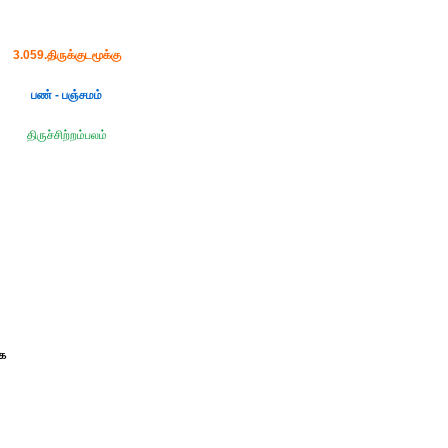
3.059.திருக்குடமூக்கு
பண் - பஞ்சமம்
திருச்சிற்றம்பலம்
ை