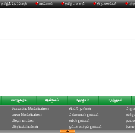
தமிழ்த் தேடுபொறி
வானொலி
தமிழ் அகராதி்
திருமணங்கள்
புத்
பொதுஅறிவு
ஆன்மிகம்
ஜோதிடம்
மருத்துவம்
இசுலாமிய இலக்கியங்கள்
திரட்டு நூல்கள்
அருணக
சமன இலக்கியங்கள்
அவ்வையார் நூல்கள்
ஸ்ரீக
சித்தர் பாடல்கள்
கம்பர் நூல்கள்
தாயும
சிற்றிலக்கியங்கள்
ஒட்டக் கூத்தர் நூல்கள்
இராமல