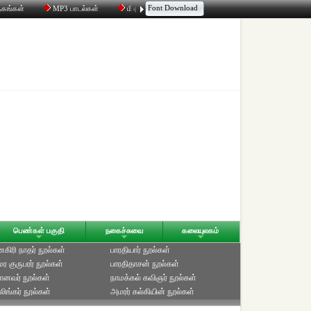
Font Download
தகங்கள்
MP3 பாடல்கள்
மின்னஞ்சல்
திரட்டி
உரையாடல்
பெண்கள் பகுதி
நகைச்சுவை
கலையுலகம்
ிரி நாதர் நூல்கள்
பாரதியார் நூல்கள்
ுமர குருபரர் நூல்கள்
பாரதிதாசன் நூல்கள்
ானவர் நூல்கள்
நாமக்கல் கவிஞர் நூல்கள்
ிங்கர் நூல்கள்
அமரர் கல்கியின் நூல்கள்