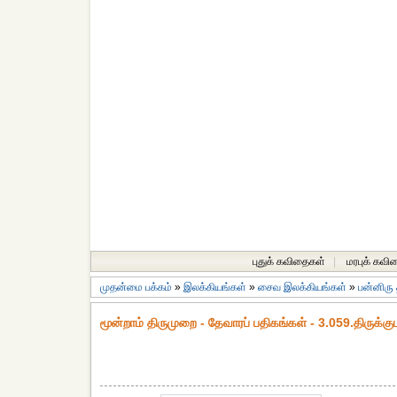
புதுக் கவிதைகள்
|
மரபுக் கவி
முதன்மை பக்கம்
»
இலக்கியங்கள்
»
சைவ இலக்கியங்கள்
»
பன்னிரு
மூன்றாம் திருமுறை - தேவாரப் பதிகங்கள் - 3.059.திருக்கு