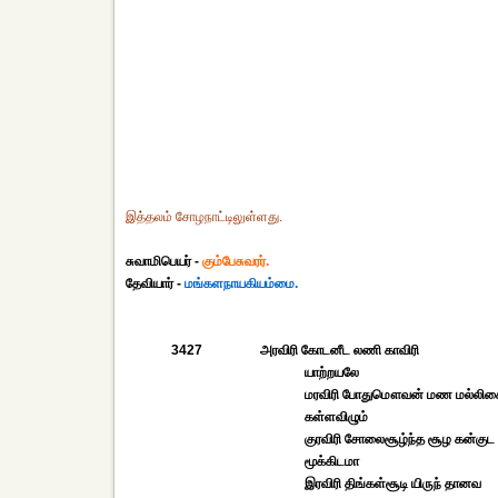
இத்தலம் சோழநாட்டிலுள்ளது.
சுவாமிபெயர் -
கும்பேசுவரர்.
தேவியார் -
மங்களநாயகியம்மை.
3427
அரவிரி கோடனீட லணி காவிரி
யாற்றயலே
மரவிரி போதுமௌவன் மண மல்லிக
கள்ளவிழும்
குரவிரி சோலைசூழ்ந்த சூழ கன்குட
மூக்கிடமா
இரவிரி திங்கள்சூடி யிருந் தானவ