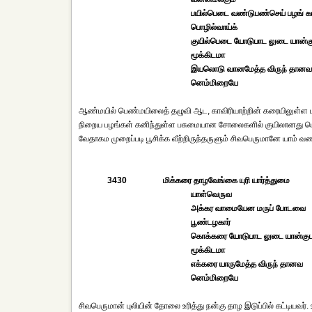
பயில்பெடை வண்டுபண்செய் பழங் கா
பொழில்வாய்க்
குயில்பெடை யோடுபாட லுடை யான்க
மூக்கிடமா
இயலொடு வானமேத்த விருந் தானவ
னெம்மிறையே
ஆண்மயில் பெண்மயிலைத் தழுவி ஆட, காவிரியாற்றின் கரையிலுள்
நிறைய பழங்கள் கனிந்துள்ள பசுமையான சோலைகளில் குயிலானது பெடைய
வேதாகம முறைப்படி பூசிக்க வீற்றிருந்தருளும் சிவபெருமானே யாம் வ
3430
மிக்கரை தாழவேங்கை யுரி யார்த்துமை
யாள்வெருவ
அக்கர வாமையேன மருப் போடவை
பூண்டழகார்
கொக்கரை யோடுபாட லுடை யான்கு
மூக்கிடமா
எக்கரை யாருமேத்த விருந் தானவ
னெம்மிறையே
சிவபெருமான் புலியின் தோலை உரித்து நன்கு தாழ இடுப்பில் கட்டியவ