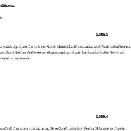
விரிப்பைம்
ுட
3.059.3
ள மணலின் மீது ஆண் அன்னம் தன் பெண் அன்னத்தோடு நடைபயில, வண்டுகள் பண்ணிசைக்க
ோடு சேர்ந்து கீதமிசைக்கத் திருக்குடமூக்கு என்னும் திருத்தலத்தில் விண்ணோர்கள்
ணங்கும் கடவுளாவான்.
ட
3.059.4
ர். உமாதேவி அஞ்சுமாறு எலும்பு, பாம்பு, ஆமையோடு, பன்றியின் கொம்பு ஆகியவற்றை அழகிய