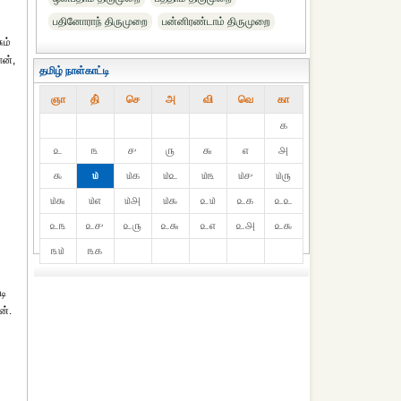
பதினோராந் திருமுறை
பன்னிரண்டாம் திருமுறை
ும்
ன்,
தமிழ் நாள்காட்டி
ஞா
தி்
செ
அ
வி
வெ
கா
௧
௨
௩
௪
௫
௬
௭
௮
௯
௰
௰௧
௰௨
௰௩
௰௪
௰௫
௰௬
௰௭
௰௮
௰௯
௨௰
௨௧
௨௨
௨௩
௨௪
௨௫
௨௬
௨௭
௨௮
௨௯
௩௰
௩௧
டி
ன்.