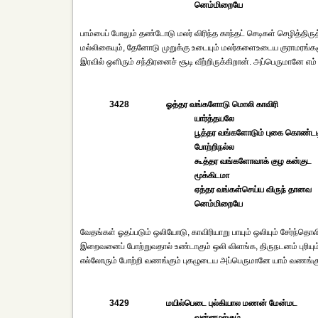
னெம்மிறையே
பாம்பைப் போலும் தண்டோடு மலர் விரிந்த காந்தட் செடிகள் செழித்திருத
மல்லிகையும், தேனோடு முறுக்கு உடையும் மலர்களைஉடைய குராமரங
இரவில் ஒளிரும் சந்திரனைச் சூடி வீற்றிருக்கிறான். அப்பெருமானே எ
3428
ஓத்தர வங்களோடு மொலி காவிரி
யார்த்தயலே
பூத்தர வங்களோடும் புகை கொண்டட
போற்றிநல்ல
கூத்தர வங்களோவாக் குழ கன்குட
மூக்கிடமா
ஏத்தர வங்கள்செய்ய விருந் தானவ
னெம்மிறையே
வேதங்கள் ஓதப்படும் ஒலியோடு, காவிரியாறு பாயும் ஒலியும் சேர்ந்தொ
இறைவனைப் போற்றுவதால் உண்டாகும் ஒலி விளங்க, திருநடனம் புரியு
எல்லோரும் போற்றி வணங்கும் புகழுடைய அப்பெருமானே யாம் வணங்க
3429
மயில்பெடை புல்கியால மணன் மேன்மட
வன்னமல்கும்