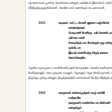
ஆபரணமாகப் பூண்டு, கொக்கரை என்னும் வாத்தியம் இசைக்கப் பாடும் 
வீற்றிருந்தருளுகின்றான். அவனே யாம் வணங்கும் கடவுளாவான்.
3431
வடிவுடை வாட்டடங்கண் ணுமை யஞ்சவோர்
வாரணத்தைப்
பொடியணி மேனிமூட வுரி கொண்டவ
புன்சடையான்
கொடிநெடு மாடமோங்குங் குழ கன்க
மூக்கிடமா
இடிபடு வானமேத்த விருந் தானவ
னெம்மிறையே
அழகிய உருவமுடைய வாள்போன்ற ஒளி பொருந்திய அகன்ற கண்களையு
போர்த்தவனும், சடைமுடியுடையவனும், அழகனும் ஆன சிவபெருமான், 
திருக்குடமூக்கு என்னும் திருத்தலத்தில் வானவர்கள் போற்ற வீற்றிர
3432
கழைவளர் கவ்வைமுத்தங் கமழ் காவிரி
யாற்றயலே
தழைவளர் மாவினல்ல பல வின்கனி
கள்தங்கும்