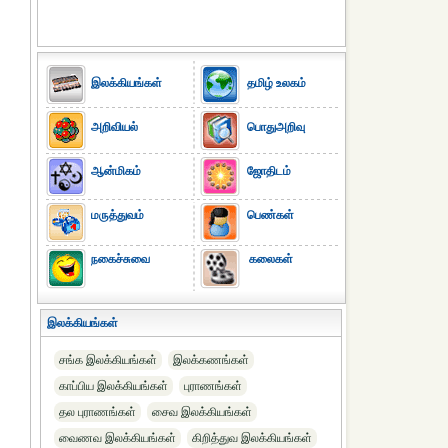
இலக்கியங்கள்
தமிழ் உலகம்
அறிவியல்
பொதுஅறிவு
ஆன்மிகம்
ஜோதிடம்
மருத்துவம்
பெண்கள்
நகைச்சுவை
கலைகள்
இலக்கியங்கள்
சங்க இலக்கியங்கள்
இலக்கணங்கள்
காப்பிய இலக்கியங்கள்
புராணங்கள்
தல புராணங்கள்
சைவ இலக்கியங்கள்
வைணவ இலக்கியங்கள்
கிறித்துவ இலக்கியங்கள்