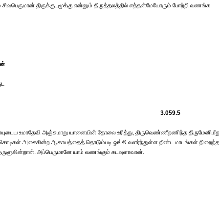
சிவபெருமான் திருக்குடமூக்கு என்னும் திருத்தலத்தில் எத்தன்மேயோரும் போற்றி வணங்க
ன்
ுட
3.059.5
டைய உமாதேவி அஞ்சுமாறு யானையின் தோலை உரித்து, திருவெண்ணீறணிந்த திருமேனிமீத
கொடிகள் அசைகின்ற ஆகாயத்தைத் தொடும்படி ஓங்கி வளர்ந்துள்ள நீண்ட மாடங்கள் நிறைந்
ுந் தருளுகின்றான். அப்பெருமானே யாம் வணங்கும் கடவுளாவான்.