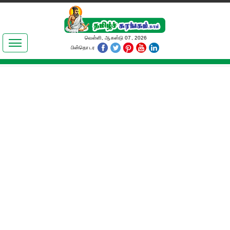
இலக்கியங்கள்
வெள்ளி, ஆகஸ்டு 07, 2026
பின்தொடர
தமிழ் உலகம்
அறிவியல்
பொதுஅறிவு
ஆன்மிகம்
ஜோதிடம்
மருத்துவம்
பெண்கள் பகுதி
நகைச்சுவை
கலையுலகம்