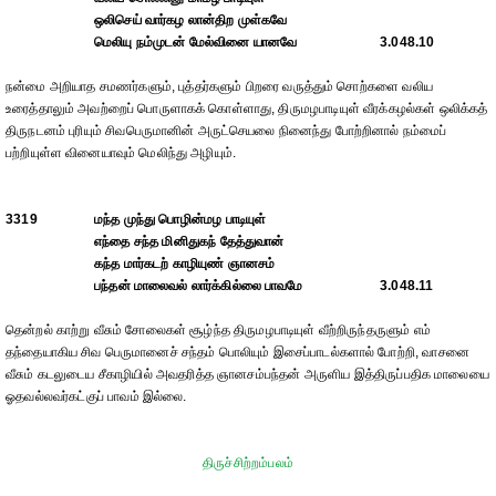
ஒலிசெய் வார்கழ லான்திற முள்கவே
மெலியு நம்முடன் மேல்வினை யானவே
3.048.10
நன்மை அறியாத சமணர்களும், புத்தர்களும் பிறரை வருத்தும் சொற்களை வலிய
உரைத்தாலும் அவற்றைப் பொருளாகக் கொள்ளாது, திருமழபாடியுள் வீரக்கழல்கள் ஒலிக்கத்
திருநடனம் புரியும் சிவபெருமானின் அருட்செயலை நினைந்து போற்றினால் நம்மைப்
பற்றியுள்ள வினையாவும் மெலிந்து அழியும்.
3319
மந்த முந்து பொழின்மழ பாடியுள்
எந்தை சந்த மினிதுகந் தேத்துவான்
கந்த மார்கடற் காழியுண் ஞானசம்
பந்தன் மாலைவல் லார்க்கில்லை பாவமே
3.048.11
தென்றல் காற்று வீசும் சோலைகள் சூழ்ந்த திருமழபாடியுள் வீற்றிருந்தருளும் எம்
தந்தையாகிய சிவ பெருமானைச் சந்தம் பொலியும் இசைப்பாடல்களால் போற்றி, வாசனை
வீசும் கடலுடைய சீகாழியில் அவதரித்த ஞானசம்பந்தன் அருளிய இத்திருப்பதிக மாலையை
ஓதவல்லவர்கட்குப் பாவம் இல்லை.
திருச்சிற்றம்பலம்