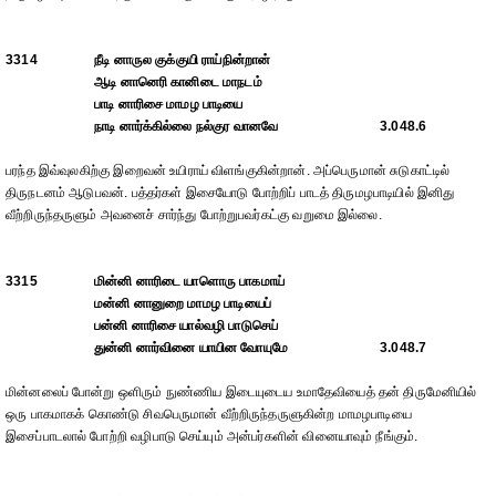
3314
நீடி னாருல குக்குயி ராய்நின்றான்
ஆடி னானெரி கானிடை மாநடம்
பாடி னாரிசை மாமழ பாடியை
நாடி னார்க்கில்லை நல்குர வானவே
3.048.6
பரந்த இவ்வுலகிற்கு இறைவன் உயிராய் விளங்குகின்றான். அப்பெருமான் சுடுகாட்டில்
திருநடனம் ஆடுபவன். பத்தர்கள் இசையோடு போற்றிப் பாடத் திருமழபாடியில் இனிது
வீற்றிருந்தருளும் அவனைச் சார்ந்து போற்றுபவர்கட்கு வறுமை இல்லை.
3315
மின்னி னாரிடை யாளொரு பாகமாய்
மன்னி னானுறை மாமழ பாடியைப்
பன்னி னாரிசை யால்வழி பாடுசெய்
துன்னி னார்வினை யாயின வோயுமே
3.048.7
மின்னலைப் போன்று ஒளிரும் நுண்ணிய இடையுடைய உமாதேவியைத் தன் திருமேனியில்
ஒரு பாகமாகக் கொண்டு சிவபெருமான் வீற்றிருந்தருளுகின்ற மாமழபாடியை
இசைப்பாடலால் போற்றி வழிபாடு செய்யும் அன்பர்களின் வினையாவும் நீங்கும்.