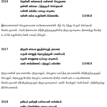
3316
தென்னி லங்கையர் மன்னன் செழுவரை
தன்னி லங்கவ டர்த்தருள் செய்தவன்
மன்னி லங்கிய மாமழ பாடியை
உன்னி லங்க வுறுபிணி யில்லையே
3.048.8
இராவணனைச் செழுமையான கயிலைமலையின் கீழ் அடர்த்து அருள் செய்தவர்
சிவபெருமான். அவர் நிலையாக வீற்றிருந்தருளுகின்ற திருமழபாடியை நினைந்து போற்ற
உடம்பில் உறுகின்ற பிணி யாவும் நீங்கும்.
3317
திருவி னாயக னுஞ்செழுந் தாமரை
மருவி னானுந் தொழத்தழன் மாண்பமர்
உருவி னானுறை யும்மழ பாடியைப்
பரவி னார்வினைப் பற்றறுப் பார்களே
3.048.9
திருமகளின் நாயகனாகிய திருமாலும், செழுமை வாய்ந்த தாமரையில் வீற்றிருந்தருளும்
பிரமனும், தொழுது போற்ற நெருப்பு மலையாக நின்ற மாண்புடைய வடிவினரான
சிவபெருமான் வீற்றிருந்தருளும் திருமழபாடியைப் பரவிப் போற்றும் அன்பர்கள் பற்றிலிருந்து
நீங்கியவராவர்.
3318
நலியும் நன்றறி யாச்சமண் சாக்கியர்
வலிய சொல்லினு மாமழ பாடியுள்