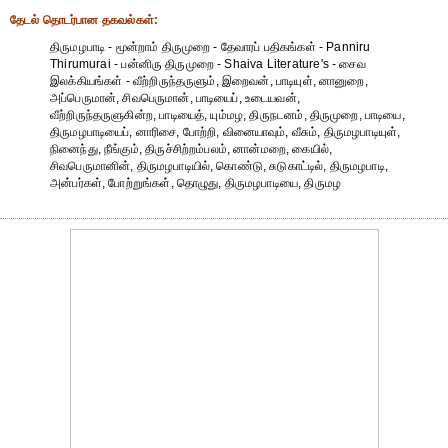
தேட‌ல் தொட‌ர்பான தகவ‌ல்க‌ள்:
திருமழபாடி - மூன்றாம் திருமுறை - தேவாரப் பதிகங்கள் - Panniru
Thirumurai - பன்னிரு திருமுறை - Shaiva Literature's - சைவ
இலக்கியங்கள் - வீற்றிருந்தருளும், இறைவன், பாடியுள், னானுறை,
அப்பெருமான், சிவபெருமான், பாடியைப், உடையவன்,
வீற்றிருந்தருளுகின்ற, பாடியைத், யும்மழ, திருநடனம், திருமுறை, பாடியை,
திருமழபாடியைப், னாரிசை, போற்றி, வினையாவும், வீசும், திருமழபாடியுள்,
நினைந்து, நீங்கும், திருச்சிற்றம்பலம், னான்மறை, கையில்,
சிவபெருமானின், திருமழபாடியில், கொண்டு, சுடுகாட்டில், திருமழபாடி,
அன்பர்கள், போற்றுங்கள், தொழுது, திருமழபாடியை, திருமழ