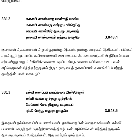
போற்றுங்கள்.
3312
கலையி னான்மறை யான்கதி யாகிய
மலையி னான்மரு வார்புர மூன்றெய்த
சிலையி னான்சேர் திருமழ பாடியைத்
தலையி னால்வணங் கத்தவ மாகுமே
3.048.4
இறைவன் ஆயகலைகள் அறுபத்துநான்கு ஆனவர். நான்கு மறைகள் ஆகியவன். உயிர்கள்
சரண்புகும் இடமாகிய கயிலை மலையினை உடையவன். பகையசுரர்களின் திரிபுரங்களை
எரியுண்ணுமாறு அக்கினிக்கணையை ஏவிய, மேருமலையை வில்லாக உடையவன்.
அப்பெருமான் வீற்றிருந்தருளும் திருமழபாடியைத் தலையினால் வணங்கிப் போற்றத்
தவத்தின் பலன் கைகூடும்.
3313
நல்வி னைப்பய னான்மறை யின்பொருள்
கல்வி யாயக ருத்தனு ருத்திரன்
செல்வன் மேய திருமழ பாடியைப்
புல்கி யேத்து மதுபுக ழாகுமே
3.048.5
இறைவன் நல்வினையின் பயனாகியவன். நான்மறையின் பொருளாகியவன். கல்விப்
பயனாகிய கருத்தன். உருத்திரனாகத் திகழ்பவன். அச்செல்வன் வீற்றிருந்தருளும்
திருமழபாடியைப் போற்றுங்கள். அது உமக்குப் புகழ் தரும்.