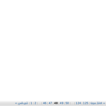
‹‹ முன்புறம்
1
2
46
47
48
49
50
124
125
தொடர்ச்சி ››
|
|
| ... |
|
|
|
|
| ... |
|
|