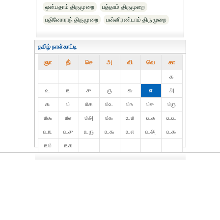
ஒன்பதாம் திருமுறை
பத்தாம் திருமுறை
பதினோராந் திருமுறை
பன்னிரண்டாம் திருமுறை
தமிழ் நாள்காட்டி
ஞா
தி்
செ
அ
வி
வெ
கா
௧
௨
௩
௪
௫
௬
௭
௮
௯
௰
௰௧
௰௨
௰௩
௰௪
௰௫
௰௬
௰௭
௰௮
௰௯
௨௰
௨௧
௨௨
௨௩
௨௪
௨௫
௨௬
௨௭
௨௮
௨௯
௩௰
௩௧