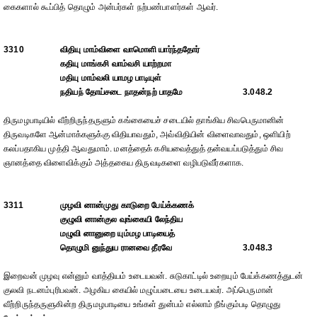
கைகளால் கூப்பித் தொழும் அன்பர்கள் நற்பண்பாளர்கள் ஆவர்.
3310
விதியு மாம்விளை வாமொளி யார்ந்ததோர்
கதியு மாங்கசி வாம்வசி யாற்றமா
மதியு மாம்வலி யாமழ பாடியுள்
நதியந் தோய்சடை நாதன்நற் பாதமே
3.048.2
திருமழபாடியில் வீற்றிருந்தருளும் கங்கையைச் சடையில் தாங்கிய சிவபெருமானின்
திருவடிகளே ஆன்மாக்களுக்கு விதியாவதும், அவ்விதியின் விளைவாவதும், ஒளியிற்
கலப்பதாகிய முத்தி ஆவதுமாம். மனத்தைக் கசியவைத்துத் தன்வயப்படுத்தும் சிவ
ஞானத்தை விளைவிக்கும் அத்தகைய திருவடிகளை வழிபடுவீர்களாக.
3311
முழவி னான்முது காடுறை பேய்க்கணக்
குழுவி னான்குல வுங்கையி லேந்திய
மழுவி னானுறை யும்மழ பாடியைத்
தொழுமி னுந்துய ரானவை தீரவே
3.048.3
இறைவன் முழவு என்னும் வாத்தியம் உடையவன். சுடுகாட்டில் உறையும் பேய்க்கணத்துடன்
குலவி நடனம்புரிபவன். அழகிய கையில் மழுப்படையை உடையவர். அப்பெருமான்
வீற்றிருந்தருளுகின்ற திருமழபாடியை உங்கள் துன்பம் எல்லாம் நீங்கும்படி தொழுது