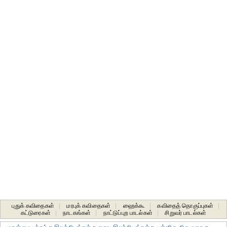
புதுக் கவிதைகள்
|
மரபுக் கவிதைகள்
|
ஹைக்கூ
|
கவிதைத் தொகுப்புகள்
|
கட்டுரைகள்
|
நாடகங்கள்
|
நாட்டுப்புற பாடல்கள்
|
சிறுவர் பாடல்கள்