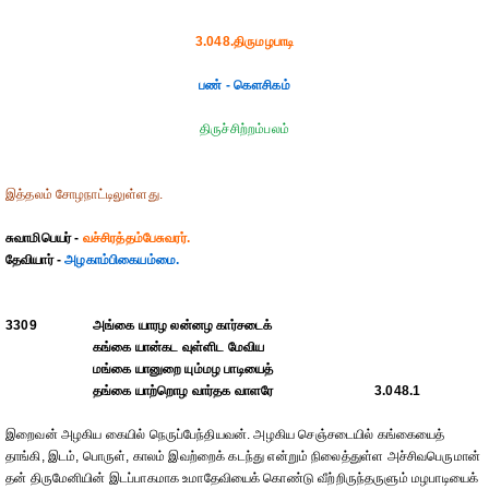
3.048.திருமழபாடி
பண் - கௌசிகம்
திருச்சிற்றம்பலம்
இத்தலம் சோழநாட்டிலுள்ளது.
சுவாமிபெயர் -
வச்சிரத்தம்பேசுவரர்.
தேவியார் -
அழகாம்பிகையம்மை.
3309
அங்கை யாரழ லன்னழ கார்சடைக்
கங்கை யான்கட வுள்ளிட மேவிய
மங்கை யானுறை யும்மழ பாடியைத்
தங்கை யாற்றொழ வார்தக வாளரே
3.048.1
இறைவன் அழகிய கையில் நெருப்பேந்தியவன். அழகிய செஞ்சடையில் கங்கையைத்
தாங்கி, இடம், பொருள், காலம் இவற்றைக் கடந்து என்றும் நிலைத்துள்ள அச்சிவபெருமான்
தன் திருமேனியின் இடப்பாகமாக உமாதேவியைக் கொண்டு வீற்றிருந்தருளும் மழபாடியைக்