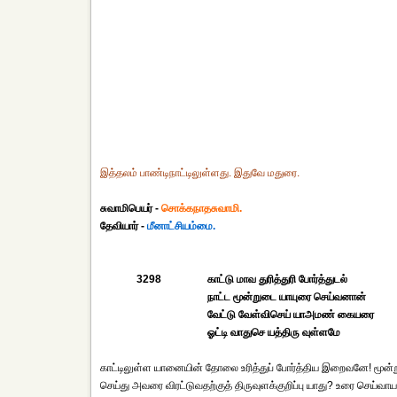
இத்தலம் பாண்டிநாட்டிலுள்ளது. இதுவே மதுரை.
சுவாமிபெயர் -
சொக்கநாதசுவாமி.
தேவியார் -
மீனாட்சியம்மை.
3298
காட்டு மாவ துரித்துரி போர்த்துடல்
நாட்ட மூன்றுடை யாயுரை செய்வனான்
வேட்டு வேள்விசெய் யாஅமண் கையரை
ஓட்டி வாதுசெ யத்திரு வுள்ளமே
காட்டிலுள்ள யானையின் தோலை உரித்துப் போர்த்திய இறைவனே! மூன
செய்து அவரை விரட்டுவதற்குத் திருவுளக்குறிப்பு யாது? உரை செய்வா