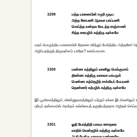
3299
மத்த யானையின் ஈருரி மூடிய
அத்த னேயணி ஆலவா யாய்பணி
பொய்த்த வன்தவ வேடத்த ராஞ்சமண்
சித்த ரையழிக் கத்திரு வுள்ளமே
மதம் பொருந்திய யானையின் தோலை உரித்துப் போர்த்திய அத்தனே! 
அழிப்பதற்குத் திருவுள்ளம் யாதோ? உரைப்பாயாக.
3300
மண்ண கத்திலும் வானிலு மெங்குமாம்
திண்ண கத்திரு வாலவா யாயருள்
பெண்ண கத்தெழிற் சாக்கியப் பேயமண்
தெண்ணர் கற்பழிக் கத்திரு வுள்ளமே
இப் பூவிலகத்திலும், விண்ணுலகத்திலும் மற்றும் எல்லா இடங்களிலும
புரியும் தன்மையில் அவர்தம் கல்வியைத் தகுதியற்றதாக அழிதல் செய்வ
3301
ஓதி யோத்திறி யாவம ணாதரை
வாதில் வென்றழிக் கத்திரு வுள்ளமே
ஆதி யேதிரு வாலவா யண்ணலே