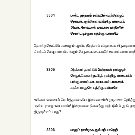
3304
பண்ட டித்தவத் தார்பயில் வாற்றொழும்
தொண்ட ருக்கௌ யாய்திரு வாலவாய்
அண்ட னேயமண் கையரை வாதினில்
செண்ட டித்துள றத்திரு வுள்ளமே
தொன்றுதொட்டுப் பலகாலும் பழகிய திறத்தால் உம்முடைய திருவடிகள
அண்டப் பொருளாக விளங்கும் பெருமையுடையவரே! சமணர்களை வாதில் 
3305
அரக்கன் தான்கிரி யேற்றவன் றன்முடிச்
செருக்கி னைத்தவிர்த் தாய்திரு வாலவாய்ப்
பரக்கு மாண்புடை யாயமண் பாவரைக்
கரக்க வாதுசெ யத்திரு வுள்ளமே
கயிலைமலையைப் பெயர்த்தவனாகிய இராவணனின் முடிகளை நெரித்து, அ
பரவிய புகழை உடையவரே! இறைவனை நினைந்து வழிபடும் பேறு பெறா
திருவுள்ளம் யாது?
3306
மாலும் நான்முக னும்மறி யாநெறி