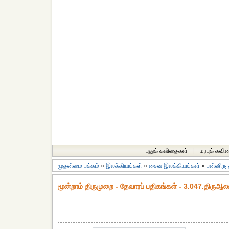
புதுக் கவிதைகள்
|
மரபுக் கவி
முதன்மை பக்கம்
»
இலக்கியங்கள்
»
சைவ இலக்கியங்கள்
»
பன்னிரு
மூன்றாம் திருமுறை - தேவாரப் பதிகங்கள் - 3.047.திருஆல