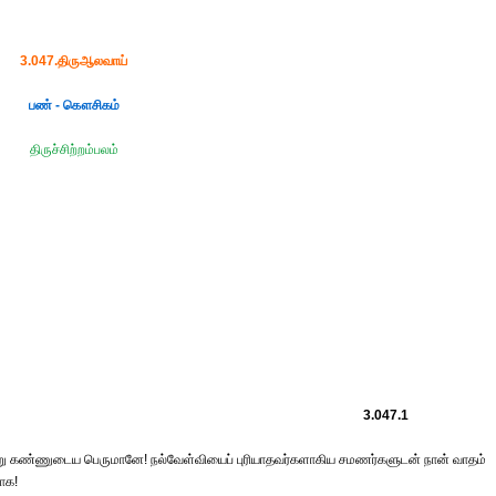
3.047.திருஆலவாய்
பண் - கௌசிகம்
திருச்சிற்றம்பலம்
3.047.1
்று கண்ணுடைய பெருமானே! நல்வேள்வியைப் புரியாதவர்களாகிய சமணர்களுடன் நான் வாதம்
யாக!