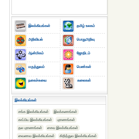
இலக்கியங்கள்
தமிழ் உலகம்
அறிவியல்
பொதுஅறிவு
ஆன்மிகம்
ஜோதிடம்
மருத்துவம்
பெண்கள்
நகைச்சுவை
கலைகள்
இலக்கியங்கள்
சங்க இலக்கியங்கள்
இலக்கணங்கள்
காப்பிய இலக்கியங்கள்
புராணங்கள்
தல புராணங்கள்
சைவ இலக்கியங்கள்
வைணவ இலக்கியங்கள்
கிறித்துவ இலக்கியங்கள்