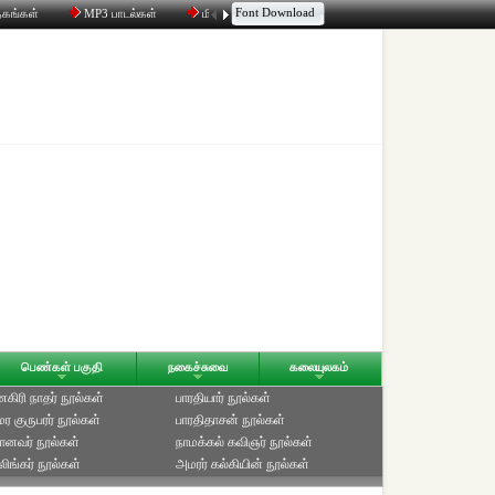
Font Download
தகங்கள்
MP3 பாடல்கள்
மின்னஞ்சல்
திரட்டி
உரையாடல்
பெண்கள் பகுதி
நகைச்சுவை
கலையுலகம்
ிரி நாதர் நூல்கள்
பாரதியார் நூல்கள்
ுமர குருபரர் நூல்கள்
பாரதிதாசன் நூல்கள்
ானவர் நூல்கள்
நாமக்கல் கவிஞர் நூல்கள்
ிங்கர் நூல்கள்
அமரர் கல்கியின் நூல்கள்