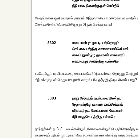
நீதி யாக நினைந்தருள் செய்திடே
வேதங்களை ஓதி உணரும் ஞானம் அற்றவராகிய சமணர்களை வாதில் வெற்றி
அண்ணலே! நடுநிலையிலிருந்து அருள் செய்வாயாக!
3302
வைய மார்புக ழாயடி யார்தொழும்
செய்கை யார்திரு வாலவா யாய்செப்பாய்
கையி லுண்டுழ லுமமண் கையரைப்
பைய வாது செயத்திரு வுள்ளமே
உலகெங்கும் பரவிய புகழை உடையவனே! அடியவர்கள் தொழுது போற்றும்
கீழ்மக்களுடன் மெதுவாக நான் வாதம் புரிவதற்குத் திருவுள்ளம் யாது
3303
நாறு சேர்வயற் றண்டலை மிண்டிய
தேற லார்திரு வாலவா யாய்செப்பாய்
வீறி லாத்தவ மோட்டமண் வேடரைச்
சீறி வாதுசெ யத்திரு உள்ளமே
நாற்றுக்கள் நடப்பட்ட வயல்களிலும், சோலைகளிலும் பெருக்கெடுத்து 
தவத்தைப் புரியும் முரடர்களாகிய சமணர்களைச் சினந்து வாது செய்ய