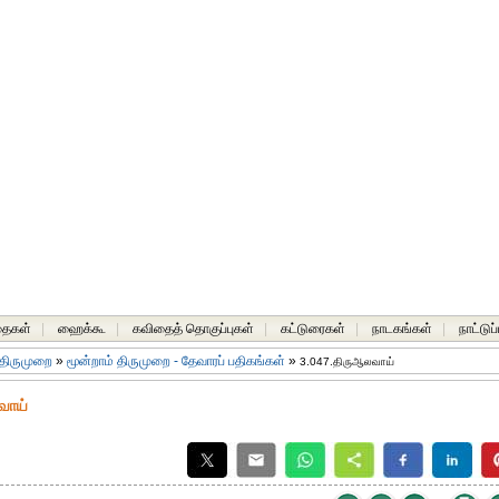
தைகள்
|
ஹைக்கூ
|
கவிதைத் தொகுப்புகள்
|
கட்டுரைகள்
|
நாடகங்கள்
|
நாட்டுப
 திருமுறை
»
மூன்றாம் திருமுறை - தேவாரப் பதிகங்கள்
»
3.047.திருஆலவாய்
வாய்