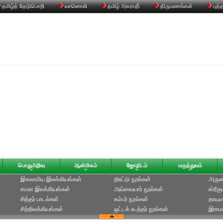
தமிழ்த் தேடுபொறி
வானொலி
தமிழ் அகராதி்
திருமணங்கள்
புத்
பொதுஅறிவு
ஆன்மிகம்
ஜோதிடம்
மருத்துவம்
இசுலாமிய இலக்கியங்கள்
திரட்டு நூல்கள்
அருணக
சமன இலக்கியங்கள்
அவ்வையார் நூல்கள்
ஸ்ரீக
சித்தர் பாடல்கள்
கம்பர் நூல்கள்
தாயும
சிற்றிலக்கியங்கள்
ஒட்டக் கூத்தர் நூல்கள்
இராமல