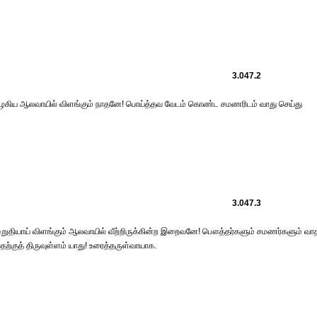
3.047.2
அழகிய ஆலவாயில் விளங்கும் நாதனே! பொய்த்தவ வேடம் கொண்ட சமணரிடம் வாது செய்து
3.047.3
் உறுதியாய் விளங்கும் ஆலவாயில் வீற்றிருக்கின்ற இறைவனே! பௌத்தர்களும் சமணர்களும் வா
தற்குத் திருவுள்ளம் யாது! உரைத்தருள்வாயாக.