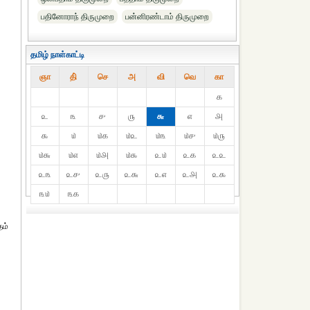
பதினோராந் திருமுறை
பன்னிரண்டாம் திருமுறை
தமிழ் நாள்காட்டி
ஞா
தி்
செ
அ
வி
வெ
கா
௧
௨
௩
௪
௫
௬
௭
௮
௯
௰
௰௧
௰௨
௰௩
௰௪
௰௫
௰௬
௰௭
௰௮
௰௯
௨௰
௨௧
௨௨
௨௩
௨௪
௨௫
௨௬
௨௭
௨௮
௨௯
௩௰
௩௧
தம்