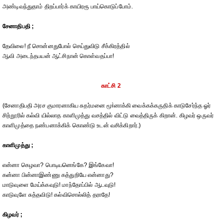
அண்டிவந்துதாம் திறப்பார்க் காயிரரூ பாய்கொடுப்போம்.
சேனாதிபதி ;
தேவிலை! நீ சொன்னதுபோல் செய்துவிடு சீக்கிரத்தில்
ஆவி அடைந்தபயன் ஆட்சிநான் கொள்வதப்பா!
காட்சி 2
(சேனாதிபதி அரச குமாரனாகிய சுதர்மனை மூìனாக்கி வைக்கக்கருதிக் காடுசேர்ந்த ஓர்
சிற்றூரில் கல்வி யில்லாத காளிமுத்து வசத்தில் விட்டு வைத்திருக் கிறான். கிழவர் ஒருவர்
காளிமுத்தை நண்பனாக்கிக் கொண்டு உடன் வசிக்கிறார்.)
காளிமுத்து ;
என்னா கெழவா? பொடியனெங்கே? இங்கேவா!
கன்னா பின்னாஇண்ணு கத்துறியே என்னாது?
மாடுவுளை மேய்க்கவுடு! மாந்தோப்பில் ஆடவுடு!
காடுவுளே சுத்தவிடு! கல்விசொல்லித் தராதே!
கிழவர் ;