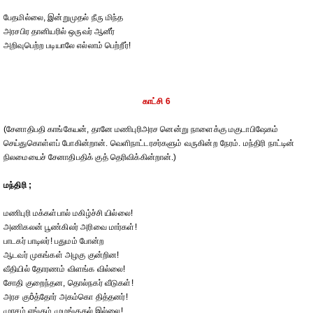
பேதமில்லை, இன்றுமுதல் நீரு மிந்த
அரசபிர தானியரில் ஒருவர் ஆனீர்
அறிவுபெற்ற படியாலே எல்லாம் பெற்றீர்!
காட்சி 6
(சேனாதிபதி காங்கேயன், தானே மணிபுரிஅரச னென்று நாளைக்கு மகுடாபிஷேகம்
செய்துகொள்ளப் போகின்றான். வெளிநாட்டரசர்களும் வருகின்ற நேரம். மந்திரி நாட்டின்
நிலமையைச் சேனாதிபதிக் குத் தெரிவிக்கின்றான்.)
மந்திரி ;
மணிபுரி மக்கள்பால் மகிழ்ச்சி யில்லை!
அணிகலன் பூண்கிலர் அரிவை மார்கள்!
பாடகர் பாடிலர்! பதுமம் போன்ற
ஆடவர் முகங்கள் அழகு குன்றின!
வீதியில் தோரணம் விளங்க வில்லை!
சோதி குறைந்தன, தொல்நகர் வீடுகள்!
அரச குôத்தோர் அகம்கொ தித்தனர்!
முரசம் எங்கும் முழங்குதல் இல்லை!