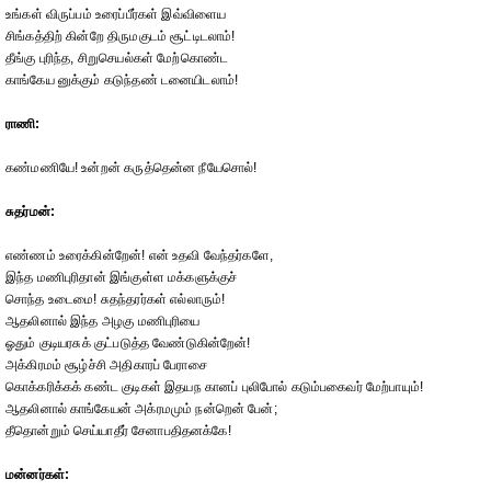
உங்கள் விருப்பம் உரைப்பீர்கள் இவ்விளைய
சிங்கத்திற் கின்றே திருமகுடம் சூட்டிடலாம்!
தீங்கு புரிந்த, சிறுசெயல்கள் மேற்கொண்ட
காங்கேய னுக்கும் கடுந்தண் டனையிடலாம்!
ராணி:
கண்மணியே! உன்றன் கருத்தென்ன நீயேசொல்!
சுதர்மன்:
எண்ணம் உரைக்கின்றேன்! என் உதவி வேந்தர்களே,
இந்த மணிபுரிதான் இங்குள்ள மக்களுக்குச்
சொந்த உடைமை! சுதந்தரர்கள் எல்லாரும்!
ஆதலினால் இந்த அழகு மணிபுரியை
ஓதும் குடியரசுக் குட்படுத்த வேண்டுகின்றேன்!
அக்கிரமம் சூழ்ச்சி அதிகாரப் பேராசை
கொக்கரிக்கக் கண்ட குடிகள் இதயந கானப் புலிபோல் கடும்பகைவர் மேற்பாயும்!
ஆதலினால் காங்கேயன் அக்ரமமும் நன்றென் பேன்;
தீதொன்றும் செய்யாதீர் சேனாபதிதனக்கே!
மன்னர்கள்: