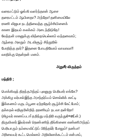
வரைமட்டும் ஓங்கி வளர்ந்தஎன் ஆசை
தரைமட்டம் ஆயினதா? அந்தோ! தனிமையிலே
ராணி விஜயா நடத்திவைத்த சூழ்ச்சியினைக்
காண இதயம் கலக்கம் அடைந்திடுதே!
வேந்தன் மகனுக்கு வித்தையெல்லாம் வந்தனவாம்;
ஆந்தை அலறும் அடவிசூழ் சிற்றூரில்
போதித்த தார்? இதனை போயறிவோம் வாவாவா!!
வாதிக்கு தென்றன் மனம்.
அறுசீர் விருத்தம்
மந்திரி ;
பொக்கிஷந் திறந்தஅந்தப் புலனுறு பெரியார் எங்கே?
அக்கிழ வர்பால்இந்த அசந்தர்ப்பம் சொல்லிக் காட்டி
இக்கணம் மகுடம்பூண ஏற்றதோர் சூழ்ச்சி கேட்போம்;
தக்கநல் லறிஞரின்றித் தரணியும் நடவா தன்றோ!
(கிழவர் காணப்படாî தறிந்து மந்திரி வருந்துè¤ø£ன்.)
திருவிலார் இவர்என் றெண்ணித் தீங்கிணை எண்ணிஅந்தப்
பெரியாரும் நம்மைவிட்டுப் பிரிந்தùர் போலும்! நண்பா!
அரிவையர் கூட்டமெல்லாம் அறிவிலாக்கூட்டம் என்பாய்,