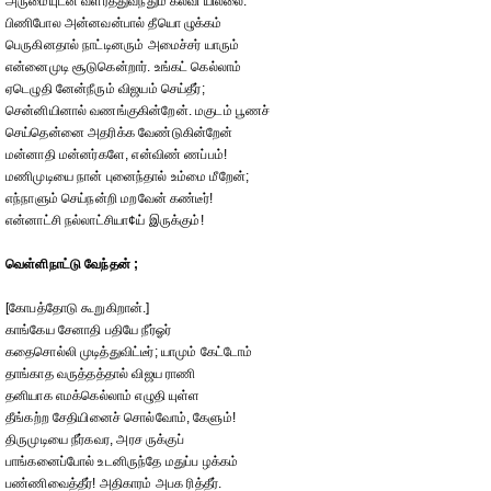
அருமையுடன் வளர்த்துவந்தும் கல்வி யில்லை.
பிணிபோல அன்னவன்பால் தீயொ ழுக்கம்
பெருகினதால் நாட்டினரும் அமைச்சர் யாரும்
என்னைமுடி சூடுகென்றார். உங்கட் கெல்லாம்
ஏடெழுதி னேன்நீரும் விஜயம் செய்தீர்;
சென்னியினால் வணங்குகின்றேன். மகுடம் பூணச்
செய்தென்னை அதரிக்க வேண்டுகின்றேன்
மன்னாதி மன்னர்களே, என்விண் ணப்பம்!
மணிமுடியை நான் புனைந்தால் உம்மை மீறேன்;
எந்நாளும் செய்நன்றி மறவேன் கண்டீர்!
என்னாட்சி நல்லாட்சியா¢ய் இருக்கும்!
வெள்ளிநாட்டு வேந்தன் ;
[கோபத்தோடு கூறுகிறான்.]
காங்கேய சேனாதி பதியே நீர்ஓர்
கதைசொல்லி முடித்துவிட்டீர்; யாமும் கேட்டோம்
தாங்காத வருத்தத்தால் விஜய ராணி
தனியாக எமக்கெல்லாம் எழுதி யுள்ள
தீங்கற்ற சேதியினைச் சொல்வோம், கேளும்!
திருமுடியை நீர்கவர, அரச ருக்குப்
பாங்கனைப்போல் உடனிருந்தே மதுப்ப ழக்கம்
பண்ணிவைத்தீர்! அதிகாரம் அபக ரித்தீர்.