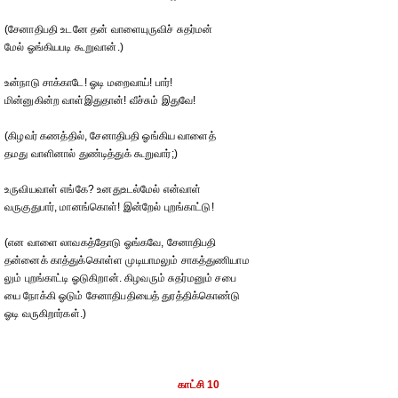
(சேனாதிபதி உடனே தன் வாளையுருவிச் சுதர்மன்
மேல் ஓங்கியபடி கூறுவான்.)
உன்நாடு சாக்காடே! ஓடி மறைவாய்! பார்!
மின்னுகின்ற வாள்இதுதான்! வீச்சும் இதுவே!
(கிழவர் கணத்தில், சேனாதிபதி ஓங்கிய வாளைத்
தமது வாளினால் துண்டித்துக் கூறுவார்;)
உருவியவாள் எங்கே? உனதுஉடல்மேல் என்வாள்
வருகுதுபார், மானங்கொள்! இன்றேல் புறங்காட்டு!
(என வாளை லாவகத்தோடு ஓங்கவே, சேனாதிபதி
தன்னைக் காத்துக்கொள்ள முடியாமலும் சாகத்துணியாம
லும் புறங்காட்டி ஓடுகிறான். கிழவரும் சுதர்மனும் சபை
யை நோக்கி ஓடும் சேனாதிபதியைத் துரத்திக்கொண்டு
ஓடி வருகிறார்கள்.)
காட்சி 10