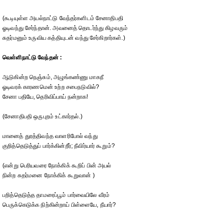
(கூடியுள்ள அயல்நாட்டு வேந்தர்களிடம் சேனாதிபதி
ஓடிவந்து சேர்ந்தான். அவனைத் தொடர்ந்து கிழவரும்
சுதர்மனும் உருவிய கத்தியுடன் வந்து சேர்கிறார்கள்.)
வெள்ளிநாட்டு வேந்தன் :
ஆடுகின்ற நெஞ்சும், அழுங்கண்ணு மாகநீ
ஓடிவரக் காரணமென் உற்ற சபைநடுவில்?
சேனா பதியே, தெரிவிப்பாய் நன்றாக!
(சேனாதிபதி ஒருபுறம் உட்கார்தல்.)
மானைத் துரத்திவந்த வாளரிபோல் வந்து
குறித்தெடுத்துப் பார்க்கின்றீர்; நீவிர்யார் கூறும்?
(என்று பெரியவரை நோக்கிக் கூறிப் பின் அயல்
நின்ற சுதர்மனை நோக்கிக் கூறுவான் )
பறித்தெடுத்த தாமரைப்பூம் பார்வையிலே வீரம்
பெருக்கெடுக்க நிற்கின்றாய் பிள்ளையே, நீயார்?