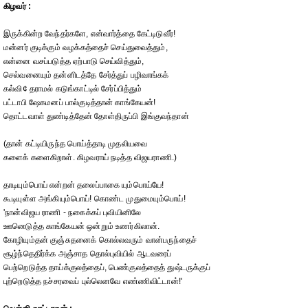
கிழவர் :
இருக்கின்ற வேந்தர்களே, என்வார்த்தை கேட்டிடுவீர்!
மன்னர் குடிக்கும் வழக்கத்தைச் செய்துவைத்தும்,
என்னை வசப்படுத்த ஏற்பாடு செய்வித்தும்,
செல்வனையும் தன்னிடத்தே சேர்த்துப் பழிவாங்கக்
கல்வி¢ தராமல் கடுங்காட்டில் சேர்ப்பித்தும்
பட்டாபி ஷேகமனப் பால்குடித்தான் காங்கேயன்!
தொட்டவாள் துண்டித்தேன் தோள்திருப்பி இங்குவந்தான்
(தான் கட்டியிருந்த பொய்த்தாடி முதலியவை
களைக் களைகிறாள். கிழவராய் நடித்த விஜயராணி.)
தாடியும்பொய் என்றன் தலைப்பாகை யும்பொய்யே!
கூடியுள்ள அங்கியும்பொய்! கொண்ட முதுமையும்பொய்!
'நான்விஜய ராணி - நகைக்கப் புவியினிலே
ஊனெடுத்த காங்கேயன் ஒன்றும் உணர்கிலான்.
கோழியும்தன் குஞ்சுதனைக் கொல்லவரும் வான்பருந்தைச்
சூழ்ந்தெதிர்க்க அஞ்சாத தொல்புவியில் ஆடவரைப்
பெற்றெடுத்த தாய்க்குலத்தைப், பெண்குலத்தைத் துஷ்டருக்குப்
புற்றெடுத்த நச்சரவைப் புல்லெனவே எண்ணிவிட்டான்!'