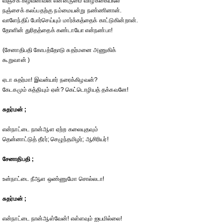
வஞ்சக் கிழவனிவன் என்னருமை வாழ்க்கையிலே
நஞ்சைக் கலப்பதற்கு நம்மையன்று நண்ணினான்.
வாளேந்திப் போர்செய்யும் மார்க்கத்தைக் காட்டுகின்றான்.
தோளின் துரிதத்தைக் கண்டாயோ என்நண்பா!
(சேனாதிபதி கோபத்தோடு சுதர்மனை அணுகிக்
கூறுவான் )
ஏடா சுதர்மா! இவன்யார் நரைக்கிழவன்?
கேடகமும் கத்தியும் ஏன்? கெட்டொழியத் தக்கவனே!
சுதர்மன் ;
என்நாட்டை நான்ஆள ஏற்ற கலையுதவும்
தென்னாட்டுத் தீரர்; செழுந்தமிழர்; ஆசிரியர்!
சேனாதிபதி ;
உன்நாட்டை நீஆள ஒண்ணுமோ சொல்லடா!
சுதர்மன் ;
என்நாட்டை நான்ஆள்வேன்! எள்ளவும் ஐயமில்லை!