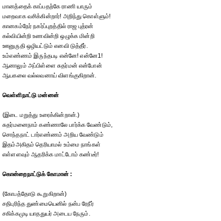
மானத்தைக் காப்பதற்கே ராணி யாரும்
மறைவாக வசிக்கின்றார்! அறிந்து கொள்ளும்!
கானகம்நேர் நகர்ப்புறத்தில் ராஜ புத்ரன்
கல்வியின்றி உணவின்றி ஒழுக்க மின்றி
ஊனுருதி ஒழியட்டும் எனவி டுத்தீர்.
உம்எண்ணம் இருந்தபடி என்னே! என்னே1!
ஆனாலும் அப்பிள்ளை சுதர்மன் என்போன்
ஆயகலை வல்லவனாய் விளங்குகிறான்.
வெள்ளிநாட்டு மன்னன்
(இடை மறுத்து உரைக்கின்றான்.)
சுதர்மனைநாம் கண்ணாலே பார்க்க வேண்டும்,
சொந்தநாட் டார்எண்ணம் அறிய வேண்டும்
இதம்அகிதம் தெரியாமல் உம்மை நாங்கள்
எள்ளளவும் ஆதரிக்க மாட்டோம் கண்டீர்!
கொன்றைநாட்டுக் கோமான் :
(கோபத்தோடு கூறுகிறான்)
சதிபுரிந்த துண்மையெனில் நன்ப ரேநீர்
சகிக்கமுடி யாததுயர் அடைய நேரும்.