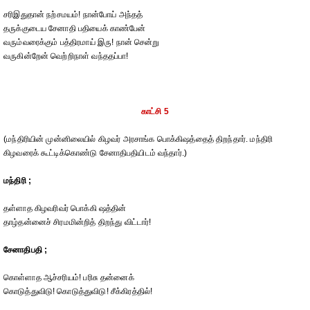
சரிஇதுதான் நற்சமயம்! நான்போய் அந்தத்
தருக்குடைய சேனாதி பதியைக் காண்பேன்
வரும்வரைக்கும் பத்திரமாய் இரு! நான் சென்று
வருகின்றேன் வெற்றிநாள் வந்ததப்பா!
காட்சி 5
(மந்திரியின் முன்னிலையில் கிழவர் அரசாங்க பொக்கிஷத்தைத் திறந்தார். மந்திரி
கிழவரைக் கூட்டிக்கொண்டு சேனாதிபதியிடம் வந்தார்.)
மந்திரி ;
தள்ளாத கிழவரிவர் பொக்கி ஷத்தின்
தாழ்தன்னைச் சிரமமின்றித் திறந்து விட்டார்!
சேனாதிபதி ;
கொள்ளாத ஆச்சரியம்! பரிசு தன்னைக்
கொடுத்துவிடு! கொடுத்துவிடு! சீக்கிரத்தில்!