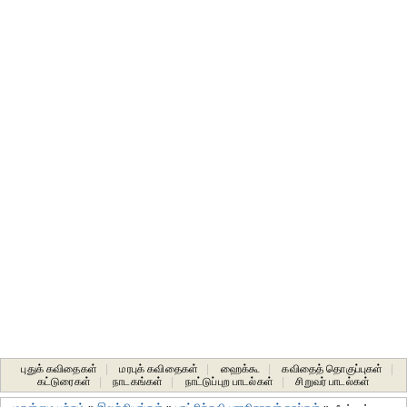
புதுக் கவிதைகள்
|
மரபுக் கவிதைகள்
|
ஹைக்கூ
|
கவிதைத் தொகுப்புகள்
|
கட்டுரைகள்
|
நாடகங்கள்
|
நாட்டுப்புற பாடல்கள்
|
சிறுவர் பாடல்கள்