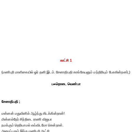
காட்சி 1
(மணிபுரி மாளிகையில் ஓர் தனி இடம். சேனாதிபதி காங்கேயனும் மந்திரியும் பேசுகின்றனர்,)
பஃறொடை வெண்பா
சேனாதிபதி ;
மன்னன் மதுவினில் ஆழ்ந்து கிடக்கின்றான்!
மின்னல்நேர் சிற்றிடை ராணி விஜயா
நமக்கும் தெரியாமல் எவ்விடமோ சென்றாள்.
அமைப்புறும் இந்த மணிபுரி ஆட்சி