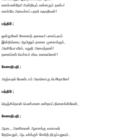
எனக்கன்றோ! அன்றியும் என்னரும் நண்ப!
உனக்கே அமைச்சுப் பதவி உதவுவேன்!
மந்திரி ;
ஒன்றுகேள் சேனைத் தலைவ! பகைப்புலம்
இன்றில்லை; ஆயினும் நாளை முளைக்கும்,
அரசியோ வீரம், உறுதி அமைந்தாள்!
தரையினர் மெச்சும் சர்வ கலையினள்!
சேனாதிபதி ;
அஞ்சுதல் வேண்டாம் அவளொரு பெí¢தானே!
மந்திரி ;
நெஞ்சில்நான் பெண்ணை எளிதாய் நினைக்கிலேன்,
சேனாதிபதி ;
ஆடை, அணிகலன் ஆசைக்கு வாசமலர்
தேடுவதும், ஆடவர்க்குச் சேவித் திருப்பதுவும்,