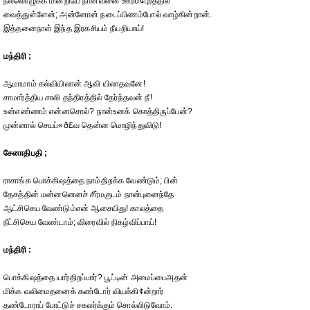
நல்லொழுக்க மின்றியே நானவனை ஊர்ð¢புரத்தில்
வைத்துள்ளேன்; அன்னோன் நடைப்பிணம்போல் வாழ்கின்றான்.
இத்தனைநாள் இந்த இரகசியம் நீயறியாய்!
மந்திரி ;
ஆமாமாம் கல்வியிலான் ஆவி யிலாதவனே!
சாமார்த்திய சாலி தந்திரத்தில் தேர்ந்தவன் நீ!
உன்எண்ணம் என்னசொல்? நான்உனக் கொத்திருப்பேன்?
முன்னால் செயப்«ð£வ தென்ன மொழிந்துவிடு!
சேனாதிபதி ;
ராசாங்க பொக்கிஷத்தை நாம்திறக்க வேண்டும்; பின்
தேசத்தின் மன்னனெனச் சீர்மகுடம் நான்புனைந்தே
ஆட்சிசெய வேண்டும்என் ஆசையிது! காலத்தை
நீட்சிசெய வேண்டாம்; விரைவில் நிகழ்விப்பாய்!
மந்திரி :
பொக்கிஷத்தை யார்திறப்பார்? பூட்டின் அமைப்பைஅதன்
மிக்க வலிமைதனைக் கண்டோர் வியக்கி¢ன்றார்
தண்டோராப் போட்டுச் சகலர்க்கும் சொல்லிடுவோம்.