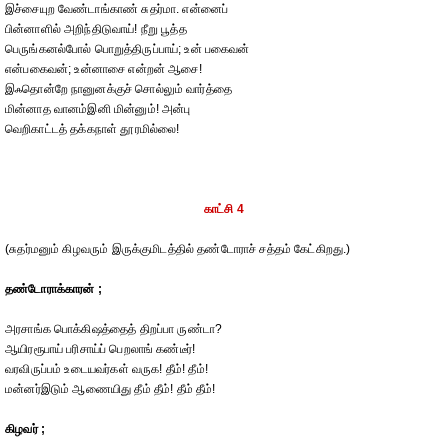
இச்சையுற வேண்டாங்காண் சுதர்மா. என்னைப்
பின்னாளில் அறிந்திடுவாய்! நீறு பூத்த
பெருங்கனல்போல் பொறுத்திருப்பாய்; உன் பகைவன்
என்பகைவன்; உன்னாசை என்றன் ஆசை!
இஃதொன்றே நானுனக்குச் சொல்லும் வார்த்தை
மின்னாத வானம்இனி மின்னும்! அன்பு
வெறிகாட்டத் தக்கநாள் தூரமில்லை!
காட்சி 4
(சுதர்மனும் கிழவரும் இருக்குமிடத்தில் தண்டோராச் சத்தம் கேட்கிறது.)
தண்டோராக்காரன் ;
அரசாங்க பொக்கிஷத்தைத் திறப்பா ருண்டா?
ஆயிரரூபாய் பரிசாய்ப் பெறலாங் கண்டீர்!
வரவிருப்பம் உடையவர்கள் வருக! தீம்! தீம்!
மன்னர்இடும் ஆணையிது தீம் தீம்! தீம் தீம்!
கிழவர் ;