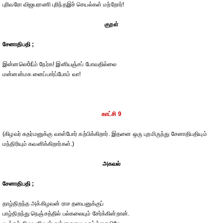
புரிவரோ விஜயராணி புரிந்தஇச் செயல்கள் மற்றோர்!
குறள்
சேனாதிபதி ;
இன்னலெô£ம் நேர்க! இனியஞ்சப் போவதில்லை
மன்னன்மக னைப்பார்ப்போம் வா!
காட்சி 9
(கிழவர் சுதர்மனுக்கு வாள்போர் கற்பிக்கிறார். இதனை ஒரு புறமிருந்து சேனாதிபதியும்
மந்திரியும் கவனிக்கிறார்கள்.)
அகவல்
சேனாதிபதி ;
தாழ்திறந்த அக்கிழவன் ராச தனயனுக்குப்
பாழ்திறந்து நெஞ்சத்தில் பல்கலையும் சேர்க்கின்றான்.