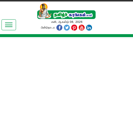
இலக்கியங்கள்
சனி, ஆகஸ்டு 08, 2026
பின்தொடர
தமிழ் உலகம்
அறிவியல்
பொதுஅறிவு
ஆன்மிகம்
ஜோதிடம்
மருத்துவம்
பெண்கள் பகுதி
நகைச்சுவை
கலையுலகம்