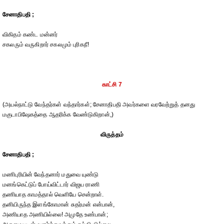
சேனாதிபதி ;
விகிதம் கண்ட மன்னர்
சகலரும் வருகிறார் சகலமும் புரிகநீ!
காட்சி 7
(அயல்நாட்டு வேந்தர்கள் வந்தார்கள்; சேனாதிபதி அவர்களை வரவேற்றுத் தனது
மகுடாபிஷேகத்தை ஆதரிக்க வேண்டுகிறான்,)
விருத்தம்
சேனாதிபதி ;
மணிபுரியின் வேந்தனார் மதுவை யுண்டு
மனங்கெட்டுப் போய்விட்டார் விஜய ராணி
தணியாத காமத்தால் வெளியே சென்றாள்.
தனியிருந்த இளங்கோமான் சுதர்மன் என்பான்,
அணியாத அணியில்லை! அமுதே உண்பான்;