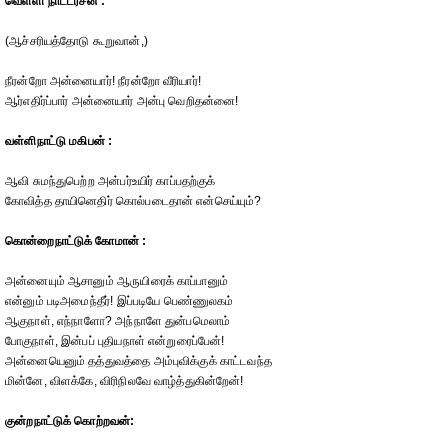
வெள்ளி நாட்டரசன் :
(ஆச்சரியத்தோடு கூறுவான்,)
நீரன்றோ அன்னையார்! நீரன்றோ வீரியார்!
ஆர்எதிர்ப்பார் அன்னையார் அன்பு வெறிதன்னை!
வள்ளிநாட்டு மகிபன் :
ஆவி சுமந்துபெற்ற அன்பர்உயிர் காப்பதற்குக்
கோவித்த தாயினெதிர் கொல்படைதான் என்செய்யும்?
கொன்றைநாட்டுக் கோமான் :
அன்னையும் ஆசானும் ஆருயிரைக் காப்பானும்
என்னும் படிஅமைந்தீர்! இப்படியே பெண்ணுலகம்
ஆகுநாள், எந்நாளோ? அந்நாளே துன்பமெலாம்
போகுநாள், இன்பப் புதியநாள் என்றுரைப்பேன்!
அன்னையெனும் தத்துவத்தை அம்புவிக்குக் காட்டவந்த
மின்னே, விளக்கே, விரிநிலவே வாழ்த்துகின்றேன்!
குன்றநாட்டுக் கொற்றவன்: