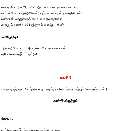
மாட்டினொடும் ஆட்டினொடும் மன்னன் குமாரனையும்
கூட்டிப்போய் வந்திடுவேன்; குற்றமொன்றும் நான்புரியேன்!
மன்னன் மகனுக்குக் கல்வியோ நல்லறிவோ
ஒன்றும் வராமே உù¢உத்தரவுப் போல்நடப்பேன்
காளிமுத்து ;
ஆனாநீ போய்வா, அழைச்சிப்போ பையனையும்
ஓï£யில் லாதஇடம் ஓட்டு!
காட்சி 3
(கிழவர் ஓர் தனியிடத்தில் சுதர்மனுக்கு வில்வித்தை கற்றுக் கொடுக்கிறார்.)
எண்சீர் விருத்தம்
கிழவர் ;
விற்கோலை இடக்கரத்தால் தூக்கி, நாணை