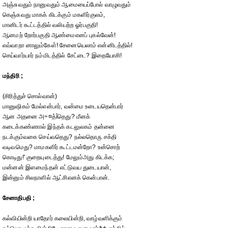
அஞ்சுவதும் நானுவதும் ஆமையைப்போல் வாழுவதும்
கெஞ்சுவது மாகக் கிடக்கும் மகளிர்குலம்,
மானிடர் கூட்டத்தில் வலியற்ற ஓர்பகுதி!
ஆனமற் றோர்பகுதி ஆண்மைஎனப் புகல்வேன்!
எவ்வாறா னாலும்கேள்! சேனையெலாம் என்னிடத்தில்!
செய்வார்யார் நம்மிடத்தில் சேட்டை? இதையோசி!
மந்திரி ;
(சிரித்துச் சொல்வான்)
மானுஷிகம் மேல்என்பார், வன்மை உடையதென்பார்
ஆன அதனை அ÷¤த்îதெது? மீனக்
கடைக்கண்ணால் இந்தக் கடலுலகம் தன்னை
நடக்கும்வகை செய்வதெது? நல்லதொரு சக்தி
வடிவமெது? மாமகளிர் கூட்டமன்றோ? உன்சொற்
கொடிது!' குறையுடைத்து! மேலும்அது கிடக்க;
மன்னன் இளமைந்தன் எட்டுவய துடையான்,
இன்னும் சிலநாளில் ஆட்சிஎனக் கென்பான்.
சேனாதிபதி ;
கல்வியின்றி யாதோர் கலையின்றி, வாழ்வளிக்கும்