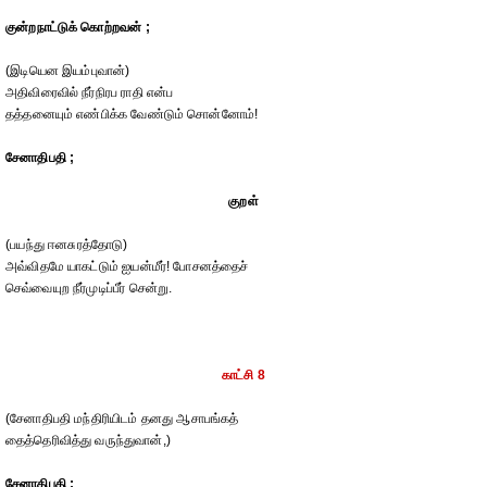
குன்றநாட்டுக் கொற்றவன் ;
(இடியென இயம்புவான்)
அதிவிரைவில் நீர்நிரப ராதி என்ப
தத்தனையும் எண்பிக்க வேண்டும் சொன்னோம்!
சேனாதிபதி ;
குறள்
(பயந்து ஈனசுரத்தோடு)
அவ்விதமே யாகட்டும் ஐயன்மீர்! போசனத்தைச்
செவ்வையுற நீர்முடிப்பீர் சென்று.
காட்சி 8
(சேனாதிபதி மந்திரியிடம் தனது ஆசாபங்கத்
தைத்தெரிவித்து வருந்துவான்,)
சேனாதிபதி ;