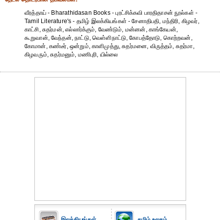
வீரத்தாய் - Bharathidasan Books - புரட்சிக்கவி பாரதிதாசன் நூல்கள் -
Tamil Literature's - தமிழ் இலக்கியங்கள் - சேனாதிபதி, மந்திரி, கிழவர்,
காட்சி, சுதர்மன், எல்லார்க்கும், வேண்டும், மன்னன், காங்கேயன்,
கூறுவான், வேந்தன், நாட்டு, வெள்ளிநாட்டு, கோபத்தோடு, கொற்றவன்,
கோமான், கண்டீர், ஒன்றும், காளிமுத்து, சுதர்மனை, விருத்தம், சுதர்மா,
கிழவரும், சுதர்மனும், மணிபுரி, யில்லை
இலக்கியங்கள்
தமிழ் உலகம்