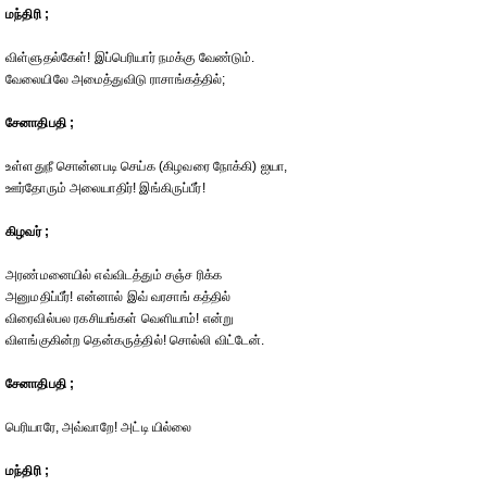
மந்திரி ;
விள்ளுதல்கேள்! இப்பெரியார் நமக்கு வேண்டும்.
வேலையிலே அமைத்துவிடு ராசாங்கத்தில்;
சேனாதிபதி ;
உள்ளதுநீ சொன்னபடி செய்க (கிழவரை நோக்கி) ஐயா,
ஊர்தோரும் அலையாதிர்! இங்கிருப்பீர்!
கிழவர் ;
அரண்மனையில் எவ்விடத்தும் சஞ்ச ரிக்க
அனுமதிப்பீர்! என்னால் இவ் வரசாங் கத்தில்
விரைவில்பல ரகசியங்கள் வெளியாம்! என்று
விளங்குகின்ற தென்கருத்தில்! சொல்லி விட்டேன்.
சேனாதிபதி ;
பெரியாரே, அவ்வாறே! அட்டி யில்லை
மந்திரி ;