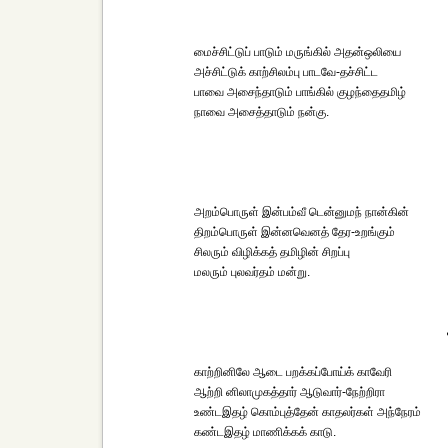
மைச்சிட்டுப் பாடும் மருங்கில் அதன்ஒலியை
அச்சிட்டுக் காற்சிலம்பு பாடவே-தச்சிட்ட
பாவை அசைந்தாடும் பாங்கில் குழந்தைதமிழ்
நாவை அசைத்தாடும் நன்கு.
அறம்பொருள் இன்பம்வீ டென்னுமந் நான்கின்
திறம்பொருள் இன்னவெனத் தேர-உறங்கும்
சிலரும் விழிக்கத் தமிழின் சிறப்பு
மலரும் புலவர்தம் மன்று.
காற்றினிலே ஆடை பறக்கப்போய்க் காவேரி
ஆற்றி னிலாமுகத்தார் ஆடுவார்-நேற்றிரா
உண்டஇதழ் கொம்புத்தேன் காதலர்கள் அந்நேரம்
கண்டஇதழ் மாணிக்கக் காடு.