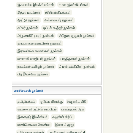
இசுலாமிய இலக்கியங்கள்
சமன இலக்கியங்கள்
சித்தர் பாடல்கள்
சிற்றிலக்கியங்கள்
திரட்டு நூல்கள்
அவ்வையார் நூல்கள்
கம்பர் நூல்கள்
ஒட்டக் கூத்தர் நூல்கள்
அருணகிரி நாதர் நூல்கள்
ஸ்ரீகுமர குருபரர் நூல்கள்
தாயுமானவ சுவாமிகள் நூல்கள்
இராமலிங்க சுவாமிகள் நூல்கள்
மகாகவி பாரதியார் நூல்கள்
பாரதிதாசன் நூல்கள்
நாமக்கல் கவிஞர் நூல்கள்
அமரர் கல்கியின் நூல்கள்
பிற இலக்கிய நூல்கள்
பாரதிதாசன் நூல்கள்
தமிழியக்கம்
குடும்ப விளக்கு
இருண்ட வீடு
கண்ணகி புரட்சிக் காப்பியம்
பாண்டியன் பரிசு
இளைஞர் இலக்கியம்
அழகின் சிரிப்பு
மணிமேகலை வெண்பா
இசை அமுது
எதிர்பாராத முத்தம்
பாரதிதாசன் கவிதைகள்-I