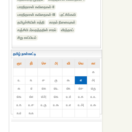
பாரதிதாசன் கவிதைகள்-II
பாரதிதாசன் கவிதைகள்-III
புரட்சிக்கவி
தமிழச்சியின் கத்தி
காதல் நினைவுகள்
சஞ்சீவி பர்வதத்ததின் சாரல்
வீரத்தாய்
சிறு காப்பியம்
தமிழ் நாள்காட்டி
ஞா
தி்
செ
அ
வி
வெ
கா
௧
௨
௩
௪
௫
௬
௭
௮
௯
௰
௰௧
௰௨
௰௩
௰௪
௰௫
௰௬
௰௭
௰௮
௰௯
௨௰
௨௧
௨௨
௨௩
௨௪
௨௫
௨௬
௨௭
௨௮
௨௯
௩௰
௩௧