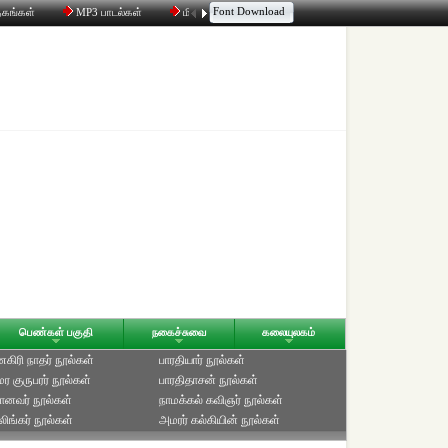
Font Download
தகங்கள்
MP3 பாடல்கள்
மின்னஞ்சல்
திரட்டி
உரையாடல்
பெண்கள் பகுதி
நகைச்சுவை
கலையுலகம்
ிரி நாதர் நூல்கள்
பாரதியார் நூல்கள்
ுமர குருபரர் நூல்கள்
பாரதிதாசன் நூல்கள்
ானவர் நூல்கள்
நாமக்கல் கவிஞர் நூல்கள்
ிங்கர் நூல்கள்
அமரர் கல்கியின் நூல்கள்