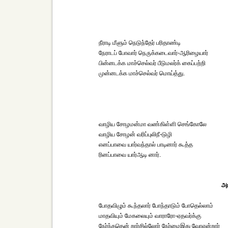
நீராடி மீளும் நெடுந்தேர் பரிதாண்டி
நேராடப் போவார் நெருக்கடைவார்-ஆரிழையார்
பின்னடக்க மாச்செல்வர் பீடுமலர்க் கைப்பற்றி
முன்னடக்க மாச்செல்வர் மொய்த்து.
வாழிய சோழமன்மா வண்கிள்ளி செங்கோலே
வாழிய சோழன் வரிப்புலிநீ-டுழி
எனப்பாவை யார்வந்தால் பாடினார் கூத்த
ரினப்பாவை யார்ஆடி னார்.
அர
போதவிழும் கூந்தலார் போந்தாடும் போதெல்லாம்
மாதவியும் மேகலையும் வாராரோ-ஏதவர்க்கு
நேர்ந்ததென் றார்சில்லோர் நேர்மைஇது வோஎன்றார்