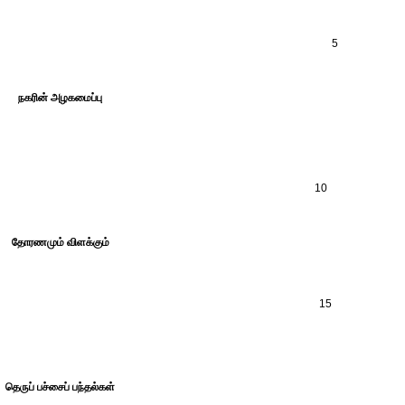
5
நகரின் அழகமைப்பு
10
தோரணமும் விளக்கும்
15
தெருப் பச்சைப் பந்தல்கள்