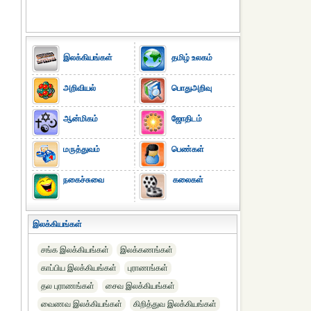
இலக்கியங்கள்
தமிழ் உலகம்
அறிவியல்
பொதுஅறிவு
ஆன்மிகம்
ஜோதிடம்
மருத்துவம்
பெண்கள்
நகைச்சுவை
கலைகள்
இலக்கியங்கள்
சங்க இலக்கியங்கள்
இலக்கணங்கள்
காப்பிய இலக்கியங்கள்
புராணங்கள்
தல புராணங்கள்
சைவ இலக்கியங்கள்
வைணவ இலக்கியங்கள்
கிறித்துவ இலக்கியங்கள்