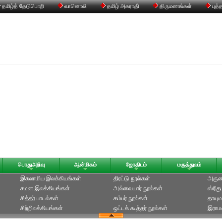
தமிழ்த் தேடுபொறி
வானொலி
தமிழ் அகராதி்
திருமணங்கள்
புத்
பொதுஅறிவு
ஆன்மிகம்
ஜோதிடம்
மருத்துவம்
இசுலாமிய இலக்கியங்கள்
திரட்டு நூல்கள்
அருணக
சமன இலக்கியங்கள்
அவ்வையார் நூல்கள்
ஸ்ரீக
சித்தர் பாடல்கள்
கம்பர் நூல்கள்
தாயும
சிற்றிலக்கியங்கள்
ஒட்டக் கூத்தர் நூல்கள்
இராமல