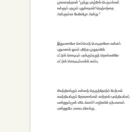
முரசறைந்தான் "முந்து புகழ்சேர்-பெருமக்கள்
உள்ளும் புறமும் புதுக்கநகர்! நெஞ்சத்தை
அள்ளும்கா வேரிவிழா அன்று."
இதுமணலோ செம்பொற் பொடிதானோ என்னப்
புதுமணல் ஓவம் புரிந்த-முதுநகரில்
பட்டுக் கொடியும் பறக்கும்நறுந் தொங்கலிலே
மட்டுக் கொடியும்மலர்க் காம்பு
சிலந்திஎங்கும் என்னத் தெருத்தோற்ம் மேற்பால்
கலந்தியங்கும் தோரணங்கள் காற்றால்-புலந்தியங்கப்
பண்ணும்முன் வீடெல்லாம்! பாழிரவில் நற்பகலைப்
பண்ணுமே பாவை விளக்கு.