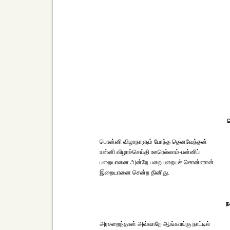
ப
பொன்னி விழாநாளும் போந்த தெனவேந்தன்
உன்னி விழாச்செய்தி ஊரெல்லாம்-பன்னிப்
பறையானை அன்றே பறையறையச் சொன்னான்
இறையானை சென்ற தினிது.
ந
அரசறைந்தான் அவ்வாறே ஆங்காங்கு நாட்டில்