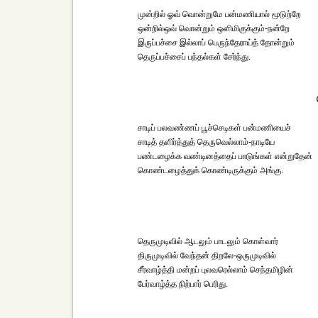
முன்றில் ஓவ் வொன்றுமே பன்மணியால் மூடுற்றே
ஒன்றில்ஒவ் வொன்றும் ஒளிமிகுக்கும்-நன்றே
இருப்பச்சை இல்லாப் பெருந்தேராய்த் தோன்றும்
தெருப்பச்சைப் பந்தல்கள் சேர்ந்து.
சாடிப் பலவண்ணப் பூச்செடிகள் பன்மணியைச்
சாடித் தளிர்த்துத் தெருவெல்லாம்-நாடியே
பண்டழைக்க வண்டினத்தைப் பாடுங்கள் என்றுதேன்
கொண்டழைத்துக் கொண்டிருக்கும் அங்கு.
தெருமுடிவில் ஆடலும் பாடலும் கொள்வார்
திருமுடிவில் வேந்தன் திறலே-ஒருமுடிவில்
சீர்வாழ்த்தி மன்றப் புலவரெல்லாம் செந்தமிழின்
பேர்வாழ்த்த நிற்பார் பெரிது.