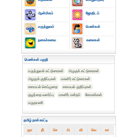
ஆன்மிகம்
ஜோதிடம்
மருத்துவம்
பெண்கள்
நகைச்சுவை
கலைகள்
பெண்கள் பகுதி
மருத்துவக் கட்டுரைகள்
அழகுக் கட்டுரைகள்
அழகுக் குறிப்புகள்
மகளிர் கட்டுரைகள்
சமையல் செய்முறை
சமையல் குறிப்புகள்
குழந்தை வளர்ப்பு
மகளிர் மன்றம்
கோலங்கள்
மருதாணி
தமிழ் நாள்காட்டி
ஞா
தி்
செ
அ
வி
வெ
கா