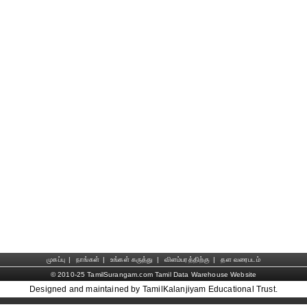
முகப்பு
|
நாங்கள்
|
உங்கள் கருத்து
|
விளம்பரத்திற்கு
|
தள வரைபடம்
© 2010-25 TamilSurangam.com Tamil Data Warehouse Website
Designed and maintained by TamilKalanjiyam Educational Trust.