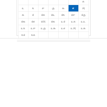
௧
௨
௩
௪
௫
௬
௭
௮
௯
௰
௰௧
௰௨
௰௩
௰௪
௰௫
௰௬
௰௭
௰௮
௰௯
௨௰
௨௧
௨௨
௨௩
௨௪
௨௫
௨௬
௨௭
௨௮
௨௯
௩௰
௩௧