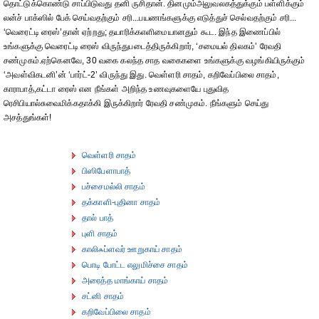
தொட்டுக்கொண்டு சாப்பிடுவது தனி ருசிதான். தினமும்அலுவலகத்துக்கும் பள்ளிக்கும்
லன்ச் பாக்ஸில் பேக் செய்வதற்கும் சரி...பயணங்களுக்கு எடுத்துச் செல்வதற்கும் சரி...
‘வெரைட்டி ரைஸ்’தான் ஏற்றது; தயாரிக்கஎளிமையானதும் கூட. இந்த இணைப்பில்
உங்களுக்கு வெரைட்டி ரைஸ் விருந்துபடைத்திருக்கிறார், ‘சமையல் திலகம்’ ரேவதி
சண்முகம்.ஏற்கெனவே, 30 வகை கலந்த சாத வகைகளை உங்களுக்கு வழங்கியிருக்கும்
‘அவள்விகடனி’ன் ‘பார்ட்-2’ விருந்து இது. வெள்ளரி சாதம், கறிவேப்பிலை சாதம்,
காராபாத்,கட்டா ரைஸ் என நீங்கள் அறிந்த உணவுகளையே புதுவித
ரெசிபியால்சுவைமிக்கதாக்கி இருக்கிறார் ரேவதி சண்முகம். நீங்களும் செய்து
அசத்துங்கள்!
வெள்ளரி சாதம்
பிஸிபேளாபாத்
பச்சைமல்லி சாதம்
தக்காளி-புதினா சாதம்
தால் பாத்
புளி சாதம்
காலிஃப்ளவர் ஊறுகாய் சாதம்
பொடி போட்ட எலுமிச்சை சாதம்
அரைத்த மாங்காய் சாதம்
சட்னி சாதம்
கறிவேப்பிலை சாதம்