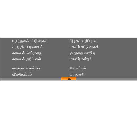
மருத்துவக் கட்டுரைகள்
அழகுக் குறிப்புகள்
அழகுக் கட்டுரைகள்
மகளிர் கட்டுரைகள்
சமையல் செய்முறை
குழந்தை வளர்ப்பு
சமையல் குறிப்புகள்
மகளிர் மன்றம்
சாதனை பெண்கள்
கோலங்கள்
வீடு-தோட்டம்
மருதாணி