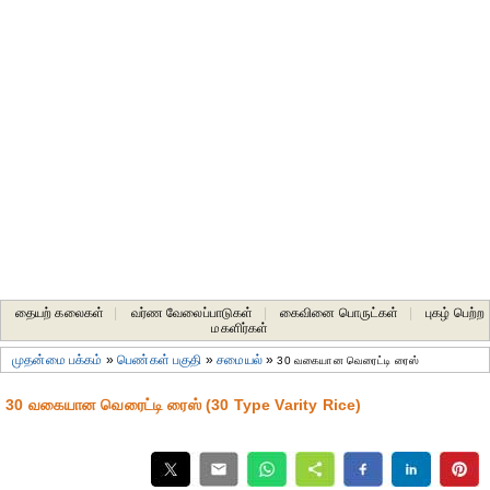
தையற் கலைகள்
|
வர்ண வேலைப்பாடுகள்
|
கைவினை பொருட்கள்
|
புகழ் பெற்ற
மகளிர்கள்
முதன்மை பக்கம்
»
பெண்கள் பகுதி
»
சமையல்
»
30 வகையான வெரைட்டி ரைஸ்
30 வகையான வெரைட்டி ரைஸ் (30 Type Varity Rice)