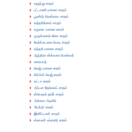
உளுந்து சாதம்
பட்டாணி மசாலா சாதம்
பூண்டு-வெங்காய சாதம்
கத்தரிக்காய் சாதம்
உருளை மசாலா ரைஸ்
முருங்கைக் கீரை சாதம்
வேர்க்கடலை பொடி சாதம்
கத்தரி மசாலா சாதம்
ஆந்திரா சர்க்கரை பொங்கல்
காராபாத்
வெஜ் மசாலா ரைஸ்
சிம்பிள் வெஜ் ரைஸ்
கட்டா ரைஸ்
அப்பள தேங்காய் சாதம்
ஸ்பெஷல் தயிர் சாதம்
அக்கார அடிசில்
‘பேக்டு’ ரைஸ்
இனிப்பு எள் சாதம்
ஸ்பைஸி ஃப்ரைடு ரைஸ்