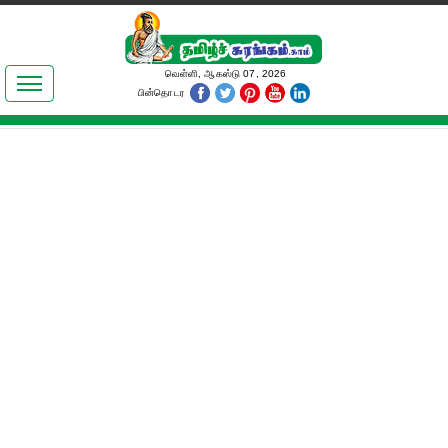
இலக்கியங்கள்
வெள்ளி, ஆகஸ்டு 07, 2026
பின்தொடர
தமிழ் உலகம்
அறிவியல்
பொதுஅறிவு
ஆன்மிகம்
ஜோதிடம்
மருத்துவம்
பெண்கள் பகுதி
நகைச்சுவை
கலையுலகம்