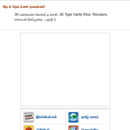
தேட‌ல் தொட‌ர்பான தகவ‌ல்க‌ள்:
30 வகையான வெரைட்டி ரைஸ், 30 Type Varity Rice, Recipies,
சமையல் செய்முறை , பகுதி 1
இலக்கியங்கள்
தமிழ் உலகம்
அறிவியல்
பொதுஅறிவு