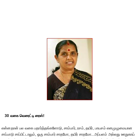
30 வகை வெரைட்டி ரைஸ்!
என்னதான் பல வகை பதார்த்தங்களோடு, சாம்பார், ரசம், தயிர், பாயசம் எனமுழுமையான
சாப்பாடு சாப்பிட்டாலும், ஒரு சாம்பார் சாதமோ, தயிர் சாதமோ...அப்பளம் அல்லது ஊறுகாய்