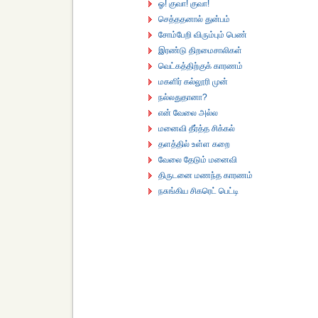
ஓ! குவா! குவா!
செத்ததனால் துன்பம்
சோம்பேறி விரும்பும் பெண்
இரண்டு திறமைசாலிகள்
வெட்கத்திற்குக் காரணம்
மகளிர் கல்லூரி முன்
நல்லதுதானா?
என் வேலை அல்ல
மனைவி தீர்த்த சிக்கல்
தளத்தில் உள்ள கறை
வேலை தேடும் மனைவி
திருடனை மணந்த காரணம்
நசுங்கிய சிகரெட் பெட்டி