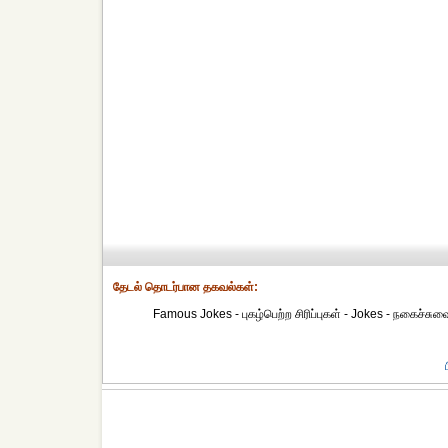
தேட‌ல் தொட‌ர்பான தகவ‌ல்க‌ள்:
Famous Jokes - புகழ்பெற்ற சிரிப்புகள் - Jokes - நகைச்சுவ