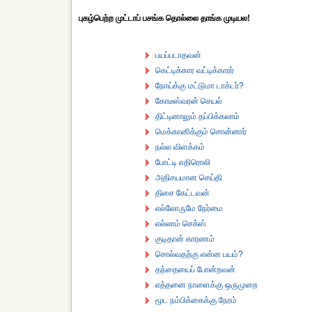
புகழ்பெற்ற முட்டாப் பசங்க தொல்லை தாங்க முடியல!
பயப்படாதவன்
கெட்டிக்கார வட்டிக்காரர்
நோய்க்கு மட்டுமா டாக்டர்?
கோடீஸ்வரன் செயல்
திட்டினாலும் தப்பிக்கலாம்
மெக்கானிக்கும் சொன்னார்
நல்ல விளக்கம்
போட்டி எதிரொலி
அதிசயமான செய்தி
திசை கேட்டவன்
எல்லோருமே நேர்மை
எல்லாம் செக்ஸ்
குடிதான் காரணம்
சொல்வதற்கு என்ன பயம்?
தந்தையைப் போன்றவன்
எத்தனை நாளைக்கு ஒருமுறை
மூட நம்பிக்கைக்கு நேரம்