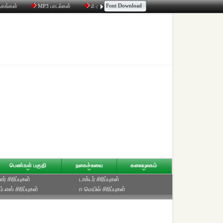
Font Download
தகங்கள்
MP3 பாடல்கள்
மின்னஞ்சல்
திரட்டி
உரையாடல்
பெண்கள் பகுதி
நகைச்சுவை
கலையுலகம்
ர் சிரிப்புகள்
டாக்டர் சிரிப்புகள்
்.எஸ் சிரிப்புகள்
ஈ மெயில் சிரிப்புகள்