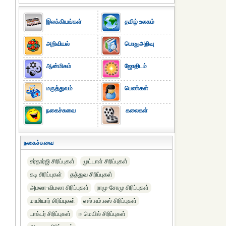
இலக்கியங்கள்
தமிழ் உலகம்
அறிவியல்
பொதுஅறிவு
ஆன்மிகம்
ஜோதிடம்
மருத்துவம்
பெண்கள்
நகைச்சுவை
கலைகள்
நகைச்சுவை
சர்தார்ஜி சிரிப்புகள்
முட்டாள் சிரிப்புகள்
கடி சிரிப்புகள்
தத்துவ சிரிப்புகள்
அமலா-விமலா சிரிப்புகள்
ராமு-சோமு சிரிப்புகள்
மாமியார் சிரிப்புகள்
எஸ்.எம்.எஸ் சிரிப்புகள்
டாக்டர் சிரிப்புகள்
ஈ மெயில் சிரிப்புகள்