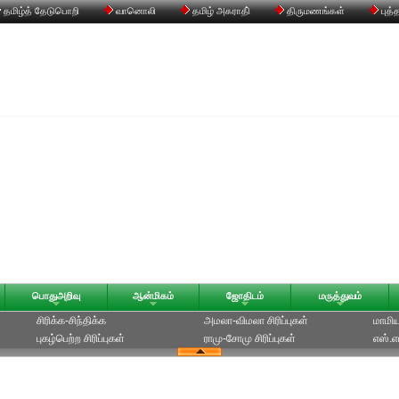
தமிழ்த் தேடுபொறி
வானொலி
தமிழ் அகராதி்
திருமணங்கள்
புத்
பொதுஅறிவு
ஆன்மிகம்
ஜோதிடம்
மருத்துவம்
சிரிக்க-சிந்திக்க
அமலா-விமலா சிரிப்புகள்
மாமியா
புகழ்பெற்ற சிரிப்புகள்
ராமு-சோமு சிரிப்புகள்
எஸ்.எம