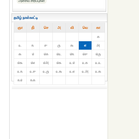
அசைவ சிரிப்புகள்
தமிழ் நாள்காட்டி
ஞா
தி்
செ
அ
வி
வெ
கா
௧
௨
௩
௪
௫
௬
௭
௮
௯
௰
௰௧
௰௨
௰௩
௰௪
௰௫
௰௬
௰௭
௰௮
௰௯
௨௰
௨௧
௨௨
௨௩
௨௪
௨௫
௨௬
௨௭
௨௮
௨௯
௩௰
௩௧