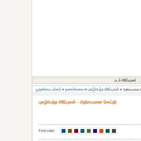
படச் சிரிப்புகள்
|
முதன்மை பக்கம்
»
நகைச்சுவை
»
புகழ்பெற்ற சிரிப்புகள்
»
அதிசயமான ச
புகழ்பெற்ற சிரிப்புகள் - அதிசயமான செய்தி
Font color: