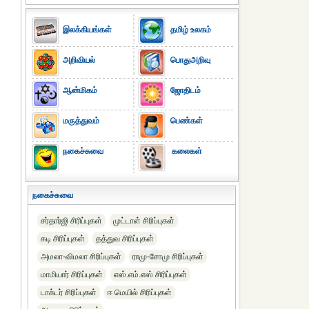
இலக்கியங்கள்
தமிழ் உலகம்
அறிவியல்
பொதுஅறிவு
ஆன்மிகம்
ஜோதிடம்
மருத்துவம்
பெண்கள்
நகைச்சுவை
கலைகள்
நகைச்சுவை
சர்தார்ஜி சிரிப்புகள்
முட்டாள் சிரிப்புகள்
கடி சிரிப்புகள்
தத்துவ சிரிப்புகள்
அமலா-விமலா சிரிப்புகள்
ராமு-சோமு சிரிப்புகள்
மாமியார் சிரிப்புகள்
எஸ்.எம்.எஸ் சிரிப்புகள்
டாக்டர் சிரிப்புகள்
ஈ மெயில் சிரிப்புகள்