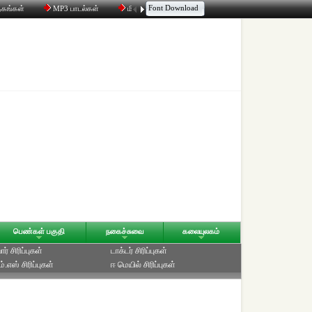
Font Download
தகங்கள்
MP3 பாடல்கள்
மின்னஞ்சல்
திரட்டி
உரையாடல்
பெண்கள் பகுதி
நகைச்சுவை
கலையுலகம்
ர் சிரிப்புகள்
டாக்டர் சிரிப்புகள்
்.எஸ் சிரிப்புகள்
ஈ மெயில் சிரிப்புகள்