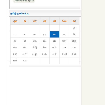
அசைவ சிரிப்புகள்
தமிழ் நாள்காட்டி
ஞா
தி்
செ
அ
வி
வெ
கா
௧
௨
௩
௪
௫
௬
௭
௮
௯
௰
௰௧
௰௨
௰௩
௰௪
௰௫
௰௬
௰௭
௰௮
௰௯
௨௰
௨௧
௨௨
௨௩
௨௪
௨௫
௨௬
௨௭
௨௮
௨௯
௩௰
௩௧