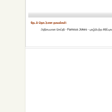
தேட‌ல் தொட‌ர்பான தகவ‌ல்க‌ள்:
அதிசயமான செய்தி - Famous Jokes - புகழ்பெற்ற சிரிப்புக