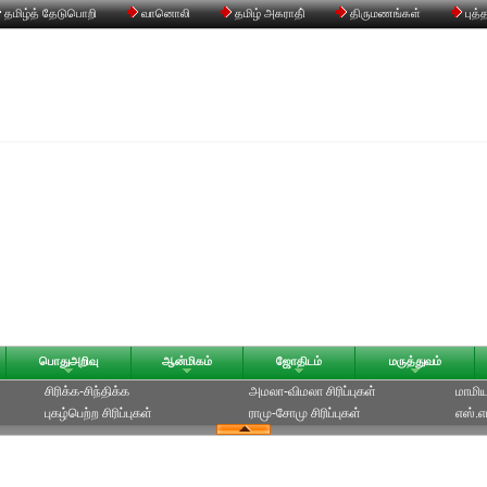
தமிழ்த் தேடுபொறி
வானொலி
தமிழ் அகராதி்
திருமணங்கள்
புத்
பொதுஅறிவு
ஆன்மிகம்
ஜோதிடம்
மருத்துவம்
சிரிக்க-சிந்திக்க
அமலா-விமலா சிரிப்புகள்
மாமியா
புகழ்பெற்ற சிரிப்புகள்
ராமு-சோமு சிரிப்புகள்
எஸ்.எம