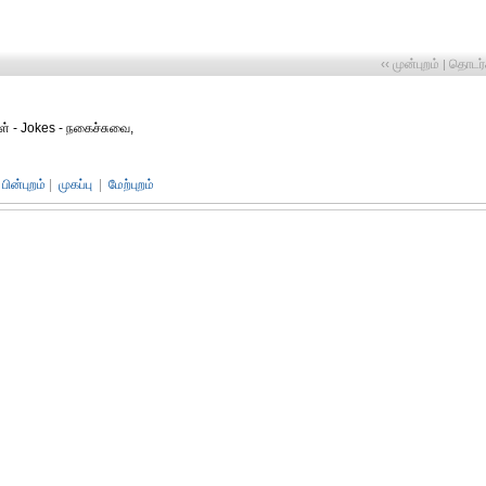
‹‹ முன்புறம்
தொடர்ச
|
ள் - Jokes - நகைச்சுவை,
பின்புறம்
|
முகப்பு
|
மேற்புறம்