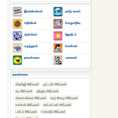
இலக்கியங்கள்
தமிழ் உலகம்
அறிவியல்
பொதுஅறிவு
ஆன்மிகம்
ஜோதிடம்
மருத்துவம்
பெண்கள்
நகைச்சுவை
கலைகள்
நகைச்சுவை
சர்தார்ஜி சிரிப்புகள்
முட்டாள் சிரிப்புகள்
கடி சிரிப்புகள்
தத்துவ சிரிப்புகள்
அமலா-விமலா சிரிப்புகள்
ராமு-சோமு சிரிப்புகள்
மாமியார் சிரிப்புகள்
எஸ்.எம்.எஸ் சிரிப்புகள்
டாக்டர் சிரிப்புகள்
ஈ மெயில் சிரிப்புகள்