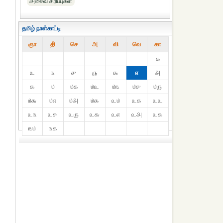
அசைவ சிரிப்புகள்
தமிழ் நாள்காட்டி
ஞா
தி்
செ
அ
வி
வெ
கா
௧
௨
௩
௪
௫
௬
௭
௮
௯
௰
௰௧
௰௨
௰௩
௰௪
௰௫
௰௬
௰௭
௰௮
௰௯
௨௰
௨௧
௨௨
௨௩
௨௪
௨௫
௨௬
௨௭
௨௮
௨௯
௩௰
௩௧