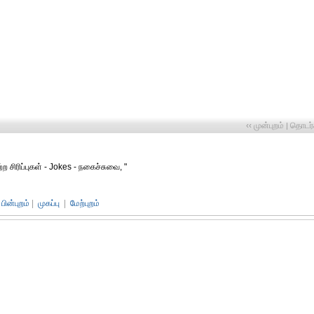
‹‹ முன்புறம்
தொடர்ச
|
சிரிப்புகள் - Jokes - நகைச்சுவை, "
பின்புறம்
|
முகப்பு
|
மேற்புறம்