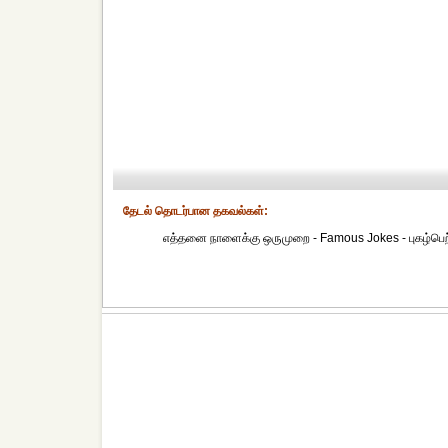
தேட‌ல் தொட‌ர்பான தகவ‌ல்க‌ள்:
எத்தனை நாளைக்கு ஒருமுறை - Famous Jokes - புகழ்பெற்ற 