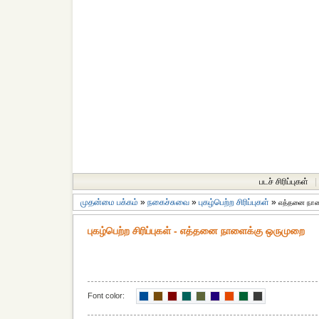
படச் சிரிப்புகள்
|
முதன்மை பக்கம்
»
நகைச்சுவை
»
புகழ்பெற்ற சிரிப்புகள்
»
எத்தனை நாள
புகழ்பெற்ற சிரிப்புகள் - எத்தனை நாளைக்கு ஒருமுறை
Font color: