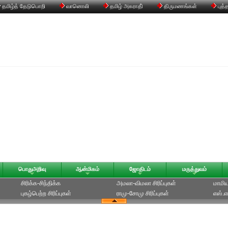
தமிழ்த் தேடுபொறி
வானொலி
தமிழ் அகராதி்
திருமணங்கள்
புத்
பொதுஅறிவு
ஆன்மிகம்
ஜோதிடம்
மருத்துவம்
சிரிக்க-சிந்திக்க
அமலா-விமலா சிரிப்புகள்
மாமியா
புகழ்பெற்ற சிரிப்புகள்
ராமு-சோமு சிரிப்புகள்
எஸ்.எம