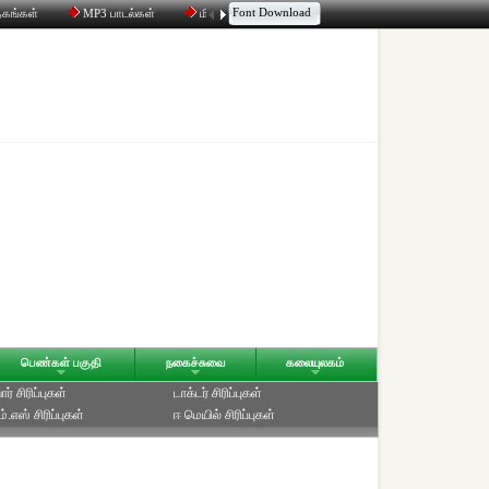
Font Download
தகங்கள்
MP3 பாடல்கள்
மின்னஞ்சல்
திரட்டி
உரையாடல்
பெண்கள் பகுதி
நகைச்சுவை
கலையுலகம்
ர் சிரிப்புகள்
டாக்டர் சிரிப்புகள்
்.எஸ் சிரிப்புகள்
ஈ மெயில் சிரிப்புகள்