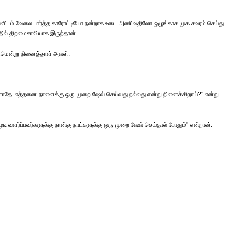
வளிடம் வேலை பார்த்த காரோட்டியோ நன்றாக உடை அணிவதிலோ ஒழுங்காக முக சவரம் செய்து
ல் திறமைசாலியாக இருந்தான்.
டுமென்று நினைத்தாள் அவள்.
ள்ளாதே. எத்தனை நாளைக்கு ஒரு முறை ஷேவ் செய்வது நல்லது என்று நினைக்கிறாய்?" என்று
டி வளர்ப்பவர்களுக்கு நான்கு நாட்களுக்கு ஒரு முறை ஷேவ் செய்தால் போதும்" என்றான்.