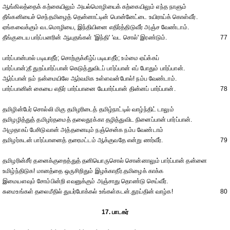
ஆங்கிலத்தைக் கற்கையிலும் அயல்மொழியைக் கற்கையிலும் எந்த நாளும்
தீங்கனியைச் செந்தமிழைத் தென்னாட்டின் பொன்னேட்டை உயிராய்க் கொள்வீர்.
ஏங்கவைக்கும் வடமொழியை, இந்தியினை எதிர்த்திடுவீர் அஞ்ச வேண்டாம்.
தீங்குடைய பார்ப்பனரின் ஆயுதங்கள் 'இந்தி' 'வட சொல்' இரண்டும்.
77
பார்ப்பான்பால் படியாதீர்; சொற்குக்கீழ்ப் படியாதீர்; உம்மை ஏய்க்கப்
பார்ப்பான்;தீ துறப்பார்ப்பான் கெடுத்துவிடப் பார்ப்பான் எப் போதும் பார்ப்பான்.
ஆர்ப்பான் நம் நன்மையிலே ஆர்வமிக உள்ளவன்போல்! நம்ப வேண்டாம்.
பார்ப்பானின் கையை எதிர் பார்ப்பானை யேபார்ப்பான் தின்னப் பார்ப்பான்.
78
தமிழின்பேர் சொல்லி மிகு தமிழரிடைத் தமிழ்நாட்டில் வாழ்ந்திட் டாலும்
தமிழழித்துத் தமிழர்தமைத் தலைதூக்கா தழித்துவிட நினைப்பான் பார்ப்பான்.
அமுதாகப் பேசிடுவான் அத்தனையும் நஞ்சென்க நம்ப வேண்டாம்
தமிழர்கடன் பார்ப்பானைத் தரைமட்டம் ஆக்குவதே என்று ணர்வீர்.
79
தமிழரின்சீர் தனைக்குறைத்துத் தனியொருசொல் சொன்னாலும் பார்ப்பான் தன்னை
உமிழ்ந்திடுக! மானத்தை ஒருசிறிதும் இழக்காதீர்.தமிழைக் காக்க
இமையளவும் சோம்பின்றி எவனுக்கும் அஞ்சாது தொண்டு செய்வீர்.
சுமைஉங்கள் தலைமீதில் துயர்போக்கல் உங்கள்கடன்.தூய்தின் வாழ்க!
80
17. பாடகர்