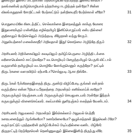
இலங்கும் இசைப் பாட்டுக்கள் பிறமொழியில் ஏற்படுத்த இசைய லாமோ?
நலங்கண்டீர் தமிழ்மொழியால் நற்றமிழை ஈடழித்தல் நன்றோ? சின்ன
விலங்கதுதான் சோறிட்டான் மேற்காட்டும் நன்றியைநீர் மேற்கொள் ளீரோ?
31
பொதுமையிலே கிடைத்திட்ட செல்வாக்கை இனநலத்துக் காக்கு வோரை
இதுவரைக்கும் மன்னித்த எழில்தமிழர் இனிப்பொறுப்பார் என்ப தில்லை!
குதிகாலும் மேற்செல்லும் அடுத்தபடி கீழேதான் வந்து சேரும்.
அதுவியற்கை! மலைக்காதீர்! அறிவுநாள் இது! கொடுமை அழிந்தே தீரும்
32
அரசியலார் அறிக்கையிலும் சுவடியிலும் தமிழ்ப்பெருமை அழித்தி டக்கை
வரிசையெல்லாம் காட்டுவதோ? வடமொழியும் பிழைத்தமிழும் பெருகி விட்டால்
வருநாளில் தமிழழியும் வடமொழிமே லோங்குமெனும் கருத்தோ? நாட்டில்
திருடர்களை வளரவிடும் ஏற்பாடோ?செல்லுபடி ஆகா திங்கே.
33
திருடர்கள் f¡க்கிரதைஇதைத் திருடருண்டு விழிப்போடி ருங்கள் என்றால்
வருந்தீமை என்ன?நியா யSதலத்தை அறமன்றம் எனில்வாய்க் காதோ?
அருவருக்கும் நெஞ்சுடையார் அருவருக்கும் செயலுடையார் அன்றோ இந்தக்
கருவறுக்கும் வினைசெய்வார். கலப்பாலில் துளிநஞ்சும் கலத்தல் வேண்டாம்.
34
அரசியலார் அலுவலகம் அறமன்றம் இங்கெல்லாம் அலுவல் பெற்றீர்
உரையனைத்தும் ஆங்கிலமோ? உணர்விலையோ? ஒழுக்கந்தான் இதுவென் பீரோ?
வரும்நாட்டுப் புறத்தவரின் தமிழ்ப்பேச்சும் பிடிப்பதில்லை வண்ட மிழ்சேர்
திருநாட்டிற் பிறந்தோமென் றெண்ணுவதும் இல்லைஇனித் திருந்து வீரே.
35