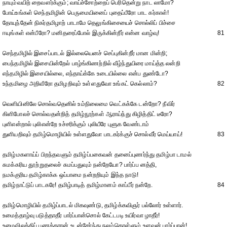
நாயும்வயிற் றைவளர்க்கும்; வாய்ச்சோற்றைப் பெரிதென்று நாட லாமோ?
போய்உங்கள் செந்தமிழின் பெருமையினைப் புதைப்பீரோ பாட கர்காள்!
தோயுந்தேன் நிகர்தமிழாற் பாடாமே தெலுங்கிசையைச் சொல்லிப் பிச்சை
ஈயுங்கள் என்பீரோ? மனிதரைப்போல் இருக்கின்றீர் என்ன வாழ்வு!
81
செந்தமிழில் இசைப்பாடல் இல்லையெனச் செப்புகின்றீர் மான மின்றி;
பைந்தமிழில் இசையின்றேல் பாழ்ங்கிணற்றில் வீழ்ந்துயிரை மாய்த்த லன்றி
எந்தமிழில் இசையில்லை, எந்தாய்க்கே உடையில்லை என்ப துண்டோ?
உந்தமிழை அறிவீரோ தமிழறிவும் உள்ளதுவோ உங்கட் கெல்லாம்?
82
வெளியினிலே சொல்வதெனில் உம்நிலைமை வெட்கக்கே டன்றோ? நீவிர்
கிளிபோலச் சொல்வதன்றித் தமிழ்நூற்கள் ஆராய்ந்து கிழித்திட் டீரோ?
புளிஎன்றால் புலிஎன்றே உச்சரிக்கும் புலியீரே புளுக வேண்டாம்
துளியறிவும் தமிழ்மொழியில் உள்ளதுவோ பாடகர்க்குச் சொல்வீர் மெய்யாய்!
83
தமிழ்மகளாய்ப் பிறந்தவளும் தமிழ்ப்பகைவன் தனைப்புணர்ந்து தமிழ்பா டாமல்
சுமக்கரிய தூற்றுதலைச் சுமப்பதுவும் நன்றேயோ? பார்ப்ப னத்தி,
நமக்குரிய தமிழ்காக்க ஒப்பாமை நன்றறியும் இந்த நாடு!
தமிழ்நாட்டுப் பாடகரே! தமிழ்பாடித் தமிழ்மானம் காப்பீர் நன்றே.
84
தமிழ்மொழியில் தமிழ்ப்பாடல் மிகவுண்டு, தமிழ்க்கவிஞர் பல்லோர் உள்ளார்.
உமைத்தாழ்வு படுத்தாதீர் பார்ப்பான்சொல் கேட்டபடி உயிர்வா ழாதீர்!
உமைவிலக்கிப் பணக்காரன் உடன்சேர்ந்து நலம்கொள்ளும் உளவன் பார்ப்பான்!