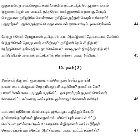
முதுமைபெறு சமயமெனும் களர்நிலத்தில் நட்டதமிழ்ப் பெருநூல் எல்லாம்
இதுவரைக்கும் என்னபயன் தந்ததென எண்ணுகையில் நான்கு கோடிப்
பொதுவான தமிழரிலே பொன்னான தமிழ்வெறுத்தார் பெரும்பா லோராம்!
புதுநூற்கள் புதுக்கருத்தால் பொதுவகையால் தரவேண்டும் புலவ ரெல்லாம்.
44
சோற்றுக்கென் றொறுபுலவர் தமிழ்எதிர்ப்பார் அடிவீழ்வார்! தொகையாம் செல்வப்
பேற்றுக்கென் றொருபுலவர் சாSதிரமும் தமிழ்என்றே பேசி நிற்பார்!
நேற்றுச்சென் றார்நெறியே நாம்செல்வோம் எனஒருவர் நிகழ்த்தா நிற்பார்!
காற்றிற்போம் பதராகக் காட்சியளிக் கின்றார்கள் புலவர் சில்லோர்!
45
10. புலவர் ( 2 )
சீவல்லபர் திருவள் ளுவரானார் என்றொருவர் செப்ப லுற்றார்!
நாவன்மை என்பதுவும் செந்தமிழை நலிப்பதற்கோ? நாணி லாரோ?
பாவளிக்கும் சுவைமுழுதும் பருகிவிட்ட தாயுரைக்கும் ஒருவர் சொல்வார்,
கோவையிட்ட கம்பனது செய்யுலிலே முக்காலும் கோணல் என்றே!
46
கம்பனார் பதினோரா யிரம்பாட்டில் முக்காலும் கழித்துப் போட்டு
நம்பினால் நம்புங்கள் இவைதாம்கம் பன்செய்யுள் எனஅச் சிட்டு
வெம்புமா றளிக்கையிலும் மேவாத செயல்இதனைச் செய்ய இந்தக்
கொம்பன்யார் எனக்கேட்க ஆளில்லையா புலவர் கூட்டந் தன்னில்?
47