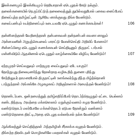
இலக்கணமும் இலக்கியமும் தெரியாதான் ஏடெழுதல் கேடு நல்கும்.
தலைக்கணையில் நெருப்பிட்டுத் தலைவைத்துத் துயில்வதுபோல் பகைவ னைப்போய்
நிலைப்புற்ற தமிழ்ஏட்டின் ஆசிரிய னாக்குவது நீங்க வேண்டும்.
கலைப்பண்பும் உயர்நினைப்பும் உடையவரே ஏடெழுதும் கணக்காயர்கள்!
106
தன்னினத்தான் வேறினத்தான் தன்பகைவன் தன்நண்பன் எவனா னாலும்
அன்னவனின் அறுஞ்செயலைப் பாராட்டு வோன்செய்தி அறிவிப் போனாம்!
சின்னப்பிழை ஏடெழுதும் கணக்காயன் செய்திடினும் திருநாட் டார்பால்
மன்னிவிடும்.ஆதலினால் ஏடெழுதும் வாழ்க்கையிலே விழிப்பு வேண்டும்!
107
ஏற்றமுறச் செய்வதுவும் மாற்றமுற வைப்பதுவும் ஏடே யாகும்!
தோற்றுபுது நிலையுணர்ந்து தோன்றாத வழிகூறித் துணை புரிந்து
சேற்றிலுயர் தாமரைபோல் திருநாட்டின் உளங்கவர்ந்து தீந்த மிழ்த்தொண்
டாற்றுந்தாள் அங்கங்கே அழகழகாய் அறிஞர்களால் அமைத்தல் வேண்டும்!
108
தொண்டர்படை ஒன்றமைத்துத் தமிழ்எதிர்ப்போர் தொடர்ந்தெழுதும் ஏட்டை யெல்லாம்
கண்டறிந்தபடி அவற்றை மக்களெலாம் மறுக்கும்வணம் கழற வேண்டும்.
வண்டுதொடர் மலர்போலே மக்கள்தொடர் ஏடுபல தோன்றும் வண்ணம்
மண்டுதொகை திரட்டி,அதை ஏடெழுத வல்லார்பால் நல்க வேண்டும்!
109
ஆங்கிலத்துச் செய்தித்தாள் அந்தமிழின் சீர்காக்க எழுதல் வேண்டும்.
தீங்கற்ற திரவிடநன் மொழிகளிலே பலதாள்கள் எழுதல் வேண்டும்.