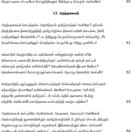
நெருப்படியை எப்படியோ பொறுத்திடினும் நேர்ந்தபடி பொருள் கண்டீரோ!
60
13. அறத்தலைவர்
அறத்தலைவர் செயத்தக்க அறமிந்நாள் தமிழ்காத்தல் அன்றோ? தங்கள்
நிறத்தியலை நிலைநிறுத்தித் தமிழ்அழிக்க நினைப்பாரின் செயலை, நீவிர்
மறத்தலினும் கேடுண்டோ? மடத்திலுறு பெரும்பொருளைச் செந்தமிழ், சீர்
பெறச்செலவு செய்தலினும் பெறத்தக்க பெரும்பேறு பிறிது முண்டோ!
61
கல்லாரின் நெஞ்சத்தே கடவுள்நிலான் என்னுமொழி கண்டு ளீரே
நில்லாத கடவுளைநீர் நிலைத்திருக்கும் படிச்செய்யத் தமிழர் நாட்டில்
எல்லாரும் தமிழ்கற்க என்செய்தீர்? செயநினைத்தால் இயலா தேயோ?
தொல்லையெலாம் போமாறு தூய்மையெலாம் ஆமாறு தொண்டு செய்வீர்!
62
செந்தமிழிற் புதுப்புதுநூல் விளைப்பதற்குச் செல்வத்தைச் செலவு செய்தால்
நந்தமிழ்நா டுயராதோ! நலிவெல்லாம் தீராவோ! பொருளை அள்ளித்
தந்தாரே முன்னாளில் தமிழ்நாட்டார் உம்மிடத்தில்.தலைமை யேற்று
வந்தீரே அரசியல்சீர் வாய்ந்தாரை வசப்படுத்தி வாழ்வ தற்கோ?
63
அறநிலையக் காப்புக்கே அரசினர்கள் அயலாரை அமைப்பர்! அன்னோர்
பிறமொழிக்குத் துணைநின்றும் தமிழ்மொழியின் பீடழிக்கும் செயல் புரிந்தும்,
சிறுமையுறு வடமொழிக்குக் கழகங்கள் இங்கமைத்தும் தீமை செய்வார்!
உறுதியுடன் தமிழரெலாம் ஒன்றுபட்டால் எவ்வெதிர்ப்பும் ஒழிந்து போகும்!
64