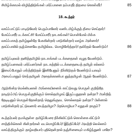
சிமிழ்க்காமல் விழித்திடுங்கள் பார்ப்பானை நம்பாதீர் திறமை கொள்வீர்!
85
18. கூத்தர்
வாய்ப்பாட்டுப் பாடிடுவோர் பெரும்பாலோர் வண்டமிழ்க்குத் தீமை செய்தார்!
போய்ப்பாரீர் படக்காட்சி! போய்ப்பாரீர் நாடகங்கள்! பொன்போல் மிக்க
வாய்ப்பாகத் தமிழ்ஒன்றே பேசுகின்றார் பாடுகின்றார் வாழ்க அன்னார்!
தாய்ப்பாலில் நஞ்செனவே தமிழில்வட மொழிசேர்த்தார்! தவிர்தல் வேண்டும்!
86
தமிழ்ப்புலவர் தனித்தமிழில் நாடகங்கள் படக்கதைகள் எழுத வேண்டும்.
தமிழ்ப்பகைவர் பார்ப்பனர்கள் நாடகத்தில் படக்கதையைத் தமிழர் எல்லாம்
இமைப்போதும் பார்த்திடுதல் இனியேனும் நீக்கிடுதல் வேண்டும்.யாவும்
அமைப்பானும் செந்தமிழன் அதைக்காண்பா னுந்தமிழன் ஆதல் வேண்டும்.
87
ஆடுகின்ற மெல்லியலாள் அங்கையினைக் காட்டுவது பொருள் குறித்தே
நாடிடும்அப் பொருள்குறிக்கும் சொல்தமிழாய் இருப்பதுதான் நன்றா? அன்றித்
தேடிடினும் பொருள்தோன்றாத் தெலுங்குவட சொல்லாதல் நன்றா? பின்னால்
பாடுகின்றார் நட்டுவனார் பைந்தமிழா? பிறமொழியா? எதுநன் றாகும்?
88
கூத்தர்பலர் தமக்குள்ள தமிழ்ப்பேரை நீக்கிவிட்டுக் கொள்கை விட்டுச்
சாத்திக்கொள் கின்றார்கள் வடமொழிப்பேர்! இந்திப்பேர்! அவற்றி லெல்லாம்
வாய்த்திருக்கும் தாழ்வறியார் புதிதென்றால் நஞ்சினையும் மகிழ்ந்துண் பாரோ?