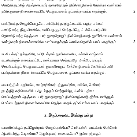
தொடுத்துமகிழ் நெஞ்சுடையார் துறைதோறும் நின்னெழிலைத் தோன்றா வண்ணம்
தடுத்துவரல் நினைக்கையிலே நெஞ்சுபதைக் கும்சாற்ற வாய்ப தைக்கும்.
2
பண்டுவந்த செழும்பொருளே, பார்அடர்ந்த இருட்கடலில் படிந்த மக்கள்
கண்டுவந்த திருவிளக்கே, களிப்பருளும் செந்தமிழே, அன்பே, வாழ்வில்
தொண்டுவந்த நெஞ்சுடையார் துறைதோறும் நின்னெழிலைத் துளிர்க்கா வண்ணம்
உண்டுவரல் நினைக்கையிலே உளம்பதைக்கும் சொல்வதெனில் வாய்ப தைக்கும்.
3
உடலியக்கும் நல்லுயிரே, உயிரியக்கும் நுண்கலையே, மக்கள் வாழ்வாம்
கடலியக்கும் சுவைப்பாட்டே, கண்ணான செந்தமிழே, அன்பே, நாட்டில்
கெடலியக்கும் நெஞ்சுடையார் துறைதோறும் நின்னெழிலைக் கெடுக்கப் பாடு
படல்தன்னை நினைக்கையிலே நெஞ்சுபதைக் கும்பகர வாய்ப தைக்கும்.
4
வையத்தின் பழநிலவே, வாழ்வுக்கோர் புத்துணர்வே, மயிலே, மேலோர்
ஐயத்திற் கறிவொளியே, ஆடல்தரும் செந்தமிழே, அன்பே, தீமை
செய்யத்தான் நெஞ்சுடையார் துறைதோறும் நின்னெழிலைத் தீர்க்க எண்ணும்
மெய்யைத்தான் நினைக்கையிலே நெஞ்சுபதைக் கும்விளக்க வாய்ப தைக்கும்.
5
2. இருப்பதைவிட இறப்பது நன்று
வாணிகர்க்கும் தமிழென்றால் வெறுப்புண்டோ? அரசியல்சீர் வாய்க்கப் பெற்றோர்
ஆணிகர்த்த பேடிகளோ? அரும்புலவர் ஊமைகளோ? இல்ல றத்தைப்