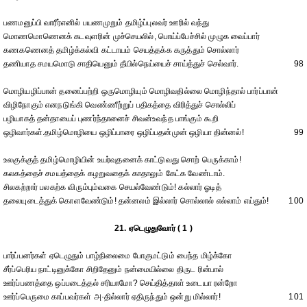
பணமனுப்பி வாரீர்எனில் பயணமுறும் தமிழ்ப்புலவர் ஊரில் வந்து
மொணமொணெனக் கடவுளரின் முச்செயலில், பொய்ப்பேச்சில் முழுக வைப்பார்
கணகணெனத் தமிழ்க்கல்வி கட்டாயம் செயத்தக்க கருத்தும் சொல்லார்
தணியாத சமயமொடு சாதியெனும் தீயில்நெய்யைச் சாய்த்துச் செல்வார்.
98
மொழியழிப்பான் தனைப்பற்றி ஒருமொழியும் மொழிவதில்லை மொழிந்தால் பார்ப்பான்
விழிநோகும் எனநடுங்கி வெண்ணீற்றுப் பதிகத்தை விரித்துச் சொல்லிப்
பழியாகத் தன்தாயைப் புணர்ந்தானைச் சிவன்உவந்த பாங்கும் கூறி
ஒழிவார்கள்.தமிழ்மொழியை ஒழிப்பாரை ஒழிப்பதன்முன் ஒழியா தின்னல்!
99
உலகுக்குத் தமிழ்மொழியின் உயர்வுதனைக் காட்டுவது சொற் பெருக்காம்!
கலகத்தைச் சமயத்தைக் கழறுவதைக் காதாலும் கேட்க வேண்டாம்.
சிலகற்றார் பலகற்க விரும்பும்வகை செயல்வேண்டும்! கல்லார் ஓடித்
தலையுடைத்துக் கொளவேண்டும்! தன்னலம் இல்லார் சொல்லால் எல்லாம் எய்தும்!
100
21. ஏடெழுதுவோர் ( 1 )
பார்ப்பனர்கள் ஏடெழுதும் பாழ்நிலைமை போகுமட்டும் பைந்த மிழ்க்கோ
சீர்ப்பெரிய நாட்டினுக்கோ சிறிதேனும் நன்மையில்லை திருட ரின்பால்
ஊர்ப்பணத்தை ஒப்படைத்தல் சரியாமோ? செய்தித்தாள் உடையா ரன்றோ
ஊர்ப்பெருமை காப்பவர்கள் அ·தில்லார் ஏதிருந்தும் ஒன்று மில்லார்!
101