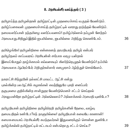
8. அரசியல்சீர் வாய்ந்தார் ( 3 )
தமிழாய்ந்த தமிழன்தான் தமிழ்நாட்டின் முதலமைச்சாய் வருதல் வேண்டும்.
தமிழ்ப்பகைவன் முதலமைச்சாய்த் தமிழ்நாட்டில் வாராது தடுத்தல் வேண்டும்.
நமைவளர்ப்பான் நந்தமிழை வளர்ப்பவனாம்! தமிழ்அல்லால் நம்முன் னேற்றம்
அமையாது.சிறிதும்இதில் ஐயமில்லை, ஐயமில்லை அறிந்து கொண்டோம்.
36
தமிழெங்கே! தமிழன்நிலை என்னஎனத் தாமறியாத் தமிழர் என்பார்
தமிழர்நலம் காப்பவராய் அரசியலின் சார்பாக வரமு யன்றால்
இமைப்போதும் தாழ்க்காமல் எவ்வகையும் கிளர்ந்தெழுதல் வேண்டும்! நம்மில்
அமைவாக ஆயிரம்பேர் அறிஞர்உள்ளார் எனமுரசம் ஆர்த்துச் சொல்வோம்.
37
நகராட்சி சிற்றூரின் நல்லாட்சி மாவட்ட ஆட்சி என்று
புகல்கின்ற பலஆட்சிக் கழகங்கள் எவற்றினுமே புகநி னைப்பார்
தகுபுலமை குறிக்கின்ற சான்றுதர வேண்டுமெனச் சட்டம் செய்தால்
அகலுமன்றோ தமிழ்நாட்டின் அல்லலெலாம்? அல்லாக்கால் அமைதி யுண்டோ?
38
தமிழறியான் தமிழர்நிலை தமிழர்நெறி தமிழர்களின் தேவை, வாழ்வு
தமையறிதல் உண்டோ?எந் நாளுமில்லை! தமிழறியான் சுவையே காணான்!
சுமைசுமையாய் அரசியல்சீர் சுமந்தவர்கள் இதுவரைக்கும் சொன்ன துண்டோ
தமிழ்க்கல்வி தமிழ்நாட்டில் கட்டாயம் என்பதொரு சட்டம் செய்ய?
39