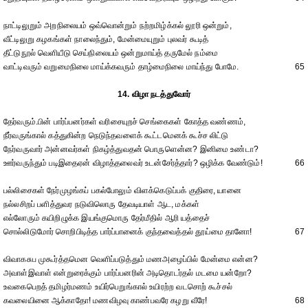
நாட்டிலுறும் அறநிலையம் ஒவ்வொன்றும் நற்றமிழ்க்கல் லூரி ஒன்றும்,
வீட்டிலுறு கழகங்கள் நாலைந்தும், மேன்மையுறும் புலவர் கூடித்
தீட்டுநூல் வெளியீடு செய்நிலையம் ஒன்றுமாய்த் தருமேல் நம்மை
வாட்டிவரும் வறுமைநிலை மாய்க்கவரும் தாழ்மைநிலை மாய்ந்து போமே.
65
14. விழா நடத்துவோர்
தேர்வரும்.பின் பார்ப்பனர்கள் வரிசையுறச் செங்கைகள் கோத்த வண்ணம்,
நீர்வருங்கால் கத்துகின்ற நெடுந்தவளைக் கூட்டமெனக் கூச்ச லிட்டு
நேர்வருவார் அன்னவர்கள் நிகழ்த்துவதன் பொருளென்ன? இனிமை உண்டா?
ஊர்வருந்தும் படிஇதைஏன் விழாத்தலைவர் உடன்சேர்த்தார்? ஒழிக்க வேண்டும்!
66
பல்லிசைகள் நேர்முழங்கப் பகல்போலும் விளக்கெடுப்பக் குதிரை, யானை
நல்லசிறப் பளித்துவர நடுவிலொரு தேவடியாள் ஆட, மக்கள்
எல்லோரும் கயிறிழுக்க இயங்குமொரு தேர்மீதில் ஆரி யத்தைச்
சொல்லிடுமோர் சொறிபிடித்த பார்ப்பானைக் குந்தவைத்தல் தூய்மை தானோ!
67
விவாகசுப முகூர்த்தமென வெளிப்படுத்தும் மணஅழைப்பில் மேன்மை என்ன?
அவாள்இவாள் என்றுரைக்கும் பார்ப்பனரின் அடிதொடர்தல் மடமை யன்றோ?
உவகைபெறத் தமிழர்மணம் உயிர்பெறுங்கால் உயிரற்ற வடசொற் கூச்சல்
கவலையினை ஆக்காதோ! மணவிழவு காண்பவரே கழறு வீரே!
68