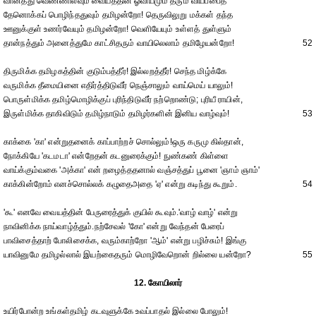
வானத்து வெண்ணிலவும் வையத்தின் ஓவியமும் தரும் வியப்பைத்
தேனொக்கப் பொழிந்ததுவும் தமிழன்றோ! தெருவிலுறு மக்கள் தந்த
ஊனுக்குள் உணர்வேயும் தமிழன்றோ! வெளியேயும் உள்ளத் துள்ளும்
தான்நத்தும் அனைத்துமே காட்சிதரும் வாயிலெலாம் தமிழேயன்றோ!
52
திருமிக்க தமிழகத்தின் குடும்பத்தீர்! இல்லறத்தீர்! செந்த மிழ்க்கே
வருமிக்க தீமையினை எதிர்த்திடுவீர் நெஞ்சாலும் வாய்மெய் யாலும்!
பொருள்மிக்க தமிழ்மொழிக்குப் புரிந்திடுவீர் நற்றொண்டு; புரியீ ராயின்,
இருள்மிக்க தாகிவிடும் தமிழ்நாடும் தமிழர்களின் இனிய வாழ்வும்!
53
காக்கை 'கா' என்றுதனைக் காப்பாற்றச் சொல்லும்!ஒரு கருமு கில்தான்,
நோக்கியே 'கடமடா' என்றேதன் கடனுரைக்கும்! நுண்கண் கிள்ளை
வாய்க்கும்வகை 'அக்கா' என் றழைத்ததனால் வஞ்சத்துப் பூனை 'ஞாம் ஞாம்'
காக்கின்றோம் எனச்சொல்லக் கழுதைஅதை 'ஏ' என்று கடிந்து கூறும்.
54
'கூ' எனவே வையத்தின் பேருரைத்துக் குயில் கூவும்.'வாழ் வாழ்' என்று
நாவினிக்க நாய்வாழ்த்தும்.நற்சேவல் 'கோ' என்று வேந்தன் பேரைப்
பாவிசைத்தாற் போலிசைக்க, வரும்காற்றோ 'ஆம்' என்று பழிச்சும்! இங்கு
யாவினுமே தமிழல்லால் இயற்கைதரும் மொழிவேறொன் றில்லை யன்றோ?
55
12. கோயிலார்
உயிர்போன்ற உங்கள்தமிழ் கடவுளுக்கே உவப்பாதல் இல்லை போலும்!