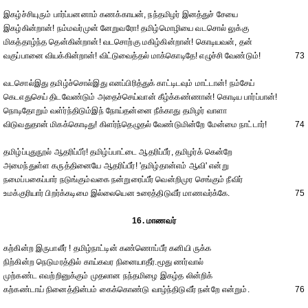
இகழ்ச்சியுரும் பார்ப்பனனாம் கணக்காயன், நந்தமிழர் இனத்துச் சேயை
இகழ்கின்றான்! நம்மவர்முன் னேறுவரோ! தமிழ்மொழியை வடசொல் லுக்கு
மிகத்தாழ்ந்த தென்கின்றான்! வடசொற்கு மகிழ்கின்றான்! கொடியவன், தன்
வகுப்பானை வியக்கின்றான்! விட்டுவைத்தல் மாக்கொடிதே! எழுச்சி வேண்டும்!
73
வடசொல்இது தமிழ்ச்சொல்இது எனப்பிரித்துக் காட்டிடவும் மாட்டான்! நம்சேய்
கெடஎதுசெய் திடவேண்டும் அதைச்செய்வான் கீழ்க்கண்ணான்! கொடிய பார்ப்பான்!
நொடிதோறும் வள்ர்ந்திடும்இந் நோய்தன்னை நீக்காது தமிழர் வாளா
விடுவதுதான் மிகக்கொடிது! கிளர்ந்தெழுதல் வேண்டுமின்றே மேன்மை நாட்டார்!
74
தமிழ்ப்புதுநூல் ஆதரிப்பீர்! தமிழ்ப்பாட்டை ஆதரிப்பீர், தமிழர்க் கென்றே
அமைந்துள்ள கருத்தினையே ஆதரிப்பீர்! 'தமிழ்தான்எம் ஆவி' என்று
நமைப்பகைப்பார் நடுங்கும்வகை நன்றுரைப்பீர் வென்றிமுர செங்கும் நீவிர்
உமக்குரியார் பிறர்க்கடிமை இல்லையென உரைத்திடுவீர் மாணவர்க்கே.
75
16. மாணவர்
கற்கின்ற இருபாலீர் ! தமிழ்நாட்டின் கண்ணொப்பீர் கனியி ருக்க
நிற்கின்ற நெடுமரத்தில் காய்கவர நினையாதீர்.மூது ணர்வால்
முற்கண்ட எவற்றினுக்கும் முதலான நந்தமிழை இகழ்த லின்றிக்
கற்கண்டாய் நினைத்தின்பம் கைக்கொண்டு வாழ்ந்திடுவீர் நன்றே என்றும்.
76