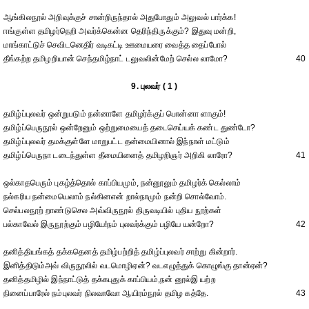
ஆங்கிலநூல் அறிவுக்குச் சான்றிருந்தால் அதுபோதும் அலுவல் பார்க்க!
ஈங்குள்ள தமிழர்நெறி அவர்க்கென்ன தெரிந்திருக்கும்? இதுவு மன்றி,
மாங்காட்டுச் செவிடனெதிர் வடிகட்டி ஊமையரை வைத்த தைப்போல்
தீங்கற்ற தமிழறியான் செந்தமிழ்நாட் டலுவலின்மேற் செல்ல லாமோ?
40
9. புலவர் ( 1 )
தமிழ்ப்புலவர் ஒன்றுபடும் நன்னாளே தமிழர்க்குப் பொன்னா ளாகும்!
தமிழ்ப்பெருநூல் ஒன்றேனும் ஒற்றுமையைத் தடைசெய்யக் கண்ட துண்டோ?
தமிழ்ப்புலவர் தமக்குள்ளே மாறுபட்ட தன்மையினால் இந்நாள் மட்டும்
தமிழ்ப்பெருநா டடைந்துள்ள தீமையினைத் தமிழறிஞர் அறிகி லாரோ?
41
ஒல்காதபெரும் புகழ்த்தொல் காப்பியமும், நன்னூலும் தமிழர்க் கெல்லாம்
நல்கரிய நன்மையெலாம் நல்கினஎன் றால்நாமும் நன்றி சொல்வோம்.
செல்பலநூற் றாண்டுசெல அவ்விருநூல் திருவடியில் புதிய நூற்கள்
பல்காவேல் இருநூற்கும் பழியே!நம் புலவர்க்கும் பழியே யன்றோ?
42
தனித்தியங்கத் தக்கதெனத் தமிழ்பற்றித் தமிழ்ப்புலவர் சாற்று கின்றார்.
இனித்திடும்அவ் விருநூலில் வடமொழிஏன்? வடஎழுத்துக் கொழுங்கு தான்ஏன்?
தனித்தமிழில் இந்நாட்டுத் தக்கபுதுக் காப்பியம்,நன் னூல்இ யற்ற
நினைப்பாரேல் நம்புலவர் நிலவாவோ ஆயிரம்நூல் தமிழ கத்தே.
43