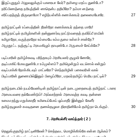
இருப்புறுநும் அலுவலுக்கும் யாரையா வேர்? தமிழை மறப்ப துண்டோ?
நரிப்பிணத்தை நரியுந்தின் னாதென்ப தறியீரோ? நம்மா னத்தை
எரிப்பதற்குத் திருவுளமோ? எழிற்பள்ளிக் கணக்காயர் தலைமையோரே.
27
தமிழ்நாட்டின் உப்பைத்தின் றீரன்றோ கணக்காயர் தந்தை மாரே!
தமிழ்நாட்டில் தமிழர்களின் தன்னுணர்வு நாட்டுவதைத் தவிர்ப்பீ ராயின்
உமிழாதோ, வருத்தாதோ உம்மையே உம்மருமை உள்ளச் சான்றே?
அமுதூட்ட நஞ்சூட்டி அகமகிழும் தாயுண்டோ அருமைச் சேய்க்கே?
28
படிப்பாரின் தமிழ்ச்சுவடி பரிந்தாயும் அரசியலார் குழுவி னோரே,
தடிப்பாகிப் போவதுண்டோ உம்முள்ளம்? தமிழென்றும் வடசொல் என்றும்
வடிப்பாக்கி நோக்கிடவும் மாட்டீரோ? செந்தமிழின் பகைவரின் வால்
பிடிப்பாரின் துணையில்இனும் பிழைப்பீரோ, மறவர்தமிழ்ப் பெரிய நாட்டில்?
29
தமிழ்நடையில் நயம்வேண்டின் தமிழ்நாட்டின் நடைமுறையைத் தமிழ்நாட் டாரை
அமையவரை தல்வேண்டும்! அவ்வாற்றால் அமைவுற்ற சுவடி தன்னை
உமைமறந்து மறுக்காதீர் உமியைப்போய் ஒப்பாதீர் இன்னும் கேளீர்
தமிழ்தழுவாச் சுவடிதனை தணல்தழுவா திராதினிமேல் தமிழ்நா டெங்கும்.
30
7. அரசியல்சீர் வாய்ந்தார் ( 2 )
தெலுங்குதமிழ் நாட்டினிலேன்? செத்தவட மொழிக்கிங்கே என்ன ஆக்கம்?