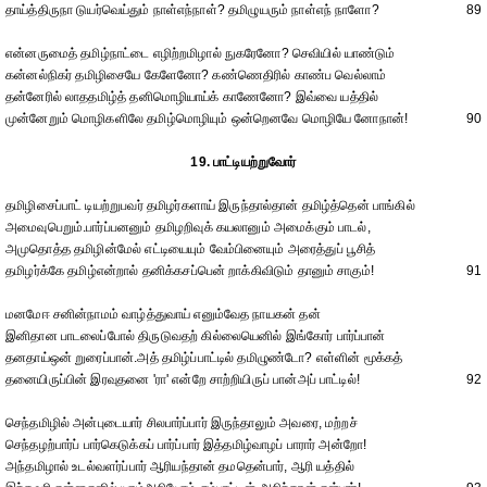
தாய்த்திருநா டுயர்வெய்தும் நாள்எந்நாள்? தமிழுயரும் நாள்எந் நாளோ?
89
என்னருமைத் தமிழ்நாட்டை எழிற்றமிழால் நுகரேனோ? செவியில் யாண்டும்
கன்னல்நிகர் தமிழிசையே கேளேனோ? கண்ணெதிரில் காண்ப வெல்லாம்
தன்னேரில் லாததமிழ்த் தனிமொழியாய்க் காணேனோ? இவ்வை யத்தில்
முன்னேறும் மொழிகளிலே தமிழ்மொழியும் ஒன்றெனவே மொழியே னோநான்!
90
19. பாட்டியற்றுவோர்
தமிழிசைப்பாட் டியற்றுபவர் தமிழர்களாய் இருந்தால்தான் தமிழ்த்தென் பாங்கில்
அமைவுபெறும்.பார்ப்பனனும் தமிழறிவுக் கயலானும் அமைக்கும் பாடல்,
அமுதொத்த தமிழின்மேல் எட்டியையும் வேம்பினையும் அரைத்துப் பூசித்
தமிழர்க்கே தமிழ்என்றால் தனிக்கசப்பென் றாக்கிவிடும் தானும் சாகும்!
91
மனமேஈ சனின்நாமம் வாழ்த்துவாய் எனும்வேத நாயகன் தன்
இனிதான பாடலைப்போல் திருடுவதற் கில்லையெனில் இங்கோர் பார்ப்பான்
தனதாய்ஒன் றுரைப்பான்.அத் தமிழ்ப்பாட்டில் தமிழுண்டோ? எள்ளின் மூக்கத்
தனையிருப்பின் இரவுதனை 'ரா' என்றே சாற்றியிருப் பான்அப் பாட்டில்!
92
செந்தமிழில் அன்புடையார் சிலபார்ப்பார் இருந்தாலும் அவரை, மற்றச்
செந்தழற்பார்ப் பார்கெடுக்கப் பார்ப்பார் இத்தமிழ்வாழப் பாரார் அன்றோ!
அந்தமிழால் உடல்வளர்ப்பார் ஆரியந்தான் தமதென்பார், ஆரி யத்தில்