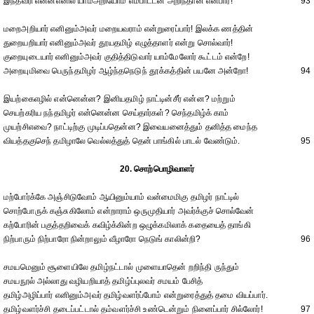
இந்தவரி என்னஎனில் யாம்அறியோம் எம்பாட்டன் அறிந்தான் என்பார்!
93
மறைஅறியார் எனினும்அவர் மறையவராம் என்றுரைப்பார்! இலக்க ணத்தின்
துறையறியார் எனினும்அவர் தூயதமிழ் எழுத்தாளர் என்று சொல்வார்!
குறையுடையார் எனினும்அவர் குதித்திடுவார் யாம்மேலோர் கூட்டம் என்றே!
அறையுமிவை பெருந்தமிழர் ஆழ்ந்தநெடுந் தூக்கத்தின் பயனே அன்றோ!
94
இயற்கைஎழில் என்னென்ன? இனியதமிழ் நாட்டின்சீர் என்ன? மற்றும்
செயற்கரிய நந்தமிழர் என்னென்ன செய்தார்கள்? செந்தமிழ்க் காம்
முயற்சிஎவை? நாட்டிற்கு முடிப்பதென்ன? இவையனைத்தும் தனித்த மைந்த
வியத்தகுசெந் தமிழாலே வெல்லத்துத் தென் பாங்கில் பாடல் வேண்டும்.
95
20. சொற்பொழிவாளர்
மற்போர்க்கே அஞ்சிடுவோம் ஆயினும்யாம் வன்மைமிகு தமிழர் நாட்டில்
சொற்போருக் கஞ்சுகிலோம் என்றாராம் ஒருமுதியார் அவர்க்குச் சொல்வேன்
கற்போரின் பகுத்தறிவைக் கவிழ்க்கின்ற ஒழுக்கமிலாக் கதையைத் தாங்கி
நிற்பாரும் நிற்பாரோ நின்றாலும் வீழாரோ நெடுங் காலின்றி?
96
சமயமெனும் சூளையிலே தமிழ்நட்டால் முளையாதென் றறிந்தி ருந்தும்
சமயநூல் அல்லாது வழியறியாத் தமிழ்ப்புலவர் சமயம் பேசித்
தமிழ்அழிப்பார் எனினும்அவர் தமிழ்வளர்ப்போம் என்றுரைத்துத் தமை வியப்பார்.
தமிழ்வளர்ச்சி தடைப்பட்டால் தம்வளர்ச்சி உண்டென்றும் நினைப்பார் சில்லோர்!
97