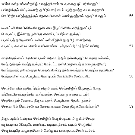
உயிர்போன்ற உங்கள்தமிழ் உரைத்தக்கால் கடவுளதை ஒப்பார் போலும்!
பயிரழிக்கும் விட்டிலெனத் தமிழ்மொழியைப் படுத்தவந்த வடம றைதான்
செயிர்தீர வாழ்த்துதற்கும் தேவையினைச் சொல்லுதற்கும் உதவும் போலும்!
56
மடிகட்டிக் கோயிலிலே மேலுடையை இடுப்பினிலே வரிந்து கட்டிப்
பொடிகட்டி இல்லாது பூசியிரு கைகட்டிப் பார்ப்பா னுக்குப்
படிகட்டித் தமிழரெனப் படிக்கட்டின் கீழ்நின்று தமிழ்மா னத்தை
வடிகட்டி அவன்வடசொல் மண்ணாங்கட் டிக்குவப்பீர் 'மந்த்ரம்' என்றே.
57
காற்செருப்பைப் பிறனொருவன் கழிவிடத்தில் தள்ளிடினும் பொறாத உள்ளம்,
மேற்படுத்தும் எவற்றினுக்கும் மேற்பட்ட தன்மொழியைத் தமிழைத் தீயோர்
போற்றுவதற் குரியதொரு பொதுவினின்று நீக்கிவைத்தால் பொறுப்ப துண்டோ?
வேற்றுவரின் வடமொழியை வேரறுப்பீர் கோயிலிலே மேவி டாமே.
58
சொற்கோவின் நற்போற்றித் திருஅகவல் செந்தமிழில் இருக்கும் போது
கற்கோயில் உட்புறத்தில் கால்வைத்த தெவ்வாறு சகத்ர நாமம்!
தெற்கோதும் தேவாரம் திருவாய்நன் மொழியான தேனி ருக்கச்
செக்காடும் இரைச்சலென வேதபா ராயணமேன் திருக்கோ யில்பால்?
59
திருப்படியில் நின்றபடி செந்தமிழில் பெரும்படியார் அருளிச் செய்த
உருப்படியை அப்படியே ஊரறியும் படியுரைத்தால் படியும் நெஞ்சில்!
தெருப்படியிற் கழுதையெனச் செல்லுபடி யாகாத வடசொற் கூச்சல்