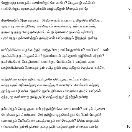
பேணுமற்ற யாவருமே உணர்வற்றுப் போனாரோ? பெருவாழ் வுக்கோர்
ஏணிபெற்றும் ஏறாத தமிழர்உயிர் வாழ்வதிலும் இறத்தல் நன்றே.
6
மிகுகோவில் அறத்தலைவர், அறநிலையக் காப்பாளர், விழாவெ டுப்போர்,
தகுமாறு மணம்புரிவோர், கல்விதரும் கணக்காயர், தம்மா ணாக்கர்,
நகுமாறு நந்தமிழை நலிவுசெய்யும் தீயர்களோ? நல்வாழ் வுக்கோர்
புகும்ஆறு புறக்கணித்தும் தமிழர்உயிர் வாழ்வதினும் இறத்தல் நன்றே.
7
மகிழ்ச்சிசெய வருங்கூத்தர், மாத்தமிழை மாய்ப்பதுண்டோ? வாய்ப்பாட் டாளர்,
இகழ்ச்சியுற நடப்பதுண்டோ? இசைப்பாடல் ஆக்குபவர் இழிவேன் ஏற்றார்?
நகச்சிலசொற் பொழிவாளர் நாணற்றுப் போயினரோ? வாழ்வுக் கான
புகழ்ச்சியினைப் போக்கடித்தும் தமிழருயிர் வாழ்வதினும் இறத்தல் நன்றே.
8
கூற்றமென வாழ்வதுவோ தமிழுக்கே ஏடெழுதும் கூட்டம்? தீமை
மாற்றவரும் அச்சகத்தார் வகைமறந்து போனாரோ? சொல்லாக் கத்தார்
தூற்றுமொழி ஏன்சுமந்தார்? துண்டறிக்கை யாளருமோ தீயர்? வாழ்வில்
ஏற்றமுற எண்ணாத தமிழருயிர் வாழ்வதினும் இறத்தல் நன்றே.
9
நல்லஅரும் பொருளுடையார் நந்தமிழ்க்கோ பகையாவார்? நாட்டில் ஆணை
சொல்லவரும் அரசியலார் செந்தமிழ்நா டிதுவென்றும் தெரியார் போலும்!
வல்லவரும் பெரியநிலை வாய்த்தவரும் என்செய்தார்? இன்ப வாழ்வின்
எல்லையறிந் தும்திருந்தாத் தமிழருயிர் வாழ்வதினும் இறத்தல் நன்றே.
10