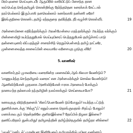
பிரம்புவளை மெய்யுடையீர் ஆருயிரில் வாரியிட்டுப் பிசைந்த தான
உரம்பெய்த செந்தமிழுக் கொன்றிங்கு நேர்ந்ததென உரைக்கக் கேட்டால்
நரம்பெல்லாம் இரும்பாகி நனவெல்லாம் உணர்வாகி நண்ணி டீரோ!
இரங்குநிலை கொண்டதமிழ் ஏற்றகுறை தவிர்த்திடநீர் எழுச்சி கொள்வீர்.
19
அன்னையினை எதிர்த்தார்க்கும் அவள்மேன்மை மறந்தார்க்கும் அயர்ந்த வர்க்கும்
மின்னைவிழி உயர்ந்ததுபோல் மெய்யுயிரைப் பெற்றதுபோல் தமிழ்ச்சாப் பாடு
தன்னையுணர் விப்பதற்குச் சாரைச்சிற் றெறும்பென்னத் தமிழ் நாட்டீரே,
முன்னைவைத்த காலைப்பின் வையாமே வரிசையுற முடுகு வீரே!
20
5. வாணிகர்
வாணிகர்,தம் முகவரியை வரைகின்ற பலகையில்,ஆங் கிலமா வேண்டும்?
'மாணுயர்ந்த செந்தமிழால் வரைக' என அன்னவர்க்குச் சொல்ல வேண்டும்!
ஆணிவிற்போன் முதலாக அணிவிற்போன் ஈராக அனைவர் போக்கும்
நாணமற்ற தல்லாமல் நந்தமிழின் நலம்காக்கும் செய்கையாமோ?
21
உணவுதரு விடுதிதனைக் 'கிளப்'பெனவேண் டும்போலும்! உயர்ந்த பட்டுத்
துணிக்கடைக்கு 'சில்கு"¡ப்' எனும்பலகை தொங்குவதால் சிறப்புப் போலும்!
மணக்கவ ரும் தென்றலிலே குளிராஇல்லை? தோப்பில் நிழலா இல்லை?
தணிப்பரிதாம் துன்பமிது! தமிழகத்தின் தமிழ்த்தெருவில் தமிழ்தா னில்லை!
22
'பவன்' 'மண்டல்' முதலியன இனியேனும் தமிழகத்தில் பயிலா வண்ணம்