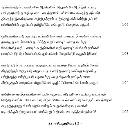
ஆங்கிலத்தில் புலவரெனில் அரசினரின் அலுவலிலே அமர்ந்தி ருப்பார்!
பாங்குருசெந் தமிழ்ப்புலமை படைத்தாரேல் பள்ளியிலே அமர்ந்தி ருப்பார்!
தீங்குற்ற இசைப்புலமை சிறிதிருந்தால் படத்தொழிலில் சேர்ந்தி ருப்பார்!
ஈங்கிவற்றில் ஏதுமிலார் தமிழினிலே ஏடெழுதிப் பிழைக்க வந்தார்.
102
ஓவியத்தின் மதிப்புரையும் உயர்கவியின் மதிப்புரையும் இசையின் வல்லார்
நாவிலுறு பாடல்களின் நயம்ப்ற்றி மதிப்புரையும் உரை நடைக்கு
மேவுகின்ற மதிப்புரையும் கூத்தர்களின் மதிப்புரையும் விள்வார்.நாங்கள்
யாவும்அறிந் தோம்என்பார்.பெரும்பாலோர் பிழையின்றி எழுதல் இல்லார்.
103
ஊர்திருடும் பார்ப்பானும் உயர்வுடையான் எனக்குறிப்பார்.திரவிடர் கொள்
சீர்குறித்துச் சீறிடுவார் சிறுமையுற வரைந்திடுவார் செய்யுந் தொண்டு
பார்திருத்த என்றிடுவார் பழமைக்கு மெருகிடுவார்.நாட்டுக் கான
சீர்திருத்தம் என்றாலோ சிறுநரிபோல் சூழ்ச்சியினைச் செய்வார் நாளும்!
104
நடுநிலைமை இருப்பதில்லை நல்லொழுக்கம் சிறிதுமிலை தமிழை மாய்க்கும்
கெடுநினைப்பே மிகவுடையார் கீழ்மையிலே உடல்வளர்ப்பார் பொருள் படைத்தோன்
அடிநத்த நாணுகிலார் அறமொன்றும் கூறுகிலார் ஏழை யோரின்
மடிபறிக்கும் திறமுடையார் மறந்தேனும் திரவிடரை மதித்தல் இல்லார்!
105
22. ஏடெழுதுவோர் ( 2 )