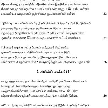
அவண்சென்று முழங்கிடுவீர்! ஆங்கிலச்சொல் இந்திமொழி வடசொல் யாவும்
இவண்தமிழிற் கலப்பதுண்டோ 'பிராம்மணர் கள்உண்ணும் இடம்' இப் பேச்சில்
உவப்புண்டோ தமிழ்மானம் ஒழிந்திடுதே ஐயகோ உணர்வீர் நன்றே .
23
அறிவிப்புப் பலகையெல்லாம் அருந்தமிழ்ச்சொல் ஆக்குவதே அன்றி, அச்சொல்
குறைவற்ற தொடராகக் குற்றமற்ற சொல்லாக அமையு மாயின்
மறுவற்றுத் திகழாளோ செந்தமிழ்த்தாய்? தமிழ்மக்கள் மகிழ்ந்தி டாரோ?
குறியுற்ற மறவர்களே! இப்பணியை முடிப்பதற்கோர் கூட்டம் வேண்டும்.
24
பேச்சாலும் எழுத்தாலும் பாட்டாலும் கூத்தாலும் பிறர் உவக்க
ஓச்சுகவே மணிமுரசு! வீதியெல்லாம் வரிசையுற உலவா நிற்பீர்!
ஏச்சாலும் எதிர்ப்பாலும் வருகின்ற இன்னலுக்குள் இன்ப வெள்ளம்
பாய்ச்சாதோ பொதுத்தொண்டு? பைந்தமிழ்க்குச் செயும்தொண்டு பருக வாரீர்.
25
6. அரசியல்சீர் வாய்ந்தார் ( 1 )
கல்லூரித்தலைவரை நான் கேட்கின்றேன் கனிதமிழின் பேரைச் சொன்னால்
சொல்லூறிப் போகாதோ! வாயூறிப் போகாதோ! தூய் தமிழ்க்கு
வல்லூறாய் வாய்த்தீரோ? வளம்செய்யும் எண்ணமெனில், நீர் பிறந்த
நல்லூரின் நன்மொழியால் அல்லாது நடந்திடுமோ நவில்வீர் இன்றே.
26
வரிப்பணத்தை வழங்கிடுவோர் வாய்ப்பளிக்க முந்திடுவோர் தமிழர் அன்றோ?