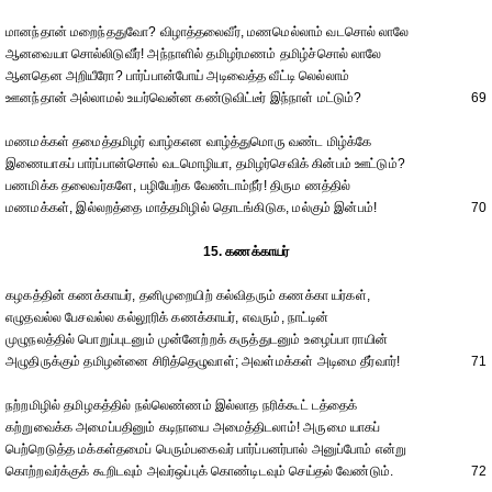
மானந்தான் மறைந்ததுவோ? விழாத்தலைவீர், மணமெல்லாம் வடசொல் லாலே
ஆனவையா சொல்லிடுவீர்! அந்நாளில் தமிழர்மணம் தமிழ்ச்சொல் லாலே
ஆனதென அறியீரோ? பார்ப்பான்போய் அடிவைத்த வீட்டி லெல்லாம்
ஊனந்தான் அல்லாமல் உயர்வென்ன கண்டுவிட்டீர் இந்நாள் மட்டும்?
69
மணமக்கள் தமைத்தமிழர் வாழ்கஎன வாழ்த்துமொரு வண்ட மிழ்க்கே
இணையாகப் பார்ப்பான்சொல் வடமொழியா, தமிழர்செவிக் கின்பம் ஊட்டும்?
பணமிக்க தலைவர்களே, பழியேற்க வேண்டாம்நீர்! திரும ணத்தில்
மணமக்கள், இல்லறத்தை மாத்தமிழில் தொடங்கிடுக, மல்கும் இன்பம்!
70
15. கணக்காயர்
கழகத்தின் கணக்காயர், தனிமுறையிற் கல்விதரும் கணக்கா யர்கள்,
எழுதவல்ல பேசவல்ல கல்லூரிக் கணக்காயர், எவரும், நாட்டின்
முழுநலத்தில் பொறுப்புடனும் முன்னேற்றக் கருத்துடனும் உழைப்பா ராயின்
அழுதிருக்கும் தமிழன்னை சிரித்தெழுவாள்; அவள்மக்கள் அடிமை தீர்வார்!
71
நற்றமிழில் தமிழகத்தில் நல்லெண்ணம் இல்லாத நரிக்கூட் டத்தைக்
கற்றுவைக்க அமைப்பதினும் கடிநாயை அமைத்திடலாம்! அருமை யாகப்
பெற்றெடுத்த மக்கள்தமைப் பெரும்பகைவர் பார்ப்பனர்பால் அனுப்போம் என்று
கொற்றவர்க்குக் கூறிடவும் அவர்ஒப்புக் கொண்டிடவும் செய்தல் வேண்டும்.
72