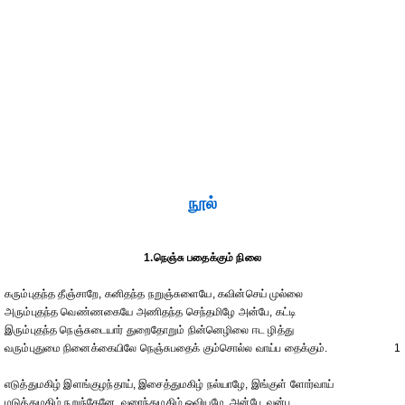
நூல்
1.நெஞ்சு பதைக்கும் நிலை
கரும்புதந்த தீஞ்சாறே, கனிதந்த நறுஞ்சுளையே, கவின்செய் முல்லை
அரும்புதந்த வெண்ணகையே அணிதந்த செந்தமிழே அன்பே, கட்டி
இரும்புதந்த நெஞ்சுடையார் துறைதோறும் நின்னெழிலை ஈட ழித்து
வரும்புதுமை நினைக்கையிலே நெஞ்சுபதைக் கும்சொல்ல வாய்ப தைக்கும்.
1
எடுத்துமகிழ் இளங்குழந்தாய், இசைத்துமகிழ் நல்யாழே, இங்குள் ளோர்வாய்
மடுத்துமகிழ் நறுந்தேனே, வரைந்துமகிழ் ஓவியமே, அன்பே, வன்பு