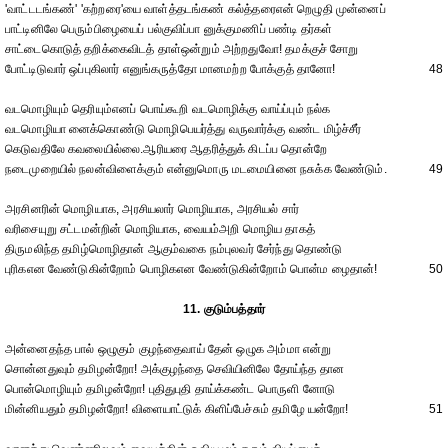
'வாட்டடங்கண்' 'கற்றரை'யை வாள்த்தடங்கண் கல்த்தரைஎன் றெழுதி முன்னைப்
பாட்டினிலே பெரும்பிழையைப் பல்குவிப்பா னுக்குமணிப் பண்டி தர்கள்
சாட்டைகொடுத் தறிக்கைவிடத் தாள்ஒன்றும் அற்றதுவோ! தமக்குச் சோறு
போட்டிடுவார் ஒப்புகிலார் எனுங்கருத்தோ மானமற்ற போக்குத் தானோ!
48
வடமொழியும் தெரியும்எனப் பொய்கூறி வடமொழிக்கு வாய்ப்பும் நல்க
வடமொழியா னைக்கொண்டு மொழிபெயர்த்து வருவார்க்கு வண்ட மிழ்ச்சீர்
கெடுவதிலே கவலையில்லை.ஆரியரை ஆதரித்துக் கிடப்ப தொன்றே
நடைமுறையில் நலன்விளைக்கும் என்னுமொரு மடமையினை நசுக்க வேண்டும்.
49
அரசினரின் மொழியாக, அரசியலார் மொழியாக, அரசியல் சார்
வரிசையுறு சட்டமன்றின் மொழியாக, வையம்அறி மொழிய தாகத்
திருமலிந்த தமிழ்மொழிதான் ஆகும்வகை நம்புலவர் சேர்ந்து தொண்டு
புரிகஎன வேண்டுகின்றோம் பொழிகஎன வேண்டுகின்றோம் பொன்ம ழைதான்!
50
11. குடும்பத்தார்
அன்னைதந்த பால் ஒழுகும் குழந்தைவாய் தேன் ஒழுக அம்மா என்று
சொன்னதுவும் தமிழன்றோ! அக்குழந்தை செவியினிலே தோய்ந்த தான
பொன்மொழியும் தமிழன்றோ! புதிதுபுதி தாய்க்கண்ட பொருளி னோடு
மின்னியதும் தமிழன்றோ! விளையாட்டுக் கிளிப்பேச்சும் தமிழே யன்றோ!
51