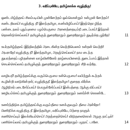
3. வரிப்புலியே, தமிழ்காக்க எழுந்திரு!
ஒண்டமிழ்த்தாய் சிலம்படியின் முன்னேற்றம் ஒவ்வொன்றும் உன்முன் னேற்றம்!
கண்டறிவாய்! எழுந்திரு நீ! இளந்தமிழா, கண்விழிப்பாய்! இறந்தொ ழிந்த
பண்டைநலம் புதுப்புலமை பழம்பெருமை அனைத்தையும்நீ படைப்பாய்! இந்நாள்
தொண்டுசெய்வாய்! தமிழுக்குத் துறைதோறும் துறைதோறும் துடித்தெ ழுந்தே!
11
உயர்தமிழ்த்தாய் இந்நிலத்தில் அடைகின்ற வெற்றியெலாம் உன்றன் வெற்றி!
அயராதே! எழுந்திரு நீ! இளந்தமிழா, அறஞ்செய்வாய்! நாம டைந்த
துயரத்தைப் பழிதன்னை வாழ்வினிலோர் தாழ்மையினைத் துடைப்பாய்.இந்நாள்
செயல்செய்வாய் தமிழுக்குத் துறைதோறும் துறைதோறும் சீறி வந்தே.
12
வாழியநீ! தமிழ்த்தாய்க்கு வரும்பெருமை உன்பெருமை! வயிற்றுக் கூற்றக்
கூழின்றி வாடுகின்றார்; எழுந்திருநீ இளந்தமிழா! குறைத விர்க்க
ஆழிநிகர் படைசேர்ப்பாய்! பொருள்சேர்ப்பாய்! இன்பத்தை ஆக்கு விப்பாய்!
ஊழியம்செய் தமிழுக்குத் துறைதோறும் துறைதோறும் உணர்ச்சி கொண்டே.
13
உணர்ந்திடுக தமிழ்த்தாய்க்கு வரும்தீமை உனக்குவரும் தீமை அன்றோ!
பிணிநீக்க எழுந்திரு நீ இளந்தமிழா, வரிப்புலியே, பிற்றை நாளுக்
கணிசெய்யும் இலக்கியம்செய்! அறத்தைச்செய்! விடுதலைகொள் அழகு நாட்டில்!
பணிசெய்வாய் தமிழுக்குத் துறைதோறும் துறைதோறும் பழநாட் டானே.
14