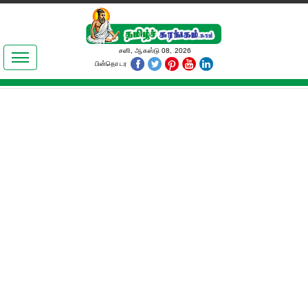
இலக்கியங்கள்
சனி, ஆகஸ்டு 08, 2026
பின்தொடர
தமிழ் உலகம்
அறிவியல்
பொதுஅறிவு
ஆன்மிகம்
ஜோதிடம்
மருத்துவம்
பெண்கள் பகுதி
நகைச்சுவை
கலையுலகம்