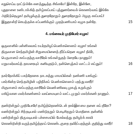
எதுசெய்ய நாட்டுக்கே எனத்துடித்த சிங்கமே! இன்றே, இன்னே,
புதுநாளை உண்டாக்கித் தமிழ்காப்பாய் புத்துணர்வைக் கொணர்வாய் இங்கே
அதிர்ந்தெழுக! தமிழுக்குத் துறைதோறும் துறைதோறும் அழகு காப்பாய்!
இதுதான்நீ செயத்தக்க எப்பணிக்கும் முதற்பணியாம் எழுக நன்றே.
15
4. மங்கையர் முதியோர் எழுக!
ஒருவானில் பன்னிலவாய் உயர்தமிழப்பெண்களெலாம் எழுக! உங்கள்
திருவான செந்தமிழின் சிறுமையினைத் தீர்ப்பதென எழுக! நீவிர்,
பெருமானம் காப்பதற்கு வாரீரேல் உங்கள்நுதற் பிறையே நாணும்!
மறுமலர்வாய்த் தாமரையும் கனியுதடும், நன்னெஞ்சும் வாட்டம் எய்தும்!
16
நகர்நோக்கிப் பசுந்தோகை நாடகத்து மாமயில்கள் நண்ணி யாங்குப்
பகர்கின்ற செந்தமிழின் பழிநீக்கப் பெண்களெலாம் பறந்து வாரீர்!
மிகுமானம் காப்பதற்கு வாரீரேல் வெண்ணிலவு முகஞ் சுருங்கும்
மகிழ்வான மலர்க்கண்ணம் வாய்மையுளம் வாட்டமுறும் மலர்க்கண் நாணும்.
17
தண்டூன்றும் முதியோரே! தமிழ்த்தொண்டென் றால்இளமை தனை எய் தீரோ?
வண்டூன்றும் சிற்றடியால் மண்டுநறும் பொடிசிதறும் பொதிகை தன்னில்
பண்டூன்றும் திருவடியால் பச்சைமயில் போல்வந்து தமிழர்க் காவி
கொண்டூன்றி வருந்தமிழ்த்தாய் கொண்டகுறை தவிர்ப்பதற்குக் குதித்து வாரீர்!
18