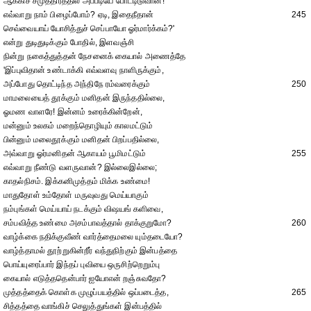
ஆக்கிச் சமுத்திரத்தில் அப்படியே போட்டிடுவான்!
எவ்வாறு நாம் பிழைப்போம்? ஏடி, இதைநீதான்
245
செவ்வையாய் யோசித்துச் செப்பாயோ ஓர்மார்க்கம்?'
என்று துடிதுடிக்கும் போதில், இளவஞ்சி
நின்று நகைத்துத்தன் நேசனைக் கையால் அணைத்தே
'இப்புவிதான் உண்டாக்கி எவ்வளவு நாளிருக்கும்,
அப்போது தொட்டிந்த அந்திநே ரம்வரைக்கும்
250
மாமலையைத் தூக்கும் மனிதன் இருந்ததில்லை,
ஓமண வாளரே! இன்னம் உரைக்கின்றேன்,
மன்னும் உலகம் மறைந்தொழியும் காலமட்டும்
பின்னும் மலைதூக்கும் மனிதன் பிறப்பதில்லை,
அவ்வாறு ஓர்மனிதன் ஆகாயம் பூமிமட்டும்
255
எவ்வாறு நீண்டு வளருவான்? இல்லைஇல்லை;
காதல்நிசம். இக்கனிமுத்தம் மிக்க உண்மை!
மாதுதோள் உம்தோள் மருவுவது மெய்யாகும்
நம்புங்கள் மெய்யாய் நடக்கும் விஷயங் களிவை,
சம்பவித்த உண்மை அசம்பாவத்தால் தாக்குறுமோ?
260
வாழ்க்கை நதிக்குவீண் வார்த்தைமலை யும்தடையோ?
வாழ்த்தாமல் தூற்றுகின்றீர் வந்துநிற்கும் இன்பத்தை
பொய்யுரைப்பார் இந்தப் புவியை ஒருசிற்றெறும்பு
கையால் எடுத்ததென்பார் ஐயோஎன் றஞ்சுவதோ?
முத்தத்தைக் கொள்க முழுப்பயத்தில் ஒப்படைத்த,
265
சித்தத்தை வாங்கிச் செலுத்துங்கள் இன்பத்தில்