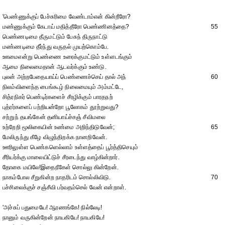
'பெண்ணுக்குப் பேச்சுரிமை வேண்டாம்என் கின்றீரோ?
மண்ணுக்கும் கேடாய் மதித்தீரோ பெண்ணினத்தை?
55
பெண்ணடிமை தீருமட்டும் பேசுந் திருநாட்டு
மண்ணடிமை தீர்ந்து வருதல் முயற்கொம்பே.
ஊமைஎன்று பெண்ணை உரைக்குமட்டும் உள்ளடங்கும்
ஆமை நிலைமைதான் ஆடவர்க்கும் உண்டு.
புலன் அற்றபேதையாய்ப் பெண்ணைச்செய் தால் அந்
60
நிலம்விளைந்த பைங்கூழ் நிலைமையும் அம்மட்டே,
சித்ரநிகர் பெண்டிர்களைச் சீரழிக்கும் பாரதநற்
புத்ரர்களைப் பற்றியன்றோ பூலோகம் தூற்றுவது?
சற்றுந் தயங்கேன் தனியாய்ச்சஞ் சீவிமலை
உற்றேறி மூலிகையின் உண்மை அறிந்திடுவேன்;
65
மேலிருந்து கீழே விழுந்திறக்க நானறிவேன்.
ஊரிலுள்ள பெண்களெல்லாம் உள்ளத்தைப் பூர்த்திசெயும்
சீரியர்க்கு மாலையிட்டுச் சீரடைந்து வாழ்கின்றார்.
தோகை மயிலே!இதைநீகேள் சொல்லு கின்றேன்.
நாகம்போல சீறுகின்ற நாதரிடம் சொல்லிவிடு.
70
பச்சிலைக்குச் சஞ்சீவி பர்வதம்செல் வேன் என்றாள்.
'அச்சுப் பதுமையே! ஆரணங்கே! நில்லேடி!
நானும் வருகின்றேன் நாயகியே! நாயகியே!