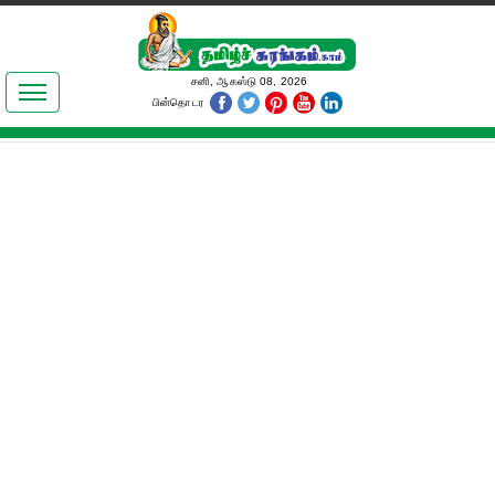
இலக்கியங்கள்
சனி, ஆகஸ்டு 08, 2026
பின்தொடர
தமிழ் உலகம்
அறிவியல்
பொதுஅறிவு
ஆன்மிகம்
ஜோதிடம்
மருத்துவம்
பெண்கள் பகுதி
நகைச்சுவை
கலையுலகம்