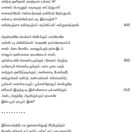
சார்ந்த ஒளிதான் தகத்தகா யக்காட்சி!
மாலைப் பொழுதும் வடிவழகு காட்டுதுபார்!
சாலையிலோர் அன்னத்தைத் தன்பேடு தேடுதுபார்.
என்னடி சொல்கின்றாய் ஏடி இளவஞ்சி?
என்நெஞ்சை உன்நெஞ்சம் ஆக்கிப்பார்' என்றுரைத்தான்.
400
தென்றலிலே மெல்லச் சிலிர்க்கும் மலர்போலே
கன்னி யுடல்சிலிர்க்கக் 'காதலரே நாம்விரைவாய்ச்
சாரல் அடைவோமே, காதலுக்குத் தக்கஇடம்.
சாரலும் தண்மாலை நாயகியைச் சாரக்,
குயில்கூவிக் கொண்டிருக்கும்; கோலம் மிகுந்த
405
மயிலாடிக் கொண்டிருக்கும்; வாச முடையநற்
காற்றுக் குளிர்ந்தடிக்கும்; கண்ணாடி போன்றநீர்
ஊற்றுக்கள் உண்டு; கனிமரங்கள் மிக்கஉண்டு;
பூக்கள் மணங்கமழும்; பூக்கள்தோறும் சென்றுதே
னீக்கள் இருந்தபடி இன்னிசைபா டிக்களிக்கும்.
410
அன்பு மிகுந்தே அழகிருக்கும் நாயகரே
இன்பமும் நாமும் இனி!'
* * * * * * * * * *
இக்காலத்திற் பல துறைகளிலுஞ் சீர்திருத்தம்
வேண்டிநிற்கும் நம் தமிழ் மக்கட்குப் புதுமுறையிற்