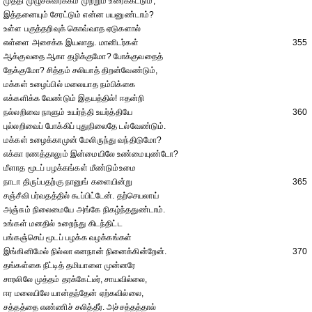
முத்தி முழுச்சுவர்க்கம் முற்றும் உரைக்கட்டும்,
இத்தனையும் சேரட்டும் என்ன பயனுண்டாம்?
உள்ள பகுத்தறிவுக் கொவ்வாத ஏடுகளால்
எள்ளை அசைக்க இயலாது. மானிடர்கள்
355
ஆக்குவதை ஆகா தழிக்குமோ? போக்குவதைத்
தேக்குமோ? சித்தம் சலியாத் திறன்வேண்டும்,
மக்கள் உழைப்பில் மலையாத நம்பிக்கை
எக்களிக்க வேண்டும் இதயத்தில்! ஈதன்றி
நல்லறிவை நாளும் உயர்த்தி உயர்த்தியே
360
புல்லறிவைப் போக்கிப் புதுநிலைதே டல்வேண்டும்.
மக்கள் உழைக்காமுன் மேலிருந்து வந்திடுமோ?
எக்கா ரணத்தாலும் இன்மையிலே உண்மையுண்டோ?
மீளாத மூடப் பழக்கங்கள் மீண்டும்உமை
நாடா திருப்பதற்கு நானுங் களையின்று
365
சஞ்சீவி பர்வதத்தில் கூப்பிட்டேன். தற்செயலாய்
அஞ்சும் நிலைமையே அங்கே நிகழ்ந்ததுண்டாம்.
உங்கள் மனதில் உறைந்து கிடந்திட்ட
பங்கஞ்செய் மூடப் பழக்க வழக்கங்கள்
இங்கினிமேல் நில்லா எனநான் நினைக்கின்றேன்.
370
தங்கள்கை நீட்டித் தமியாளை முன்னரே
சாரலிலே முத்தம் தரக்கேட்டீர், சாயவில்லை,
ஈர மலையிலே யான்தந்தேன் ஏற்கவில்லை,
சத்தத்தை எண்ணிச் சலித்தீர். அச்சத்தத்தால்