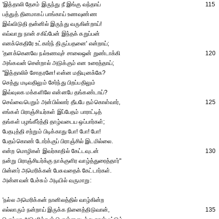
'இத்தாலி தேசம் இருந்து நீ இங்கு வந்தாய்
115
பத்துத் தினமாகப் பாங்காய் உணவுண்ண
இவ்விடுதி தன்னில் இருந்து வருகின்றாய்!
எவ்வாறு நான் சகிப்பேன் இந்தக் கறுப்பன்
எனக்கெதிரே உட்கார்ந் திருப்பதனை' என்றாய்;
'தனக்கெனவே நல்உணவுச் சாலைஒன் றுண்டாக்கி
120
அங்கவன் சென்றால் அடுக்கும் என உரைத்தாய்;
"இத்தாலிச் சோதரனே! என்ன மதியுனக்கே?
செத்து மடிவதிலும் சேர்ந்து பிறப்பதிலும்
இவ்வுலக மக்களிலே என்னபே தங்கண்டாய்?
செவ்வைபெறும் அன்பில்லார் தீயபே தம்கொள்வார்,
125
எங்கள் பிராஞ்சியர்கள் இப்பேதம் பாராட்டித்
தங்கள் பழங்கீர்த்தி தாழ்வடைய ஒப்பார்கள்;
பேதபுத்தி சற்றும் பிடிக்காது போ! போ! போ!
பேதம்கொண் டோர்க்குப் பிராஞ்சில் இடமில்லை.
என்ற மொழிகள் இவர்காதில் கேட்டவுடன்
130
நன்று பிராஞ்சியர்க்கு நாக்குளிர வாழ்த்துரைத்தார்"
பின்னர் அமெரிக்கன் பேசுவதைக் கேட்டார்கள்.
அன்னவன் பேச்சும் அடியில் வருமாறு:
'நல்ல அமெரிக்கன் நானிலத்தில் வாழ்கின்ற
எல்லாரும் நன்றாய் இருக்க நினைத்திடுவான்,
135