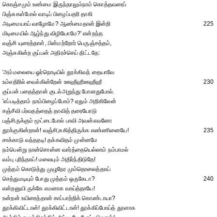
கொஞ்சமும் உண்மை இருந்தாலும்நாம் கொத்தவரைப்
பிஞ்சுகள்போல் வாடிப் பிழைப்பதரி தாகி
அடிமையாய் வாழோமே? ஆண்மைதான் இன்றி
225
மிடிமையில் ஆழ்ந்து விழியோமே?' என்றந்த
வஞ்சி யுரைத்தாள், பின்மற்றோர் பெருஞ்சத்தம்,
அஞ்சுகின்ற குப்பன் அதிரச்செய் திட்டதே:
'அம்மலையை ஓர்நொடியில் தூக்கிவந் தையாவே
உம்எதிரில் வைக்கின்றேன் ஊஹீஹீஊஹீஹீ
230
குப்பன் பதைத்தான் குடல்அறுந்து போனதுபோல்.
'எப்படித்தாம் நாம்பிழைப்போம்? ஏதும் அறிகிலேன்
சஞ்சீவி பர்வதத்தைத் தாவித் தரையோடு
பஞ்சிருக்கும் மூட்டைபோல் பாவி அவன்எவனோ
தூக்குகின்றான்! வஞ்சி;சுகித்திருக்க எண்ணினையே!
235
சாக்காடு வந்ததடி! தக்கவிதம் முன்னமே
நம்பென்று நான்சொன்ன வார்த்தையெல்லாம் நம்பாமல்
வம்பு புரிந்தாய்! மலையும் அதிர்ந்திடுதே!
முத்தம் கொடுத்து முழுநேர மும்தொலைத்தாய்
செத்துமடியும் போது முத்தம் ஒருகேடா?
240
என்றனுயி ருக்கே எமனாக வாய்த்தாயே!
உன்றன் உயிரைத்தான் காப்பாற்றிக் கொண்டாயா?
தூக்கிவிட்டான்! தூக்கிவிட்டான்! தூக்கிப்போய்த் தூளாக