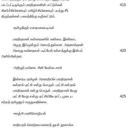
பாடப்பட்டிருக்கும் பாரதிதாசனின் பாட்டுக்கள்
415
கிளர்ச்சியினையும் மகிழ்ச்சியினையும் பயந்து சீர்
திருத்தங்கள் பலவற்றிற்கு வழிகாட்டும்.
-தமிழறிஞர் மறைமலையடிகள்
பாரதிதாசன் கவிதைகளில் உண்மை, இனிமை,
அழகு இம்மூன்றும் அமைந்துள்ளன. அதனால்தான்
அவரது கவிதைகள் படிப்போர் உள்ளத்துக்கு இன்பம்
420
அளிக்கின்றன.
-அறிஞர் மயிலை. சீனி வேங்கடசாமி
இன்றைய தமிழன் அகராதியில் பாரதிதாசன்
என்றால் புரட்சி என்று பொருள். புரட்சி என்றால்
பாரதிதாசன் என்று பொருள். பாரதிதாசன் வேறு
புரட்சி வேறு என்று புரட்சியிலே நாட்டமுடைய
425
எந்தத் தமிழனும் கருதுவதில்லை.
-காஞ்சி மணிமொழியார்
சாதிமதக் கொடுமைகளைத் தூள் தூளாக்க