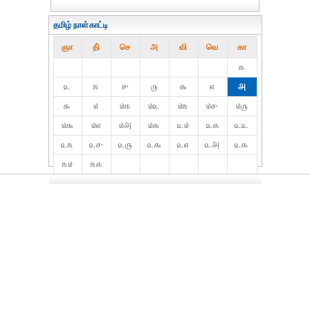
தமிழ் நாள்காட்டி
ஞா
தி்
செ
அ
வி
வெ
கா
௧
௨
௩
௪
௫
௬
௭
௮
௯
௰
௰௧
௰௨
௰௩
௰௪
௰௫
௰௬
௰௭
௰௮
௰௯
௨௰
௨௧
௨௨
௨௩
௨௪
௨௫
௨௬
௨௭
௨௮
௨௯
௩௰
௩௧