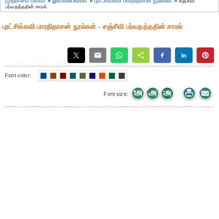
முதன்மை பக்கம்
»
இலக்கியங்கள்
»
புரட்சிக்கவி பாரதிதாசன் நூல்கள்
»
சஞ்சீவி
பர்வதத்ததின் சாரல்
புரட்சிக்கவி பாரதிதாசன் நூல்கள் - சஞ்சீவி பர்வதத்ததின் சாரல்
Font color:
Font size: