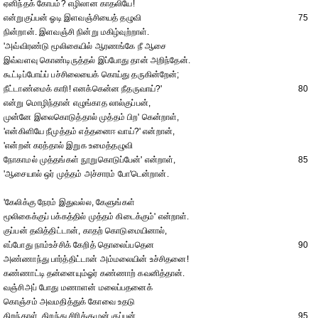
ஏனிந்தக் கோபம்? எழிலான காதலியே!
என்றுகுப்பன் ஓடி இளவஞ்சியைத் தழுவி
75
நின்றான். இளவஞ்சி நின்று மகிழ்வுற்றாள்.
'அவ்விரண்டு மூலிகையில் ஆரணங்கே நீ ஆசை
இவ்வளவு கொண்டிருத்தல் இப்போது தான் அறிந்தேன்.
கூட்டிப்போய்ப் பச்சிலையைக் கொய்து தருகின்றேன்;
நீட்டாண்மைக் காரி! எனக்கென்ன நீதருவாய்?'
80
என்று மொழிந்தான் எழுங்காத லால்குப்பன்,
முன்னே இலைகொடுத்தால் முத்தம் பிற' கென்றாள்,
'என்கிளியே நீமுத்தம் எத்தனைஈ வாய்?' என்றான்,
'என்றன் கரத்தால் இறுக உமைத்தழுவி
நோகாமல் முத்தங்கள் நூறுகொடுப்பேன்' என்றாள்,
85
'ஆசையால் ஒர் முத்தம் அச்சாரம் போ'டென்றான்.
'கேலிக்கு நேரம் இதுவல்ல, கேளுங்கள்
மூலிகைக்குப் பக்கத்தில் முத்தம் கிடைக்கும்' என்றாள்.
குப்பன் தவித்திட்டான், காதற் கொடுமையினால்,
எப்போது நாம்உச்சிக் கேறித் தொலைப்பதென
90
அண்ணாந்து பார்த்திட்டான் அம்மலையின் உச்சிதனை!
கண்ணாட்டி தன்னையும்ஓர் கண்ணாற் கவனித்தான்.
வஞ்சிஅப் போது மணாளன் மலைப்பதனைக்
கொஞ்சம் அவமதித்துக் கோவை உதடு
திறந்தாள், திறந்து சிரிக்குமுன்,குப்பன்
95