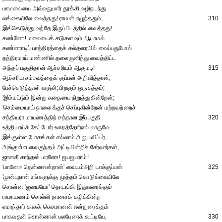
மாமலையை அவ்வநுமார் தூக்கி வழிநடந்து
லங்கையிலே வைத்தது! ராமன் எழுந்ததும்,
310
இங்கெடுத்து வந்தே இருப்பிடத்தில் வைத்தது!
கண்ணே! மலையைக் கடுகளவும் ஆடாமல்
கண்ணாடிப் பாத்திரத்தைக் கல்தரையில் வைப்பதுபோல்
தந்திரமாய் மண்ணில் தலைகுனிந்து வைத்திட்ட
அந்தப் பகுதிதான் ஆச்சரியம் ஆகுமடி!
315
ஆச்சரிய சம்பவத்தைக் குப்பன் அறிவித்தான்,
பேச்செடுத்தாள் வஞ்சி; பிறகும் ஒருசத்தம்;
'இம்மட்டும் இன்று கதையை நிறுத்துகின்றேன்;
'செம்மையாய் நாளைக்குச் செப்புகின்றேன் மற்றவற்றைச்
சத்தியரா மாயணத்திற் சத்தான இப்பகுதி
320
உத்தியாய்க் கேட்டோர் உரைத்தோர்எல் லாருமே
இங்குள்ள போகங்கள் எல்லாம் அனுபவிப்பர்;
அங்குள்ள வைகுந்தம் அட்டியின்றிச் சேர்வார்கள்;
ஜானகீ காந்தஸ் மரணே! ஜயஜயராம்!
'மானேஈ தென்னஎன்றான்' வையம்அறி யாக்குப்பன்
325
'முன்புநான் உங்களுக்கு முத்தம் கொடுக்கையிலே
சொன்ன 'ஐயையோ' தொடங்கி இதுவரைக்கும்
ராமாயணம் சொல்லி நாளைக் கழிக்கின்ற
ஏமாந்தார் காசுக் கெசமானன் என்றுரைக்கும்
பாகவதன் சொன்னான் பலபேரைக் கூட்டியே,
330