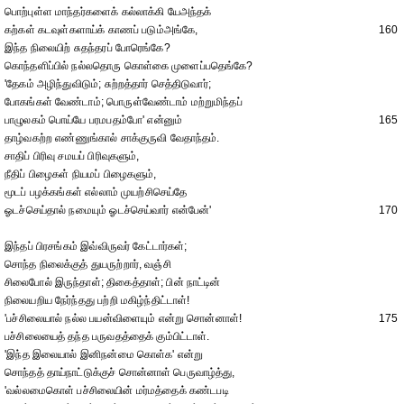
பொற்புள்ள மாந்தர்களைக் கல்லாக்கி யேஅந்தக்
கற்கள் கடவுள்களாய்க் காணப் படும்அங்கே,
160
இந்த நிலையிற் சுதந்தரப் போரெங்கே?
கொந்தளிப்பில் நல்லதொரு கொள்கை முளைப்பதெங்கே?
'தேகம் அழிந்துவிடும்; சுற்றத்தார் செத்திடுவார்;
போகங்கள் வேண்டாம்; பொருள்வேண்டாம் மற்றுமிந்தப்
பாழுலகம் பொய்யே பரமபதம்போ' என்னும்
165
தாழ்வகற்ற எண்ணுங்கால் சாக்குருவி வேதாந்தம்.
சாதிப் பிரிவு சமயப் பிரிவுகளும்,
நீதிப் பிழைகள் நியமப் பிழைகளும்,
மூடப் பழக்கங்கள் எல்லாம் முயற்சிசெய்தே
ஓடச்செய்தால் நமையும் ஓடச்செய்வார் என்பேன்'
170
இந்தப் பிரசங்கம் இவ்விருவர் கேட்டார்கள்;
சொந்த நிலைக்குத் துயருற்றார், வஞ்சி
சிலைபோல் இருந்தாள்; திகைத்தாள்; பின் நாட்டின்
நிலையறிய நேர்ந்தது பற்றி மகிழ்ந்திட்டாள்!
'பச்சிலையால் நல்ல பயன்விளையும் என்று சொன்னாள்!
175
பச்சிலையைத் தந்த பருவதத்தைக் கும்பிட்டாள்.
'இந்த இலையால் இனிநன்மை கொள்க' என்று
சொந்தத் தாய்நாட்டுக்குச் சொன்னாள் பெருவாழ்த்து,
'வல்லமைகொள் பச்சிலையின் மர்மத்தைக் கண்டபடி