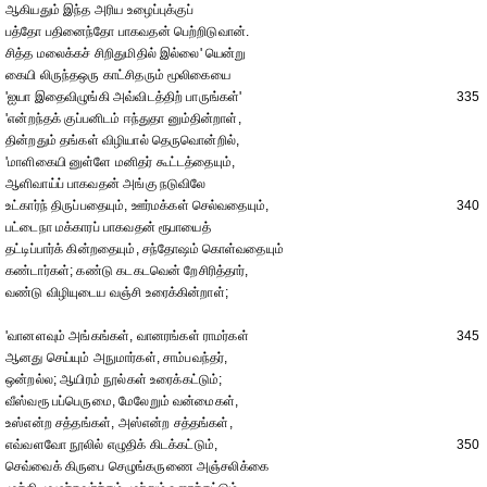
ஆகியதும் இந்த அரிய உழைப்புக்குப்
பத்தோ பதினைந்தோ பாகவதன் பெற்றிடுவான்.
சித்த மலைக்கச் சிறிதுமிதில் இல்லை' யென்று
கையி லிருந்தஒரு காட்சிதரும் மூலிகையை
'ஐயா இதைவிழுங்கி அவ்விடத்திற் பாருங்கள்'
335
'என்றந்தக் குப்பனிடம் ஈந்துதா னும்தின்றாள்,
தின்றதும் தங்கள் விழியால் தெருவொன்றில்,
'மாளிகையி னுள்ளே மனிதர் கூட்டத்தையும்,
ஆளிவாய்ப் பாகவதன் அங்கு நடுவிலே
உட்கார்ந் திருப்பதையும், ஊர்மக்கள் செல்வதையும்,
340
பட்டைநா மக்காரப் பாகவதன் ரூபாயைத்
தட்டிப்பார்க் கின்றதையும், சந்தோஷம் கொள்வதையும்
கண்டார்கள்; கண்டு கடகடவென் றேசிரித்தார்,
வண்டு விழியுடைய வஞ்சி உரைக்கின்றாள்;
'வானளவும் அங்கங்கள், வானரங்கள் ராமர்கள்
345
ஆனது செய்யும் அநுமார்கள், சாம்பவந்தர்,
ஒன்றல்ல; ஆயிரம் நூல்கள் உரைக்கட்டும்;
வீஸ்வரூ பப்பெருமை, மேலேறும் வன்மைகள்,
உஸ்என்ற சத்தங்கள், அஸ்என்ற சத்தங்கள்,
எவ்வளவோ நூலில் எழுதிக் கிடக்கட்டும்,
350
செவ்வைக் கிருபை செழுங்கருணை அஞ்சலிக்கை