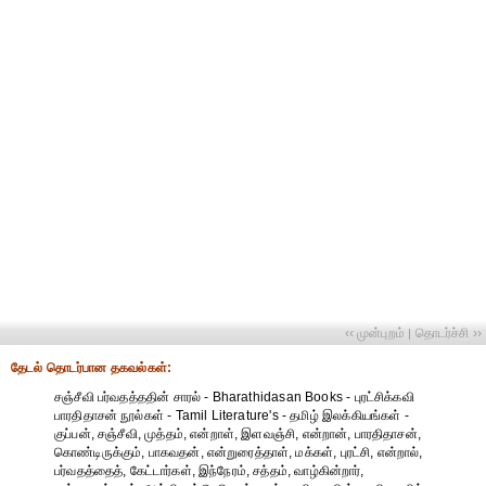
‹‹ முன்புறம்
தொடர்ச்சி ››
|
தேட‌ல் தொட‌ர்பான தகவ‌ல்க‌ள்:
சஞ்சீவி பர்வதத்ததின் சாரல் - Bharathidasan Books - புரட்சிக்கவி
பாரதிதாசன் நூல்கள் - Tamil Literature's - தமிழ் இலக்கியங்கள் -
குப்பன், சஞ்சீவி, முத்தம், என்றாள், இளவஞ்சி, என்றான், பாரதிதாசன்,
கொண்டிருக்கும், பாகவதன், என்றுரைத்தாள், மக்கள், புரட்சி, என்றால்,
பர்வதத்தைத், கேட்டார்கள், இந்நேரம், சத்தம், வாழ்கின்றார்,