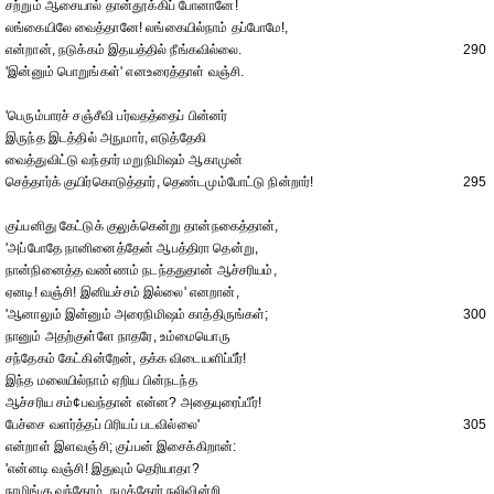
சற்றும் ஆசையால் தான்தூக்கிப் போனானே!
லங்கையிலே வைத்தானே! லங்கையில்நாம் தப்போமே!,
என்றான், நடுக்கம் இதயத்தில் நீங்கவில்லை.
290
'இன்னும் பொறுங்கள்' எனஉரைத்தாள் வஞ்சி.
'பெரும்பாரச் சஞ்சீவி பர்வதத்தைப் பின்னர்
இருந்த இடத்தில் அநுமார், எடுத்தேகி
வைத்துவிட்டு வந்தார் மறுநிமிஷம் ஆகாமுன்
செத்தார்க் குயிர்கொடுத்தார், தெண்டமும்போட்டு நின்றார்!
295
குப்பனிது கேட்டுக் குலுக்கென்று தான்நகைத்தான்,
'அப்போதே நானினைத்தேன் ஆபத்திரா தென்று,
நான்நினைத்த வண்ணம் நடந்ததுதான் ஆச்சரியம்,
ஏனடி! வஞ்சி! இனியச்சம் இல்லை' எனறான்,
'ஆனாலும் இன்னும் அரைநிமிஷம் காத்திருங்கள்;
300
நானும் அதற்குள்ளே நாதரே, உம்மையொரு
சந்தேகம் கேட்கின்றேன், தக்க விடையளிப்பீர்!
இந்த மலையில்நாம் ஏறிய பின்நடந்த
ஆச்சரிய சம்¢பவந்தான் என்ன? அதையுரைப்பீர்!
பேச்சை வளர்த்தப் பிரியப் படவில்லை'
305
என்றாள் இளவஞ்சி; குப்பன் இசைக்கிறான்:
'என்னடி வஞ்சி! இதுவும் தெரியாதா?
நாமிங்கு வந்தோம், நமக்கோர் நலிவின்றி