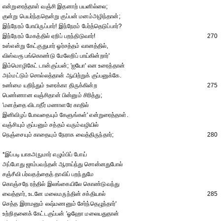
என்றுரைத்தாள் வஞ்சி இதனாற் பயனில்லை;
குன்று பெயர்ந்ததென்று குப்பன் மனம்அழிந்தான்;
இந்நேரம் போயிருப்பார்! இந்நேரம் பேர்த்தெடுப்பார்?
இந்நேரம் மேகத்தில் ஏறிப் பறந்திடுவார்!
270
உஸ்என்று கேட்குதுபார் ஓர்சத்தம் வானத்தில்,
விஸ்வரூ பங்கொண்டு மேலேறிப் பாய்கின்றார்'
இம்மொழிகேட் டான்குப்பன்; 'ஐயோ' என உரைத்தான்
அம்மட்டும் சொல்லத்தான் ஆயிற்றுக் குப்பனுக்கே.
உண்மை யறிந்தும் உரைக்கா திருக்கின்ற
275
பெண்ணான வஞ்சிதான் பின்னும் சிரித்து;
'மனத்தை விடாதீர் மணாளரே காதில்
இனிவிழப் போவதையும் கேளுங்கள்' என்றுரைத்தாள்.
வஞ்சியும் குப்பனும் சத்தம் வரும்வழியில்
நெஞ்சையும் காதையும் நேராக வைத்திருந்தார்;
280
*இப்படி யாகஅநுமார் எழும்பிப் போய்
அப்போது ஜாம்பவந்தன் ஆராய்ந்து சொன்னதுபோல்
சஞ்சீவி பர்வதத்தைத் தாவிப் பறந்துமே
கொஞ்சநே ரத்தில் இலங்கையிலே கொண்டுவந்து
வைத்தார், உடனே மலைமருந்தின் சக்தியால்
285
செத்த இராமனும் லஷ்மணனும் சேர்ந்தெழுந்தார்'
உற்றிதனைக் கேட்டகுப்பன் 'ஓஹோ மலையதுதான்