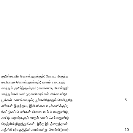
குயில்கூவிக் கொண்டிருக்கும்; கோலம் மிகுந்த
மயிலாடிக் கொண்டிருக்கும்; வாசம் உடையநற்
காற்றுக் குளிர்ந்தடிக்கும்; கண்ணாடி போன்றநீர்
ஊற்றுக்கள் உண்டு; கனிமரங்கள் மிக்கஉண்டு;
பூக்கள் மணங்கமழும்; பூக்கள்தோறும் சென்றுதே
5
னீக்கள் இருந்தபடி இன்னிசைபா டிக்களிக்கும்;
வேட்டுவப் பெண்கள் விளையாடப் போவதுண்டு;
காட்டு மறவர்களும் காதல்மணம் செய்வதுண்டு.
நெஞ்சில் நிறுத்துங்கள்; இந்த இடத்தைத்தான்
சஞ்சீவி பர்வதத்தின் சாரல்என்று சொல்லிடுவார்.
10