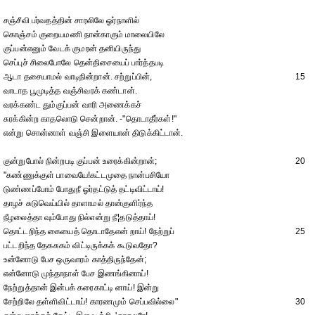
சஞ்சீவி பர்வதத்தின் சாரலிலே ஓர்நாளில்
கொஞ்சம் குறையமணி நான்காகும் மாலையிலே
குப்பன்எனும் வேடக் குமரன் தனியிருந்து
செப்புச் சிலைபோலே தென்திசையைப் பார்த்தபடி
ஆடா தசையாமல் வாடிநின்றான். சற்றுப்பின்,
15
வாடாத பூமுடித்த வஞ்சிவரக் கண்டான்.
வரக்கண்ட தும்குப்பன் வாரி அணைக்கச்
சுரக்கின்ற காதலொடு சென்றான். -"தொடாதீர்கள்!"
என்று சொன்னாள் வஞ்சி இளையான் திடுக்கிட்டான்.
குன்றுபோல் நின்றபடி குப்பன் உரைக்கின்றான்;
20
"கண்ணுக்குள் பாவையே!கட்டமுதை நான்பசியோ
டுண்ணப்போம் போதுநீ ஓர்தட்டுத் தட்டிவிட்டாய்!
தாழச் சுடுவெய்யில் தாளாமல் தான்குளிர்ந்த
நீழலைத்தா வும்போது நில்என்று நீ¦தடுத்தாய்!
தொட்டறிந்த கையைத் தொடாதேஎன் றாய்! நேற்றுப்
25
பட்டறிந்த தேகசுகம் விட்டிருக்கக் கூடுவதோ?
உன்னோடு பேச ஒருவாரம் காத்திருந்தேன்;
என்னோடு முந்தாநாள் பேச இணங்கினாய்!
நேற்றுத்தான் இன்பக் கரைகாட்டி னாய்! இன்று
சேற்றிலே தள்ளிவிட்டாய்! காரணமும் செப்பவில்லை"
30