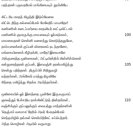
பறந்தான் பருவதமேல் பாங்கியையும் தூக்கியே.
கிட்டரிய காதற் கிழத்தி இடும்வேலை
விட்டெறிந்த கல்லைப்போல் மேலேறிப் பாயாதோ!
கண்ணின் கடைப்பார்வை காதலியர் காட்டிவிட்டால்
மண்ணில் குமரருக்கு மாமலையும் ஓர்கடுகாம்,
100
மாமலைதான் சென்னி வளைந்து கொடுத்ததுவோ,
நாம்மலைக்கக் குப்பன் விரைவாய் நடந்தானோ,
மங்கையினைக் கீழிறக்கி, மாதே! இவைகளே
அங்குரைத்த மூலிகைகள்; அட்டியின்றிக் கிள்ளிக்கொள்
என்றுரைத்தான் குப்பன், இளவஞ்சி தான்மகிழ்ந்து
105
சென்று பறித்தாள். திரும்பிச் சிறிதுவழி
வந்தார்கள், அங்கோர் மரத்து நிழலிலே
சிந்தை மகிழ்ந்து சிறக்க அமர்ந்தார்கள்.
மூலிகையில் ஓர் இனத்தை முன்னே இருவருமாய்
ஞாலத்துப் பேச்சறிய நாக்கிலிட்டுத் தின்றார்கள்,
110
வஞ்சிக்கும் குப்பனுக்கும் வையத்து மாந்தர்களின்
'நெஞ்சம் வசமாக' நேரில் அவர் பேசுதல்போல்
செந்தமிழில் தங்கள் செவியிற்கேட் கப்பெற்றார்.
அந்த மொழிகள் அடியில் வருமாறு: