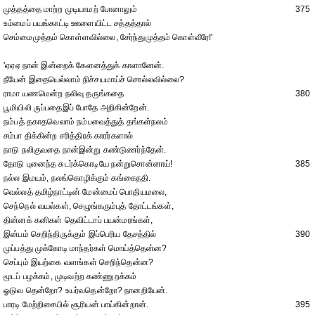
முத்தத்தை மாற்ற முடியாமற் போனாலும்
375
உம்மைப் பயங்காட்டி ஊளையிட்ட சத்தத்தால்
செம்மைமுத்தம் கொள்ளவில்லை, சேர்ந்துமுத்தம் கொள்வீரே!'
'ஏஏஏ நான் இன்றைக் கேளனத்துக் காளானேன்.
நீயேன் இதையெல்லாம் நிச்சயமாய்ச் சொல்லவில்லை?
ராமா யணமென்ற நலிவு தருங்கதை
380
பூமியிலி ருப்பதைஇப் போதே அறிகின்றேன்.
நம்பத் தகாதவெலாம் நம்பவைத்துத் தங்கள்நலம்
சம்பா திக்கின்ற சரித்திரக் காரர்களால்
நாடு நலிகுவதை நான்இன்று கண்டுணர்ந்தேன்.
தோடு புனைந்த சுடர்க்கொடியே நன்றுசொன்னாய்!
385
நல்ல இமயம், நலங்கொழிக்கும் கங்கைநதி.
வெல்லத் தமிழ்நாட்டின் மேன்மைப் பொதியமலை,
செந்நெல் வயல்கள், செழுங்கரும்புத் தோட்டங்கள்,
தின்னக் கனிகள் தெவிட்டாப் பயன்மரங்கள்,
இன்பம் செறிந்திருக்கும் இப்பெரிய தேசத்தில்
390
முப்பத்து முக்கோடி மாந்தர்கள் மொய்த்தென்ன?
செப்பும் இயற்கை வளங்கள் செறிந்தென்ன?
மூடப் பழக்கம், முடிவற்ற கண்ணுறக்கம்
ஓடுவ தென்றோ? உயர்வதென்றோ? நானறியேன்.
பாரடி மேற்றிசையில் சூரியன் பாய்கின்றான்.
395