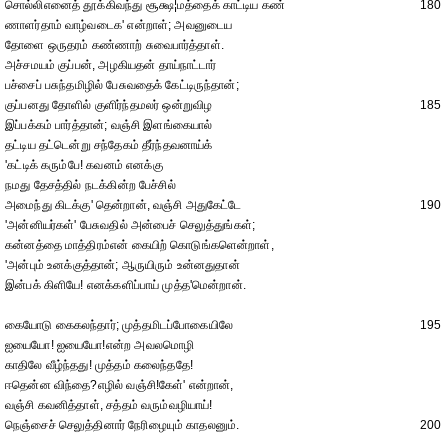
சொல்லிஎனைத் தூக்கிவந்து சூக்ஷ¦மத்தைக் காட்டிய கண்
180
ணாளர்தாம் வாழ்வடைக' என்றாள்; அவனுடைய
தோளை ஒருதரம் கண்ணாற் சுவைபார்த்தாள்.
அச்சமயம் குப்பன், அழகியதன் தாய்நாட்டார்
பச்சைப் பசுந்தமிழில் பேசுவதைக் கேட்டிருந்தான்;
குப்பனது தோளில் குளிர்ந்தமலர் ஒன்றுவிழ
185
இப்பக்கம் பார்த்தான்; வஞ்சி இளங்கையால்
தட்டிய தட்டென்று சந்தேகம் தீர்ந்தவனாய்க்
'கட்டிக் கரும்பே! கவனம் எனக்கு
நமது தேசத்தில் நடக்கின்ற பேச்சில்
அமைந்து கிடக்கு' தென்றான், வஞ்சி அதுகேட்டே
190
'அன்னியர்கள்' பேசுவதில் அன்பைச் செலுத்துங்கள்;
கன்னத்தை மாத்திரம்என் கையிற் கொடுங்களென்றாள்,
'அன்பும் உனக்குத்தான்; ஆருயிரும் உன்னதுதான்
இன்பக் கிளியே! எனக்களிப்பாய் முத்த'மென்றான்.
கையோடு கைகலந்தார்; முத்தமிடப்போகையிலே
195
ஐயையோ! ஐயையோ!என்ற அவலமொழி
காதிலே வீழ்ந்தது! முத்தம் கலைந்ததே!
ஈதென்ன விந்தை?எழில் வஞ்சி!கேள்' என்றான்,
வஞ்சி கவனித்தாள், சத்தம் வரும்வழியாய்!
நெஞ்சைச் செலுத்தினார் நேரிழையும் காதலனும்.
200