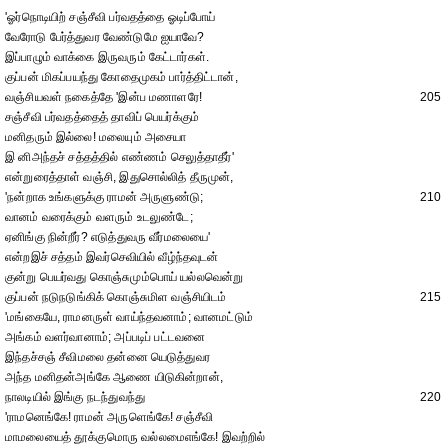
'ஓர்நொடியிற் சஞ்சீவி பர்வதத்தை ஓடிப்போய்
வேரோடு பேர்த்துவர வேண்டுமே ஐயாவே?
இப்பாழும் வாக்கை இருவரும் கேட்டார்கள்.
குப்பன் மிகப்பயந்து கோதைமுகம் பார்த்திட்டான்,
வஞ்சியவள் நகைத்தே 'இன்ப மணாளரே!
205
சஞ்சீவி பர்வதத்தைத் தாவிப் பெயர்க்கும்
மனிதரும் இல்லை! மலையும் அசையா
இ னிஅந்தச் சத்தத்தில் எண்ணம் செலுத்தாதீர்'
என்றுரைத்தாள் வஞ்சி, இதுசொல்லித் தீருமுன்,
'நன்றாக உங்களுக்கு ராமன் அருளுண்டு;
210
வானம் வரைக்கும் வளரும் உடலுண்டே;
ஏனிங்கு நின்றீர்? எடுத்துவரு வீர்மலையை'
என்றஇச் சத்தம் இவர்செவியில் வீழ்ந்தவுடன்
குன்று பெயர்வது கொஞ்சுமும்பொய் யல்லவென்று
குப்பன் நடுநடுங்கிக் கொஞ்சுமிள வஞ்சியிடம்
215
'மங்கையே, ராமனருள் வாய்ந்தவனாம்; வானமட்டும்
அங்கம் வளர்வானாம்; அப்படிப் பட்டவனை
இந்தச்சஞ் சீவிமலை தன்னை யெடுத்துவர
அந்த மனிதன்அங்கே ஆணை யிடுகின்றான்,
நாலடியில் இங்கு நடந்துவந்து
220
'ராமனெங்கே! ராமன் அருளெங்கே! சஞ்சீவி
மாமலையைத் தூக்குமொரு வல்லமைஎங்கே! இவற்றில்