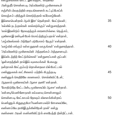
என்றுரைக்கக் கேட்ட இளவஞ்சி, 'காதலரே!
அன்றுநீர் சொன்னபடி அவ்விரண்டு முலிகையைச்
சஞ்சீவி பர்வதத்தில் தையலெனைக் கூட்டிப்போய்க்
கொஞ்சும் பறித்துக் கொடுத்தால் உயிர்வாழ்வேன்.
இல்லையென்றால் ஆவி இரா' தென்றாள். வேட்டுவன்;
35
'கல்லில் நடந்தால்உன் கால்கடுக்கும்' என்றுரைத்தான்.
'கால்இரண்டும் நோவதற்குக் காரணமில்லை. நெஞ்சம்,
மூலிகைஇ ரண்டின்மேல் மொய்த்திருப்பதால்' என்றாள்,
'பாழ்விலங்கால் அந்தோ! படுமோசம் நேரும்' என்றான்.
'வாழ்வில் எங்கும் உள்ளதுதான் வாருங்கள்' என்றுரைத்தாள்.
40
'அவ்விரண்டு மூலிகையின் அந்தரங்கம் அத்தனையும்.
இவ்விடத்திற் கேட்டுக்கொள்' என்றுரைப்பான் குப்பன்:
'ஒன்றைத்தின் றால்இவ் வுலகமக்கள் பேசுவது
நன்றாகக் கேட்கும்மற் றொன்றைவா யில்போட்டால்
மண்ணுலகக் காட்சிஎலாம் மற்றிங் கிருந்தபடி
45
கண்ணுக் கெதிரிலே காணலாம். சொல்லிவிட்டேன்;
ஆதலால் மூலிகையின் ஆசை தணி' என்றான்.
'மோதிடுதே கேட்டபின்பு மூலிகையில் ஆசை' என்றாள்.
'என்னடி!பெண்ணேநான் எவ்வளவு சொன்னாலும்
சொன்னபடி கேட்காமல் தோஷம் விளைக்கின்றாய்
50
பெண்ணுக் கிதுதகுமோ?வண்ணமலர்ச் சோலையிலே,
எண்ணம்வே றாகிஇருக்கின்றேன் நான்' என்று
கண்ணை அவள் கண்ணிலிட்டுக் கையேந்தி நின்றிட்டான்.