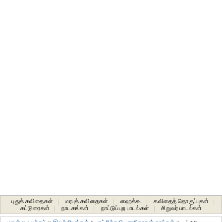
புதுக் கவிதைகள்
|
மரபுக் கவிதைகள்
|
ஹைக்கூ
|
கவிதைத் தொகுப்புகள்
|
கட்டுரைகள்
|
நாடகங்கள்
|
நாட்டுப்புற பாடல்கள்
|
சிறுவர் பாடல்கள்