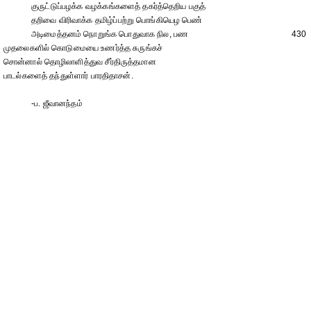
குருட்டுப்பழக்க வழக்கங்களைத் தகர்த்தெறிய பகுத்
தறிவை விரிவாக்க தமிழ்ப்பற்று பொங்கியெழ பெண்
அடிமைத்தனம் நொறுங்க பொதுவாக நில, பண
430
முதலைகளில் கொடுமையை உணர்த்த சுருங்கச்
சொன்னால் தொழிலாளித்துவ சீர்திருத்தமான
பாடல்களைத் தந்துள்ளார் பாரதிதாசன்.
-ப. ஜீவானந்தம்