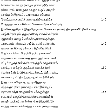
பொல்லா அமெரிக்கன் பொன்னடைந்து தான்மட்டும்
செல்வனாய் வாழத் தினமும் நினைத்திடுவான்.
நல்லவனாய் நானிருக்க நாளும் விரும்புகிறேன்'
சொல்லும் இதுகேட்ட தோகையும் குப்பனும்
'கொத்தடிமை யாகிக் குறைவுபடும் நாட்டுக்கு
140
மெத்ததுணை யாகியிவன் மேன்மை அடைக' என்றார்.
இங்கிலாந்து தேசம் இருந்தொருவன் பேசினான் நாவலந் தீவு நமைவிட்டுப் போகாது.
வாழ்கின்றார் முப்பத்து முக்கோடி மக்கள் என்றால்
சூழ்கின்ற பேதமும் அந்தத் தொகையிருக்கும்;
ஆகையால் எல்லாரும் அங்கே தனித்தனிதான்.
145
ஏகமன தாகிஅவர் நம்மை எதிர்ப்பதெங்கே?
பேதம் வளர்க்கப் பெரும்பெரும்பு ராணங்கள்!
சாதிச்சண்டை வளர்க்கத் தக்க இதி காசங்கள்!
கட்டிச் சமூகத்தின் கண்ணவித்துத் தாமுண்ணக்
கொட்டி அளக்கும் குருக்கள் கணக்கற்றார்,
150
தேன்சுரக்கப் பேசிஇந்து தேசத்தைத் தின்னுதற்கு
வான்சுரரை விட்டுவந்த பூசுரரும் வாழ்கின்றார்.
இந்த உளைச்சேற்றை, ஏறாத ஆழத்தை
எந்தவிதம் நீங்கி நமைஎதிப்பார்? இன்னமும்,
சிந்தனா சக்தி சிறிதுமின்றி மக்களுக்குத்
155
தம்தோள் உழைப்பிலே நம்பிக்கை தானுமின்றி
ஊறும் பகுத்தறிவை இல்லா தொழித்துவிட்டுச்
சாரற்ற சக்கையாய்ச் சத்துடம்பைக் குன்றவைத்துப்