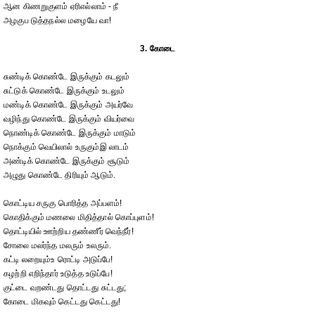
ஆன கிணறுகுளம் ஏரிஎல்லாம் - நீ
அழகுப டுத்தநல்ல மழையே வா!
3. கோடை
சுண்டிக் கொண்டே இருக்கும் கடலும்
சுட்டுக் கொண்டே இருக்கும் உடலும்
மண்டிக் கொண்டே இருக்கும் அயர்வே
வழிந்து கொண்டே இருக்கும் வியர்வை
நொண்டிக் கொண்டே இருக்கும் மாடும்
நொக்கும் வெயிலால் உருகும்இ லாடம்
அண்டிக் கொண்டே இருக்கும் சூடும்
அழுது கொண்டே திரியும் ஆடும்.
கொட்டிய சருகு பொரித்த அப்பளம்!
கொதிக்கும் மணலை மிதித்தால் கொப்புளம்!
தொட்டியில் ஊற்றிய தண்ணீர் வெந்நீர்!
சோலை மலர்ந்த மலரும் உலரும்.
கட்டி லறையும்உ ரொட்டி அடுப்பே!
கழற்றி எறிந்தார் உடுத்த உடுப்பே!
குட்டை வறண்டது தொட்டது சுட்டது;
கோடை மிகவும் கெட்டது கெட்டது!