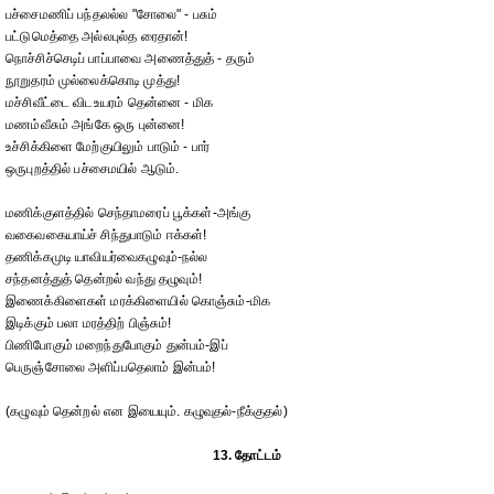
பச்சைமணிப் பந்தலல்ல "சோலை" - பசும்
பட்டுமெத்தை அல்லபுல்த ரைதான்!
நொச்சிச்செடிப் பாப்பாவை அணைத்துத் - தரும்
நூறுதரம் முல்லைக்கொடி முத்து!
மச்சிவீட்டை விடஉயரம் தென்னை - மிக
மணம்வீசும் அங்கே ஒரு புன்னை!
உச்சிக்கிளை மேற்குயிலும் பாடும் - பார்
ஒருபுறத்தில் பச்சைமயில் ஆடும்.
மணிக்குளத்தில் செந்தாமரைப் பூக்கள்-அங்கு
வகைவகையாய்ச் சிந்துபாடும் ஈக்கள்!
தணிக்கமுடி யாவியர்வைகழுவும்-நல்ல
சந்தனத்துத் தென்றல் வந்து தழுவும்!
இணைக்கிளைகள் மரக்கிளையில் கொஞ்சும்-மிக
இடிக்கும் பலா மரத்திற் பிஞ்சும்!
பிணிபோகும் மறைந்துபோகும் துன்பம்-இப்
பெருஞ்சோலை அளிப்பதெலாம் இன்பம்!
(கழுவும் தென்றல் என இயையும். கழுவுதல்-நீக்குதல்)
13. தோட்டம்