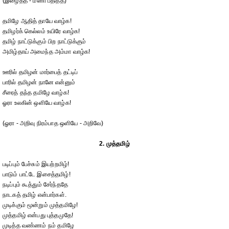
(இழைத்த - மணி பதித்த)
தமிழே ஆதித் தாயே வாழ்க!
தமிழர்க் கெல்லம் உயிரே வாழ்க!
தமிழ் நாட்டுக்கும் பிற நாட்டுக்கும்
அமிழ்தாய் அமைந்த அம்மா வாழ்க!
ஊரில் தமிழன் மார்பைத் தட்டிப்
பாரில் தமிழன் நானே என்னும்
சீரைத் தந்த தமிழே வாழ்க!
ஓரா உலகின் ஒளியே வாழ்க!
(ஓரா - அறிவு நிரம்பாத ஒளியே - அறிவே)
2. முத்தமிழ்
படிப்பும் பேச்சும் இயற்றமிழ்!
பாடும் பாட்டே இசைத்தமிழ்!
நடிப்பும் கூத்தும் சேர்ந்ததே
நாடகத் தமிழ் என்பார்கள்.
முடிக்கும் மூன்றும் முத்தமிழே!
முத்தமிழ் என்பது புத்தமுதே!
முடித்த வண்ணம் நம் தமிழே