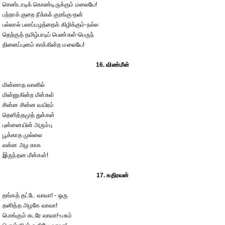
செண்டாடிக் கொண்டிருக்கும் மலையே!
பற்றாக் குறை நீக்கக் குரங்கு-தன்
பல்லால் பலாப்பழத்தைக் கிழிக்கும்-நல்ல
தெற்குத் தமிழ்பாடிப் பெண்கள்-பெருந்
தினைப்புனம் காக்கின்ற மலையே!
16. விண்மீன்
மின்னாத வானில்
மின்னுகின்ற மீன்கள்
சின்ன சின்ன வயிரம்
தெளித்தமுத் துக்கள்
புன்னையின் அரும்பு
பூக்காத முல்லை
என்ன அழ காக
இருந்தன மீன்கள்!
17. கதிரவன்
தங்கத் தட்டே வாவா! - ஒரு
தனித்த அழகே வாவா!
பொங்கும் சுடரே வாவா!-பசும்