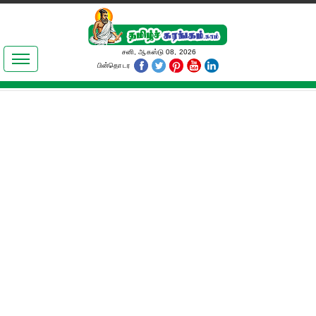
இலக்கியங்கள்
சனி, ஆகஸ்டு 08, 2026
பின்தொடர
தமிழ் உலகம்
அறிவியல்
பொதுஅறிவு
ஆன்மிகம்
ஜோதிடம்
மருத்துவம்
பெண்கள் பகுதி
நகைச்சுவை
கலையுலகம்