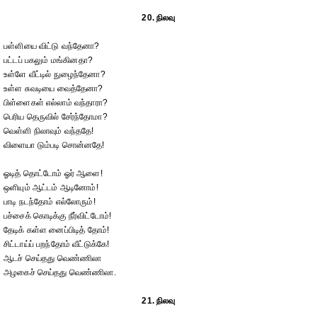
20. நிலவு
பள்ளியை விட்டு வந்தேனா?
பட்டப் பகலும் மங்கினதா?
உள்ளே வீட்டில் நுழைந்தேனா?
உள்ள சுவடியை வைத்தேனா?
பிள்ளைகள் எல்லாம் வந்தாரா?
பெரிய தெருவில் சேர்ந்தோமா?
வெள்ளி நிலாவும் வந்ததே!
விளையா டும்படி சொன்னதே!
ஓடித் தொட்டோம் ஓர் ஆளை!
ஒளியும் ஆட்டம் ஆடினோம்!
பாடி நடந்தோம் எல்லோரும்!
பச்சைக் கொடிக்கு நீர்விட்டோம்!
தேடிக் கள்ள னைப்பிடித் தோம்!
சிட்டாய்ப் பறந்தோம் வீட்டுக்கே!
ஆடச் செய்தது வெண்ணிலா
அழகைச் செய்தது வெண்ணிலா.
21. நிலவு