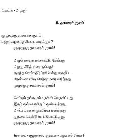
(பகட்டு - அழகு)
6. தாமரைக் குளம்
முழுதழகு தாமரைக் குளம்!
எழுத வருமா ஓவியப் புலவர்க்கும்?
முழுதழகு தாமரைக் குளம்!
அழும் உலகை உவகையிற் சேர்ப்பது
அழகு சிரித் ததை ஒப்பது!
எழுந்த செங்கதிர் 'ஏன்'என்று கைநீட்ட
தேன்கொண்டு செந்தாமரை விரிந்தது.
முழுதழகு தாமரைக் குளம்!
செம்பும் தங்கமும் உருக்கி மெருகிட்டது
இதழ் ஒவ்வொன்றும் ஒளிபெற்றது.
அன்பு மதலை முகமென மலர்ந்தது
குதலை வண்டு வாய் மொழிந்தது.
முழுதழகு தாமரைக் குளம்!
(மதலை - குழந்தை, குதலை - மழலைச் சொல்)