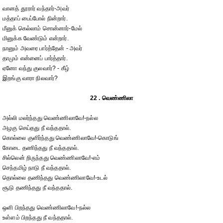
வானத் தூரார் வந்தார்-அவர்
மத்தாப் பைப்போல் நின்றார்.
மீனுக் கெல்லாம் சொன்னார்-மேல்
மினுக்க வேண்டும் என்றார்.
நானும் அவரை பார்த்தேன் - அவர்
தாமும் என்னைப் பார்த்தார்.
ஏனோ வந்து குலவார்? - கீழ்
இறங்கு வாரா நிலவார்?
22 . வெண்ணிலா
அல்லி மலர்ந்தது வெண்ணிலாவே!-நல்ல
அழகு செய்தது நீ வந்ததால்.
கொல்லை குளிர்ந்தது வெண்ணிலாவே!-கொடுங்
கோடை தணிந்தது நீ வந்ததால்.
சில்லென் றிருந்தது வெண்ணிலாவே!-எம்
செந்தமிழ் நாடு நீ வந்ததால்.
தொல்லை தணிந்தது வெண்ணிலாவே!-உடல்
சூடு தணிந்தது நீ வந்ததால்.
ஒளி பிறந்தது வெண்ணிலாவே!-நல்ல
உள்ளம் பிறந்தது நீ வந்ததால்.