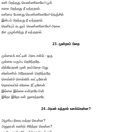
களி பிறந்தது வெண்ணிலாவே!-முக்
கலை பிறந்தது நீ வந்ததால்.
எளிமை போனது வெண்ணிலாவே!-நெஞ்சில்
இன்பம் பிறந்தது நீ வந்ததால்.
நெளியும் கடலும் வெண்ணிலாவே!-அலை
நீள முழங்கிற்று நீ வந்ததால்.
23. மூன்றாம் பிறை
முல்லைக் காட்டின் அடைசலில் - ஒரு
முல்லை யரும்பு தெரிந்ததே.
வில்லேதான் மூன் றாம்பிறை-அது
விண்ணில் அதோதான் தெரிந்ததே.
சொல்லிச் சொல்லிக் காட்டினேன்
தொலையில் விரலை நீட்டினேன்.
இல்லை இல்லை என்றாரே-பின்
இதோ இதோ என் றுரைத்தாரே.
24. அவன் வந்தால் உனக்கென்ன?
அழகிய நிலவு வந்தா லென்ன?
அதுதான் கண்டு சிரித்தா லென்ன?