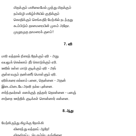
மிதக்கும் பாசிலைமேல் முத்து மிதக்கும்
நம்விழி மகிழ்ச்சியில் குதிக்கும்
கொதிக்கும் செங்கதிர் மேற்கில் நடந்தது
கூம்பிடும் தாமைரையின் முகம் அதோ.
முழுதழகு தாமரைக் குளம்!
7. ஏரி
மாரி வந்தால் நீரைத் தேக்கும் ஏரி - அது
வயலுக் கெல்லாம் நீர் கொடுக்கும் ஏரி.
ஊரில் உள்ள மாடு குடிக்கும் ஏரி - அங்
குள்ளவரும் தண்ணீர் மொள்ளும் ஏரி.
ஏரிக்கரை எல்லாம் பனை, தென்னை - அதன்
இடையிடையே அலரி நல்ல புன்னை.
சார்ந்தவர்கள் எனக்குத் தந்தார் தொன்னை - பனஞ்
சாற்றை ஊற்றிக் குடிக்கச் சொன்னார் என்னை.
8. ஆறு
மேற்கிருந்து கிழக்கு நோக்கி
விரைந்து வந்தாய் ஆறே!
விதவிதப்பூ, பெரும்பெ ருங்கிளை