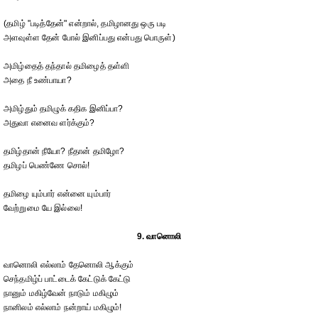
(தமிழ் "படித்தேன்" என்றால், தமிழானது ஒரு படி
அளவுள்ள தேன் போல் இனிப்பது என்பது பொருள்)
அமிழ்தைத் தந்தால் தமிழைத் தள்ளி
அதை நீ உண்பாயா?
அமிழ்தும் தமிழுக் கதிக இனிப்பா?
அதுவா எனைவ ளர்க்கும்?
தமிழ்தான் நீயோ? நீதான் தமிழோ?
தமிழப் பெண்ணே சொல்!
தமிழை யும்பார் என்னை யும்பார்
வேற்றுமை யே இல்லை!
9. வானொலி
வானொலி எல்லாம் தேனொலி ஆக்கும்
செந்தமிழ்ப் பாட்டைக் கேட்டுக் கேட்டு
நானும் மகிழ்வேன் நாடும் மகிழும்
நானிலம் எல்லாம் நன்றாய் மகிழும்!