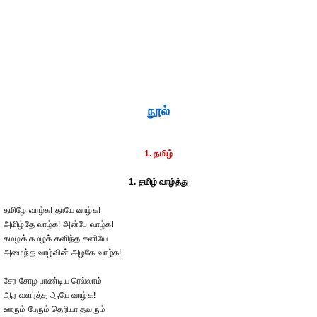
நூல்
1. தமிழ்
1. தமிழ் வாழ்த்து
தமிழே வாழ்க! தாயே வாழ்க!
அமிழ்தே வாழ்க! அன்பே வாழ்க!
கமழக் கமழக் கனிந்த கனியே
அமைந்த வாழ்வின் அழகே வாழ்க!
சேர சோழ பாண்டிய ரெல்லாம்
ஆர வளர்த்த ஆயே வாழ்க!
ஊரும் பேரும் தெரியா தவரும்