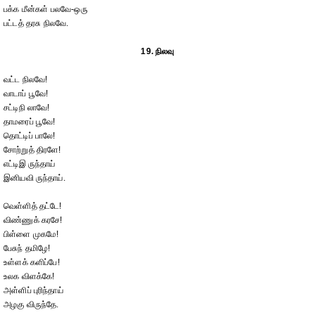
பக்க மீன்கள் பலவே-ஒரு
பட்டத் தரசு நிலவே.
19. நிலவு
வட்ட நிலவே!
வாடாப் பூவே!
சட்டிநி லாவே!
தாமரைப் பூவே!
தொட்டிப் பாலே!
சோற்றுத் திரளே!
எட்டிஇ ருந்தாய்
இனியவி ருந்தாய்.
வெள்ளித் தட்டே!
விண்ணுக் கரசே!
பிள்ளை முகமே!
பேசுந் தமிழே!
உள்ளக் களிப்பே!
உலக விளக்கே!
அள்ளிப் புரிந்தாய்
அழகு விருந்தே.