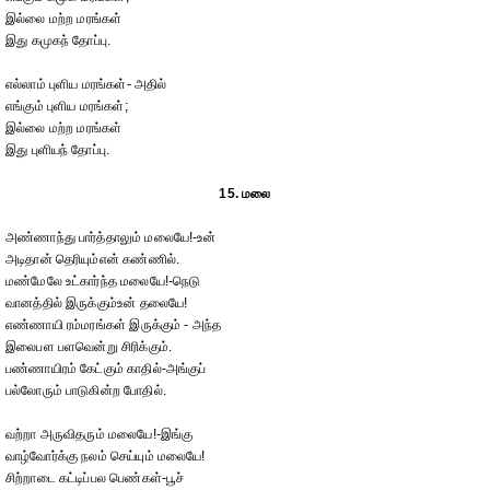
இல்லை மற்ற மரங்கள்
இது கமுகந் தோப்பு.
எல்லாம் புளிய மரங்கள்- அதில்
எங்கும் புளிய மரங்கள்;
இல்லை மற்ற மரங்கள்
இது புளியந் தோப்பு.
15. மலை
அண்ணாந்து பார்த்தாலும் மலையே!-உன்
அடிதான் தெரியும்என் கண்ணில்.
மண்மேலே உட்கார்ந்த மலையே!-நெடு
வானத்தில் இருக்கும்உன் தலையே!
எண்ணாயி ரம்மரங்கள் இருக்கும் - அந்த
இலைபள பளவென்று சிரிக்கும்.
பண்ணாயிரம் கேட்கும் காதில்-அங்குப்
பல்லோரும் பாடுகின்ற போதில்.
வற்றா அருவிதரும் மலையே!-இங்கு
வாழ்வோர்க்கு நலம் செய்யும் மலையே!
சிற்றாடை கட்டிப்பல பெண்கள்-பூச்