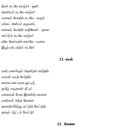
நீலக் கடலே வாழ்க! - ஒளி
நெளியும் கடலே வாழ்க!
மாலைப் போதில் கடலே - வரும்
மக்கட் கின்பம் தருவாய்.
காலைப் போதில் கதிரோன் - தலை
காட்டும் கடலே வாழ்க!
ஏலே லோப்பண் ணாலே - வலை
இழுப்பார் பாடும் கடலே!
11. வயல்
மலர் மணக்கும் தென்றல் காற்றில்
மாமன் வயற் சேற்றில்
சலசல என ஏரை ஓட்டித்
தமிழ் பாடினான் நீட்டி!
மலைகள் போல இரண்டு காளை
மாடுகள் அந்த வேளை
தலைநிமிர்ந்து பாட்டுக் கேட்டுத்
தாவும் ஆட்டம் போட்டு!
12 . சோலை