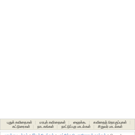
புதுக் கவிதைகள்
|
மரபுக் கவிதைகள்
|
ஹைக்கூ
|
கவிதைத் தொகுப்புகள்
|
கட்டுரைகள்
|
நாடகங்கள்
|
நாட்டுப்புற பாடல்கள்
|
சிறுவர் பாடல்கள்