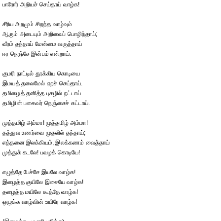
பாரோர் அறியச் செய்தாய் வாழ்க!
சீரிய அறமும் சிறந்த வாழ்வும்
ஆரும் அடையும் அறிவைப் பொழிந்தாய்;
வீரம் தந்தாய் மேன்மை வகுத்தாய்
ஈர நெஞ்சே இன்பம் என்றாய்.
குமரி நாட்டில் தூக்கிய கொடியை
இமயத் தலைமேல் ஏறச் செய்தாய்.
தமிழைத் தனித்த புகழில் நட்டாய்
தமிழின் பகைவர் நெஞ்சைச் சுட்டாய்.
முத்தமிழ் அம்மா! முத்தமிழ் அம்மா!
தத்துவ உணர்வை முதலில் தந்தாய்;
எத்தனை இலக்கியம், இலக்கணம் வைத்தாய்
முத்துக் கடலே! பவழக் கொடியே!
எழுத்தே பேச்சே இயலே வாழ்க!
இழைத்த குயிலே இசையே வாழ்க!
தழைத்த மயிலே கூத்தே வாழ்க!
ஒழுக்க வாழ்வின் உயிரே வாழ்க!