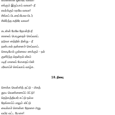
பொன்னின் ஒளியே வாவா!
எங்கும் இருப்பாய் வாவா!- நீ
எவர்க்கும் உறவே வாவா!
சிங்கப் பிடரைப்போல-பிடர்
சிலிர்த்த கதிரே வாவா!
கடலின் மேலே தோன்றி-நீ
காலைப் பொழுதைச் செய்வாய்.
நடுவா னத்தில் நின்று - நீ
நண்பகல் தன்னைச் செய்வாய்.
கொடிமேல் முல்லைம ணக்கும் - நல்
குளிர்ந்த தென்றல் வீசும்
படிநீ மாலைப் போதைப்-பின்
பரிவாய்ச் செய்வாய் வாழ்க.
18. நிலவு
சொக்க வெள்ளித் தட்டு - மிகத்
தூய வெண்ணைய்ப் பிட்டு!
தெற்கத்தியார் சுட்டு-நல்ல
தேங்காய்ப் பாலும் விட்டு
வைக்கச் சொன்ன தோசை-அது
வயிர வட்ட மேசை!