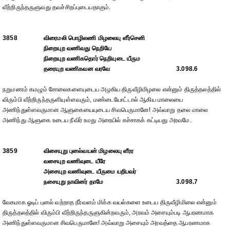
வீற்றிருந்தருளுவது தவச்சிறப்புடையதாகும்.
3858
விரைமலி பொழிலணி மிழலையு ளீர்செனி
நிறையுற வணிவது நெறியே
நிறையுற வணிகதொர் நெறியுடை யீரும
தரையுற வணிகவன வரவே
3.098.6
நறுமணம் கமழும் சோலைகளையுடைய அழகிய திருவீழிமிழலை என்னும் திருத்தலத்தில்
விரும்பி வீற்றிருந்தருளியுள்ளவரும், மண்டையோட்டால் ஆகிய மாலையை
அணிந்துள்ளவருமான ஆளுகையையுடைய சிவபெருமானே! அவ்வாறு தலை மாலை
அணிந்து ஆளுகை உடைய நீவிர் உமது அரையில் கச்சாகக் கட்டியது அரவமே.
3859
விசையுறு புனல்வயன் மிழலையு ளீரர
வசையுற வணிவுடை யீரே
அசையுற வணிவுடை யீருமை யறிபவர்
நசையுறு நாவினர் தாமே
3.098.7
வேகமாக ஓடிப் புனல் வற்றாத நீர்வளம் மிக்க வயல்களை உடைய திருவீழிமிலை என்னும்
திருத்தலத்தில் விரும்பி வீற்றிருந்தருளுகின்றவரும், அரவம் அசையும்படி ஆபரணமாக
அணிந்துள்ளவருமான சிவபெருமானே! அவ்வாறு அசையும் அரவத்தை ஆபரணமாக