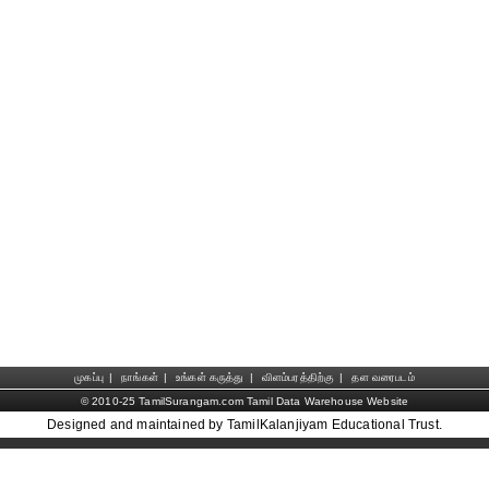
முகப்பு
|
நாங்கள்
|
உங்கள் கருத்து
|
விளம்பரத்திற்கு
|
தள வரைபடம்
© 2010-25 TamilSurangam.com Tamil Data Warehouse Website
Designed and maintained by TamilKalanjiyam Educational Trust.