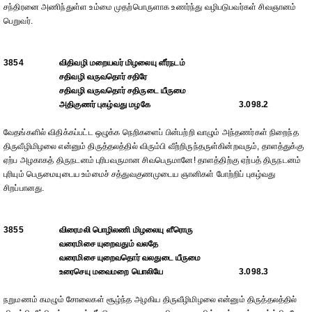
சந்திரனை அணிந்துள்ள உம்மை முதற்பொருளாக உணர்ந்து வழிபடுபவர்கள் சிவஞானம்
பெறுவர்.
3854
விதிவழி மறையவர் மிழலையு ளீர்நடம்
சதிவழி வருவதொர் சதிரே
சதிவழி வருவதொர் சதிருடை யீருமை
அதிகுணர் புகழ்வது மழகே
3.098.2
வேதங்களில் விதிக்கப்பட்ட ஒழுக்க நெறிகளைப் பின்பற்றி வாழும் அந்தணர்கள் நிறைந்த
திருவீழிமிழலை என்னும் திருத்தலத்தில் விரும்பி வீற்றிருந்தருள்கின்றவரும், தாளத்துக்கு
ஏற்ப அழகாகத் திருநடனம் புரிபவருமான சிவபெருமானே! தாளத்திற்கு ஏற்பத் திருநடனம்
புரியும் பெருமையுடைய உம்மைச் சத்துவகுணமுடைய ஞானிகள் போற்றிப் புகழ்வது
சிறப்பானது.
3855
விரைமலி பொழிலணி மிழலையு ளீரொரு
வரைமிசை யுறைவதும் வலதே
வரைமிசை யுறைவதொர் வலதுடை யீருமை
உரைசெயு மவைமறை யொலியே
3.098.3
நறுமணம் கமழும் சோலைகள் சூழ்ந்த அழகிய திருவீழிமிழலை என்னும் திருத்தலத்தில்