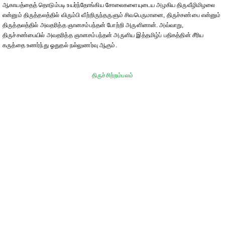
ஆகாயத்தைத் தொடும்படி உயர்ந்தோங்கிய சோலைகளையுடைய அழகிய திருவீழிமிழலை
என்னும் திருத்தலத்தில் விரும்பி வீற்றிருந்தருளும் சிவபெருமானை, திருச்சண்பை என்னும்
திருத்தலத்தில் அவதரித்த ஞானசம்பந்தன் போற்றி அருளினான். அவ்வாறு,
திருச்சண்பையில் அவதரித்த ஞானசம்பந்தன் அருளிய இத்தமிழ்ப் பதிகத்தின் சீரிய
கருத்தை உணர்ந்து ஓதுதல் நல்லுணர்வு ஆகும்.
திருச்சிற்றம்பலம்