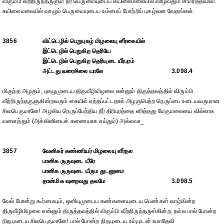
விரும்பி வீற்றிருந்தருளும் நீர் பெருமையுடைய கயிலைமலையில் வாழ்வதும் சாமர்த்தியமே.
கயிலைமலையில் வாழும் பெருமையுடைய உம்மைப் போற்றிப் புகழ்வன வேதங்கள்.
3856
விட்டெழில் பெறுபுகழ் மிழலையு ளீர்கையில்
இட்டெழில் பெறுகிற தெரியே
இட்டெழில் பெறுகிற தெரியுடை யீர்புரம்
அட்டது வரைசிலை யாலே
3.098.4
மிகுந்த அழகும், புகழுமுடைய திருவீழிமிழலை என்னும் திருத்தலத்தில் விரும்பி
வீற்றிருந்தருளுகின்றவரும் கையில் ஏந்தப்பட்டதால் அழகுபெற்ற நெருப்பை உடையவருமான
சிவபெருமானே! அழகிய நெருப்பேந்திய நீர் திரிபுரத்தை எரித்தது மேருமலையை வில்லாக
வளைத்தும் (அக்கினியைக் கணையாக எய்தும்) அல்லவா_
3857
வேனிகர் கண்ணியர் மிழலையு ளீர்நல
பானிக ருருவுடை யீரே
பானிக ருருவுடை யீரும துடனுமை
தான்மிக வுறைவது தவமே
3.098.5
வேல் போன்று கூர்மையும், ஒளியுமுடைய கண்களையுடைய பெண்கள் வாழ்கின்ற
திருவீழிமிழலை என்னும் திருத்தலத்தில் விரும்பி வீற்றிருந்தருள்கின்ற, நல்ல பால் போன்ற
நிறமுடைய சிவபெருமானே! பால் போன்ற நிறமுடைய உம்முடன் உமாதேவி