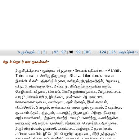
‹‹ முன்புறம்
1
2
96
97
98
99
100
124
125
தொடர்ச்சி ››
|
|
| ... |
|
|
|
|
| ... |
|
|
தேட‌ல் தொட‌ர்பான தகவ‌ல்க‌ள்:
திருவீழிமிழலை - மூன்றாம் திருமுறை - தேவாரப் பதிகங்கள் - Panniru
Thirumurai - பன்னிரு திருமுறை - Shaiva Literature's - சைவ
இலக்கியங்கள் - திருவீழிமிழலை, என்னும், திருத்தலத்தில், மிழலையு,
விரும்பி, சிவபெருமானே, அவ்வாறு, வீற்றிருந்தருளுகின்றவரும்,
பொழிலணி, யீருமை, உம்மைப், அணிந்துள்ளவருமான, பெருமையுடைய,
வாழும், மலைபோன்ற, இலங்கை, புலன்களை, ஆபரணமாக,
சோலைகளையுடைய, வணிவுடை, துன்பத்தைப், இலங்கைமன்,
னிடர்கெடுத், பிரமனும், சண்பையுண், சமணமும், ஞானசம், அவதரித்த,
ஞானசம்பந்தன், புத்தமும், டமணழித், திருமாலும், அற்புத, நிறையுற,
அறியாவண்ணம், புத்தரொ, போற்றி, கமழும், உணர்ந்து, அணிந்துள்ள,
மறையவர், சதிவழி, வருவதொர், சந்திரனை, பொருந்திய, திருமுறை,
திருச்சிற்றம்பலம், ஒண்மதி, யணியுடை, புகழ்வது, அந்தணர்கள்,
கயிலைமலையில், இட்டெழில், பெறுகிற, ருருவுடை, வீற்றிருந்தருளும்,