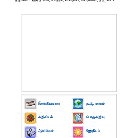
நறுமணம், திருநடனம், போற்றிப், விரைமலி, வரைமிசை, நிறமுடைய
இலக்கியங்கள்
தமிழ் உலகம்
அறிவியல்
பொதுஅறிவு
ஆன்மிகம்
ஜோதிடம்