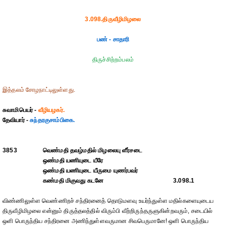
3.098.திருவீழிமிழலை
பண் - சாதாரி
திருச்சிற்றம்பலம்
இத்தலம் சோழநாட்டிலுள்ளது.
சுவாமிபெயர் -
வீழியழகர்.
தேவியார் -
சுந்தரகுசாம்பிகை.
3853
வெண்மதி தவழ்மதில் மிழலையு ளீர்சடை
ஒண்மதி யணியுடை யீரே
ஒண்மதி யணியுடை யீருமை யுணர்பவர்
கண்மதி மிகுவது கடனே
3.098.1
விண்ணிலுள்ள வெண்ணிறச் சந்திரனைத் தொடுமளவு உயர்ந்துள்ள மதில்களையுடைய
திருவீழிமிழலை என்னும் திருத்தலத்தில் விரும்பி வீற்றிருந்தருளுகின்றவரும், சடையில்
ஒளி பொருந்திய சந்திரனை அணிந்துள்ளவருமான சிவபெருமானே! ஒளி பொருந்திய