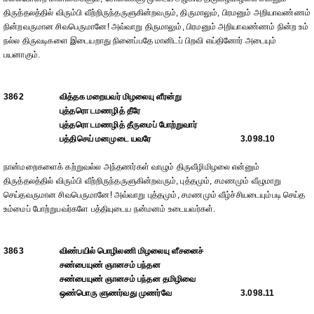
திருத்தலத்தில் விரும்பி வீற்றிருந்தருளுகின்றவரும், திருமாலும், பிரமனும் அறியாவண்ணம்
நின்றவருமான சிவபெருமானே! அவ்வாறு திருமாலும், பிரமனும் அறியாவண்ணம் நின்ற உம்
நல்ல திருவடிகளை இடையறாது நினைப்பதே மானிடப் பிறவி எய்தினோர் அடையும்
பயனாகும்.
3862
வித்தக மறையவர் மிழலையு ளீரன்று
புத்தரொ டமணழித் தீரே
புத்தரொ டமணழித் தீருமைப் போற்றுவார்
பத்திசெய் மனமுடை யவரே
3.098.10
நான்மறைகளைக் கற்றுவல்ல அந்தணர்கள் வாழும் திருவீழிமிழலை என்னும்
திருத்தலத்தில் விரும்பி வீற்றிருந்தருளுகின்றவரும், புத்தமும், சமணமும் வீழுமாறு
செய்தவருமான சிவபெருமானே! அவ்வாறு புத்தமும், சமணமும் வீழ்ச்சியடையும்படி செய்த
உம்மைப் போற்றுபவர்களே பத்தியுடைய நன்மனம் உடையவர்கள்.
3863
விண்பயில் பொழிலணி மிழலையு ளீசனைச்
சண்பையுண் ஞானசம் பந்தன
சண்பையுண் ஞானசம் பந்தன தமிழிவை
ஒண்பொரு ளுணர்வது முணர்வே
3.098.11