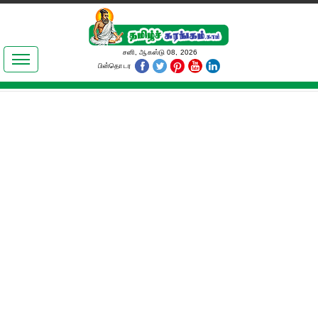
இலக்கியங்கள்
சனி, ஆகஸ்டு 08, 2026
பின்தொடர
தமிழ் உலகம்
அறிவியல்
பொதுஅறிவு
ஆன்மிகம்
ஜோதிடம்
மருத்துவம்
பெண்கள் பகுதி
நகைச்சுவை
கலையுலகம்