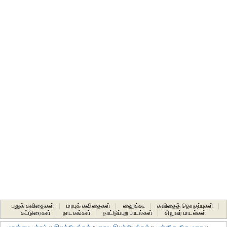
புதுக் கவிதைகள்
|
மரபுக் கவிதைகள்
|
ஹைக்கூ
|
கவிதைத் தொகுப்புகள்
|
கட்டுரைகள்
|
நாடகங்கள்
|
நாட்டுப்புற பாடல்கள்
|
சிறுவர் பாடல்கள்