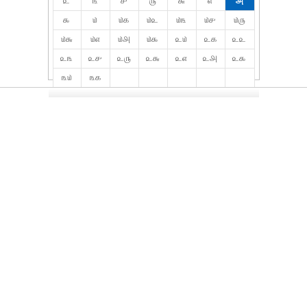
௨
௩
௪
௫
௬
௭
௮
௯
௰
௰௧
௰௨
௰௩
௰௪
௰௫
௰௬
௰௭
௰௮
௰௯
௨௰
௨௧
௨௨
௨௩
௨௪
௨௫
௨௬
௨௭
௨௮
௨௯
௩௰
௩௧