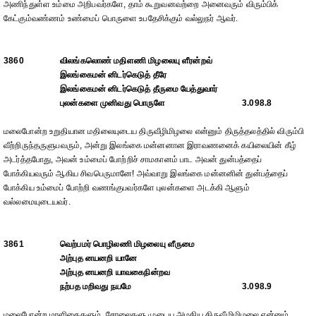
அணிந்துள்ள உம்மை அறிபவர்களே, தாம் கூறுவனவற்றை அனைவரும் விரும்பிக்
கேட்கும்வண்ணம் உண்மைப் பொருளை உபதேசிக்கும் வல்லுநர் ஆவர்.
3860
விலங்கலொண் மதிளணி மிழலையு ளீரன்றவ்
இலங்கைமன் னிடர்கெடுத் தீரே
இலங்கைமன் னிடர்கெடுத் தீருமை யேத்துவார்
புலன்களை முனிவது பொருளே
3.098.8
மலைபோன்ற உறுதியான மதிலையுடைய திருவீழிமிழலை என்னும் திருத்தலத்தில் விரும்பி
வீற்றிருந்தருளுபவரும், அன்று இலங்கை மன்னனான இராவணனைக் கயிலையின் கீழ்
அடர்த்தபோது, அவன் உம்மைப் போற்றிச் சாமகானம் பாட அவன் துன்பத்தைப்
போக்கியவரும் ஆகிய சிவபெருமானே! அவ்வாறு இலங்கை மன்னனின் துன்பத்தைப்
போக்கிய உம்மைப் போற்றி வணங்குபவர்களே புலன்களை அடக்கி ஆளும்
வல்லமையுடையவர்.
3861
வெற்பமர் பொழிலணி மிழலையு ளீருமை
அற்புத னயனறி யானே
அற்புத னயனறி யாவகைநின்றவ
நற்பத மறிவது நயமே
3.098.9
மலைபோன்ற மாளிகைகளும், சோலைகளு முடைய அழகிய திருவீழிமிழலை என்னும்