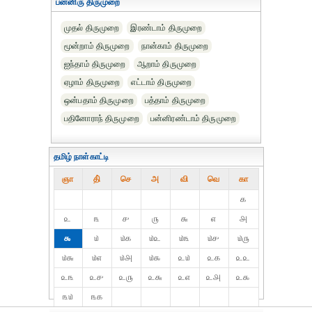
பன்னிரு திருமுறை
முதல் திருமுறை
இரண்டாம் திருமுறை
மூன்றாம் திருமுறை
நான்காம் திருமுறை
ஐந்தாம் திருமுறை
ஆறாம் திருமுறை
ஏழாம் திருமுறை
எட்டாம் திருமுறை
ஒன்பதாம் திருமுறை
பத்தாம் திருமுறை
பதினோராந் திருமுறை
பன்னிரண்டாம் திருமுறை
தமிழ் நாள்காட்டி
ஞா
தி்
செ
அ
வி
வெ
கா
௧
௨
௩
௪
௫
௬
௭
௮
௯
௰
௰௧
௰௨
௰௩
௰௪
௰௫
௰௬
௰௭
௰௮
௰௯
௨௰
௨௧
௨௨
௨௩
௨௪
௨௫
௨௬
௨௭
௨௮
௨௯
௩௰
௩௧