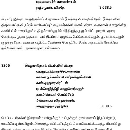
பரவுவானவர்க் காகவார்கடல்
நஞ்சமுண்ட பரிசதே
3.038.5
அடியார் நடுவுள் கலந்திருக்கப் பெறாமையால் இவற்றை வினவுகின்றேன். இறைவனின்
திருவடிகட்கு விரும்பிப் பணிசெய்யும் அடியவர்களே! விளம்புவீராக. அலைகள் மோதுகின்ற
காவிரியின் கரையிலுள்ள திருக்கண்டியூரில் வீற்றிருந்தருளும் வீரட்டநாதன், முரவு,
மொந்தை, முழவு முதலான வாத்தியங்கள் முழங்க, பேய்க்கணங்களும், பூதகணங்களும்
சூழ்ந்து நிற்க, தன்னை வழிபட்ட தேவர்கள் பொருட்டுப் பெரிய பாற்கடலில் தோன்றிய
நஞ்சினை உண்ட தன்மைதான் என்கொல்?.
3205
இயலுமாறெனக் கியம்புமின்னிறை
வன்னுமாய்நிறை செய்கையைக்
கயனெடுங்கண்ணி னார்கள்தாம்பொலி
கண்டியூருரை வீரட்டன்
புயல்பொழிந்திழி வானுளோர்களுக்
காகஅன்றயன் பொய்ச்சிரம்
அயனகவ்வ தரிந்துமற்றதில்
ஊணுகந்த வருத்தியே
3.038.6
மெய்யடியார்களே! இறைவன் உலகினுக்கும், உயிருக்கும் தலைவனாய் இருப்பதோடு,
உலகப்பொருள்களிலும், அனைத்து உயிர்களிடத்தும் அவையேயாய்க் கலந்து வியாபித்து
நிற்கும் தன்மையை எனக்கு இயன்ற அளவு இயம்புவீர்களாக! கயல் போன்ற நீண்ட