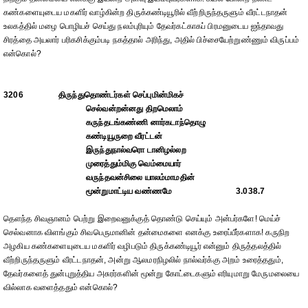
கண்களையுடைய மகளிர் வாழ்கின்ற திருக்கண்டியூரில் வீற்றிருந்தருளும் வீரட்டநாதன்
உலகத்தில் மழை பொழியச் செய்து நலம்புரியும் தேவர்கட்காகப் பிரமனுடைய ஐந்தாவது
சிரத்தை அயலார் பரிகசிக்கும்படி நகத்தால் அரிந்து, அதில் பிச்சையேற்றுண்ணும் விருப்பம்
என்கொல்?
3206
திருந்துதொண்டர்கள் செப்புமின்மிகச்
செல்வன்றன்னது திறமெலாம்
கருந்தடங்கண்ணி னார்கடாந்தொழு
கண்டியூருறை வீரட்டன்
இருந்துநால்வரொ டானிழல்லற
முரைத்தும்மிகு வெம்மையார்
வருந்தவன்சிலை யாலம்மாமதின்
மூன்றுமாட்டிய வண்ணமே
3.038.7
தௌந்த சிவஞானம் பெற்று இறைவனுக்குத் தொண்டு செய்யும் அன்பர்களே! மெய்ச்
செல்வனாக விளங்கும் சிவபெருமானின் தன்மைகளை எனக்கு உரைப்பீர்களாக! கருநிற
அழகிய கண்களையுடைய மகளிர் வழிபடும் திருக்கண்டியூர் என்னும் திருத்தலத்தில்
வீற்றிருந்தருளும் வீரட்டநாதன், அன்று ஆலமரநிழலில் நால்வர்க்கு அறம் உரைத்ததும்,
தேவர்களைத் துன்புறுத்திய அசுரர்களின் மூன்று கோட்டைகளும் எரியுமாறு மேருமலையை
வில்லாக வளைத்ததும் என்கொல்?