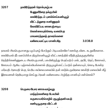
3207
நாவிரித்தரன் றொல்புகழ்பல
பேணுவீரிறை நல்குமின்
காவிரித்தடம் புனல்செய்கண்டியூர்
வீரட்டத்துறை கண்ணுதல்
கோவிரிப்பய னானஞ்சாடிய
கொள்கையுங்கொடி வரைபெற
மாவரைத்தலத் தாலரக்கனை
வலியைவாட்டிய மாண்பதே
3.038.8
நாவால் சிவபெருமானது பழம்புகழ் போற்றும் அடியவர்களே! எனக்கு விடை கூறுவீர்களாக.
காவிரியால் நீர் வளம்மிக்க திருக்கண்டியூர் வீரட்டானத்தில் வீற்றிருந்தருளுகின்ற
நெற்றிக்கண்ணுடைய சிவபெருமான், பசுவிலிருந்து பெறப்படும் பால், தயிர், நெய், கோசலம்,
கோமயம் ஆகிய பஞ்சகவ்வியங்களால் திருமுழுக்காட்டப்படும் தன்மையும், கொடி போன்ற
பார்வதி அமைதி பெற, பெரிய கயிலைமலையில் தன் காற்பெருவிரலை ஊன்றி மலையின் கீழ்
இராவணன் நெரியுமாறு செய்து அவன் வலிமையை அழித்த மாண்பும் என்கொல்?
3208
பெருமையேசர ணாகவாழ்வுறு
மாந்தர்காளிறை பேசுமின்
கருமையார்பொழில் சூழுந்தண்வயற்
கண்டியூருறை வீரட்டன்