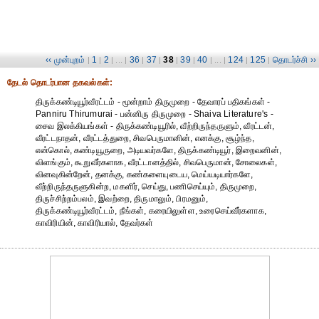
‹‹ முன்புறம்
1
2
36
37
38
39
40
124
125
தொடர்ச்சி ››
|
|
| ... |
|
|
|
|
| ... |
|
|
தேட‌ல் தொட‌ர்பான தகவ‌ல்க‌ள்:
திருக்கண்டியூர்வீரட்டம் - மூன்றாம் திருமுறை - தேவாரப் பதிகங்கள் -
Panniru Thirumurai - பன்னிரு திருமுறை - Shaiva Literature's -
சைவ இலக்கியங்கள் - திருக்கண்டியூரில், வீற்றிருந்தருளும், வீரட்டன்,
வீரட்டநாதன், வீரட்டத்துறை, சிவபெருமானின், எனக்கு, சூழ்ந்த,
என்கொல், கண்டியூருறை, அடியவர்களே, திருக்கண்டியூர், இறைவனின்,
விளங்கும், கூறுவீர்களாக, வீரட்டானத்தில், சிவபெருமான், சோலைகள்,
வினவுகின்றேன், தனக்கு, கண்களையுடைய, மெய்யடியார்களே,
வீற்றிருந்தருளுகின்ற, மகளிர், செய்து, பணிசெய்யும், திருமுறை,
திருச்சிற்றம்பலம், இவற்றை, திருமாலும், பிரமனும்,
திருக்கண்டியூர்வீரட்டம், நீங்கள், கரையிலுள்ள, உரைசெய்வீர்களாக,
காவிரியின், காவிரியால், தேவர்கள்