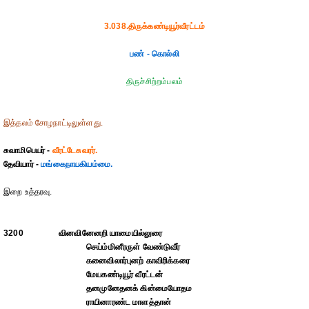
3.038.திருக்கண்டியூர்வீரட்டம்
பண் - கொல்லி
திருச்சிற்றம்பலம்
இத்தலம் சோழநாட்டிலுள்ளது.
சுவாமிபெயர் -
வீரட்டேசுவரர்.
தேவியார் -
மங்கைநாயகியம்மை.
இறை உத்தரவு.
3200
வினவினேனறி யாமையில்லுரை
செய்ம்மினீரருள் வேண்டுவீர்
கனைவிலார்புனற் காவிரிக்கரை
மேயகண்டியூர் வீரட்டன்
தனமுனேதனக் கின்மையோதம
ராயினாரண்ட மாளத்தான்