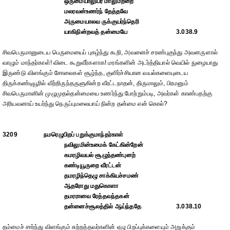
ஒருமையாலுயர் மாலுமற்றை
மலரவன்உணர்ந் தேத்தவே
அருமையாலவ ருக்குயர்ந்தெரி
யாகிநின்றவத் தன்மையே
3.038.9
சிவபெருமானுடைய பெருமையைப் புகழ்ந்து கூறி, அவனைச் சரண்புகுந்து அவனருளால்
வாழும் மாந்தர்காள்! விடை கூறுவீர்களாக! மரங்களின் அடர்த்தியால் வெயில் நுழையாது
இருண்டு விளங்கும் சோலைகள் சூழ்ந்த, குளிர்ச்சியான வயல்களையுடைய
திருக்கண்டியூரில் வீற்றிருந்தருளுகின்ற வீரட்டநாதன், திருமாலும், பிரமனும்
சிவபெருமானின் முழுமுதல்தன்மையை உணர்ந்து போற்றும்படி, அவர்கள் காண்பதற்கு
அரியவனாய் உயர்ந்து நெருப்புமலையாய் நின்ற தன்மை என் கொல்?
3209
நமரெழுபிறப் பறுக்குமாந்தர்காள்
நவிலுமின்உமைக் கேட்கின்றேன்
கமரழிவயல் சூழுந்தண்புனற்
கண்டியூருறை வீரட்டன்
தமரழிந்தெழு சாக்கியச்சமண்
ஆதரோது மதுகொளா
தமரரானவ ரேத்தவந்தகன்
தன்னைச்சூலத்தில் ஆய்ந்ததே
3.038.10
தம்மைச் சார்ந்து விளங்கும் சுற்றத்தவர்களின் ஏழு பிறப்புக்களையும் அறுக்கும்