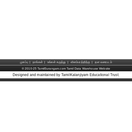
முகப்பு
|
நாங்கள்
|
உங்கள் கருத்து
|
விளம்பரத்திற்கு
|
தள வரைபடம்
© 2010-25 TamilSurangam.com Tamil Data Warehouse Website
Designed and maintained by TamilKalanjiyam Educational Trust.