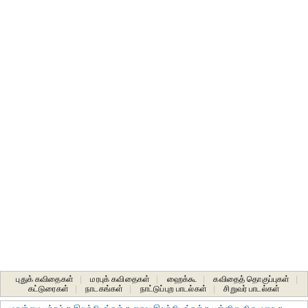
புதுக் கவிதைகள்
|
மரபுக் கவிதைகள்
|
ஹைக்கூ
|
கவிதைத் தொகுப்புகள்
|
கட்டுரைகள்
|
நாடகங்கள்
|
நாட்டுப்புற பாடல்கள்
|
சிறுவர் பாடல்கள்