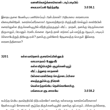
வனனில்வாழ்க்கைகொண் டாடிப்பாடியிவ்
வையமாப்பலி தேர்ந்ததே
3.038.1
இறையருளை வேண்டிய பணிசெய்யும் அன்பர்காள்! அறியாமை காரணமாக
வினவுகின்றேன். உரைசெய்வீர்களாக! ஆரவாரத்தோடு மிகுந்தநீர் செல்லும் காவிரியின்
கரையிலுள்ள திருக்கண்டியூரில் வீற்றிருந்தருளும் வீரட்ட நாதன், தனக்கு நெருக்கமான
திருமாலும், பிரமனும் அண்டங்களை ஆளத் தான் சுடுகாட்டில் வாழ்ந்து ஆடியும், பாடியும்
பிச்சையேற்றுத் திரிவது ஏன்? தனக்கு முன்னோர் தேடிவைத்த பொருள் இல்லாத
காரணத்தினாலா?
3201
உள்ளவாறெனக் குரைசெய்மின்னுயர்
வாயமாதவம் பேணுவீர்
கள்ளவிழ்பொழில் சூழங்கண்டியூர்
வீரட்டத்துறை காதலான்
பிள்ளைவான்பிறை செஞ்சடைம்மிசை
வைத்ததும்பெரு நீரொலி
வெள்ளந்தாங்கிய தென்கொலோமிகு
மங்கையா ளுடனாகவே
3.038.2
உயர்ந்த பெரிய தவநெறியில் நிற்பவர்களே! எனக்கு உள்ளவாறு உரைசெய்வீர்களாக!
தேன்கமழும் சோலைகள் சூழ்ந்த திருக்கண்டியூரில் தனக்கு ஒப்பாரும், மிக்காருமில்லாத,