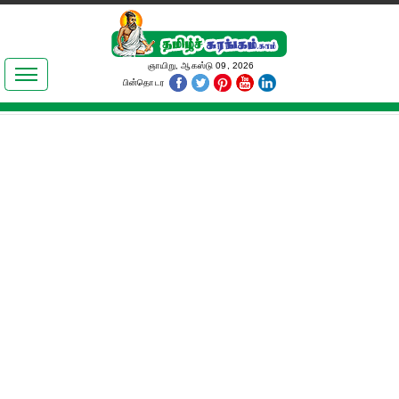
இலக்கியங்கள்
ஞாயிறு, ஆகஸ்டு 09, 2026
பின்தொடர
தமிழ் உலகம்
அறிவியல்
பொதுஅறிவு
ஆன்மிகம்
ஜோதிடம்
மருத்துவம்
பெண்கள் பகுதி
நகைச்சுவை
கலையுலகம்