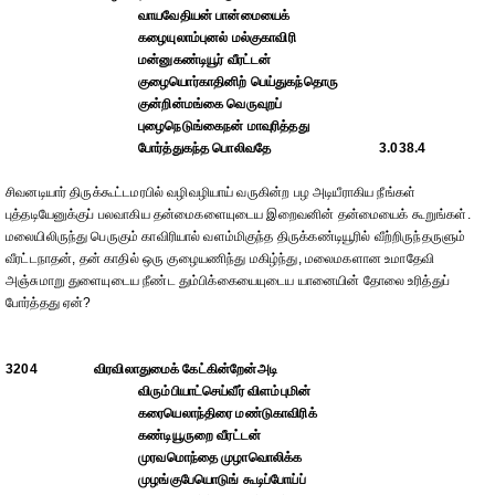
வாயவேதியன் பான்மையைக்
கழையுலாம்புனல் மல்குகாவிரி
மன்னுகண்டியூர் வீரட்டன்
குழையொர்காதினிற் பெய்துகந்தொரு
குன்றின்மங்கை வெருவுறப்
புழைநெடுங்கைநன் மாவுரித்தது
போர்த்துகந்த பொலிவதே
3.038.4
சிவனடியார் திருக்கூட்டமரபில் வழிவழியாய் வருகின்ற பழ அடியீராகிய நீங்கள்
புத்தடியேனுக்குப் பலவாகிய தன்மைகளையுடைய இறைவனின் தன்மையைக் கூறுங்கள்.
மலையிலிருந்து பெருகும் காவிரியால் வளம்மிகுந்த திருக்கண்டியூரில் வீற்றிருந்தருளும்
வீரட்டநாதன், தன் காதில் ஒரு குழையணிந்து மகிழ்ந்து, மலைமகளான உமாதேவி
அஞ்சுமாறு துளையுடைய நீண்ட தும்பிக்கையையுடைய யானையின் தோலை உரித்துப்
போர்த்தது ஏன்?
3204
விரவிலாதுமைக் கேட்கின்றேன்அடி
விரும்பியாட்செய்வீர் விளம்புமின்
கரையெலாந்திரை மண்டுகாவிரிக்
கண்டியூருறை வீரட்டன்
முரவமொந்தை முழாவொலிக்க
முழங்குபேயொடுங் கூடிப்போய்ப்