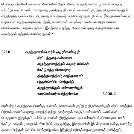
மெய்யடியார்களே! உங்களை வினவுகின்றேன். விடை கூறுவீர்களாக. பூமியில் வெடிப்பு
ஏற்பட்டு வறட்சி உண்டாகாதவாறு குளிர்ந்த நீர் பாயும் வயல்கள் சூழ்ந்த திருக்கண்டியூரில்
வீற்றிருந்தருளும் வீரட்டன், தமது சமயத்தவர் பயனெய்தாது அழியும்படி இறைவனைச்சாரும்
வழிகளை எடுத்துரைக்காத புத்தர், சமணர்கள் உரைக்கும் உலகியல் அறங்களான
கொல்லாமை, பரதுக்க துக்கம் இவற்றை மறுத்து, தேவர்கள் ஏத்த அந்தகாசுரனைச்
சூலத்தால் குத்திக் கொன்றது ஏன்?
3210
கருத்தனைப்பொழில் சூழுங்கண்டியூர்
வீரட்டத்துறை கள்வனை
அருத்தனைத்திறம் அடியர்பால்மிகக்
கேட்டுகந்த வினாவுரை
திருத்தமாந்திகழ் காழிஞானசம்
பந்தன்செப்பிய செந்தமிழ்
ஒருத்தராகிலும் பலர்களாகிலும்
உரைசெய்வார் உயர்ந்தார்களே
3.038.11
அன்பர்தம் கருத்தாக விளங்குபவனாய், சோலைகள் சூழ்ந்த திருக்கண்டியூர் வீரட்டானத்தில்
பிறரால் காணப்பெறாது மறைந்திருந்து மனத்தைக் கவரும் கள்வனாய், சொல்லின்
பொருளாக இருக்கும், அப்பெருமானின் திறத்தினை அடியவர்களிடம் வினாவுரையாகக்
கேட்டு மகிழும் முறையில் சீகாழியில் அவதரித்த, இறைவனின் இயல்புகளை நன்கு உணர்ந்த
ஞானசம்பந்தன் செப்பிய செந்தமிழாகிய இத்திருப்பதிகத்தை ஒருவராகத் தனித்தும்,