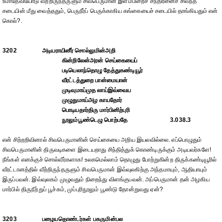
உமாதேவியோடு வீற்றிருந்தருளும் சிவபெருமான் இளம்பிறைச் சந்திரனைச் சிவந்த
சடையின் மீது வைத்ததும், பெருநீர்ப் பெருக்காகிய கங்கையைச் சடையில் தாங்கியதும் என்
கொல்?.
3202
அடியராயினீர் சொல்லுமின்அறி
கின்றிலேன்அரன் செய்கையைப்
படியெலாந்தொழு தேத்துகண்டியூர்
வீரட்டத்துறை பான்மையான்
முடிவுமாய்முத லாய்இவ்வைய
முழுதுமாய்அழ காயதோர்
பொடியதார்திரு மார்பினிற்புரி
நூலும்பூண்டெழு பொற்பதே
3.038.3
என் சிற்றறிவினால் சிவபெருமானின் செய்கையை அறிய இயலவில்லை. எப்பொழுதும்
சிவபெருமானின் திருவடிகளை இடையறாது சிந்தித்துக் கொண்டிருக்கும் அடியவர்களே!
நீங்கள் எனக்குச் சொல்வீர்களாக! உலகமெல்லாம் தொழுது போற்றுகின்ற திருக்கண்டியூரில்
வீரட்டானத்தில் வீற்றிருந்தருளும் சிவபெருமான் இவ்வுலகிற்கு அந்தமாயும், ஆதியாயும்
இருப்பவன். இவ்வுலகம் முழுவதும் நிறைந்து விளங்குபவன். அப்பெருமான் தன் அழகிய
மார்பில் திருநீற்றுப் பூச்சும், முப்புரிநூலும் பூண்டு தோன்றுவது ஏன்?
3203
பழையதொண்டர்கள் பகருமின்பல