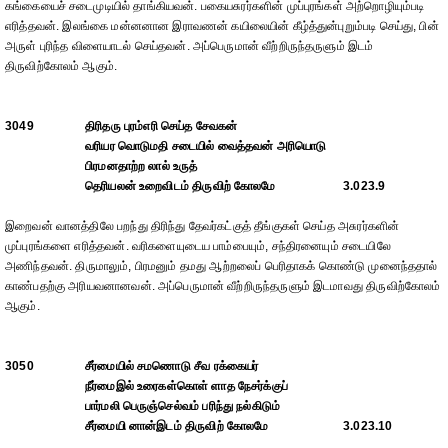
கங்கையைச் சடைமுடியில் தாங்கியவன். பகையசுரர்களின் முப்புரங்கள் அற்றொழியும்படி
எரித்தவன். இலங்கை மன்னனான இராவணன் கயிலையின் கீழ்த்துன்புறும்படி செய்து, பின்
அருள் புரிந்த விளையாடல் செய்தவன். அப்பெருமான் வீற்றிருந்தருளும் இடம்
திருவிற்கோலம் ஆகும்.
3049
திரிதரு புரம்எரி செய்த சேவகன்
வரியர வொடுமதி சடையில் வைத்தவன் அரியொடு
பிரமனதாற்ற லால் உருத்
தெரியலன் உறைவிடம் திருவிற் கோலமே
3.023.9
இறைவன் வானத்திலே பறந்து திரிந்து தேவர்கட்குத் தீங்குகள் செய்த அசுரர்களின்
முப்புரங்களை எரித்தவன். வரிகளையுடைய பாம்பையும், சந்திரனையும் சடையிலே
அணிந்தவன். திருமாலும், பிரமனும் தமது ஆற்றலைப் பெரிதாகக் கொண்டு முனைந்ததால்
காண்பதற்கு அரியவனானவன். அப்பெருமான் வீற்றிருந்தருளும் இடமாவது திருவிற்கோலம்
ஆகும்.
3050
சீர்மையில் சமணொடு சீவ ரக்கையர்
நீர்மைஇல் உரைகள்கொள் ளாத நேசர்க்குப்
பார்மலி பெருஞ்செல்வம் பரிந்து நல்கிடும்
சீர்மையி னான்இடம் திருவிற் கோலமே
3.023.10