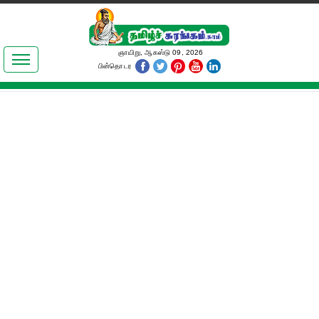
இலக்கியங்கள்
ஞாயிறு, ஆகஸ்டு 09, 2026
பின்தொடர
தமிழ் உலகம்
அறிவியல்
பொதுஅறிவு
ஆன்மிகம்
ஜோதிடம்
மருத்துவம்
பெண்கள் பகுதி
நகைச்சுவை
கலையுலகம்