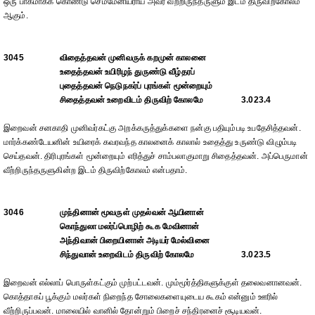
ஒரு பாகமாகக் கொண்டு செம்மேனியராய் அவர் வீற்றிருந்தருளும் இடம் திருவிற்கோலம்
ஆகும்.
3045
விதைத்தவன் முனிவருக் கறமுன் காலனை
உதைத்தவன் உயிரிழந் துருண்டு வீழ்தரப்
புதைத்தவன் நெடுநகர்ப் புரங்கள் மூன்றையும்
சிதைத்தவன் உறைவிடம் திருவிற் கோலமே
3.023.4
இறைவன் சனகாதி முனிவர்கட்கு அறக்கருத்துக்களை நன்கு பதியும்படி உபதேசித்தவன்.
மார்க்கண்டேயனின் உயிரைக் கவரவந்த காலனைக் காலால் உதைத்து உருண்டு விழும்படி
செய்தவன். திரிபுரங்கள் மூன்றையும் எரித்துச் சாம்பலாகுமாறு சிதைத்தவன். அப்பெருமான்
வீற்றிருந்தருளுகின்ற இடம் திருவிற்கோலம் என்பதாம்.
3046
முந்தினான் மூவருள் முதல்வன் ஆயினான்
கொந்துலா மலர்ப்பொழிற் கூக மேவினான்
அந்திவான் பிறையினான் அடியர் மேல்வினை
சிந்துவான் உறைவிடம் திருவிற் கோலமே
3.023.5
இறைவன் எல்லாப் பொருள்கட்கும் முற்பட்டவன். மும்மூர்த்திகளுக்குள் தலைவனானவன்.
கொத்தாகப் பூக்கும் மலர்கள் நிறைந்த சோலைகளையுடைய கூகம் என்னும் ஊரில்
வீற்றிருப்பவன். மாலையில் வானில் தோன்றும் பிறைச் சந்திரனைச் சூடியவன்.