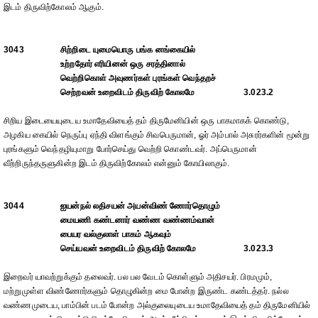
இடம் திருவிற்கோலம் ஆகும்.
3043
சிற்றிடை யுமையொரு பங்க னங்கையில்
உற்றதோர் எரியினன் ஒரு சரத்தினால்
வெற்றிகொள் அவுணர்கள் புரங்கள் வெந்தறச்
செற்றவன் உறைவிடம் திருவிற் கோலமே
3.023.2
சிறிய இடையையுடைய உமாதேவியைத் தம் திருமேனியின் ஒரு பாகமாகக் கொண்டு,
அழகிய கையில் நெருப்பு ஏந்தி விளங்கும் சிவபெருமான், ஓர் அம்பால் அசுரர்களின் மூன்று
புரங்களும் வெந்தழியுமாறு போர்செய்து வெற்றி கொண்டவர். அப்பெருமான்
வீற்றிருந்தருளுகின்ற இடம் திருவிற்கோலம் என்னும் கோயிலாகும்.
3044
ஐயன்நல் லதிசயன் அயன்விண் ணோர்தொழும்
மையணி கண்டனார் வண்ண வண்ணம்வான்
பையர வல்குலாள் பாகம் ஆகவும்
செய்யவன் உறைவிடம் திருவிற் கோலமே
3.023.3
இறைவர் யாவற்றுக்கும் தலைவர். பல பல வேடம் கொள்ளும் அதிசயர். பிரமமும்,
மற்றுமுள்ள விண்ணோர்களும் தொழுகின்ற மை போன்ற இருண்ட கண்டத்தர். நல்ல
வண்ணமுடைய, பாம்பின் படம் போன்ற அல்குலையுடைய உமாதேவியைத் தம் திருமேனியில்