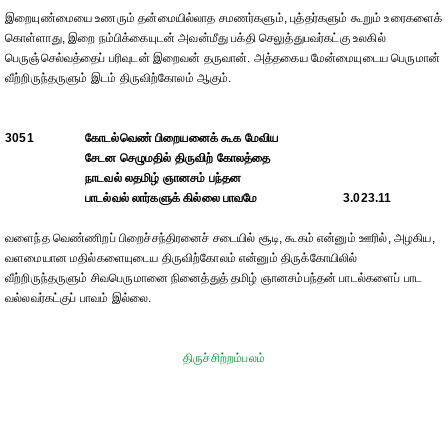
இறையுண்மையை உணரும் தன்மையில்லாத சமணர்களும், புத்தர்களும் கூறும் உரைகளைக்
கொள்ளாது, இறை நம்பிக்கையுடன் அவன்மீது பக்தி செலுத்துபவர்கட்கு உலகில்
பெருஞ்செல்வத்தைப் பரிவுடன் இறைவன் தருவான். அத்தகைய மேன்மையுடைய பெருமான்
வீற்றிருந்தருளும் இடம் திருவிற்கோலம் ஆகும்.
3051
கோடல்வெண் பிறையனைக் கூக மேவிய
சேடன செழுமதில் திருவிற் கோலத்தை
நாடவல் லதமிழ் ஞானசம் பந்தன
பாடல்வல் லார்களுக் கில்லை பாவமே
3.023.11
வளைந்த வெண்ணிறப் பிறைச்சந்திரனைச் சடையில் சூடி, கூகம் என்னும் ஊரில், அழகிய,
வளமையான மதில்களையுடைய திருவிற்கோலம் என்னும் திருக்கோயிலில்
வீற்றிருந்தருளும் சிவபெருமானை நினைத்துத் தமிழ் ஞானசம்பந்தன் பாடல்களைப் பாட
வல்லவர்கட்குப் பாவம் இல்லை.
திருச்சிற்றம்பலம்