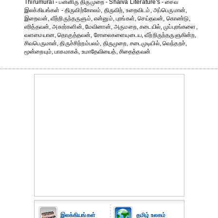
Thirumurai - பன்னிரு திருமுறை - Shaiva Literature's - சைவ
இலக்கியங்கள் - திருவிற்கோலம், திருவிற், உறைவிடம், அப்பெருமான்,
இறைவன், வீற்றிருந்தருளும், என்னும், புரங்கள், செய்தவன், கொண்டு,
எரித்தவன், அசுரர்களின், மேவினான், அருமறை, சடையில், முப்புரங்களை,
வளமையான, தொகுத்தவன், சோலைகளையுடைய, வீற்றிருந்தருளுகின்ற,
சிவபெருமான், திருச்சிற்றம்பலம், திருமுறை, சடைமுடியில், வெந்தறச்,
மூன்றையும், பாகமாகக், உமாதேவியைத், சிதைத்தவன்
இலக்கியங்கள்
தமிழ் உலகம்