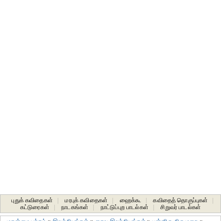
புதுக் கவிதைகள்
|
மரபுக் கவிதைகள்
|
ஹைக்கூ
|
கவிதைத் தொகுப்புகள்
|
கட்டுரைகள்
|
நாடகங்கள்
|
நாட்டுப்புற பாடல்கள்
|
சிறுவர் பாடல்கள்