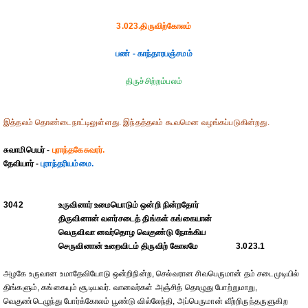
3.023.திருவிற்கோலம்
பண் - காந்தாரபஞ்சமம்
திருச்சிற்றம்பலம்
இத்தலம் தொண்டைநாட்டிலுள்ளது. இந்தத்தலம் கூவமென வழங்கப்படுகின்றது.
சுவாமிபெயர் -
புராந்தகேசுவரர்.
தேவியார் -
புராந்தரியம்மை.
3042
உருவினார் உமையொடும் ஒன்றி நின்றதோர்
திருவினான் வளர்சடைத் திங்கள் கங்கையான்
வெருவிவா னவர்தொழ வெகுண்டு நோக்கிய
செருவினான் உறைவிடம் திருவிற் கோலமே
3.023.1
அழகே உருவான உமாதேவியோடு ஒன்றிநின்ற, செல்வரான சிவபெருமான் தம் சடைமுடியில்
திங்களும், கங்கையும் சூடியவர். வானவர்கள் அஞ்சித் தொழுது போற்றுமாறு,
வெகுண்டெழுந்து போர்க்கோலம் பூண்டு வில்லேந்தி, அப்பெருமான் வீற்றிருந்தருளுகிற