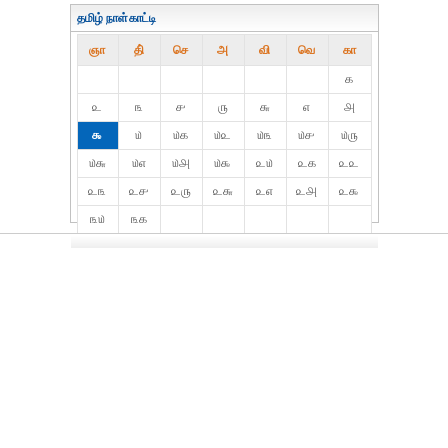
தமிழ் நாள்காட்டி
ஞா
தி்
செ
அ
வி
வெ
கா
௧
௨
௩
௪
௫
௬
௭
௮
௯
௰
௰௧
௰௨
௰௩
௰௪
௰௫
௰௬
௰௭
௰௮
௰௯
௨௰
௨௧
௨௨
௨௩
௨௪
௨௫
௨௬
௨௭
௨௮
௨௯
௩௰
௩௧