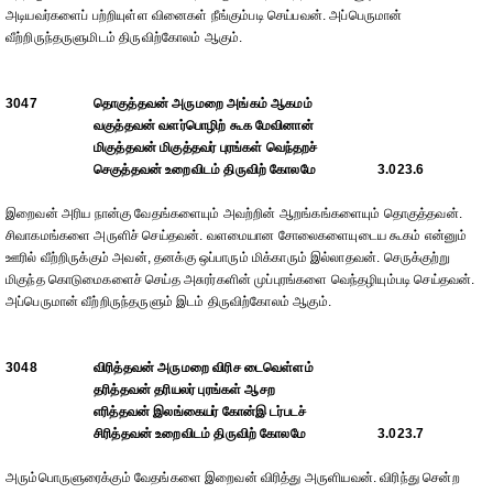
அடியவர்களைப் பற்றியுள்ள வினைகள் நீங்கும்படி செய்பவன். அப்பெருமான்
வீற்றிருந்தருளுமிடம் திருவிற்கோலம் ஆகும்.
3047
தொகுத்தவன் அருமறை அங்கம் ஆகமம்
வகுத்தவன் வளர்பொழிற் கூக மேவினான்
மிகுத்தவன் மிகுத்தவர் புரங்கள் வெந்தறச்
செகுத்தவன் உறைவிடம் திருவிற் கோலமே
3.023.6
இறைவன் அரிய நான்கு வேதங்களையும் அவற்றின் ஆறங்கங்களையும் தொகுத்தவன்.
சிவாகமங்களை அருளிச் செய்தவன். வளமையான சோலைகளையுடைய கூகம் என்னும்
ஊரில் வீற்றிருக்கும் அவன், தனக்கு ஒப்பாரும் மிக்காரும் இல்லாதவன். செருக்குற்று
மிகுந்த கொடுமைகளைச் செய்த அசுரர்களின் முப்புரங்களை வெந்தழியும்படி செய்தவன்.
அப்பெருமான் வீற்றிருந்தருளும் இடம் திருவிற்கோலம் ஆகும்.
3048
விரித்தவன் அருமறை விரிச டைவெள்ளம்
தரித்தவன் தரியலர் புரங்கள் ஆசற
எரித்தவன் இலங்கையர் கோன்இ டர்படச்
சிரித்தவன் உறைவிடம் திருவிற் கோலமே
3.023.7
அரும்பொருளுரைக்கும் வேதங்களை இறைவன் விரித்து அருளியவன். விரிந்து சென்ற