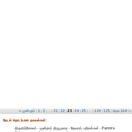
‹‹ முன்புறம்
1
2
21
22
23
24
25
124
125
தொடர்ச்சி ››
|
|
| ... |
|
|
|
|
| ... |
|
|
தேட‌ல் தொட‌ர்பான தகவ‌ல்க‌ள்:
திருவிற்கோலம் - மூன்றாம் திருமுறை - தேவாரப் பதிகங்கள் - Panniru