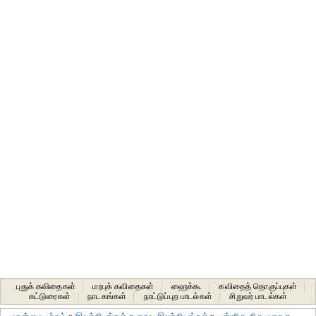
புதுக் கவிதைகள்
|
மரபுக் கவிதைகள்
|
ஹைக்கூ
|
கவிதைத் தொகுப்புகள்
|
கட்டுரைகள்
|
நாடகங்கள்
|
நாட்டுப்புற பாடல்கள்
|
சிறுவர் பாடல்கள்