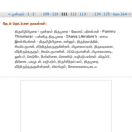
‹‹ முன்புறம்
1
2
109
110
111
112
113
124
125
தொடர்ச்சி ››
|
|
| ... |
|
|
|
|
| ... |
|
|
தேட‌ல் தொட‌ர்பான தகவ‌ல்க‌ள்:
திருவீழிமிழலை - மூன்றாம் திருமுறை - தேவாரப் பதிகங்கள் - Panniru
Thirumurai - பன்னிரு திருமுறை - Shaiva Literature's - சைவ
இலக்கியங்கள் - திருவீழிமிழலை, என்னும், திருத்தலத்தில்,
சிவபெருமான், வீற்றிருந்தருளுகின்றார், மிழலைமாநகர், திருவடிகளை,
வீற்றிருந்தருளும், சிவபெருமானின், அப்பெருமானின், மிழலையானடி,
துன்பம், கெடுமே, மேல்வினை, கொண்டு, வழிபடுபவர்கள், விரும்பி,
தீவினை, புகழுடன், வழிபடும், திருச்சிற்றம்பலம், திருமுறை,
வீற்றிருந்தருளுகின்றான், விளங்கும், சோலைகளையுடைய