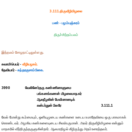
3.111.திருவீழிமிழலை
பண் - பழம்பஞ்சுரம்
திருச்சிற்றம்பலம்
இத்தலம் சோழநாட்டிலுள்ளது.
சுவாமிபெயர் -
வீழியழகர்.
தேவியார் -
சுந்தரகுசாம்பிகை.
3990
வேலினேர்தரு கண்ணினாளுமை
பங்கனங்கணன் மிழலைமாநகர்
ஆலநீழலின் மேவினானடிக்
கன்பர்துன் பிலரே
3.111.1
வேல் போன்று கூர்மையும், ஒளியுமுடைய கண்களை உடைய உமாதேவியை ஒரு பாகமாகக்
கொண்டவர். அழகிய கண்களையுடைய சிவபெருமான். அவர் திருவீழிமிழலை என்னும்
மாநகரில் வீற்றிருந்தருளுகின்றார். ஆலமரநிழல் கீழிருந்து அறம்உரைத்தவர்.