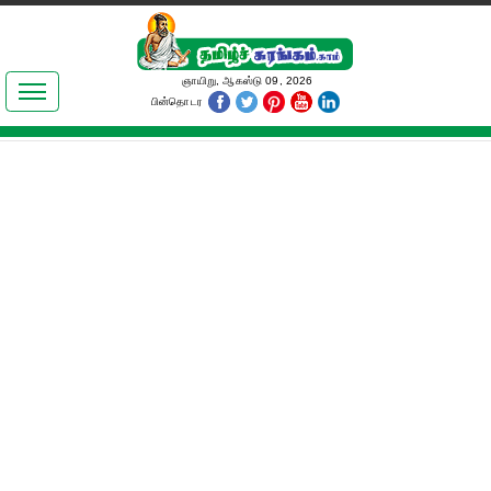
இலக்கியங்கள்
ஞாயிறு, ஆகஸ்டு 09, 2026
பின்தொடர
தமிழ் உலகம்
அறிவியல்
பொதுஅறிவு
ஆன்மிகம்
ஜோதிடம்
மருத்துவம்
பெண்கள் பகுதி
நகைச்சுவை
கலையுலகம்