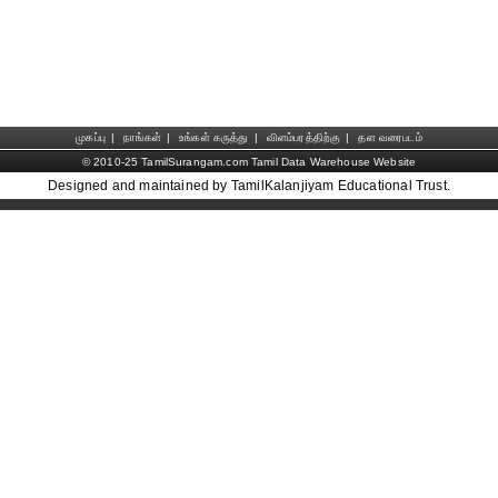
முகப்பு
|
நாங்கள்
|
உங்கள் கருத்து
|
விளம்பரத்திற்கு
|
தள வரைபடம்
© 2010-25 TamilSurangam.com Tamil Data Warehouse Website
Designed and maintained by TamilKalanjiyam Educational Trust.