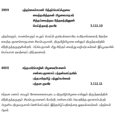
3999
புத்தர்கைச்சமண் பித்தர்பொய்க்குவை
வைத்தவித்தகன் மிழலைமாநகர்
சித்தம்வைத்தவ ரித்தலத்தினுண்
மெய்த்தவத் தவரே
3.111.10
புத்தர்களும், சமணர்களும் கூறும் பொய்க் குவியல்களாகிய உபதேசங்களைத் தோற்க
வைத்த ஞானசொரூபரான சிவபெருமான், திருவீழிமிழலை என்னும் திருத்தலத்தில்
வீற்றிருந்தருளுகின்றார். அப்பெருமான் மீது சித்தம் வைத்து வழிபடுபவர்கள் இப்பூவுலகில்
மெய்யான தவத்தைப் புரிந்தவராவர்.
4000
சந்தமார்பொழின் மிழலையீசனைச்
சண்பைஞானசம் பந்தன்வாய்நவில்
பந்தமார்தமிழ் பத்தும்வல்லவர்
பத்தரா குவரே
3.111.11
சந்தன மணம் கமழும் சோலைகளையுடைய திருவீழிமிழலை என்னும் திருத்தலத்தில்
வீற்றிருந்தருளும் சிவபெருமானைப் போற்றி, சண்பையில் அவதரித்த ஞானசம்பந்தர்
அருளிய திருவருளால் பிணிக்கப்படும் இத்தமிழ்ப்பதிகத்தை ஓதவல்லவர்கள் பத்தர்கள்
ஆவர்.