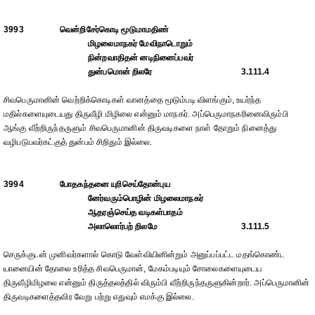
3993
வென்றிசேர்கொடி மூடுமாமதிண்
மிழலைமாநகர் மேவிநாடொறும்
நின்றவாதிதன் னடிநினைப்பவர்
துன்பமொன் றிலரே
3.111.4
சிவபெருமானின் வெற்றிக்கொடிகள் வானத்தை மூடும்படி விளங்கும், உயர்ந்த
மதில்களையுடையது திருவீழி மிழிலை என்னும் மாநகர். அப்பெருமாநகரினைவிரும்பி
ஆங்கு வீற்றிருந்தருளும் சிவபெருமானின் திருவடிகளை நாள் தோறும் நினைத்து
வழிபடுபவர்கட்குத் துன்பம் சிறிதும் இல்லை.
3994
போதகந்தனை யுரிசெய்தோன்புய
னேர்வரும்பொழின் மிழலைமாநகர்
ஆதரஞ்செய்த வடிகள்பாதம்
அலாலொர்பற் றிலமே
3.111.5
செருக்குடன் முனிவர்களால் கொடு வேள்வியினின்றும் அனுப்பப்பட்ட மதங்கொண்ட
யானையின் தோலை உரித்த சிவபெருமான், மேகம்படியும் சோலைகளையுடைய
திருவீழிமிழலை என்னும் திருத்தலத்தில் விரும்பி வீற்றிருந்தருளுகின்றார். அப்பெருமானின்
திருவடிகளைத்தவிர வேறு பற்று எதுவும் எமக்கு இல்லை.