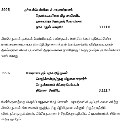
3995
தக்கன்வேள்வியைச் சாடினார்மணி
தொக்கமாளிகை மிழலைமேவிய
நக்கனாரடி தொழுவர் மேல்வினை
நாடொறுங் கெடுமே
3.111.6
சிவபெருமான், தக்கன் வேள்வியைத் தகர்த்தவர். இரத்தினங்கள் பதிக்கப்பெற்ற
மாளிகைகளையுடைய திருவீழிமிழலை என்னும் திருத்தலத்தில் வீற்றிருந்தருளும்
திகம்பரரான சிவபெருமானின் திருவடிகளை நாள்தோறும் தொழுபவர்கட்கு மேல்வினை
உண்டாகாது.
3996
. போரணாவுமுப் புரமெரித்தவன்
பொழில்கள்சூழ்தரு மிழலைமாநகர்ச்
சேருமீசனைச் சிந்தைசெய்பவர்
தீவினை கெடுமே
3.111.7
போர்க்குணத்தை விரும்பி அதனை மேற் கொண்ட அசுரர்களின் முப்புரங்களை எரித்த
சிவபெருமான், சோலைகள் சூழ்ந்த திருவீழிமிழலை என்னும் திருத்தலத்தில்
வீற்றிருந்தருளுகின்றார். அப்பெருமானைச் சிந்தித்து வழிபடும் அடியவர்களின் தீவினை
அழிந்துவிடும்.