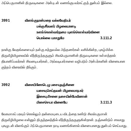
அப்பெருமானின் திருவடிகளை அன்புடன் வணங்குபவர்கட்குத் துன்பம் இல்லை.
3991
விளங்குநான்மறை வல்லவேதியர்
மல்குசீர்வளர் மிழலையானடி
உளங்கொள்வார்தமை யுளங்கொள்வார்வினை
யொல்லை யாசறுமே
3.111.2
நான்கு வேதங்களையும் நன்கு கற்றுவல்ல அந்தணர்கள் வசிக்கின்ற, புகழ்மிக்க
திருவீழிமிழலையில் வீற்றிருந்தருளும் சிவபெருமானின் திருவடிகளை உள்ளத்தால்
தியானிப்பவர்கள் சிவனடியார்கள், அவ்வடியார்களை வழிபடும் அன்பர்களின் வினையான
குற்றம் விரைவில் நீங்கும்.
3992
விசையினோடெழு பசையுநஞ்சினை
யசைவுசெய்தவன் மிழலைமாநகர்
இசையுமீசனை நசையின்மேவினான்
மிசைசெயா வினையே
3.111.3
வேகமாகப் பரவும் கொல்லும் தன்மையுடைய விடத்தை உண்டு சிவபெருமான்
திருவீழிமிழலை என்னும் திருத்தலத்தில் வீற்றிருந்தருளுகின்றான். நஞ்சுண்டும் சாவாது
புகழுடன் விளங்கும் அப்பெருமானை நாடி வணங்கினால் வினையானது துன்பம் செய்யாது.