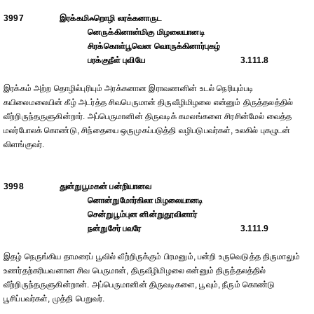
3997
இரக்கமிஃறொழி லரக்கனாருட
னெருக்கினான்மிகு மிழலையானடி
சிரக்கொள்பூவென வொருக்கினார்புகழ்
பரக்குநீள் புவியே
3.111.8
இரக்கம் அற்ற தொழில்புரியும் அரக்கனான இராவணனின் உடல் நெரியும்படி
கயிலைமலையின் கீழ் அடர்த்த சிவபெருமான் திருவீழிமிழலை என்னும் திருத்தலத்தில்
வீற்றிருந்தருளுகின்றார். அப்பெருமானின் திருவடிக் கமலங்களை சிரசின்மேல் வைத்த
மலர்போலக் கொண்டு, சிந்தையை ஒருமுகப்படுத்தி வழிபடுபவர்கள், உலகில் புகழுடன்
விளங்குவர்.
3998
துன்றுபூமகன் பன்றியானவ
னொன்றுமோர்கிலா மிழலையானடி
சென்றுபூம்புன னின்றுதூவினார்
நன்றுசேர் பவரே
3.111.9
இதழ் நெருங்கிய தாமரைப் பூவில் வீற்றிருக்கும் பிரமனும், பன்றி உருவெடுத்த திருமாலும்
உணர்தற்கரியவனான சிவ பெருமான், திருவீழிமிழலை என்னும் திருத்தலத்தில்
வீற்றிருந்தருளுகின்றான். அப்பெருமானின் திருவடிகளை, பூவும், நீரும் கொண்டு
பூசிப்பவர்கள், முத்தி பெறுவர்.