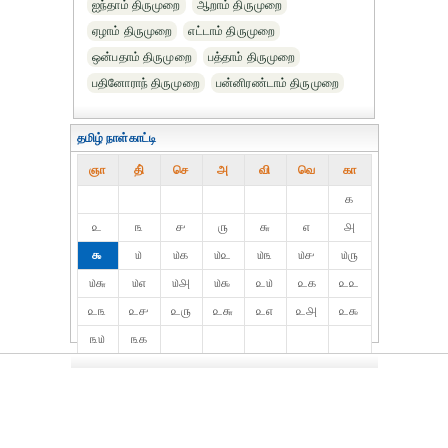
ஐந்தாம் திருமுறை
ஆறாம் திருமுறை
ஏழாம் திருமுறை
எட்டாம் திருமுறை
ஒன்பதாம் திருமுறை
பத்தாம் திருமுறை
பதினோராந் திருமுறை
பன்னிரண்டாம் திருமுறை
தமிழ் நாள்காட்டி
ஞா
தி்
செ
அ
வி
வெ
கா
௧
௨
௩
௪
௫
௬
௭
௮
௯
௰
௰௧
௰௨
௰௩
௰௪
௰௫
௰௬
௰௭
௰௮
௰௯
௨௰
௨௧
௨௨
௨௩
௨௪
௨௫
௨௬
௨௭
௨௮
௨௯
௩௰
௩௧