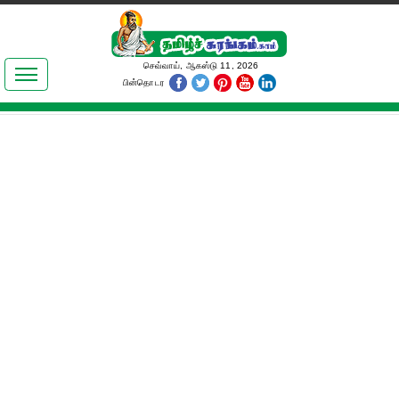
இலக்கியங்கள்
செவ்வாய், ஆகஸ்டு 11, 2026
பின்தொடர
தமிழ் உலகம்
அறிவியல்
பொதுஅறிவு
ஆன்மிகம்
ஜோதிடம்
மருத்துவம்
பெண்கள் பகுதி
நகைச்சுவை
கலையுலகம்