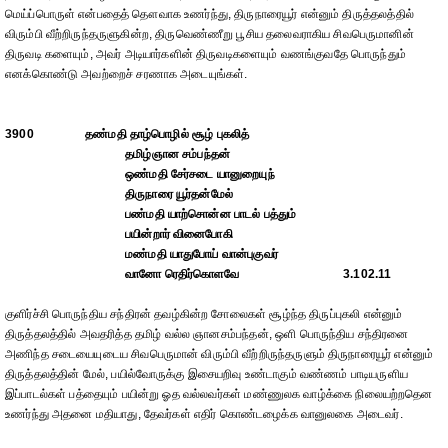
மெய்ப்பொருள் என்பதைத் தௌவாக உணர்ந்து, திருநாரையூர் என்னும் திருத்தலத்தில்
விரும்பி வீற்றிருந்தருளுகின்ற, திருவெண்ணீறு பூசிய தலைவராகிய சிவபெருமானின்
திருவடி களையும், அவர் அடியார்களின் திருவடிகளையும் வணங்குவதே பொருந்தும்
எனக்கொண்டு அவற்றைச் சரணாக அடையுங்கள்.
3900
தண்மதி தாழ்பொழில் சூழ் புகலித்
தமிழ்ஞான சம்பந்தன்
ஒண்மதி சேர்சடை யானுறையுந்
திருநாரை யூர்தன்மேல்
பண்மதி யாற்சொன்ன பாடல் பத்தும்
பயின்றார் வினைபோகி
மண்மதி யாதுபோய் வான்புகுவர்
வானோ ரெதிர்கொளவே
3.102.11
குளிர்ச்சி பொருந்திய சந்திரன் தவழ்கின்ற சோலைகள் சூழ்ந்த திருப்புகலி என்னும்
திருத்தலத்தில் அவதரித்த தமிழ் வல்ல ஞானசம்பந்தன், ஒளி பொருந்திய சந்திரனை
அணிந்த சடையையுடைய சிவபெருமான் விரும்பி வீற்றிருந்தருளும் திருநாரையூர் என்னும்
திருத்தலத்தின் மேல், பயில்வோருக்கு இசையறிவு உண்டாகும் வண்ணம் பாடியருளிய
இப்பாடல்கள் பத்தையும் பயின்று ஓத வல்லவர்கள் மண்ணுலக வாழ்க்கை நிலையற்றதென
உணர்ந்து அதனை மதியாது, தேவர்கள் எதிர் கொண்டழைக்க வானுலகை அடைவர்.