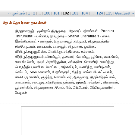
‹‹ முன்புறம்
1
2
100
101
102
103
104
124
125
தொடர்ச்சி ››
|
|
| ... |
|
|
|
|
| ... |
|
|
தேட‌ல் தொட‌ர்பான தகவ‌ல்க‌ள்:
திருநாரையூர் - மூன்றாம் திருமுறை - தேவாரப் பதிகங்கள் - Panniru
Thirumurai - பன்னிரு திருமுறை - Shaiva Literature's - சைவ
இலக்கியங்கள் - என்னும், திருநாரையூர், விரும்பி, திருத்தலத்தில்,
சிவபெருமான், உடையவர், நாரையூர், திருநாரை, ஒலிக்க,
வீற்றிருந்தருளுகின்ற, அணிந்து, சந்திரனை, கச்சாகக்,
வீற்றிருந்தருளுபவர், விளங்கும், தலைவர், னோங்கு, யூர்மேய, சடைமேல்,
சடைமேலோர், பரவும், அணிந்துள்ள, சங்கரனே, கொண்டு, உணர்ந்து,
பொருந்திய, மண்டையோட்டை, சுடுகாட்டில், அணிந்த, வண்டுகள்,
செய்யும், மலைமகளைச், பேதங்களும், சிறந்த, பாம்பைக், கட்டியவர்,
சிவபெருமானின், சூழ்ந்த, கொண்டவர், திருமுறை, திருச்சிற்றம்பலம்,
பாகமாகக், சடைமுடி, வீற்றிருந்தருள்பவர், மூர்த்தி, சந்திரன், வினைகள்,
யூர்தன்னில், திருவடிகளை, பெறப்படும், அபிடேகம், அப்பெருமானின்,
பெருகச்