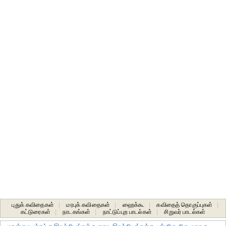
புதுக் கவிதைகள்
|
மரபுக் கவிதைகள்
|
ஹைக்கூ
|
கவிதைத் தொகுப்புகள்
|
கட்டுரைகள்
|
நாடகங்கள்
|
நாட்டுப்புற பாடல்கள்
|
சிறுவர் பாடல்கள்