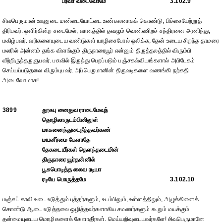
பரவா வடைவோமே
3.102.9
சிவபெருமான் ஊனுடை மண்டையோட்டை உண்கலனாகக் கொண்டு, பிச்சையேற்றுத்
திரிபவர். ஒளிர்கின்ற சடைமேல், வானத்தில் தவழும் வெண்ணிறச் சந்திரனை அணிந்து,
மகிழ்பவர். வரிகளையுடைய வண்டுகள் யாழிசைபோல் ஒலிக்க, தேன் உடைய சிறந்த தாமரை
மலரில் அன்னம் தங்க விளங்கும் திருநாரையூர் என்னும் திருத்தலத்தில் விரும்பி
வீற்றிருந்தருளுபவர். பசுவில் இருந்து பெறப்படும் பஞ்சகவ்வியங்களால் அபிடேகம்
செய்யப்படுதலை விரும்புபவர். அப்பெருமானின் திருவடிகளை வணங்கி நற்கதி
அடைவோமாக!
3899
தூசுபு னைதுவ ராடைமேவுந்
தொழிலாருடம்பினிலுள்
மாசுனைந்துடைநீத்தவர்கண்
மயனீர்மை கேளாதே
தேசுடையீர்கள் தௌந்தடைமின்
திருநாரை யூர்தன்னில்
பூசுபொடித்த லைவ ரடியா
ரடியே பொருத்தமே
3.102.10
மஞ்சட் காவி உடை உடுத்தும் புத்தர்களும், உடம்பிலும், உள்ளத்திலும், அழுக்கினைக்
கொண்டு ஆடை உடுத்தலை ஒழித்தவர்களாகிய சமணர்களும் கூறும் மயக்கும்
தன்மையுடைய மொழிகளைக் கேளாதீர்கள். மெய்யறிவுடையவர்களே! சிவபெருமானே