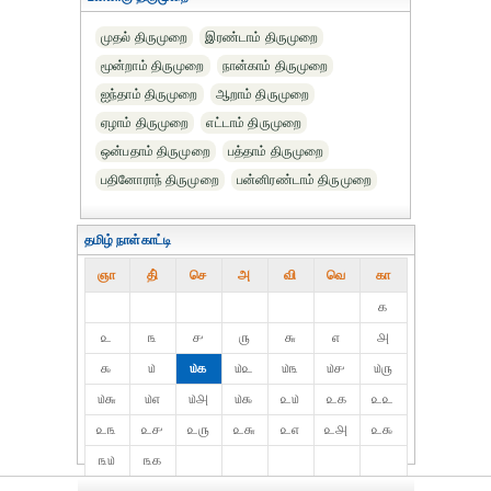
முதல் திருமுறை
இரண்டாம் திருமுறை
மூன்றாம் திருமுறை
நான்காம் திருமுறை
ஐந்தாம் திருமுறை
ஆறாம் திருமுறை
ஏழாம் திருமுறை
எட்டாம் திருமுறை
ஒன்பதாம் திருமுறை
பத்தாம் திருமுறை
பதினோராந் திருமுறை
பன்னிரண்டாம் திருமுறை
தமிழ் நாள்காட்டி
ஞா
தி்
செ
அ
வி
வெ
கா
௧
௨
௩
௪
௫
௬
௭
௮
௯
௰
௰௧
௰௨
௰௩
௰௪
௰௫
௰௬
௰௭
௰௮
௰௯
௨௰
௨௧
௨௨
௨௩
௨௪
௨௫
௨௬
௨௭
௨௮
௨௯
௩௰
௩௧