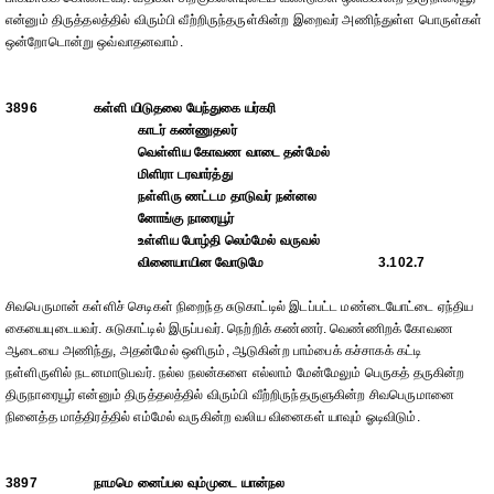
என்னும் திருத்தலத்தில் விரும்பி வீற்றிருந்தருள்கின்ற இறைவர் அணிந்துள்ள பொருள்கள்
ஒன்றோடொன்று ஒவ்வாதனவாம்.
3896
கள்ளி யிடுதலை யேந்துகை யர்கரி
காடர் கண்ணுதலர்
வெள்ளிய கோவண வாடை தன்மேல்
மிளிரா டரவார்த்து
நள்ளிரு ணட்டம தாடுவர் நன்னல
னோங்கு நாரையூர்
உள்ளிய போழ்தி லெம்மேல் வருவல்
வினையாயின வோடுமே
3.102.7
சிவபெருமான் கள்ளிச் செடிகள் நிறைந்த சுடுகாட்டில் இடப்பட்ட மண்டையோட்டை ஏந்திய
கையையுடையவர். சுடுகாட்டில் இருப்பவர். நெற்றிக் கண்ணர். வெண்ணிறக் கோவண
ஆடையை அணிந்து, அதன்மேல் ஒளிரும், ஆடுகின்ற பாம்பைக் கச்சாகக் கட்டி
நள்ளிருளில் நடனமாடுபவர். நல்ல நலன்களை எல்லாம் மேன்மேலும் பெருகத் தருகின்ற
திருநாரையூர் என்னும் திருத்தலத்தில் விரும்பி வீற்றிருந்தருளுகின்ற சிவபெருமானை
நினைத்த மாத்திரத்தில் எம்மேல் வருகின்ற வலிய வினைகள் யாவும் ஓடிவிடும்.
3897
நாமமெ னைப்பல வும்முடை யான்நல