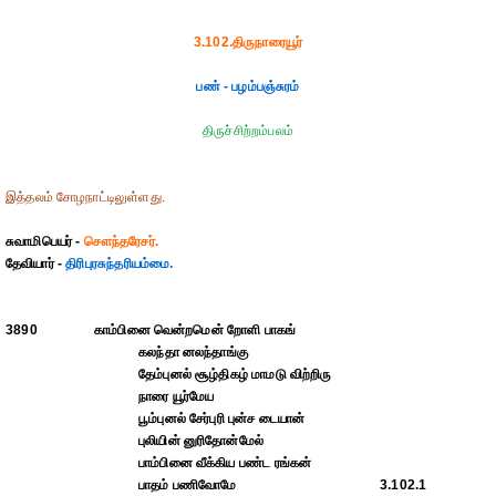
3.102.திருநாரையூர்
பண் - பழம்பஞ்சுரம்
திருச்சிற்றம்பலம்
இத்தலம் சோழநாட்டிலுள்ளது.
சுவாமிபெயர் -
சௌந்தரேசர்.
தேவியார் -
திரிபுரசுந்தரியம்மை.
3890
காம்பினை வென்றமென் றோளி பாகங்
கலந்தா னலந்தாங்கு
தேம்புனல் சூழ்திகழ் மாமடு விற்றிரு
நாரை யூர்மேய
பூம்புனல் சேர்புரி புன்ச டையான்
புலியின் னுரிதோன்மேல்
பாம்பினை வீக்கிய பண்ட ரங்கன்
பாதம் பணிவோமே
3.102.1