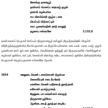
னோங்கு நாரையூர்
தாமொம் மெனப்ப றையாழ் குழல்
தாளார் கழல்பயில
ஈம விளக்கெரி சூழ்சு டலை
யியம்பும் மிடுகாட்டில்
சாம முரைக்கநின் றாடு வானுந்
தழலாய சங்கரனே
3.102.8
நலன்களைப் பெருகச் செய்யும் திருநாரையூர் என்னும் திருத்தலத்தில் விரும்பி
வீற்றிருந்தருளுகின்ற சிவபெருமான் பல திருப்பெயர்களை உடையவர். பறை, யாழ், குழல்
முதலியன தாம் ஒம் என ஒலிக்க, அவற்றொடு ஒத்துத் தம் திருவடிகளில் அணிந்துள்ள
கழல்கள் ஒலிக்க, காட்டில், கொள்ளி விளக்கு எரிய, சாமகானம் ஒலிக்க நின்றாடுகின்ற
பெருமான் நெருப்புருவான சங்கரனே ஆவார்.
3898
ஊனுடைவெண் டலைகொண் டுழல்வா
னொளிர்புன் சடைமேலோர்
வானிடைவெண் மதிவைத் துகந்தான்
வரிவண் டியாழ்முரலத்
தேனுடைமா மலரன்னம் வைகுந்
திருநாரை யூர்மேய
ஆனிடையைந் துகந்தா னடியே