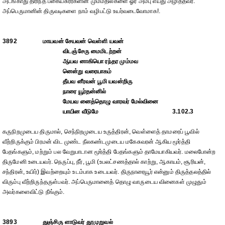
அடங்காது திரிந்த பகையசுரர்களின் மும்மதில்களை ஓர் அம்பு எய்து அழித்தவர்.
அப்பெருமானின் திருவடிகளை நாம் வழிபட்டு உயர்வடைவோமாக!.
3892
மாயவன் சேயவன் வெள்ளி யவன்
விடஞ்சேரு மைமிடற்றன்
ஆயவ னாகியொ ரந்தர மும்மவ
னென்று வரையாகம்
தீயவ னீரவன் பூமி யவன்றிரு
நாரை யூர்தன்னில்
மேயவ னைத்தொழு வாரவர் மேல்வினை
யாயின வீடுமே
3.102.3
கருநிறமுடைய திருமால், செந்நிறமுடைய உருத்திரன், வெள்ளைத் தாமரைப் பூவில்
வீற்றிருக்கும் பிரமன் விட முண்ட நீலகண்டமுடைய மகேசுவரன் ஆகிய மூர்த்தி
பேதங்களும், மற்றும் பல வேறுபாடான மூர்த்தி பேதங்களும் தாமேயாகியவர். மலைபோன்ற
திருமேனி உடையவர். நெருப்பு, நீர், பூமி (உபலட்சணத்தால் காற்று, ஆகாயம், சூரியன்,
சந்திரன், உயிர்) இவற்றையும் உடம்பாக உடையவர். திருநாரையூர் என்னும் திருத்தலத்தில்
விரும்பு வீற்றிருந்தருள்பவர். அப்பெருமானைத் தொழு வாருடைய வினைகள் முழுதும்
அவர்களைவிட்டு நீங்கும்.
3893
துஞ்சிரு ளாடுவர் தூமுறுவல்