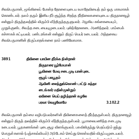
சிவபெருமான், மூங்கிலைப் போன்ற தோளையுடைய உமாதேவியைத் தம் ஒரு பாகமாகக்
கொண்டவர். நலம் தரும் இனிய நீர் சூழ்ந்த சிறந்த நீர்நிலைகளையுடைய திருநாரையூர்
என்னும் திருத்தலத்தில் விரும்பி வீற்றிருந்தருளுபவர். அழகிய கங்கையையும்,
முறுக்குண்ட சிவந்த சடையையுமுடையவர். புலித்தோலாடை அணிந்தவர். பாம்பைக்
கச்சாகக் கட்டியவர். பண்டரங்கன் என்னும் திருப் பெயர் உடையவர். அத்தகைய
சிவபெருமானின் திருப்பாதங்களை நாம் பணிவோமாக.
3891
தீவினை யாயின தீர்க்க நின்றான்
றிருநாரை யூர்மேயான்
பூவினை மேவு சடைமுடி யான்புடை
சூழப் பலபூதம்
ஆவினி லைந்துங்கொண் டாட்டு கந்தா
னடங்கார் மதின்மூன்றும்
ஏவினை யெய் தழித்தான் கழலே
பரவா வெழுவோமே
3.102.2
சிவபெருமான் தம்மை வழிபடுபவர்களின் தீவினைகளைத் தீர்த்தருள்பவர். திருநாரையூர்
என்னும் திருத் தலத்தில் விரும்பி வீற்றிருந்தருள்பவர். பூமாலையணிந்த சடைமுடி
உடையவர். பூதகணங்கள் புடைசூழ விளங்குபவர். பசுவிலிருந்து பெறப்படும் ஐந்து
பொருள்களால் (பஞ்சகவ்வியம்) அபிடேகம் செய்து கொள்வதில் விருப்பமுடையவர்.