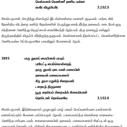
வெங்கனல் வெண்ணீ றணிய வல்லா
ரவரே விழுமியரே
3.102.5
சிவபெருமான், செழித்து விளங்கும் இடங்கொன்றை மலரைச் சூடியவர். பாற்கடலில்
தோன்றிய விடத்தை உண்டு தேவர்களின் பெருந்துயரைத் தீர்த்த தலைவர். சடைமேல் ஒரு
சந்திரனை அணிந்து நெருப்பைக் கையிலேந்தி ஆடுபவர். திரு நாரையூர் என்னும்
திருத்தலத்தில் விரும்பி வீற்றிருந்தருளுபவர். வெங்கனலால் நீறாக்கப்பட்ட வெண்ணீற்றினை
அணியவல்ல அப்பெருமானே யாவரினும் மேலானவர் ஆவர்.
3895
பாரு றுவாய் மையினார் பரவும்
பரமேட்டி பைங்கொன்றைத்
தாரு றுமார் புடையான் மலையின்
றலைவன் மலைமகளைச்
சீரு றுமா மறுகிற் சிறைவண்
டறையுந் திருநாரை
யூரு றையெம் மிறைவர்க் கிவையொன்
றொடொன் றொவ்வாவே
3.102.6
சிவபெருமான், இந்நிலவுலகம் முழுவதும் புகழ் பரவும் மெய்யுணர்வுடையவர்களால்
வணங்கப்படும் மேலான பரம்பொருள் ஆவார். பசுமைவாய்ந்த கொன்றை மாலையை
அணிந்த மார்புடையவர். கைலைமலையின் தலைவர். மலைமகளைச் சிறப்புடன் ஒரு
பாகமாகக் கொண்டவர். வீதிகள் சிறகுகளையுடைய வண்டுகள் ஒலிக்கின்ற திருநாரையூர்