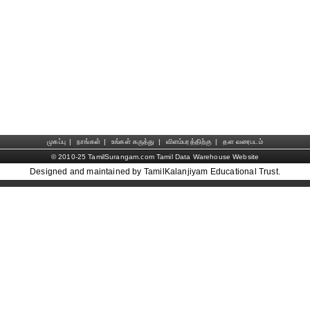
முகப்பு
|
நாங்கள்
|
உங்கள் கருத்து
|
விளம்பரத்திற்கு
|
தள வரைபடம்
© 2010-25 TamilSurangam.com Tamil Data Warehouse Website
Designed and maintained by TamilKalanjiyam Educational Trust.