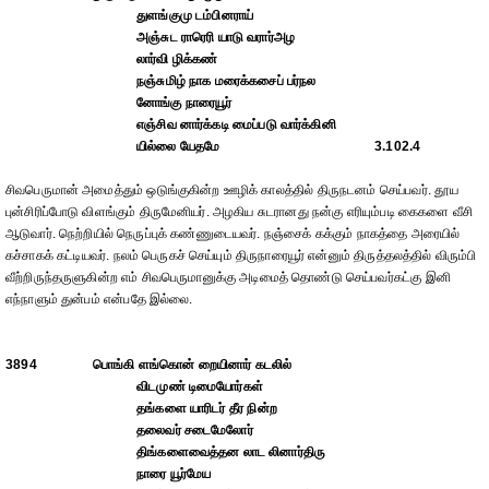
துளங்குமு டம்பினராய்
அஞ்சுட ராரெரி யாடு வரார்அழ
லார்வி ழிக்கண்
நஞ்சுமிழ் நாக மரைக்கசைப் பர்நல
னோங்கு நாரையூர்
எஞ்சிவ னார்க்கடி மைப்படு வார்க்கினி
யில்லை யேதமே
3.102.4
சிவபெருமான் அமைத்தும் ஒடுங்குகின்ற ஊழிக் காலத்தில் திருநடனம் செய்பவர். தூய
புன்சிரிப்போடு விளங்கும் திருமேனியர். அழகிய சுடரானது நன்கு எரியும்படி கைகளை வீசி
ஆடுவார். நெற்றியில் நெருப்புக் கண்ணுடையவர். நஞ்சைக் கக்கும் நாகத்தை அரையில்
கச்சாகக் கட்டியவர். நலம் பெருகச் செய்யும் திருநாரையூர் என்னும் திருத்தலத்தில் விரும்பி
வீற்றிருந்தருளுகின்ற எம் சிவபெருமானுக்கு அடிமைத் தொண்டு செய்பவர்கட்கு இனி
எந்நாளும் துன்பம் என்பதே இல்லை.
3894
பொங்கி ளங்கொன் றையினார் கடலில்
விடமுண் டிமையோர்கள்
தங்களை யாரிடர் தீர நின்ற
தலைவர் சடைமேலோர்
திங்களைவைத்தன லாட லினார்திரு
நாரை யூர்மேய