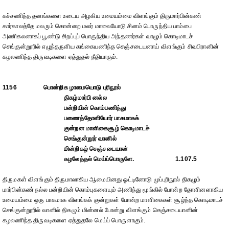
கச்சணிந்த தனங்களை உடைய அழகிய உமையம்மை விளங்கும் திருமார்பின்கண்
கார்காலத்தே மலரும் கொன்றை மலர் மாலையோடு சினம் பொருந்திய பாம்பை
அணிகலனாகப் பூண்டு சிறப்புப் பொருந்திய அந்தணர்கள் வாழும் கொடிமாடச்
செங்குன்றூரில் எழுந்தருளிய கங்கையணிந்த செஞ்சடையனாய் விளங்கும் சிவபிரானின்
கழலணிந்த திருவடிகளை ஏத்துதல் நீதியாகும்.
1156
பொன்றிக ழாமையொடு புரிநூல்
திகழ்மார்பி னல்ல
பன்றியின் கொம்பணிந்து
பணைத்தோளியோர் பாகமாகக்
குன்றன மாளிகைசூழ் கொடிமாடச்
செங்குன்றூர் வானில்
மின்றிகழ் செஞ்சடையான்
கழலேத்தல் மெய்ப்பொருளே.
1.107.5
திருமகள் விளங்கும் திருமாலாகிய ஆமையினது ஓட்டினோடு முப்புரிநூல் திகழும்
மார்பின்கண் நல்ல பன்றியின் கொம்புகளையும் அணிந்து மூங்கில் போன்ற தோளினளாகிய
உமையம்மை ஒரு பாகமாக விளங்கக் குன்றுகள் போன்ற மாளிகைகள் சூழ்ந்த கொடிமாடச்
செங்குன்றூரில் வானில் திகழும் மின்னல் போன்று விளங்கும் செஞ்சடையானின்
கழலணிந்த திருவடிகளை ஏத்துதலே மெய்ப் பொருளாகும்.