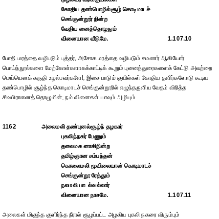
கோதிய தண்பொழில்சூழ் கொடிமாடச்
செங்குன்றூர் நின்ற
வேதிய னைத்தொழநும்
வினையான வீடுமே.
1.107.10
போதி மரத்தை வழிபடும் புத்தர், அசோக மரத்தை வழிபடும் சமணர் ஆகியோர்
பொய்ந்நூல்களை மேற்கோள்களாகக்காட்டிக் கூறும் புனைந்துரைகளைக் கேட்டு அவற்றை
மெய்யெனக் கருதி உழல்பவர்களே!, இசை பாடும் குயில்கள் கோதிய தளிர்களோடு கூடிய
தண்பொழில் சூழ்ந்த கொடிமாடச் செங்குன்றூரில் எழுந்தருளிய வேதம் விரித்த
சிவபிரானைத் தொழுமின்; நம் வினைகள் யாவும் அழியும்.
1162
அலைமலி தண்புனல்சூழ்ந் தழகார்
புகலிந்நகர் பேணும்
தலைமக னாகிநின்ற
தமிழ்ஞான சம்பந்தன்
கொலைமலி மூவிலையான் கொடிமாடச்
செங்குன்றூ ரேத்தும்
நலமலி பாடல்வல்லார்
வினையான நாசமே.
1.107.11
அலைகள் மிகுந்த குளிர்ந்த நீரால் சூழப்பட்ட அழகிய புகலி நகரை விரும்பும்