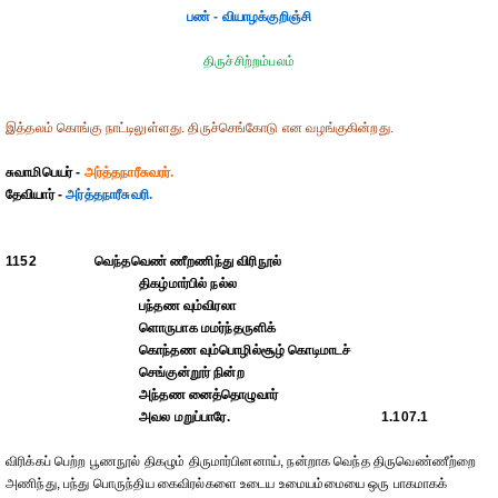
பண் - வியாழக்குறிஞ்சி
திருச்சிற்றம்பலம்
இத்தலம் கொங்கு நாட்டிலுள்ளது. திருச்செங்கோடு என வழங்குகின்றது.
சுவாமிபெயர் -
அர்த்தநாரீசுவரர்.
தேவியார் -
அர்த்தநாரீசுவரி.
1152
வெந்தவெண் ணீறணிந்து விரிநூல்
திகழ்மார்பில் நல்ல
பந்தண வும்விரலா
ளொருபாக மமர்ந்தருளிக்
கொந்தண வும்பொழில்சூழ் கொடிமாடச்
செங்குன்றூர் நின்ற
அந்தண னைத்தொழுவார்
அவல மறுப்பாரே.
1.107.1
விரிக்கப் பெற்ற பூணநூல் திகழும் திருமார்பினனாய், நன்றாக வெந்த திருவெண்ணீற்றை
அணிந்து, பந்து பொருந்திய கைவிரல்களை உடைய உமையம்மையை ஒரு பாகமாகக்