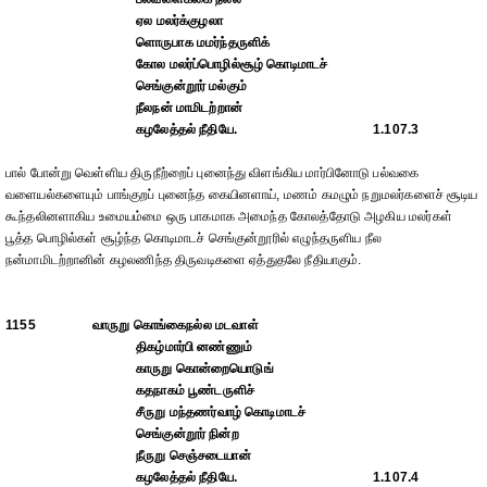
ஏல மலர்க்குழலா
ளொருபாக மமர்ந்தருளிக்
கோல மலர்ப்பொழில்சூழ் கொடிமாடச்
செங்குன்றூர் மல்கும்
நீலநன் மாமிடற்றான்
கழலேத்தல் நீதியே.
1.107.3
பால் போன்று வெள்ளிய திருநீற்றைப் புனைந்து விளங்கிய மார்பினோடு பல்வகை
வளையல்களையும் பாங்குறப் புனைந்த கையினளாய், மணம் கமழும் நறுமலர்களைச் சூடிய
கூந்தலினளாகிய உமையம்மை ஒரு பாகமாக அமைந்த கோலத்தோடு அழகிய மலர்கள்
பூத்த பொழில்கள் சூழ்ந்த கொடிமாடச் செங்குன்றூரில் எழுந்தருளிய நீல
நன்மாமிடற்றானின் கழலணிந்த திருவடிகளை ஏத்துதலே நீதியாகும்.
1155
வாருறு கொங்கைநல்ல மடவாள்
திகழ்மார்பி னண்ணும்
காருறு கொன்றையொடுங்
கதநாகம் பூண்டருளிச்
சீருறு மந்தணர்வாழ் கொடிமாடச்
செங்குன்றூர் நின்ற
நீருறு செஞ்சடையான்
கழலேத்தல் நீதியே.
1.107.4