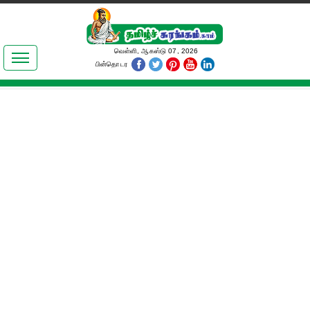
இலக்கியங்கள்
வெள்ளி, ஆகஸ்டு 07, 2026
பின்தொடர
தமிழ் உலகம்
அறிவியல்
பொதுஅறிவு
ஆன்மிகம்
ஜோதிடம்
மருத்துவம்
பெண்கள் பகுதி
நகைச்சுவை
கலையுலகம்