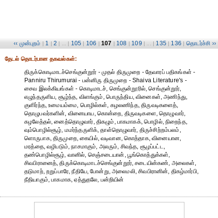
‹‹ முன்புறம்
1
2
105
106
107
108
109
135
136
தொடர்ச்சி ››
|
|
| ... |
|
|
|
|
| ... |
|
|
தேட‌ல் தொட‌ர்பான தகவ‌ல்க‌ள்:
திருக்கொடிமாடச்செங்குன்றூர் - முதல் திருமுறை - தேவாரப் பதிகங்கள் -
Panniru Thirumurai - பன்னிரு திருமுறை - Shaiva Literature's -
சைவ இலக்கியங்கள் - கொடிமாடச், செங்குன்றூரில், செங்குன்றூர்,
எழுந்தருளிய, சூழ்ந்த, விளங்கும், பொருந்திய, வினைகள், அணிந்து,
குளிர்ந்த, உமையம்மை, பொழில்கள், கழலணிந்த, திருவடிகளைத்,
தொழுபவர்களின், வினையாய, கொன்றை, திருவடிகளை, தொழுவார்,
கழலேத்தல், னைத்தொழுவார், திகழும், பாகமாகக், பொழில், நிறைந்த,
வும்பொழில்சூழ், மமர்ந்தருளிக், தாள்தொழுவார், திருச்சிற்றம்பலம்,
ளொருபாக, திருமுறை, கையில், வடிவான, கொத்தாக, வினையான,
மரத்தை, வழிபடும், நாசமாகும், அலரும், சிவந்த, சூழப்பட்ட,
தண்பொழில்சூழ், வானில், செஞ்சடையான், பூங்கொத்துக்கள்,
சிவபிரானைத், திருக்கொடிமாடச்செங்குன்றூர், சடையின்கண், அலைகள்,
தடுமாற், றறுப்பாரே, நீதியே, போன்று, அலைமலி, சிவபிரானின், திகழ்மார்பி,
நீதியாகும், பாகமாக, ஏத்துதலே, பன்றியின்