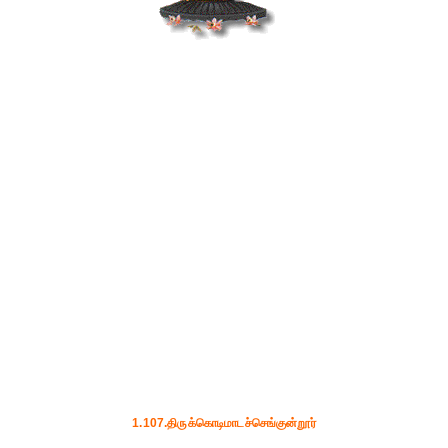
1.107.திருக்கொடிமாடச்செங்குன்றூர்