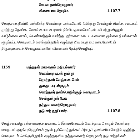
சேடன தாள்தொழுவார்
வினையாய தேயுமே.
1.107.7
கொத்தாக நீண்டு மலர்கின்ற கொன்றை மலர்களோடு நிமிர்ந்து தோன்றும் சிவந்த சடைகள்
தாழ்ந்து தொங்க, வெண்மையான புலால் நீங்கிய தலையோட்டில் பலி ஏற்றுண்ணும்
வாழ்க்கையனாய், வெண்காந்தள் மலர்ந்த புதர்களை உடைய வளமான முல்லை நிலங்களால்
சூழப்பட்ட கொடிமாடச் செங்குன்றூரில் எழுந்தருளிய பெருமை உடையோனின்
திருவடிகளைத் தொழுபவர்களின் வினைகள் தேய்ந்தொழியும்.
1159
மத்தநன் மாமலரும் மதியும்வளர்
கொன்றையுடன் துன்று
தொத்தலர் செஞ்சடைமேல்
துதைய வுடன்சூடிக்
கொத்தலர் தண்பொழில்சூழ் கொடிமாடச்
செங்குன்றூர் மேய
தத்துவ னைத்தொழுவார்
தடுமாற் றறுப்பாரே.
1.107.8
செஞ்சடைமீது நல்ல ஊமத்த மலரையும் இளமதியையும் கொத்தாக அலரும் கொன்றை
மலருடன் ஒருசேரநெருங்கச் சூடிப் பூங்கொத்துக்கள் அலரும் தண்ணிய பொழில் சூழ்ந்த
கொடிமாடச் செங்குன்றூரில் எழுந்தருளிய தத்துவனைத் தொழுவார் தடுமாற்றங்கள்