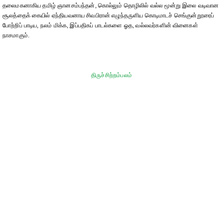
தலைமகனாகிய தமிழ் ஞானசம்பந்தன், கொல்லும் தொழிலில் வல்ல மூன்று இலை வடிவான
சூலத்தைக் கையில் ஏந்தியவனாய சிவபிரான் எழுந்தருளிய கொடிமாடச் செங்குன்றூரைப்
போற்றிப் பாடிய, நலம் மிக்க, இப்பதிகப் பாடல்களை ஓத, வல்லவர்களின் வினைகள்
நாசமாகும்.
திருச்சிற்றம்பலம்