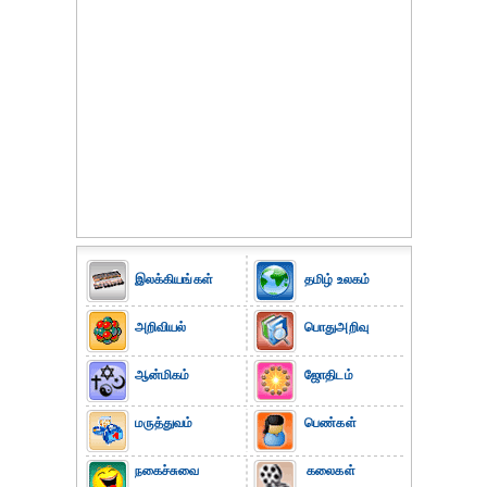
இலக்கியங்கள்
தமிழ் உலகம்
அறிவியல்
பொதுஅறிவு
ஆன்மிகம்
ஜோதிடம்
மருத்துவம்
பெண்கள்
நகைச்சுவை
கலைகள்