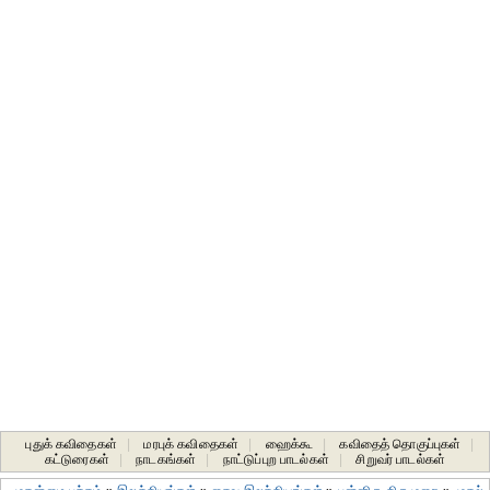
புதுக் கவிதைகள்
|
மரபுக் கவிதைகள்
|
ஹைக்கூ
|
கவிதைத் தொகுப்புகள்
|
கட்டுரைகள்
|
நாடகங்கள்
|
நாட்டுப்புற பாடல்கள்
|
சிறுவர் பாடல்கள்