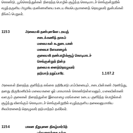
கொண்டு, பூங்கொத்துக்கள் நிறைந்த பொழில் சூழ்ந்த கொடிமாடச் செங்குன்றூரில்
எழுந்தருளிய அழகிய தண்ணளியை உடைய சிவபெருமானைத் தொழுவார் துன்பங்கள்
நீங்கப் பெறுவர்.
1153
அலைமலி தண்புனலோ டரவஞ்
சடைக்கணிந் தாகம்
மலைமகள் கூறுடையான்
மலையா ரிளவாழைக்
குலைமலி தண்பாழில்சூழ் கொடிமாடச்
செங்குன்றூர் நின்ற
தலைமக னைத்தொழுவார்
தடுமாற் றறுப்பாரே.
1.107.2
அலைகள் நிறைந்த குளிர்ந்த கங்கை நதியோடு பாம்பினையும், சடையின்கண் அணிந்து,
தனது திருமேனியில் மலைமகளை ஓர் பாகமாகக் கொண்டுள்ளவனும், மலையின்கண்
வளரும் குலைகள் நிறைந்துள்ள இளவாழை மரங்களை உடைய குளிர்ந்த பொழில்கள்
சூழ்ந்து விளங்கும் கொடிமாடச் செங்குன்றூரில் எழுந்தருளிய தலைவனுமாகிய
சிவபிரானைத் தொழுவார் தடுமாற்றம் தவிர்வர்.
1154
பாலன நீறுபுனை திகழ்மார்பிற்
பல்வளைக்கை நல்ல