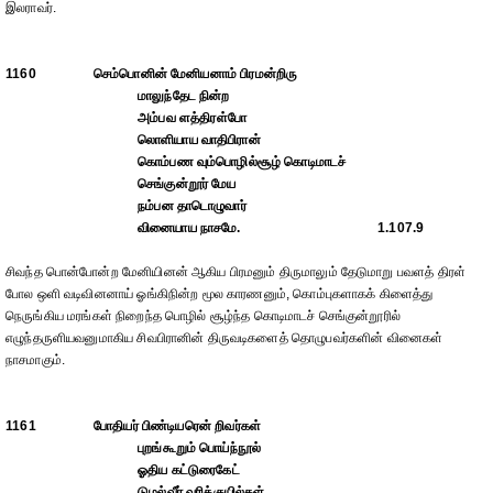
இலராவர்.
1160
செம்பொனின் மேனியனாம் பிரமன்றிரு
மாலுந்தேட நின்ற
அம்பவ ளத்திரள்போ
லொளியாய வாதிபிரான்
கொம்பண வும்பொழில்சூழ் கொடிமாடச்
செங்குன்றூர் மேய
நம்பன தாடொழுவார்
வினையாய நாசமே.
1.107.9
சிவந்த பொன்போன்ற மேனியினன் ஆகிய பிரமனும் திருமாலும் தேடுமாறு பவளத் திரள்
போல ஒளி வடிவினனாய் ஓங்கிநின்ற மூல காரணனும், கொம்புகளாகக் கிளைத்து
நெருங்கிய மரங்கள் நிறைந்த பொழில் சூழ்ந்த கொடிமாடச் செங்குன்றூரில்
எழுந்தருளியவனுமாகிய சிவபிரானின் திருவடிகளைத் தொழுபவர்களின் வினைகள்
நாசமாகும்.
1161
போதியர் பிண்டியரென் றிவர்கள்
புறங்கூறும் பொய்ந்நூல்
ஓதிய கட்டுரைகேட்
டுழல்வீர் வரிக்குயில்கள்