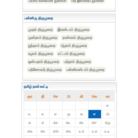
அமரர் கல்கியின் நூல்கள்
பிற இலக்கிய நூல்கள்
பன்னிரு திருமுறை
முதல் திருமுறை
இரண்டாம் திருமுறை
மூன்றாம் திருமுறை
நான்காம் திருமுறை
ஐந்தாம் திருமுறை
ஆறாம் திருமுறை
ஏழாம் திருமுறை
எட்டாம் திருமுறை
ஒன்பதாம் திருமுறை
பத்தாம் திருமுறை
பதினோராந் திருமுறை
பன்னிரண்டாம் திருமுறை
தமிழ் நாள்காட்டி
ஞா
தி்
செ
அ
வி
வெ
கா
௧
௨
௩
௪
௫
௬
௭
௮
௯
௰
௰௧
௰௨
௰௩
௰௪
௰௫
௰௬
௰௭
௰௮
௰௯
௨௰
௨௧
௨௨