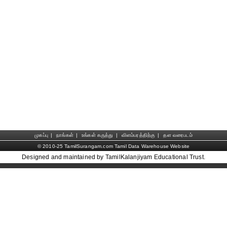
முகப்பு
|
நாங்கள்
|
உங்கள் கருத்து
|
விளம்பரத்திற்கு
|
தள வரைபடம்
© 2010-25 TamilSurangam.com Tamil Data Warehouse Website
Designed and maintained by TamilKalanjiyam Educational Trust.