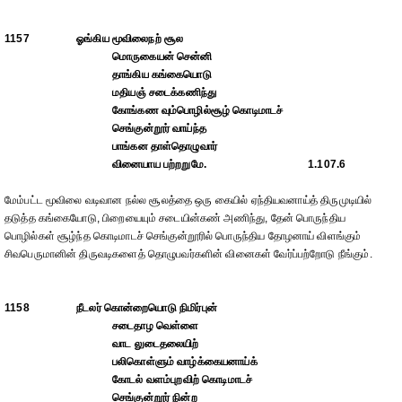
1157
ஓங்கிய மூவிலைநற் சூல
மொருகையன் சென்னி
தாங்கிய கங்கையொடு
மதியஞ் சடைக்கணிந்து
கோங்கண வும்பொழில்சூழ் கொடிமாடச்
செங்குன்றூர் வாய்ந்த
பாங்கன தாள்தொழுவார்
வினையாய பற்றறுமே.
1.107.6
மேம்பட்ட மூவிலை வடிவான நல்ல சூலத்தை ஒரு கையில் ஏந்தியவனாய்த் திருமுடியில்
தடுத்த கங்கையோடு, பிறையையும் சடையின்கண் அணிந்து, தேன் பொருந்திய
பொழில்கள் சூழ்ந்த கொடிமாடச் செங்குன்றூரில் பொருந்திய தோழனாய் விளங்கும்
சிவபெருமானின் திருவடிகளைத் தொழுபவர்களின் வினைகள் வேர்ப்பற்றோடு நீங்கும்.
1158
நீடலர் கொன்றையொடு நிமிர்புன்
சடைதாழ வெள்ளை
வாட லுடைதலையிற்
பலிகொள்ளும் வாழ்க்கையனாய்க்
கோடல் வளம்புறவிற் கொடிமாடச்
செங்குன்றூர் நின்ற