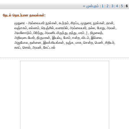
‹‹ முன்புறம்
1
2
3
4
5
6
|
|
|
|
|
|
தேட‌ல் தொட‌ர்பான தகவ‌ல்க‌ள்:
மூதுரை - அவ்வையார் நூல்கள், கூற்றம், சிறப்பு, மூதுரை, நூல்கள், தான்,
வஞ்சகம், எல்லாம், நெஞ்சில், வரையில், அவ்வையார், நல்ல, போது, அவள்,
அவளோடும், பிரிந்து, அவனிடமிருந்து, தந்து, மரம், | , நிழலைத்,
அறிவுடையோர், திருமகள், இயல்பு, போம், ஈன்ற, விடம், இல்லை,
அதுபோல, தன்னை, இலக்கியங்கள், நஞ்சு, மாசு, சென்ற, பெண், சிறியர்,
காய், சொல், அவன், கேட்டால்