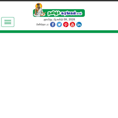
இலக்கியங்கள்
ஞாயிறு, ஆகஸ்டு 09, 2026
பின்தொடர
தமிழ் உலகம்
அறிவியல்
பொதுஅறிவு
ஆன்மிகம்
ஜோதிடம்
மருத்துவம்
பெண்கள் பகுதி
நகைச்சுவை
கலையுலகம்