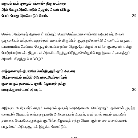
உருவும் உயர் குலமும் எல்லாம்- திரு மடந்தை
ஆம் போது அவளோடும் ஆகும்; அவள் பிரிந்து
போம் போது அவளோடும் போம்.
29
செல்வப் பேற்றைத் திருமகள் என்னும் பெண்தெய்வமாக எண்ணி வழிபடுவர். அவள்
ஒருவனிடம் வந்தால், சுற்றத்தார் எல்லாம் விரும்பிச் சூழ்ந்துகொண்டு அவனிடம் வருவர்.
வானளாவிய செல்வம் பெருகும். உடலில் நல்ல அழகு தோன்றும். உயர்ந்த குலத்தவர் என்று
போற்றப்படுவான். திருமகள் அவனிடமிருந்து பிரிந்து செல்லும்போது இவை அனைத்தும்
அவனிடமிருந்து போய்விடும்.
சாந்தனையும் தீயனவே செய்திடினும் தாம் அவரை
ஆந்தனையும் காப்பர் அறிவுடையோர்-மாந்தர்
குறைக்கும் தனையும் குளிர் நிழலைத் தந்து
மறைக்குமாம் கண்டீர் மரம்.
30
அறிவுடையோர் யார்? சாகும் வரையில் ஒருவர் கெடுதியையே செய்தாலும், தன்னால் முடிந்த
வரையில் அவரைக் காப்பாற்றுபவரே அறிவுடையார் ஆவார். மரம் தான் சாயும் வரையில்
தன்னை வெட்டுபவனுக்குக் குளிர்ந்த நிழலைத் தந்து அவன் குற்றத்தை மறைப்பதைப்
பாருங்கள். அப்படித்தான் இருக்க வேண்டும்.