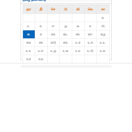
ஞா
தி்
செ
அ
வி
வெ
கா
௧
௨
௩
௪
௫
௬
௭
௮
௯
௰
௰௧
௰௨
௰௩
௰௪
௰௫
௰௬
௰௭
௰௮
௰௯
௨௰
௨௧
௨௨
௨௩
௨௪
௨௫
௨௬
௨௭
௨௮
௨௯
௩௰
௩௧