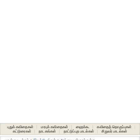
புதுக் கவிதைகள்
|
மரபுக் கவிதைகள்
|
ஹைக்கூ
|
கவிதைத் தொகுப்புகள்
|
கட்டுரைகள்
|
நாடகங்கள்
|
நாட்டுப்புற பாடல்கள்
|
சிறுவர் பாடல்கள்