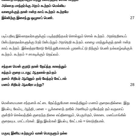
அல்லாத மாந்தர்க்கு அறம் கூற்றம்-மெல்லிய
வாழைக்குத் தான் ஈன்ற காய் கூற்றம் கூற்றமே
இல்லிற்கு இசைந்து ஒழுகாப் பெண்.
27
படிப்பறிவு இல்லாதவர்களுக்குப் படித்தறிந்தவர் சொல்லும் சொல் கூற்றம். அறநெறியைப்
பின்பற்றாதவர்களுக்கு பிறர் பின்பற்றும் அறநெறி கூற்றம். வாழை மரத்துக்குத் தான் ஈன்ற
காய் கூற்றம். இல்லத்தாரோடு சேர்ந்துபோகாமல் முரண்பட்டு நிற்கும் பெண் நல்வாழ்வுக்குக்
கூற்றம். கூற்றம் = சாகடிக்கும் தெய்வம்.
சந்தன மென் குறடு தான் தேய்ந்த காலத்தும்
கந்தம் குறை படாது; ஆதலால்-தம்தம்
தனம் சிறியர் ஆயினும் தார் வேந்தர் கேட்டால்
மனம் சிறியர் ஆவரோ மற்று?
28
மென்மையான சந்தனக் கட்டை தேய்ந்துபோன காலத்திலும் மணம் குறைவதில்லை. இது
இயல்பு. வேம்பு, ஆத்தி, பனை – பூக்களைத் தாரில் அணியும் மூவேந்தர் தம் வருவாய்
குன்றிச் செல்வத்தில் குறைந்த நிலை எய்தினாலும், பெருமிதம், கொடை மனப்பாங்கில்
குறைவுபட மாட்டார்கள். இது இவர்கள் இயல்பு. கேட்டால் = கெடுதியால்.
மருவு இனிய சுற்றமும் வான் பொருளும் நல்ல