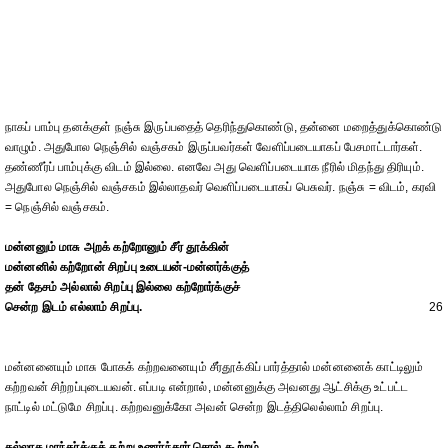
நாகப் பாம்பு தனக்குள் நஞ்சு இருப்பதைத் தெரிந்துகொண்டு, தன்னை மறைத்துக்கொண்டு
வாழும். அதுபோல நெஞ்சில் வஞ்சகம் இருப்பவர்கள் வேளிப்படையாகப் பேசமாட்டார்கள்.
தண்ணீர்ப் பாம்புக்கு விடம் இல்லை. எனவே அது வெளிப்படையாக நீரில் மிதந்து திரியும்.
அதுபோல நெஞ்சில் வஞ்சகம் இல்லாதவர் வெளிப்படையாகப் பெசுவர். நஞ்சு = விடம், கரவி
= நெஞ்சில் வஞ்சகம்.
மன்னனும் மாசு அறக் கற்றோனும் சீர் தூக்கின்
மன்னனில் கற்றோன் சிறப்பு உடையன்-மன்னர்க்குத்
தன் தேசம் அல்லால் சிறப்பு இல்லை கற்றோர்க்குச்
சென்ற இடம் எல்லாம் சிறப்பு.
26
மன்னனையும் மாசு போகக் கற்றவனையும் சீர்தூக்கிப் பார்த்தால் மன்னனைக் காட்டிலும்
கற்றவன் சிற்றப்புடையவன். எப்படி என்றால், மன்னனுக்கு அவனது ஆட்சிக்கு உட்பட்ட
நாட்டில் மட்டுமே சிறப்பு. கற்றவனுக்கோ அவன் சென்ற இடத்திலெல்லாம் சிறப்பு.
கல்லாத மாந்தர்க்குக் கற்று உணர்ந்தார் சொல் கூற்றம்