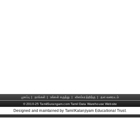
முகப்பு
|
நாங்கள்
|
உங்கள் கருத்து
|
விளம்பரத்திற்கு
|
தள வரைபடம்
© 2010-25 TamilSurangam.com Tamil Data Warehouse Website
Designed and maintained by TamilKalanjiyam Educational Trust.