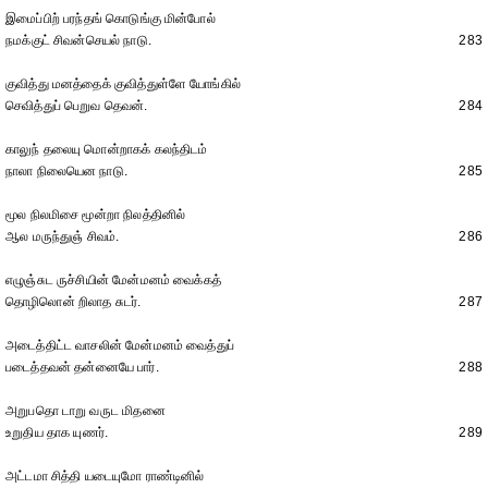
இமைப்பிற் பரந்தங் கொடுங்கு மின்போல்
நமக்குட் சிவன்செயல் நாடு.
283
குவித்து மனத்தைக் குவித்துள்ளே யோங்கில்
செவித்துப் பெறுவ தெவன்.
284
காலுந் தலையு மொன்றாகக் கலந்திடம்
நாலா நிலையென நாடு.
285
மூல நிலமிசை மூன்றா நிலத்தினில்
ஆல மருந்துஞ் சிவம்.
286
எழுஞ்சுட ருச்சியின் மேன்மனம் வைக்கத்
தொழிலொன் றிலாத சுடர்.
287
அடைத்திட்ட வாசலின் மேன்மனம் வைத்துப்
படைத்தவன் தன்னையே பார்.
288
அறுபதொ டாறு வருட மிதனை
உறுதிய தாக யுணர்.
289
அட்டமா சித்தி யடையுமோ ராண்டினில்