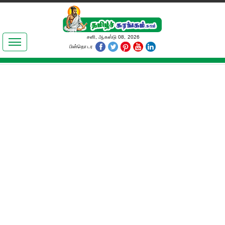
இலக்கியங்கள்
சனி, ஆகஸ்டு 08, 2026
பின்தொடர
தமிழ் உலகம்
அறிவியல்
பொதுஅறிவு
ஆன்மிகம்
ஜோதிடம்
மருத்துவம்
பெண்கள் பகுதி
நகைச்சுவை
கலையுலகம்