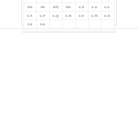
௰௬
௰௭
௰௮
௰௯
௨௰
௨௧
௨௨
௨௩
௨௪
௨௫
௨௬
௨௭
௨௮
௨௯
௩௰
௩௧