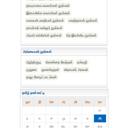
தாயுமானவ சுவாமிகள் நூல்கள்
இராமலிங்க சுவாமிகள் நூல்கள்
மகாகவி பாரதியார் நூல்கள்
பாரதிதாசன் நூல்கள்
நாமக்கல் கவிஞர் நூல்கள்
அமரர் கல்கியின் நூல்கள்
பிற இலக்கிய நூல்கள்
அவ்வையார் நூல்கள்
ஆத்திசூடி
கொன்றை வேந்தன்
நல்வழி
மூதுரை
ஞானக்குறள்
விநாயகர் அகவல்
நாலு கோடிப் பாடல்கள்
தமிழ் நாள்காட்டி
ஞா
தி்
செ
அ
வி
வெ
கா
௧
௨
௩
௪
௫
௬
௭
௮
௯
௰
௰௧
௰௨
௰௩
௰௪
௰௫