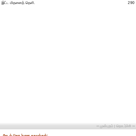
இட்ட மிதனைத் தெளி.
290
‹‹ முன்புறம்
தொடர்ச்சி ››
|
தேட‌ல் தொட‌ர்பான தகவ‌ல்க‌ள்: