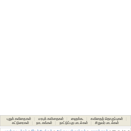
புதுக் கவிதைகள்
|
மரபுக் கவிதைகள்
|
ஹைக்கூ
|
கவிதைத் தொகுப்புகள்
|
கட்டுரைகள்
|
நாடகங்கள்
|
நாட்டுப்புற பாடல்கள்
|
சிறுவர் பாடல்கள்