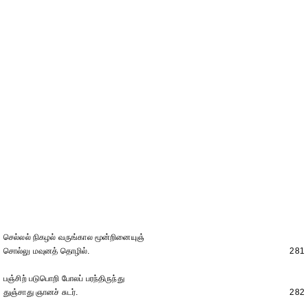
செல்லல் நிகழல் வருங்கால மூன்றினையுஞ்
சொல்லு மவுனத் தொழில்.
281
பஞ்சிற் படுபொறி போலப் பரந்திருந்து
துஞ்சாது ஞானச் சுடர்.
282