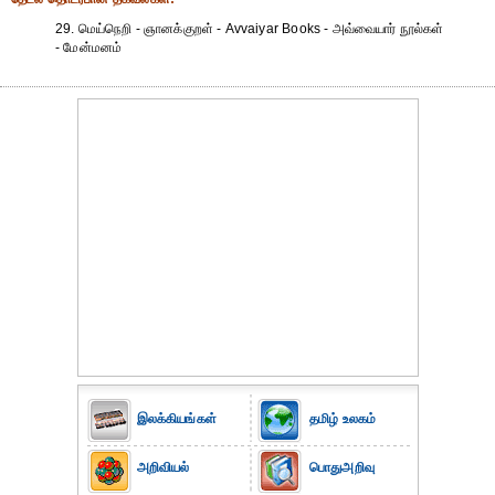
29. மெய்நெறி - ஞானக்குறள் - Avvaiyar Books - அவ்வையார் நூல்கள்
- மேன்மனம்
இலக்கியங்கள்
தமிழ் உலகம்
அறிவியல்
பொதுஅறிவு