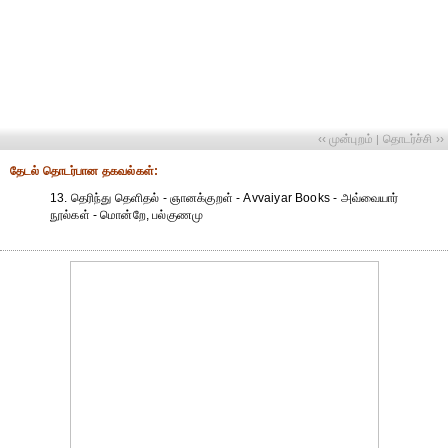
‹‹ முன்புறம்
தொடர்ச்சி ››
|
தேட‌ல் தொட‌ர்பான தகவ‌ல்க‌ள்:
13. தெரிந்து தெளிதல் - ஞானக்குறள் - Avvaiyar Books - அவ்வையார்
நூல்கள் - மொன்றே, பல்குணமு