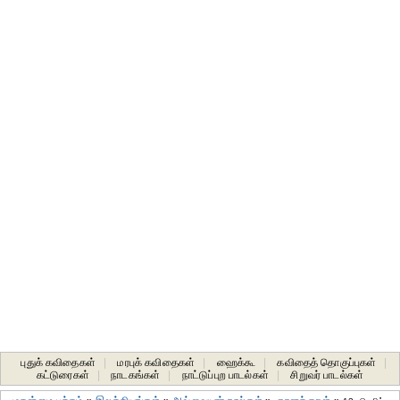
புதுக் கவிதைகள்
|
மரபுக் கவிதைகள்
|
ஹைக்கூ
|
கவிதைத் தொகுப்புகள்
|
கட்டுரைகள்
|
நாடகங்கள்
|
நாட்டுப்புற பாடல்கள்
|
சிறுவர் பாடல்கள்