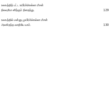
உலகத்திற் பட்ட உயிர்க்கெல்லா மீசன்
நிலவுபோ னிற்கும் நிறைந்து.
129
உலகத்தில் மன்னு முயிர்க்கெல்லா மீசன்
அலகிறந்த வாதியே யாம்.
130