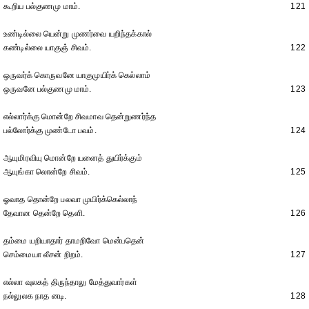
கூறிய பல்குணமு மாம்.
121
உண்டில்லை யென்று முணர்வை யறிந்தக்கால்
கண்டில்லை யாகுஞ் சிவம்.
122
ஒருவர்க் கொருவனே யாகுமுயிர்க் கெல்லாம்
ஒருவனே பல்குணமு மாம்.
123
எல்லார்க்கு மொன்றே சிவமாவ தென்றுணர்ந்த
பல்லோர்க்கு முண்டோ பவம்.
124
ஆயுமிரவியு மொன்றே யனைத் துயிர்க்கும்
ஆயுங்கா லொன்றே சிவம்.
125
ஓவாத தொன்றே பலவா முயிர்க்கெல்லாந்
தேவான தென்றே தெளி.
126
தம்மை யறியாதார் தாமறிவோ மென்பதென்
செம்மையா லீசன் றிறம்.
127
எல்லா வுலகத் திருந்தாலு மேத்துவார்கள்
நல்லுலக நாத னடி.
128