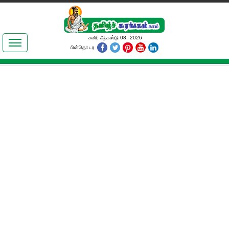
இலக்கியங்கள்
சனி, ஆகஸ்டு 08, 2026
பின்தொடர
தமிழ் உலகம்
அறிவியல்
பொதுஅறிவு
ஆன்மிகம்
ஜோதிடம்
மருத்துவம்
பெண்கள் பகுதி
நகைச்சுவை
கலையுலகம்