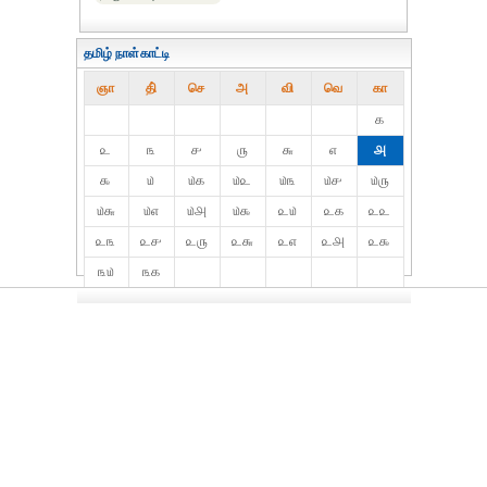
தமிழ் நாள்காட்டி
ஞா
தி்
செ
அ
வி
வெ
கா
௧
௨
௩
௪
௫
௬
௭
௮
௯
௰
௰௧
௰௨
௰௩
௰௪
௰௫
௰௬
௰௭
௰௮
௰௯
௨௰
௨௧
௨௨
௨௩
௨௪
௨௫
௨௬
௨௭
௨௮
௨௯
௩௰
௩௧