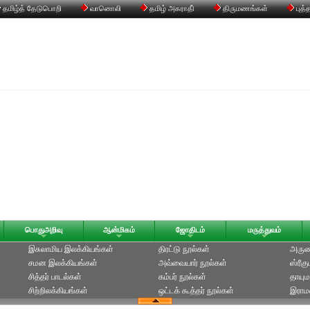
தமிழ்த் தேடுபொறி
வானொலி
தமிழ் அகராதி்
திருமணங்கள்
புத்
பொதுஅறிவு
ஆன்மிகம்
ஜோதிடம்
மருத்துவம்
இசுலாமிய இலக்கியங்கள்
திரட்டு நூல்கள்
அருணக
சமன இலக்கியங்கள்
அவ்வையார் நூல்கள்
ஸ்ரீக
சித்தர் பாடல்கள்
கம்பர் நூல்கள்
தாயும
சிற்றிலக்கியங்கள்
ஒட்டக் கூத்தர் நூல்கள்
இராமல