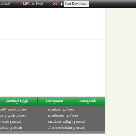
Font Download
தகங்கள்
MP3 பாடல்கள்
மின்னஞ்சல்
திரட்டி
உரையாடல்
பெண்கள் பகுதி
நகைச்சுவை
கலையுலகம்
ிரி நாதர் நூல்கள்
பாரதியார் நூல்கள்
ுமர குருபரர் நூல்கள்
பாரதிதாசன் நூல்கள்
ானவர் நூல்கள்
நாமக்கல் கவிஞர் நூல்கள்
ிங்கர் நூல்கள்
அமரர் கல்கியின் நூல்கள்