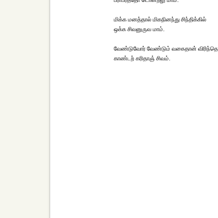
பராபரத்தோ டொன்றலு மாம்.
மிக்க மனத்தால் மிகநினந்து சிந்திக்கில்
ஒக்க சிவனுருவ மாம்.
வேண்டுவோர் வேண்டும் வகைதான் விரிந்தெங
காண்டற் கரிதாஞ் சிவம்.