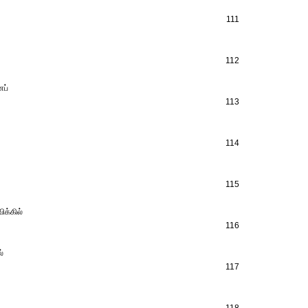
111
112
ைப்
113
114
115
க்கில்
116
்
117