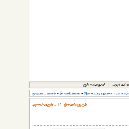
புதுக் கவிதைகள்
|
மரபுக் கவி
முதன்மை பக்கம்
»
இலக்கியங்கள்
»
அவ்வையார் நூல்கள்
»
ஞானக்கு
ஞானக்குறள் - 12. நினைப்புறுதல்