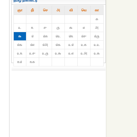
தமிழ் நாள்காட்டி
ஞா
தி்
செ
அ
வி
வெ
கா
௧
௨
௩
௪
௫
௬
௭
௮
௯
௰
௰௧
௰௨
௰௩
௰௪
௰௫
௰௬
௰௭
௰௮
௰௯
௨௰
௨௧
௨௨
௨௩
௨௪
௨௫
௨௬
௨௭
௨௮
௨௯
௩௰
௩௧