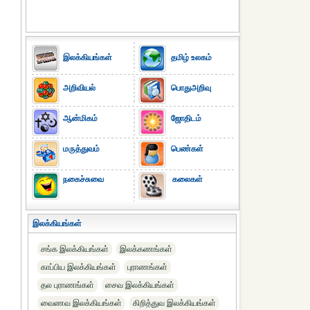
இலக்கியங்கள்
தமிழ் உலகம்
அறிவியல்
பொதுஅறிவு
ஆன்மிகம்
ஜோதிடம்
மருத்துவம்
பெண்கள்
நகைச்சுவை
கலைகள்
இலக்கியங்கள்
சங்க இலக்கியங்கள்
இலக்கணங்கள்
காப்பிய இலக்கியங்கள்
புராணங்கள்
தல புராணங்கள்
சைவ இலக்கியங்கள்
வைணவ இலக்கியங்கள்
கிறித்துவ இலக்கியங்கள்