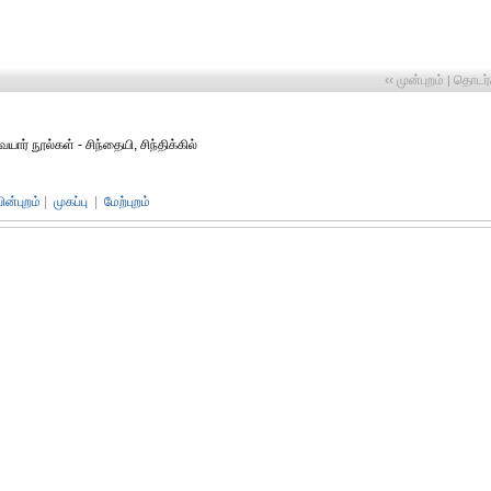
‹‹ முன்புறம்
தொடர்ச
|
ர் நூல்கள் - சிந்தையி, சிந்திக்கில்
பின்புறம்
|
முகப்பு
|
மேற்புறம்