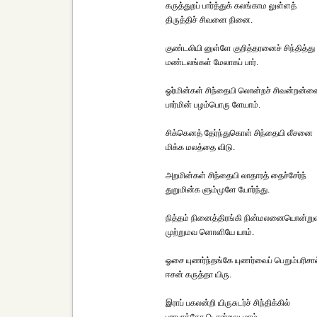
கருத்துறப் பார்த்துக் கலங்காம லுள்ளத்
திருத்திச் சிவனை நினை.
குண்டலியி னுள்ளே குறித்தரனைச் சிந்தித்து
மண்டலங்கள் மேலாகப் பார்.
ஓர்மின்கள் சிந்தையி லொன்றச் சிவன்றன்ன
பார்மின் பழம்பொரு ளேயாம்.
சிக்கெனத் தேர்ந்துகொள் சிந்தையி லீசனை
மிக்க மலத்தை விடு.
அறமின்கள் சிந்தையி லாதாரத் தைச்சேர்ந்
துறுமின்க ளும்முளே யோர்ந்து.
நித்தம் நினைத்திரங்கி நின்மலனையொன்றுவி
முற்றுமவ னொளியே யாம்.
ஓசை யுணர்ந்தங்கே யுணர்வைப் பெறும்பரிசால
ஈசன் கருத்தா யிரு.
இராப் பகலன்றி யிருசுடர்ச் சிந்திக்கில்