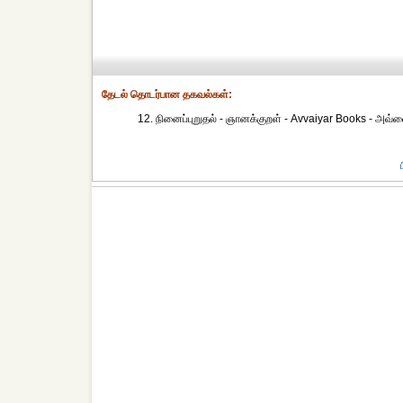
தேட‌ல் தொட‌ர்பான தகவ‌ல்க‌ள்:
12. நினைப்புறுதல் - ஞானக்குறள் - Avvaiyar Books - அவ்வையா