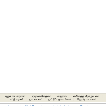
புதுக் கவிதைகள்
|
மரபுக் கவிதைகள்
|
ஹைக்கூ
|
கவிதைத் தொகுப்புகள்
|
கட்டுரைகள்
|
நாடகங்கள்
|
நாட்டுப்புற பாடல்கள்
|
சிறுவர் பாடல்கள்