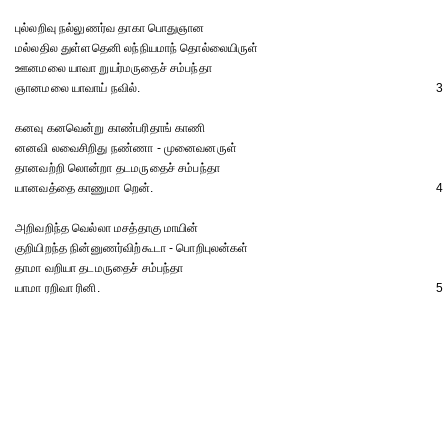
புல்லறிவு நல்லுணர்வ தாகா பொதுஞான
மல்லதில துள்ளதெனி லந்நியமாந் தொல்லையிருள்
ஊனமலை யாவா றுயர்மருதைச் சம்பந்தா
ஞானமலை யாவாய் நவில்.
3
கனவு கனவென்று காண்பரிதாங் காணி
னனவி லவைசிறிது நண்ணா - முனைவனருள்
தானவற்றி லொன்றா தடமருதைச் சம்பந்தா
யானவத்தை காணுமா றென்.
4
அறிவறிந்த வெல்லா மசத்தாகு மாயின்
குறியிறந்த நின்னுணர்விற்கூடா - பொறிபுலன்கள்
தாமா வறியா தடமருதைச் சம்பந்தா
யாமா ரறிவா ரினி.
5