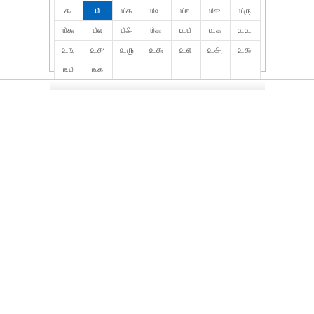
௯
௰
௰௧
௰௨
௰௩
௰௪
௰௫
௰௬
௰௭
௰௮
௰௯
௨௰
௨௧
௨௨
௨௩
௨௪
௨௫
௨௬
௨௭
௨௮
௨௯
௩௰
௩௧