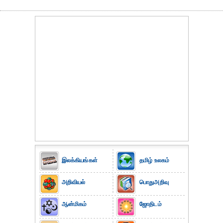
இலக்கியங்கள்
தமிழ் உலகம்
அறிவியல்
பொதுஅறிவு
ஆன்மிகம்
ஜோதிடம்