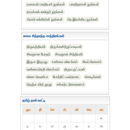
மகாகவி பாரதியார் நூல்கள்
பாரதிதாசன் நூல்கள்
நாமக்கல் கவிஞர் நூல்கள்
அமரர் கல்கியின் நூல்கள்
பிற இலக்கிய நூல்கள்
சைவ சித்தாந்த சாத்திரங்கள்
திருவுந்தியார்
திருக்களிற்றுப்பாடியார்
சிவஞான போதம்
சிவஞான சித்தியார்
இருபா இருபது
உண்மை விளக்கம்
சிவப்பிரகாசம்
உண்மைநெறி விளக்கம்
திருவருட்பயன்
வினா வெண்பா
போற்றிப் பஃறொடை
கொடிக்கவி
நெஞ்சு விடு தூது
சங்கற்ப நிராகரணம்
தமிழ் நாள்காட்டி
ஞா
தி்
செ
அ
வி
வெ
கா
௧
௨
௩
௪
௫
௬
௭
௮