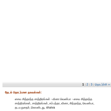
1
2
3
தொடர்ச்சி ››
|
|
|
தேட‌ல் தொட‌ர்பான தகவ‌ல்க‌ள்:
சைவ சித்தாந்த சாத்திரங்கள் - வினா வெண்பா - சைவ சித்தாந்த
சாத்திரங்கள், சாத்திரங்கள், சம்பந்தா, வினா, சித்தாந்த, வெண்பா,
தடமருதைச், கொண்டது, shaiva