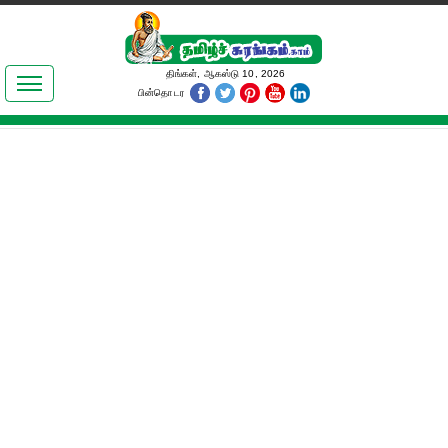
இலக்கியங்கள்
திங்கள், ஆகஸ்டு 10, 2026
பின்தொடர
தமிழ் உலகம்
அறிவியல்
பொதுஅறிவு
ஆன்மிகம்
ஜோதிடம்
மருத்துவம்
பெண்கள் பகுதி
நகைச்சுவை
கலையுலகம்