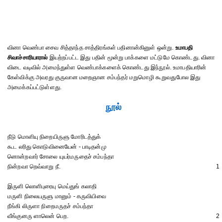
வினா வெண்பா சைவ சித்தாந்த சாத்திரங்கள் பதினான்கினுள் ஒன்று.
உமாபதி
சிவாச்சாரியாரால்
இயற்றப்பட்ட இது பதின் மூன்று பாக்களை மட்டுமே கொண்டது. வினா
விடை வடிவில் அமைந்துள்ள வெண்பாக்களைக் கொண்டது இந்நூல். உமாபதியாரின்
கேள்விக்கு அவரது குருவான மறைஞான சம்பந்தர் மறுமொழி கூறுவதுபோல இது
அமைக்கப்பட்டுள்ளது.
நூல்
நீடு மொளியு நிறையிருளு மோரிடத்துக்
கூட லரிது கொடுவினையேன் - பாடிதன்மு
னொன்றவார் சோலை யுயர்மருதைச் சம்பந்தா
நின்றவா றெவ்வாறு நீ.
1
இருளி லொளிபுரையு மெய்துங் கலாதி
மருளி நிலையருளு மானும் - கருவியிவை
நீங்கி லிருளா நிறைமருதச் சம்பந்தா
வீங்குனரு ளாலென் பெற.
2