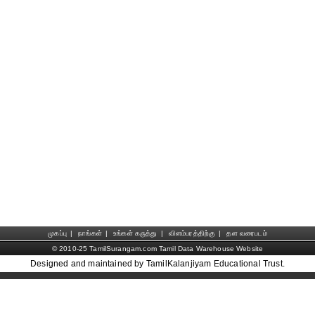
முகப்பு
|
நாங்கள்
|
உங்கள் கருத்து
|
விளம்பரத்திற்கு
|
தள வரைபடம்
© 2010-25 TamilSurangam.com Tamil Data Warehouse Website
Designed and maintained by TamilKalanjiyam Educational Trust.