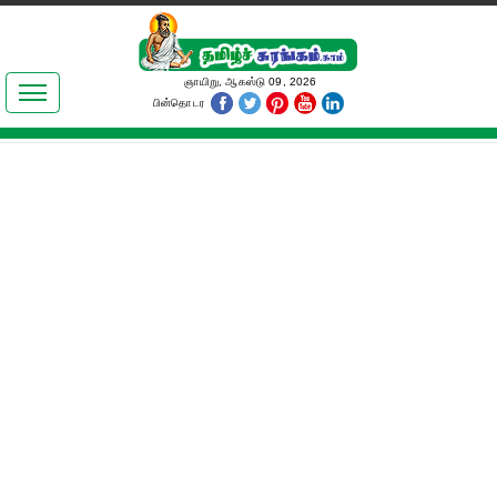
இலக்கியங்கள்
ஞாயிறு, ஆகஸ்டு 09, 2026
பின்தொடர
தமிழ் உலகம்
அறிவியல்
பொதுஅறிவு
ஆன்மிகம்
ஜோதிடம்
மருத்துவம்
பெண்கள் பகுதி
நகைச்சுவை
கலையுலகம்