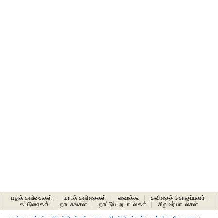
புதுக் கவிதைகள்
|
மரபுக் கவிதைகள்
|
ஹைக்கூ
|
கவிதைத் தொகுப்புகள்
|
கட்டுரைகள்
|
நாடகங்கள்
|
நாட்டுப்புற பாடல்கள்
|
சிறுவர் பாடல்கள்