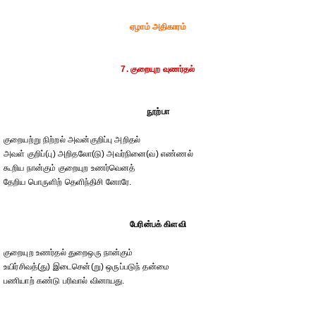
ஏழாம் அதிகாரம்
7. குறையுற வுணர்தல்
நூற்பா
குறையற்று நிற்றல் அவன்குறிப்பு அறிதல்
அவள் குறிப்(பு) அறிதலோ(டு) அவர்நினை(வ) எண்ணல்
கூறிய நான்கும் குறையுற உணர்வெனத்
தேறிய பொருளிற் தெளிந்திசி னோரே.
பேரின்பக் கிளவி
குறையுற உணர்தல் துறைஒரு நான்கும்
உயிர்சிவத்(து) இடைசென்(று) ஒருப்படுந் தன்மை
பணியாற் கண்டு பரிவால் வினாயது.