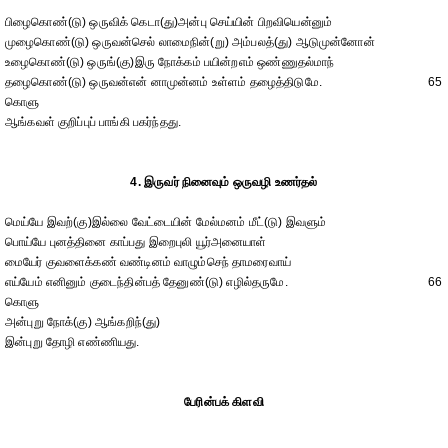
பிழைகொண்(டு) ஒருவிக் கெடா(து)அன்பு செய்யின் பிறவியென்னும்
முழைகொண்(டு) ஒருவன்செல் லாமைநின்(று) அம்பலத்(து) ஆடுமுன்னோன்
உழைகொண்(டு) ஒருங்(கு)இரு நோக்கம் பயின்றஎம் ஒண்ணுதல்மாந்
தழைகொண்(டு) ஒருவன்என் னாமுன்னம் உள்ளம் தழைத்திடுமே.
65
கொளு
ஆங்கவள் குறிப்புப் பாங்கி பகர்ந்தது.
4. இருவர் நினைவும் ஒருவழி உணர்தல்
மெய்யே இவற்(கு)இல்லை வேட்டையின் மேல்மனம் மீட்(டு) இவளும்
பொய்யே புனத்தினை காப்பது இறைபுலி யூர்அனையாள்
மையேர் குவளைக்கண் வண்டினம் வாழும்செந் தாமரைவாய்
எய்யேம் எனினும் குடைந்தின்பத் தேனுண்(டு) எழில்தருமே.
66
கொளு
அன்புறு நோக்(கு) ஆங்கறிந்(து)
இன்புறு தோழி எண்ணியது.
பேரின்பக் கிளவி