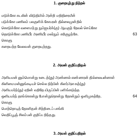
1. குறையுற்று நிற்றல்
மடுக்கோ கடலின் விடுதிமில் அன்றி மறிதிரைமீன்
படுக்கோ பணிலம் பலகுளிக் கோபரன் தில்லைமுன்றில்
கொடுக்கோ வளைமற்று நும்ஐயர்க்(கு) ஆயகுற் றேவல் செய்கோ
தொடுக்கோ பணியீர் அணியீர் மலர்நும் கரிகுழற்கே.
63
கொளு
கறையற்ற வேலவன் குறையுற்றது.
2. அவன் குறிப்பறிதல்
அளியமன் னும்மொன்று உடைத்(து) அண்ணல் எண்ணரன் தில்லையன்னாள்
கிளிமைமன்னுங்கடியச் செல்ல நிற்பின் கிளர்அளகத்(து)
அளியமர்ந்(து) ஏறின் வறிதே யிருப்பின் பளிங்கடுத்த
ஒளியமர்ந் தாங்கொன்று போன்றுறொன்று தோன்றும் ஒளிமுகத்தே.
64
கொளு
பொற்றொடித் தோளிதன் சிற்றிடைப் பாங்கி
வெறிப்பூஞ் சிலம்பன் குறிப்ப றிந்தது.
3. அவள் குறிப்பறிதல்