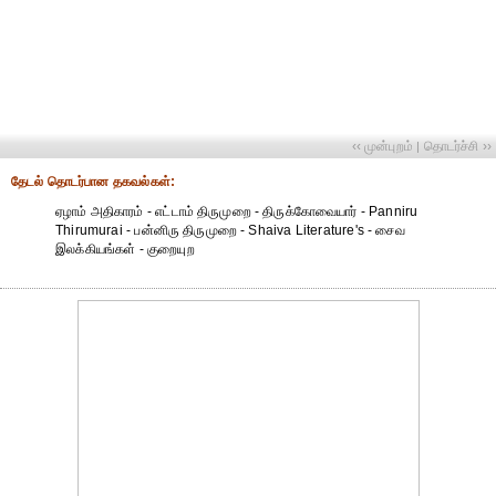
‹‹ முன்புறம்
தொடர்ச்சி ››
|
தேட‌ல் தொட‌ர்பான தகவ‌ல்க‌ள்:
ஏழாம் அதிகாரம் - எட்டாம் திருமுறை - திருக்கோவையார் - Panniru
Thirumurai - பன்னிரு திருமுறை - Shaiva Literature's - சைவ
இலக்கியங்கள் - குறையுற