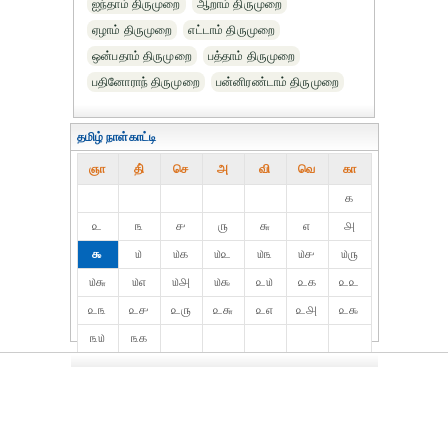
ஐந்தாம் திருமுறை
ஆறாம் திருமுறை
ஏழாம் திருமுறை
எட்டாம் திருமுறை
ஒன்பதாம் திருமுறை
பத்தாம் திருமுறை
பதினோராந் திருமுறை
பன்னிரண்டாம் திருமுறை
தமிழ் நாள்காட்டி
ஞா
தி்
செ
அ
வி
வெ
கா
௧
௨
௩
௪
௫
௬
௭
௮
௯
௰
௰௧
௰௨
௰௩
௰௪
௰௫
௰௬
௰௭
௰௮
௰௯
௨௰
௨௧
௨௨
௨௩
௨௪
௨௫
௨௬
௨௭
௨௮
௨௯
௩௰
௩௧