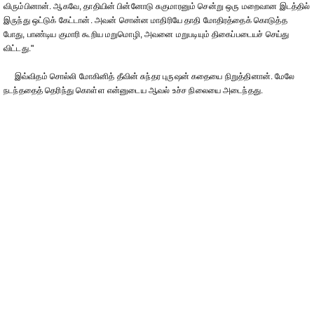
விரும்பினான். ஆகவே, தாதியின் பின்னோடு சுகுமாரனும் சென்று ஒரு மறைவான இடத்தில்
இருந்து ஒட்டுக் கேட்டான். அவன் சொன்ன மாதிரியே தாதி மோதிரத்தைக் கொடுத்த
போது, பாண்டிய குமாரி கூறிய மறுமொழி, அவனை மறுபடியும் திகைப்படையச் செய்து
விட்டது."
இவ்விதம் சொல்லி மோகினித் தீவின் சுந்தர புருஷன் கதையை நிறுத்தினான். மேலே
நடந்ததைத் தெரிந்து கொள்ள என்னுடைய ஆவல் உச்ச நிலையை அடைந்தது.