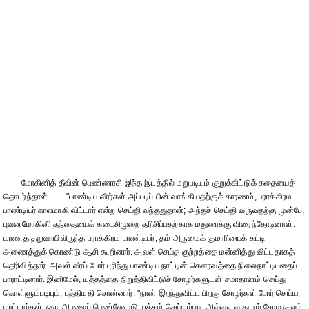
மோகினித் தீவின் பெண்ணரசி இந்த இடத்தில் மறுபடியும் குறுக்கிட்டுக் கதையைத்
தொடர்ந்தாள்:- "பாண்டிய வீரர்கள் அப்படிப் பின் வாங்கியதற்குக் காரணம், பராக்கிரம
பாண்டியர் காலமாகி விட்டார் என்ற செய்தி வந்ததுதான்; அந்தச் செய்தி வருவதற்கு முன்பே,
புவனமோகினி தந்தையைக் கடைசிமுறை தரிசிப்பதற்காக மதுரைக்கு விரைந்தோடினாள்.
மரணத் தறுவாயிலிருந்த பராக்கிரம பாண்டியர், தம் அருமைக் குமாரியைக் கட்டி
அணைத்துக் கொண்டு ஆசி கூறினார். அவள் செய்த குற்றத்தை மன்னித்து விட்டதாகத்
தெரிவித்தார். அவள் வீரப் போர் புரிந்து பாண்டிய நாட்டின் கௌரவத்தை நிலைநாட்டியதைப்
பாராட்டினார். இனிமேல், யுத்தத்தை நிறுத்திவிட்டுச் சோழர்களுடன் சமாதானம் செய்து
கொள்ளும்படியும், புத்திமதி சொன்னார். "நான் இறந்துவிட்ட பிறகு சோழர்கள் போர் செய்ய
மாட்டார்கள். ஒரு அபலைப் பெண்ணோடு யுத்தம் செய்யும்படி, அவ்வளவு தூரம் சோழ குலம்