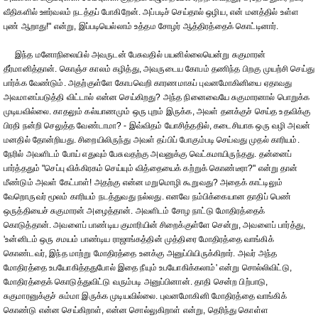
வீதிகளில் ஊர்வலம் நடத்தப் போகிறேன். அப்படிச் செய்தால் ஒழிய, என் மனத்தில் உள்ள
புண் ஆறாது!" என்று, இப்படியெல்லாம் உத்தம சோழர் ஆத்திரத்தைக் கொட்டினார்.
இந்த மனோநிலையில் அவருடன் பேசுவதில் பயனில்லையென்று சுகுமாரன்
தீர்மானித்தான். கொஞ்ச காலம் கழித்து, அவருடைய கோபம் தணிந்த பிறகு முயற்சி செய்து
பார்க்க வேண்டும். அதற்குள்ளே கோபவெறி காரணமாகப் புவனமோகினியை ஏதாவது
அவமானப்படுத்தி விட்டால் என்ன செய்கிறது? அந்த நினைவையே சுகுமாரனால் பொறுக்க
முடியவில்லை. காதலும் கல்யாணமும் ஒரு புறம் இருக்க, அவள் தனக்குச் செய்த உதவிக்கு
பிரதி நன்றி செலுத்த வேண்டாமா? - இவ்விதம் யோசித்ததில், கடைசியாக ஒரு வழி அவன்
மனதில் தோன்றியது. சிறையிலிருந்து அவள் தப்பிப் போகும்படி செய்வது முதல் காரியம்.
நேரில் அவளிடம் போய் எதுவும் பேசுவதற்கு அவனுக்கு வெட்கமாயிருந்தது. தன்னைப்
பார்த்ததும் "செப்பு விக்கிரகம் செய்யும் வித்தையைக் கற்றுக் கொண்டீரா?" என்று தான்
மீண்டும் அவள் கேட்பாள்! அதற்கு என்ன மறுமொழி கூறுவது? அதைக் காட்டிலும்
வேறொருவர் மூலம் காரியம் நடத்துவது நல்லது. எனவே நம்பிக்கையான தாதிப் பெண்
ஒருத்தியைச் சுகுமாரன் அழைத்தான். அவளிடம் சோழ நாட்டு மோதிரத்தைக்
கொடுத்தான். அவளைப் பாண்டிய குமாரியின் சிறைக்குள்ளே சென்று, அவளைப் பார்த்து,
'உன்னிடம் ஒரு சமயம் பாண்டிய ராஜாங்கத்தின் முத்திரை மோதிரத்தை வாங்கிக்
கொண்டவர், இந்த மாற்று மோதிரத்தை உனக்கு அனுப்பியிருக்கிறார். அவர் அந்த
மோதிரத்தை உபயோகித்ததுபோல் இதை நீயும் உபயோகிக்கலாம்' என்று சொல்லிவிட்டு,
மோதிரத்தைக் கொடுத்துவிட்டு வரும்படி அனுப்பினான். தாதி சென்ற பிற்பாடு,
சுகுமாரனுக்குச் சும்மா இருக்க முடியவில்லை. புவனமோகினி மோதிரத்தை வாங்கிக்
கொண்டு என்ன செய்கிறாள், என்ன சொல்லுகிறாள் என்று, தெரிந்து கொள்ள