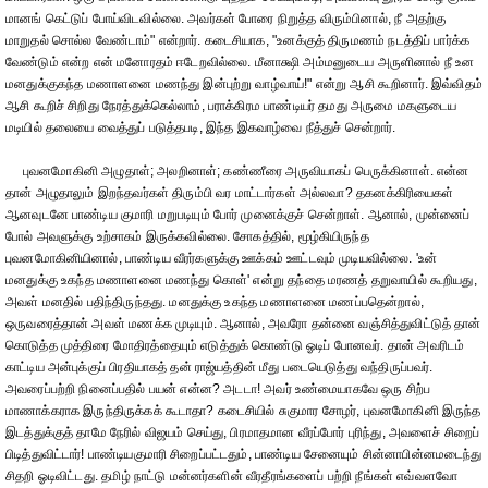
மானங் கெட்டுப் போய்விடவில்லை. அவர்கள் போரை நிறுத்த விரும்பினால், நீ அதற்கு
மாறுதல் சொல்ல வேண்டாம்" என்றார். கடைசியாக, "உனக்குத் திருமணம் நடத்திப் பார்க்க
வேண்டும் என்ற என் மனோரதம் ஈடேறவில்லை. மீனாக்ஷி அம்மனுடைய அருளினால் நீ உன
மனதுக்குகந்த மணாளனை மணந்து இன்புற்று வாழ்வாய்!" என்று ஆசி கூறினார். இவ்விதம்
ஆசி கூறிச் சிறிது நேரத்துக்கெல்லாம், பராக்கிரம பாண்டியர் தமது அருமை மகளுடைய
மடியில் தலையை வைத்துப் படுத்தபடி, இந்த இகவாழ்வை நீத்துச் சென்றார்.
புவனமோகினி அழுதாள்; அலறினாள்; கண்ணீரை அருவியாகப் பெருக்கினாள். என்ன
தான் அழுதாலும் இறந்தவர்கள் திரும்பி வர மாட்டார்கள் அல்லவா? தகனக்கிரியைகள்
ஆனவுடனே பாண்டிய குமாரி மறுபடியும் போர் முனைக்குச் சென்றாள். ஆனால், முன்னைப்
போல் அவளுக்கு உற்சாகம் இருக்கவில்லை. சோகத்தில், மூழ்கியிருந்த
புவனமோகினியினால், பாண்டிய வீரர்களுக்கு ஊக்கம் ஊட்டவும் முடியவில்லை. 'உன்
மனதுக்கு உகந்த மணாளனை மணந்து கொள்' என்று தந்தை மரணத் தறுவாயில் கூறியது,
அவள் மனதில் பதிந்திருந்தது. மனதுக்கு உகந்த மணாளனை மணப்பதென்றால்,
ஒருவரைத்தான் அவள் மணக்க முடியும். ஆனால், அவரோ தன்னை வஞ்சித்துவிட்டுத் தான்
கொடுத்த முத்திரை மோதிரத்தையும் எடுத்துக் கொண்டு ஓடிப் போனவர். தான் அவரிடம்
காட்டிய அன்புக்குப் பிரதியாகத் தன் ராஜ்யத்தின் மீது படையெடுத்து வந்திருப்பவர்.
அவரைப்பற்றி நினைப்பதில் பயன் என்ன? அடடா! அவர் உண்மையாகவே ஒரு சிற்ப
மாணாக்கராக இருந்திருக்கக் கூடாதா? கடைசியில் சுகுமார சோழர், புவனமோகினி இருந்த
இடத்துக்குத் தாமே நேரில் விஜயம் செய்து, பிரமாதமான வீரப்போர் புரிந்து, அவளைச் சிறைப்
பிடித்துவிட்டார்! பாண்டியகுமாரி சிறைப்பட்டதும், பாண்டிய சேனையும் சின்னாபின்னமடைந்து
சிதறி ஓடிவிட்டது. தமிழ் நாட்டு மன்னர்களின் வீரதீரங்களைப் பற்றி நீங்கள் எவ்வளவோ