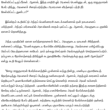
கேள்விப்பட்டிருப்பீர்கள். ஆனால், இந்த மாதிரி ஓர் அபலைப் பெண்ணுடன், ஒரு ராஜகுமாரன்
போர் புரிந்து, அவளைச் சிறைப்படுத்திய அபாரமான வீரத்தைப் பற்றி நீர்
கேள்விப்பட்டதுண்டா?"
இவ்விதம் கூறிவிட்டு அந்தப் பெண்ணரசி கடைக்கண்ணால் தன் நாயகனைப்
பார்த்தாள். அந்தப் பார்வையில் அளவிலாக் காதல் புலப்பட்டது. ஆனால், அவளுடைய குரலில்
ஏளனம் தொனித்தது.
அந்த யுவதியின் ஏளன வார்த்தைகளைக் கேட்ட அவளுடைய நாயகன் சிரித்தான்.
என்னைப் பார்த்து, "பெண்களுடைய போக்கே விசித்திரமானது. அவர்களை மகிழ்விப்பது
பிரம்மப் பிரயத்தனமான காரியம். நாம் நல்லது செய்தால் அவர்களுக்குக் கெடுதலாகப்படும்.
நம்முடைய நோக்கத்தைத் திரித்துக் கூறுவதிலேயே அவர்களுக்கு ஒரு தனி ஆனந்தம்!"
என்று கூறி மேலும் சொன்னான்:-
"சோழ ராஜகுமாரன் போர்க்களத்தில் முன்னால் வந்து நின்று, பாண்டிய குமாரியைத்
தோற்கடித்து அவளைச் சிறைப் பிடித்தது உண்மைதான். ஆனால், அதற்குக் காரணம் என்ன
தெரியுமா? புவனமோகினி தற்கொலை செய்து கொண்டு சாகாமல் அவள் உயிரைக்
காப்பாற்றும் பொருட்டுத்தான். புவனமோகினியின் மனதில் தந்தை இறந்த காரணத்தினால்
சோர்வு ஏற்பட்டிருக்கலாம். ஆனால், அந்த மனச்சோர்வை அவள் போர்க்களத்தில்
வெளிப்படையாகக் காட்டிக் கொள்ளவில்லை. முன்னைக் காட்டிலும் பத்துமடங்கு
வீராவேசத்தோடு போர் புரிந்தாள். கத்தியை சுழற்றிக் கொண்டு போர்க்களத்தில் தன்னந்
தனியாக அங்குமிங்கும் ஓடினாள். பாண்டிய குமாரியை யாரும் காயப்படுத்தி