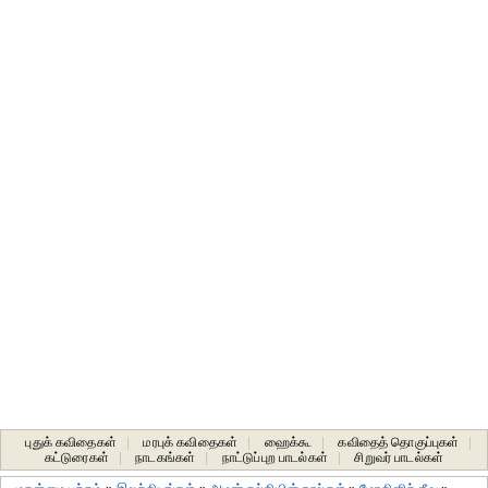
புதுக் கவிதைகள்
|
மரபுக் கவிதைகள்
|
ஹைக்கூ
|
கவிதைத் தொகுப்புகள்
|
கட்டுரைகள்
|
நாடகங்கள்
|
நாட்டுப்புற பாடல்கள்
|
சிறுவர் பாடல்கள்