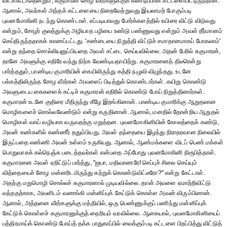
விடக்கூடாதென்றும், சுகுமாரன் சோழ வீரர்களுக்குக் கண்டிப்பான கட்டளையிட்டிருந்தான்.
ஆனால், அவர்கள் அந்தக் கட்டளையை நிறைவேற்றுவது இயலாமற் போகும்படி
புவனமோகினி நடந்து கொண்டாள். எப்படியாவது போர்க்களத்தில் உயிரை விட்டு விடுவது
என்றும், சோழர் குலத்துக்கு அழியாத பழியை உண்டு பண்ணுவது என்றும் அவள் தீர்மானம்
செய்திருந்ததாகக் காணப்பட்டது. 'சண்டையை நிறுத்தி விட்டுச் சமாதானமாகப் போகலாம்'
என்று தந்தை சொல்லியனுப்பியதை அவள் சட்டை செய்யவில்லை. அதன் பேரில் சுகுமாரன்,
தானே அவளுக்கு எதிரே வந்து நிற்க வேண்டியதாயிற்று. சுகுமாரனைத் திடீரென்று
பார்த்ததும், பாண்டிய குமாரியின் கையிலிருந்து கத்தி நழுவி விழுந்தது. உடனே
பக்கத்திலிருந்த சோழ வீரர்கள் அவளைப் பிடித்துக் கொண்டார்கள். கயிறு கொண்டு
அவளுடைய கைகளைக் கட்டிச் சுகுமாரன் எதிரில் கொண்டு போய் நிறுத்தினார்கள்.
சுகுமாரன் உடனே குதிரை மீதிருந்து கீழே இறங்கினான். பாண்டிய குமாரிக்கு ஆறுதலான
மொழிகளைச் சொல்லவேண்டும் என்று கருதினான். ஆனால், மனதில் தோன்றிய ஆறுதல்
மொழிகள் வாய் வழியாக வருவதற்கு மறுத்தன. புவனமோகினியின் கோலத்தைக் கண்டு,
அவன் கண்களில் கண்ணீர் ததும்பியது. அவள் தந்தையை இழந்து நிராதரவான நிலையில்
இருப்பதை எண்ணி அவன் உள்ளம் உருகியது. ஆனால், ஆண்மக்களை விடப் பெண் மக்கள்
பொதுவாகக் கல்நெஞ்சு படைத்தவர்கள் என்பதை அப்போது புவனமோகினி நிரூபித்தாள்.
சுகுமாரனை அவள் ஏறிட்டுப் பார்த்து, "ஐயா, மதிவாணரே! செப்புச் சிலை செய்யும்
வித்தையைச் சோழ மன்னரிடமிருந்து கற்றுக் கொண்டுவிட்டீரோ?" என்று கேட்டாள்.
அதற்கு மறுமொழி சொல்லச் சுகுமாரனால் முடியவில்லை. தான் அவளை ஏமாற்றிவிட்டு
வந்ததற்காக, அவளிடம் வணங்கி மன்னிப்புக் கேட்டுக் கொள்ள அவன் விரும்பினான்.
ஆனால், அத்தனை வீரர்களுக்கு மத்தியில், ஒரு பெண்ணுக்குப் பணிந்து மன்னிப்புக்
கேட்டுக் கொள்ளச் சுகுமாரனுக்குத் தைரியம் வரவில்லை. ஆகையால், புவனமோகினியைப்
பத்திரமாய்க் கொண்டு போய்த் தக்க பாதுகாப்பில் வைக்கும்படி கட்டளை பிறப்பித்து விட்டுத்