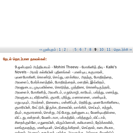
‹‹ முன்புறம்
1
2
5
6
7
8
9
10
11
தொடர்ச்சி ››
|
|
| ... |
|
|
|
|
|
|
|
தேட‌ல் தொட‌ர்பான தகவ‌ல்க‌ள்:
9.ஒன்பதாம் அத்தியாயம் - Mohini Theevu - மோகினித் தீவு - Kalki's
Novels - அமரர் கல்கியின் புதினங்கள் - பாண்டிய, சுகுமாரன்,
புவனமோகினி, கொண்டு, செய்து, பராக்கிரம, அதற்கு, மோதிரத்தை,
அவளைப், போர்க்களத்தில், மோதிரத்தைக், மனதில், இவ்விதம்,
அவனுடைய, முடியவில்லை, கொடுத்த, முத்திரை, கொண்டிருந்தார்,
அவளைச், மோகினித், அவளிடம், மறுமொழி, காரியம், பார்த்து, மணந்து,
அவளுடைய, வீதிகளில், குமாரி, புரிந்து, மணாளனை, பாண்டியர்,
மறுபடியும், அவர்கள், நிலையை, மன்னிப்புக், தெரிந்து, புவனமோகினியை,
குமாரியின், கேட்டுக், இருக்க, நிலையில், வாங்கிக், செய்யும், கற்றுக்,
நீயும், சுகுமாரனால், சென்று, அப்போது, தன்னுடைய, வேண்டியதில்லை,
விட்டது, என்றான், வேண்டாமா, பக்கத்தில், பார்த்ததும், விட்டால்,
சிறைக்குள்ளே, மதுரையின், விரும்பினான், கலியாணம், தேர்க்காலில்,
வாங்குவதற்கு, பாண்டியன், செய்திருக்கிறாள், செய்தால், கடைசியாக,
என்றார், அபலைப், உனக்குத், பார்க்க, அவளுக்கு, அல்லவா, வேண்டும்,