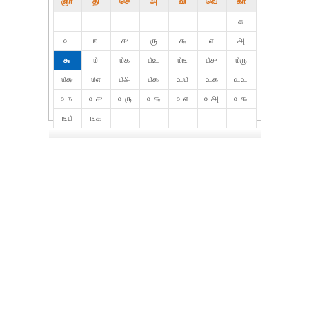
ஞா
தி்
செ
அ
வி
வெ
கா
௧
௨
௩
௪
௫
௬
௭
௮
௯
௰
௰௧
௰௨
௰௩
௰௪
௰௫
௰௬
௰௭
௰௮
௰௯
௨௰
௨௧
௨௨
௨௩
௨௪
௨௫
௨௬
௨௭
௨௮
௨௯
௩௰
௩௧