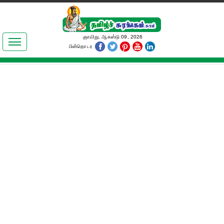
இலக்கியங்கள்
ஞாயிறு, ஆகஸ்டு 09, 2026
பின்தொடர
தமிழ் உலகம்
அறிவியல்
பொதுஅறிவு
ஆன்மிகம்
ஜோதிடம்
மருத்துவம்
பெண்கள் பகுதி
நகைச்சுவை
கலையுலகம்