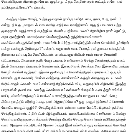
கொண்டுதான் சிறைக்குள்ளே வர முடிந்தது. அந்த மோதிரத்தைக் காட்டித் தானே நாம்
தப்பித்து வந்தோம்?" என்றான்.
அதற்கு உத்தம சோழர், "யுத்த முறைகள் நான்கு உண்டு; சாம, தான, பேத, தண்டம்
என்று. நீ பேத முறையைக் கையாண்டு எதிரியை ஏமாற்றினாய். அது நியாயமான யுத்த
முறைதான். அதற்காக நீ வருத்தப்பட வேண்டியதில்லை! உலகம் தோன்றின நாள் தொட்டு,
அரச குலத்தினர் பகைவர்களை வெல்வதற்காகத் தந்திரோபாயங்களைக்
கைக்கொண்டிருக்கின்றனர். சாணக்கியர் அர்த்த சாஸ்திரத்தில் என்ன சொல்லியிருக்கிறார்
என்று உனக்குத் தெரியாதா?" என்றார். சுகுமாரன் கடைசியாகத் தன்னுடைய உள்ளத்தின்
நிலையை உள்ளபடியே வெளியிட்டான். பாண்டிய குமாரியிடம் தான் காதல் கொண்டு
விட்டதையும், அவளைத் தவிர வேறு யாரையும் கலியாணம் செய்து கொள்ளத் தன் மனம்
இடம் கொடாது என்பதையும் சொன்னான். இதை அவன் சொன்னானோ இல்லையோ, உத்தம
சோழர் பொங்கி எழுந்தார். துர்வாச முனிவரும் விசுவாமித்திரரும் பரசுராமரும் ஓருருக்
கொண்டது போலானார். "என்ன வார்த்தை சொன்னாய்? அந்தக் கிராதகனுடைய மகள்
பேரில் காதல் கொண்டாயா? என்னைத் தேர்க்காலில் கட்டி, மதுரையின் வீதிகளில் இழுத்த
பாதகனின் குமாரியை மணந்து கொள்வாயா? என்னைச் சிறையில் அடைத்துச் சங்கிலி
மாட்டி, விலங்கினத்தைப் போலக் கட்டி வைத்திருந்த சண்டாளனுடைய மகள், சோழ
சிங்காதனத்தில் வீற்றிருப்பதை நான் அனுமதிப்பேனா? ஒரு நாளும் இல்லை! அப்பனைப்
போலவே மகளும் சூழ்ச்சி செய்திருக்கிறாள். உன்னை வலை போட்டுப் பிடிக்கத் தந்திரம்
செய்திருக்கிறாள். அதில் நீயும் வீழ்ந்துவிட்டாய். புவனமோகினியை நீ கலியாணம் செய்து
கொள்வதாயிருந்தால், என்னைக் கொன்று விட்டுச் செய்து கொள்! நான் உயிரோடிருக்கும்
வரை அதற்குச் சம்மதியேன்! அவளைப் பற்றி இனி என்னிடம் ஒரு வார்த்தையும் பேசாதே!
அவளைக் கரும்புள்ளி செம்புள்ளி குத்திக் கழுதைமேல் ஏற்றி வைத்து, அதே மதுரை நகர்