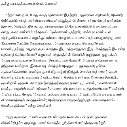
தன்னுடைய தந்தையைத் தேடிப் போனான்.
உத்தம சோழர் அப்போது வெகு உற்சாகமாக இருந்தார். மதுரையின் வீதிகளில், அவரைத்
தேர்க்காலில் கட்டிப் பராக்கிரம பாண்டியன் இழுத்துச் சென்றதை உத்தம சோழர் மறக்கவே
இல்லை. அதற்குப் பழிக்குப் பழி வாங்குவதற்கு இப்போது சந்தர்ப்பம் கிடைத்து விட்டது
என்று, அவர் எண்ணிச் சந்தோஷப்பட்டுக் கொண்டிருந்தார்; பராக்கிரம பாண்டியன்
இறந்துவிட்டபடியால் அவனுக்குப் பதிலாக அவனுடைய மகளைப் பழி வாங்குவதற்கு அவர்
திட்டங்கள் போட்டுக் கொண்டிருந்தார். அவனுடைய இதயம் கொந்தளித்துக்
கொண்டிருந்தது. உரலுக்கு ஒரு பக்கத்தில் இடி, மத்தளத்துக்கு இரு பக்கத்திலும் இடி என்ற
பழமொழி தெரியுமல்லவா? சுகுமாரன் மத்தளத்தின் நிலையில் இருந்தான். ஒரு பக்கம்
அவனுடைய காதலைக் கொள்ளை கொண்ட புவனமோகினி அவனை வஞ்சகன் என்று
நிந்தனை செய்தாள். இன்னொரு பக்கத்தில் அவனுடைய தந்தை ஒரே மூர்க்க
ஆவேசங்கொண்டு, பாண்டிய குமாரி மீது வஞ்சந்தீர்த்துக் கொள்ள வழிகளைத் தேடிக்
கொண்டிருந்தார். சுகுமாரன் அவரிடம் மெள்ள மெள்ளத் தன் மன நிலையை வெளியிட
முயன்றான். முதலில் அரச தர்மத்தைத் தந்தைக்கு நினைப்பூட்டினான், "புவனமோகினி
பாண்டிய ராஜனின் மகள் அல்லவா? அவளை மரியாதையாக நடத்த வேண்டாமா?" என்றான்.
அதற்கு உத்தம சோழர், "அவர்கள் பரம்பரை பாண்டியர்கள் அல்லர்; நடுவில் வந்து மதுரைச்
சிம்மாசனத்தைக் கவர்ந்தவர்கள்; அவர்களுக்கு ராஜகுலத்துக்குரிய மரியாதை செய்ய
வேண்டியதில்லை," என்று சொன்னார்.
பிறகு சுகுமாரன், "பாண்டியகுமாரியின் உதவியில்லா விட்டால் நான் தங்களை
விடுவித்திருக்க முடியாது. அவள் கொடுத்த முத்திரை மோதிரத்தை எடுத்துக்