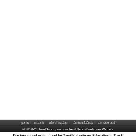
முகப்பு
|
நாங்கள்
|
உங்கள் கருத்து
|
விளம்பரத்திற்கு
|
தள வரைபடம்
© 2010-25 TamilSurangam.com Tamil Data Warehouse Website
Designed and maintained by TamilKalanjiyam Educational Trust.