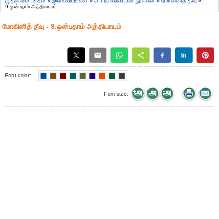
முதன்மை பக்கம்
»
இலக்கியங்கள்
»
அமரர் கல்கியின் நூல்கள்
»
மோகினித் தீவு
»
9.ஒன்பதாம் அத்தியாயம்
மோகினித் தீவு - 9.ஒன்பதாம் அத்தியாயம்
Font color:
Font size: