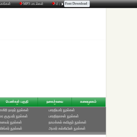
Font Download
தகங்கள்
MP3 பாடல்கள்
மின்னஞ்சல்
திரட்டி
உரையாடல்
பெண்கள் பகுதி
நகைச்சுவை
கலையுலகம்
ிரி நாதர் நூல்கள்
பாரதியார் நூல்கள்
ுமர குருபரர் நூல்கள்
பாரதிதாசன் நூல்கள்
ானவர் நூல்கள்
நாமக்கல் கவிஞர் நூல்கள்
ிங்கர் நூல்கள்
அமரர் கல்கியின் நூல்கள்