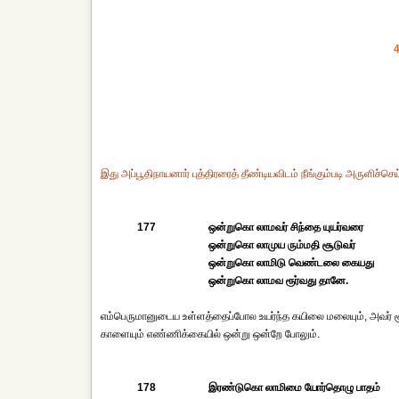
4
இது அப்பூதிநாயனார் புத்திரரைத் தீண்டியவிடம் நீங்கும்படி அருளிச்செய
177
ஒன்றுகொ லாமவர் சிந்தை யுயர்வரை
ஒன்றுகொ லாமுய ரும்மதி சூடுவர்
ஒன்றுகொ லாமிடு வெண்டலை கையது
ஒன்றுகொ லாமவ ரூர்வது தானே.
எம்பெருமானுடைய உள்ளத்தைப்போல உயர்ந்த கயிலை மலையும், அவர் சூட
காளையும் எண்ணிக்கையில் ஒன்று ஒன்றே போலும்.
178
இரண்டுகொ லாமிமை யோர்தொழு பாதம்