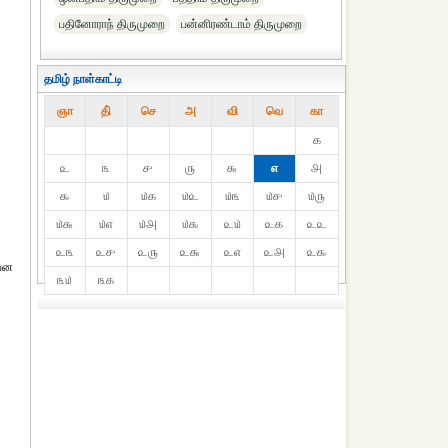
பதினோராந் திருமுறை
பன்னிரண்டாம் திருமுறை
தமிழ் நாள்காட்டி
ஞா
தி்
செ
அ
வி
வெ
கா
௧
௨
௩
௪
௫
௬
௭
௮
௯
௰
௰௧
௰௨
௰௩
௰௪
௰௫
௰௬
௰௭
௰௮
௰௯
௨௰
௨௧
௨௨
௨௩
௨௪
௨௫
௨௬
௨௭
௨௮
௨௯
்பன
௩௰
௩௧