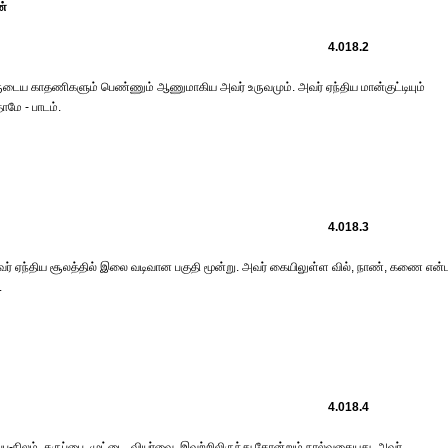
்
4.018.2
ுடைய காதணிகளும் பெண்ணும் ஆணுமாகிய அவர் உருவமும். அவர் ஏந்திய மான்குட்டியும்
மே - பாடம்.
4.018.3
வர் ஏந்திய சூலத்தில் இலை வடிவான பகுதி மூன்று. அவர் கையிலுள்ள வில், நாண், கணை என
.
4.018.4
ு-நிலம், கருப்பை, முட்டை, வியர்வை, இவற்றிலிருந்து தோன்றும் நால்வகையது. அவர்