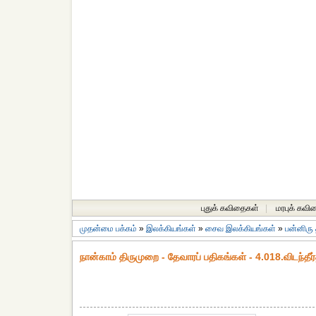
புதுக் கவிதைகள்
|
மரபுக் கவி
முதன்மை பக்கம்
»
இலக்கியங்கள்
»
சைவ இலக்கியங்கள்
»
பன்னிரு
நான்காம் திருமுறை - தேவாரப் பதிகங்கள் - 4.018.விடந்தீர்