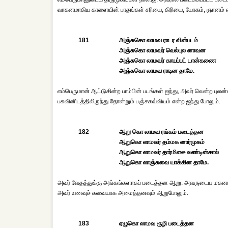
வாகனமாகிய காளையின் பாதங்கள் சரியை, கிரியை, யோகம், ஞானம் என்ப
181
அஞ்சுகொ லாமவ ராடர வின்படம்
அஞ்சுகொ லாமவர் வெல்புல னாவன
அஞ்சுகொ லாமவர் காயப்பட் டான்கணை
அஞ்சுகொ லாமவ ராடின தாமே.
எம்பெருமான் ஆட்டுகின்ற பாம்பின் படங்கள் ஐந்து, அவர் வென்ற புல
பசுவினிடத்திலிருந்து தோன்றும் பஞ்சகவ்வியம் என்ற ஐந்து போலும்.
182
ஆறு கொ லாமவ ரங்கம் படைத்தன
ஆறுகொ லாமவர் தம்மக னார்முகம்
ஆறுகொ லாமவர் தார்மிசை வண்டின்கால்
ஆறுகொ லாஞ்சுவை யாக்கின தாமே.
அவர் வேதத்துக்கு அங்கங்களாகப் படைத்தன ஆறு. அவருடைய மகனாக
அவர் உணவுச் சுவையாக அமைத்தனவும் ஆறுபோலும்.
183
ஏழுகொ லாமவ ரூழி படைத்தன