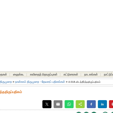
தைகள்
|
ஹைக்கூ
|
கவிதைத் தொகுப்புகள்
|
கட்டுரைகள்
|
நாடகங்கள்
|
நாட்டுப
 திருமுறை
»
நான்காம் திருமுறை - தேவாரப் பதிகங்கள்
»
4.018.விடந்தீர்த்ததிருப்பதிகம்
த்ததிருப்பதிகம்