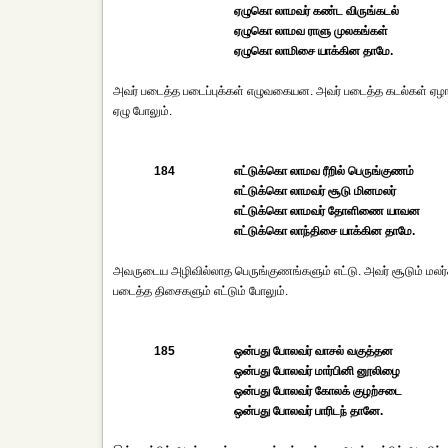
ஏழுகொ லாமவர் கண்ட விருங்கடல்
ஏழுகொ லாமவ ராளு முலகங்கள்
ஏழுகொ லாமிசை யாக்கின தாமே.
அவர் படைத்த படைப்புக்கள் எழுவகையன. அவர் படைத்த கடல்கள் ஏழாகு
ஏழு போலும்.
184
எட்டுக்கொ லாமவ ரீறில் பெருங்குணம்
எட்டுக்கொ லாமவர் சூடு மினமலர்
எட்டுக்கொ லாமவர் தோளிணை யாவன
எட்டுக்கொ லாந்திசை யாக்கின தாமே.
அவருடைய அழிவில்லாத பெருங்குணங்களும் எட்டு. அவர் சூடும் ம
படைத்த திசைகளும் எட்டும் போலும்.
185
ஒன்பது போலவர் வாசல் வகுத்தன
ஒன்பது போலவர் மார்பினி னூலிழை
ஒன்பது போலவர் கோலக் குழற்சடை
ஒன்பது போலவர் பாரிடந் தானே.