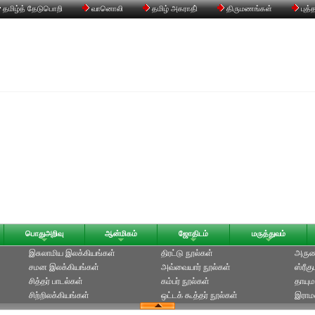
தமிழ்த் தேடுபொறி
வானொலி
தமிழ் அகராதி்
திருமணங்கள்
புத்
பொதுஅறிவு
ஆன்மிகம்
ஜோதிடம்
மருத்துவம்
இசுலாமிய இலக்கியங்கள்
திரட்டு நூல்கள்
அருணக
சமன இலக்கியங்கள்
அவ்வையார் நூல்கள்
ஸ்ரீக
சித்தர் பாடல்கள்
கம்பர் நூல்கள்
தாயும
சிற்றிலக்கியங்கள்
ஒட்டக் கூத்தர் நூல்கள்
இராமல