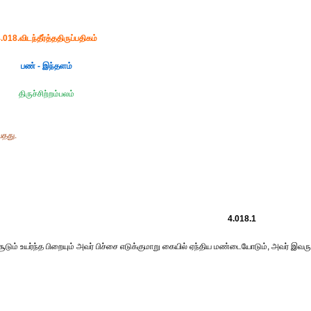
.018.விடந்தீர்த்ததிருப்பதிகம்
பண் - இந்தளம்
திருச்சிற்றம்பலம்
்தது.
4.018.1
ும் உயர்ந்த பிறையும் அவர் பிச்சை எடுக்குமாறு கையில் ஏந்திய மண்டையோடும், அவர் இவரு