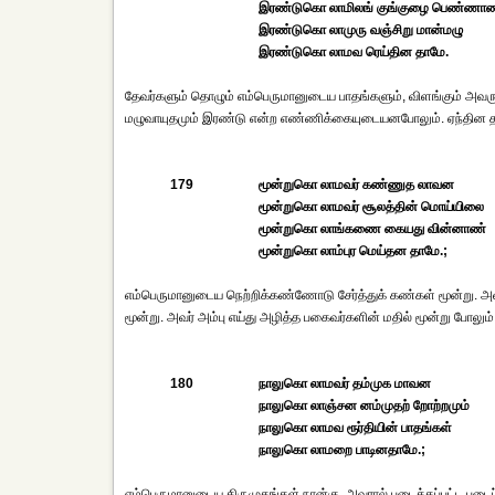
இரண்டுகொ லாமிலங் குங்குழை பெண்ணாண
இரண்டுகொ லாமுரு வஞ்சிறு மான்மழு
இரண்டுகொ லாமவ ரெய்தின தாமே.
தேவர்களும் தொழும் எம்பெருமானுடைய பாதங்களும், விளங்கும் அவர
மழுவாயுதமும் இரண்டு என்ற எண்ணிக்கையுடையனபோலும். ஏந்தின தா
179
மூன்றுகொ லாமவர் கண்ணுத லாவன
மூன்றுகொ லாமவர் சூலத்தின் மொய்யிலை
மூன்றுகொ லாங்கணை கையது வின்னாண்
மூன்றுகொ லாம்புர மெய்தன தாமே.;
எம்பெருமானுடைய நெற்றிக்கண்ணோடு சேர்த்துக் கண்கள் மூன்று. அ
மூன்று. அவர் அம்பு எய்து அழித்த பகைவர்களின் மதில் மூன்று போலும்
180
நாலுகொ லாமவர் தம்முக மாவன
நாலுகொ லாஞ்சன னம்முதற் றோற்றமும்
நாலுகொ லாமவ ரூர்தியின் பாதங்கள்
நாலுகொ லாமறை பாடினதாமே.;
எம்பெருமானுடைய திருமுகங்கள் நான்கு. அவரால் படைக்கப்பட்ட படைப்ப