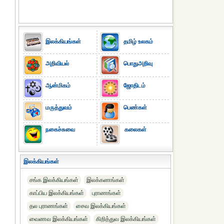
இலக்கியங்கள்
தமிழ் உலகம்
அறிவியல்
பொதுஅறிவு
ஆன்மிகம்
ஜோதிடம்
மருத்துவம்
பெண்கள்
நகைச்சுவை
கலைகள்
இலக்கியங்கள்
சங்க இலக்கியங்கள்
இலக்கணங்கள்
காப்பிய இலக்கியங்கள்
புராணங்கள்
தல புராணங்கள்
சைவ இலக்கியங்கள்
வைணவ இலக்கியங்கள்
கிறித்துவ இலக்கியங்கள்