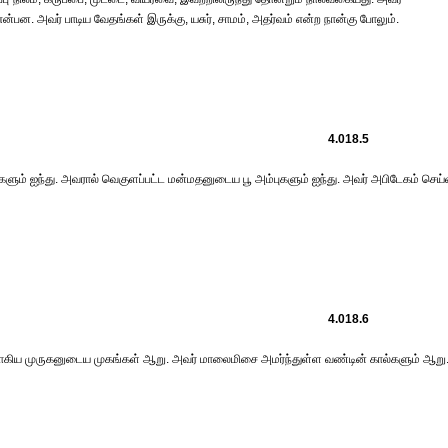
ன. அவர் பாடிய வேதங்கள் இருக்கு, யசுர், சாமம், அதர்வம் என்ற நான்கு போலும்.
4.018.5
ன்களும் ஐந்து. அவரால் வெகுளப்பட்ட மன்மதனுடைய பூ அம்புகளும் ஐந்து. அவர் அபிடேகம் செ
4.018.6
ிய முருகனுடைய முகங்கள் ஆறு. அவர் மாலைமிசை அமர்ந்துள்ள வண்டின் கால்களும் ஆறு