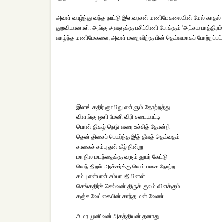
அவள் வாழ்ந்து வந்த நாட்டு இளவரசன் மணிமேகலையின் மேல் காதல் கொ
துறவியானாள். அங்கு அவளுக்கு பசிப்பிணி போக்கும் 'அட்சய பாத்த
வாழ்ந்த மணிமேகலை, அவள் மறைவிற்கு பின் தெய்வமாகப் போற்றப்பட்
இளங் கதிர் ஞாயிறு எள்ளும் தோற்றத்து
விளங்கு ஒளி மேனி விரி சடையாட்டி
பொன் திகழ் நெடு வரை உச்சித் தோன்றி
தென் திசைப் பெயர்ந்த இத் தீவத் தெய்வதம்
சாகைச் சம்பு தன் கீழ் நின்று
மா நில மடந்தைக்கு வரும் துயர் கேட்டு
வெந் திறல் அரக்கர்க்கு வெம் பகை நோற்ற
சம்பு என்பாள் சம்பாபதியினள்
செங்கதிர்ச் செல்வன் திருக் குலம் விளக்கும்
கஞ்ச வேட்கையின் காந்த மன் வேண்ட
அமர முனிவன் அகத்தியன் தனாது