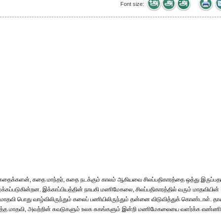
Font size:
ைக்களன், கதை மாந்தர், கதை நடக்கும் காலம் ஆகியவை சிலப்பதிகாரத்தை ஒத்து இருப்பத
்கப்படுகின்றன. இக்காப்பியத்தின் நாயகி மணிமேகலை, சிலப்பதிகாரத்தில் வரும் மாதவியின்
தவி பொது வாழ்விலிருந்தும் கலைப் பணியிலிருந்தும் தன்னை விடுவித்துக் கொண்டாள். தா
னைத்த மாதவி, அவற்றின் சுவடுகளும் உலக சுகங்களும் இன்றி மணிமேகலையை வளர்க்க எண்ணி