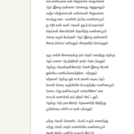
காயசண்டிகை என விஞ்சைக் காஞ்சனன்
ஆய் இழை தன்னை அகலாது அணுகலும்
வஞ்ச விஞ்சையன் மன்னவன் சிறுவனை
மைந்து உடை வாளின் தப்பிய வண்ணமும்
ஐ அரி உண் கண் அவன் துயர் பொறாஅள்
தெய்வக் கிளவியின் தௌிந்த வண்ணமும்
அறை கழல் வேந்தன் 'ஆய் இழை தன்னைச்
சிறை செய்க' என்றதும் சிறைவீடு செய்ததும்
நறு மலர்க் கோதைக்கு நல் அறம் உரைத்து ஆங்கு
ஆய் வளை ஆபுத்திரன் நாடு அடைந்ததும்
ஆங்கு அவன்தன்னோடு அணி இழை போகி
ஓங்கிய மணிபல்லவத்திடை உற்றதும்
உற்றவள் ஆங்கு ஓர் உயர் தவன் வடிவு ஆய்
பொன் கொடி வஞ்சியில் பொருந்திய வண்ணமும்
'நவை அறு நன்பொருள் உரைமினோ' என
சமயக் கணக்கர் தம் திறம் கேட்டதும்
ஆங்கு அத் தாயரோடு அறவணர்த் தேர்ந்து
பூங்கொடி கச்சி மா நகர் புக்கதும்
புக்கு அவள் கொண்ட பொய் உருக் களைந்து
மற்று அவர் பாதம் வணங்கிய வண்ணமும்
தவத் திறம் பூண்டு தருமம் கேட்டு