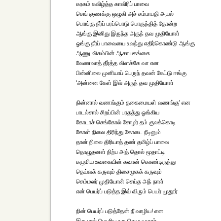
கரகம் கவிழ்த்த காவிரிப் பாவை
செங் குணக்கு ஒழுகி அச் சம்பாபதி அயல்
பொங்கு நீர்ப் பரப்பொடு பொருந்தித் தோன்ற
ஆங்கு இனிது இருந்த அருந் தவ முதியோள்
ஓங்கு நீர்ப் பாவையை உவந்து எதிர்கொண்டு ஆங்கு
ஆணு விசும்பின் ஆகாயகங்கை
வேணவாத் தீர்த்த விளக்கே வா என
பின்னிலை முனியாப் பெருந் தவன் கேட்டு ஈங்கு
'அன்னை கேள் இவ் அருந் தவ முதியோள்
நின்னால் வணங்கும் தகைமையள் வணங்கு' என
பாடல்சால் சிறப்பின் பரதத்து ஓங்கிய
கோடாச் செங்கோல் சோழர் தம் குலக்கொடி
கோள் நிலை திரிந்து கோடை நீடினும்
தான் நிலை திரியாத் தண் தமிழ்ப் பாவை
தொழுதனள் நிற்ப அத் தொல் மூதாட்டி
கழுமிய உவகையின் கவான் கொண்டிருந்து
தெய்வக் கருவும் திசைமுகக் கருவும்
செம்மலர் முதியோன் செய்த அந் நாள்
என் பெயர்ப் படுத்த இவ் விரும் பெயர் மூதூர்
நின் பெயர்ப் படுத்தேன் நீ வாழிய! என