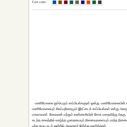
Font color:
மணிமேகலை ஐம்பெரும் காப்பியங்களுள் ஒன்று. மணிமேகலையின் கத
மணிமேகலையும் சிலப்பதிகாரமும் இரட்டைக் காப்பியங்கள் என்று அழைக
மகளாவாள். கோவலன் மற்றும் கண்ணகியின் சோக மறைவிற்கு பிறகு, மா
கடந்த காலத்தில் வாழ்ந்த முறையையும் நினைவுகளையும் மாற்ற நி
புத்த சமய மடம் ஒன்றில் அவளைச் சேர்த்து வளர்த்தாள்.