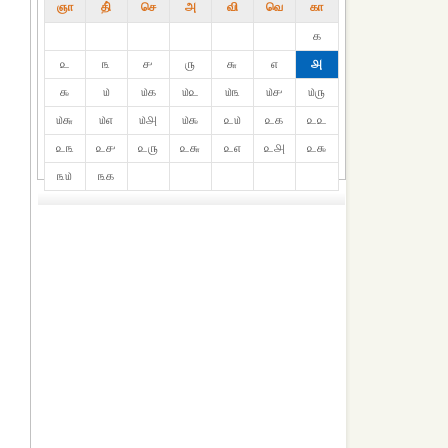
ஞா
தி்
செ
அ
வி
வெ
கா
௧
௨
௩
௪
௫
௬
௭
௮
௯
௰
௰௧
௰௨
௰௩
௰௪
௰௫
௰௬
௰௭
௰௮
௰௯
௨௰
௨௧
௨௨
௨௩
௨௪
௨௫
௨௬
௨௭
௨௮
௨௯
௩௰
௩௧