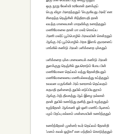
இரு பால் பெயரிய உரு கெழு மூதூர்
ஒரு நூறு வேள்வி உரவோன் தனக்குப்
பெரு விழா அறைந்ததும் 'பெருகியது அலர்' என
சிதைந்த நெஞ்சின் சித்திராபதி தான்
வயந்த மாலையான் மாதவிக்கு உரைத்ததும்
மணிமேகலை தான் மா மலர் கொய்ய
அணி மலர்ப் பூம்பொழில் அகவயின் சென்றதும்
ஆங்கு அப் பூம்பொழில் அரசு இளங் குமரனைப்
பாங்கில் கண்டு அவள் பளிக்கறை புக்கதும்
பளிக்கறை புக்க பாவையைக் கண்டு அவன்
துளக்குறு நெஞ்சில் துயரொடும் போய பின்
மணிமேகலா தெய்வம் வந்து தோன்றியதும்
மணிமேகலையை மணிபல்லவத்து உய்த்ததும்
உவவன மருங்கின் அவ் உரைசால் தெய்வதம்
சுதமதி தன்னைத் துயில் எடுப்பியதூஉம்
ஆங்கு அத் தீவகத்து ஆய் இழை நல்லாள்
தான் துயில் உணர்ந்து தனித் துயர் உழந்ததும்
உழந்தோள் ஆங்கண் ஓர் ஒளி மணிப் பீடிகைப்
பழம் பிறப்பு எல்லாம் பான்மையின் உணர்ந்ததும்
உணர்ந்தோள் முன்னர் உயர் தெய்வம் தோன்றி
'மனம் கவல் ஒழிக!' என மந்திரம் கொடுத்ததும்