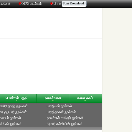
Font Download
தகங்கள்
MP3 பாடல்கள்
மின்னஞ்சல்
திரட்டி
உரையாடல்
பெண்கள் பகுதி
நகைச்சுவை
கலையுலகம்
ிரி நாதர் நூல்கள்
பாரதியார் நூல்கள்
ுமர குருபரர் நூல்கள்
பாரதிதாசன் நூல்கள்
ானவர் நூல்கள்
நாமக்கல் கவிஞர் நூல்கள்
ிங்கர் நூல்கள்
அமரர் கல்கியின் நூல்கள்