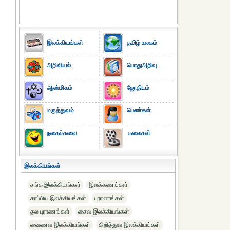
இலக்கியங்கள்
தமிழ் உலகம்
அறிவியல்
பொதுஅறிவு
ஆன்மிகம்
ஜோதிடம்
மருத்துவம்
பெண்கள்
நகைச்சுவை
கலைகள்
இலக்கியங்கள்
சங்க இலக்கியங்கள்
இலக்கணங்கள்
காப்பிய இலக்கியங்கள்
புராணங்கள்
தல புராணங்கள்
சைவ இலக்கியங்கள்
வைணவ இலக்கியங்கள்
கிறித்துவ இலக்கியங்கள்