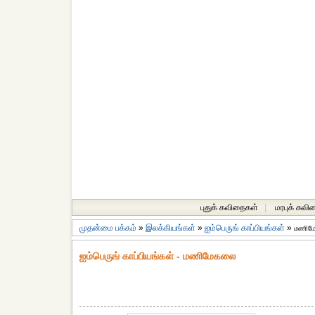
புதுக் கவிதைகள்
|
மரபுக் கவி
முதன்மை பக்கம்
»
இலக்கியங்கள்
»
ஐம்பெருங் காப்பியங்கள்
»
மணிம
ஐம்பெருங் காப்பியங்கள் - மணிமேகலை