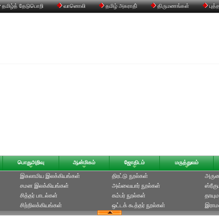
தமிழ்த் தேடுபொறி
வானொலி
தமிழ் அகராதி்
திருமணங்கள்
புத்
பொதுஅறிவு
ஆன்மிகம்
ஜோதிடம்
மருத்துவம்
இசுலாமிய இலக்கியங்கள்
திரட்டு நூல்கள்
அருணக
சமன இலக்கியங்கள்
அவ்வையார் நூல்கள்
ஸ்ரீக
சித்தர் பாடல்கள்
கம்பர் நூல்கள்
தாயும
சிற்றிலக்கியங்கள்
ஒட்டக் கூத்தர் நூல்கள்
இராமல