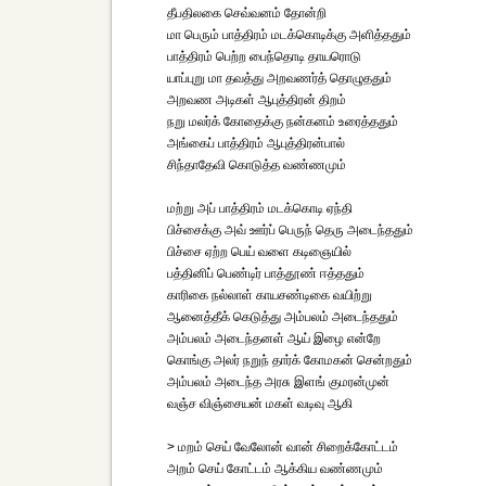
தீபதிலகை செவ்வனம் தோன்றி
மா பெரும் பாத்திரம் மடக்கொடிக்கு அளித்ததும்
பாத்திரம் பெற்ற பைந்தொடி தாயரொடு
யாப்புறு மா தவத்து அறவணர்த் தொழுததும்
அறவண அடிகள் ஆபுத்திரன் திறம்
நறு மலர்க் கோதைக்கு நன்கனம் உரைத்ததும்
அங்கைப் பாத்திரம் ஆபுத்திரன்பால்
சிந்தாதேவி கொடுத்த வண்ணமும்
மற்று அப் பாத்திரம் மடக்கொடி ஏந்தி
பிச்சைக்கு அவ் ஊர்ப் பெருந் தெரு அடைந்ததும்
பிச்சை ஏற்ற பெய் வளை கடிஞையில்
பத்தினிப் பெண்டிர் பாத்தூண் ஈத்ததும்
காரிகை நல்லாள் காயசண்டிகை வயிற்று
ஆனைத்தீக் கெடுத்து அம்பலம் அடைந்ததும்
அம்பலம் அடைந்தனள் ஆய் இழை என்றே
கொங்கு அலர் நறுந் தார்க் கோமகன் சென்றதும்
அம்பலம் அடைந்த அரசு இளங் குமரன்முன்
வஞ்ச விஞ்சையன் மகள் வடிவு ஆகி
> மறம் செய் வேலோன் வான் சிறைக்கோட்டம்
அறம் செய் கோட்டம் ஆக்கிய வண்ணமும்