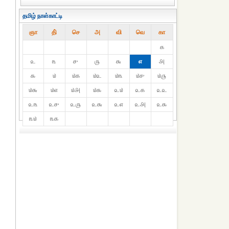
தமிழ் நாள்காட்டி
ஞா
தி்
செ
அ
வி
வெ
கா
௧
௨
௩
௪
௫
௬
௭
௮
௯
௰
௰௧
௰௨
௰௩
௰௪
௰௫
௰௬
௰௭
௰௮
௰௯
௨௰
௨௧
௨௨
௨௩
௨௪
௨௫
௨௬
௨௭
௨௮
௨௯
௩௰
௩௧