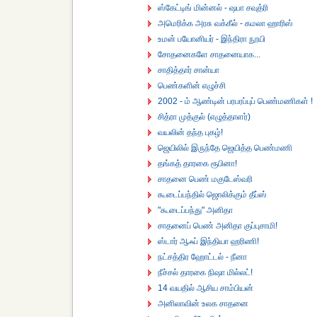
ஸ்கேட்டிங் மின்னல் - ஷபா சவுத்ரி
அமெரிக்க அரசு வக்கீல் - கமலா ஹாரிஸ்
உமன் பயோனியர் - இந்திரா நூயி
சோதனைகளே சாதனையாக...
சாதித்தார் சான்யா
பெண்களின் எழுச்சி
2002 - ம் ஆண்டின் பரபரப்புப் பெண்மணிகள் !
சித்ரா முத்குல் (எழுத்தாளர்)
வயலின் தந்த புகழ்!
ஜெயிலில் இருந்தே ஜெயித்த பெண்மணி
தங்கத் தாரகை ரூபினா!
சாதனை பெண் மகுடேஸ்வரி
கூடைப்பந்தில் ஜொலிக்கும் தீப்ஸ்
"கூடைப்பந்து" அனிதா
சாதனைப் பெண் அனிதா குப்புசாமி!
ஸ்டார் ஆஃப் இந்தியா ஹரிணி!
நட்சத்திர ஹோட்டல் - நீனா
நீச்சல் தாரகை நிஷா மில்லட்!
14 வயதில் ஆசிய சாம்பியன்
அனிலாவின் உலக சாதனை