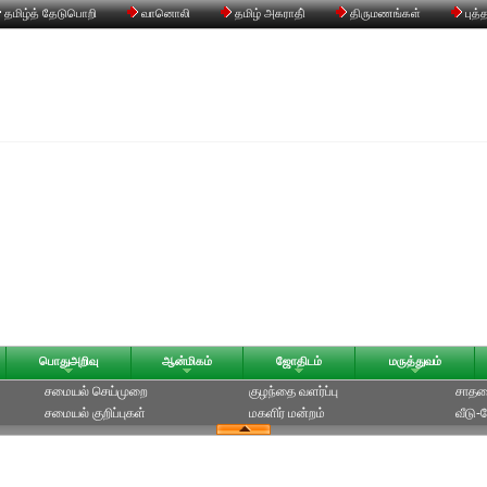
தமிழ்த் தேடுபொறி
வானொலி
தமிழ் அகராதி்
திருமணங்கள்
புத்
பொதுஅறிவு
ஆன்மிகம்
ஜோதிடம்
மருத்துவம்
சமையல் செய்முறை
குழந்தை வளர்ப்பு
சாதன
சமையல் குறிப்புகள்
மகளிர் மன்றம்
வீடு-