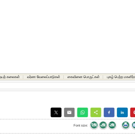
யற் கலைகள்
|
வர்ண வேலைப்பாடுகள்
|
கைவினை பொருட்கள்
|
புகழ் பெற்ற மகளிர்
Font size: