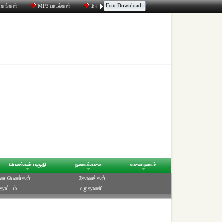
Font Download
தகங்கள்
MP3 பாடல்கள்
மின்னஞ்சல்
திரட்டி
உரையாடல்
பெண்கள் பகுதி
நகைச்சுவை
கலையுலகம்
ை பெண்கள்
கோலங்கள்
தோட்டம்
மருதாணி