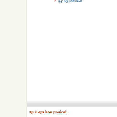
ஒரு நிஜ ஹீரோயின்
தேட‌ல் தொட‌ர்பான தகவ‌ல்க‌ள்: