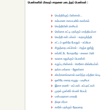
பெண்களிள் மிகவும் சாதனை படைத்தப் பெண்கள் :
வெற்றிக்குப் பின்னால்...
கல்யாண சமையலில் கலக்கல்
வெற்றியின் ரகசியம்
ரெக்கை கட்டி பறக்கும் மாத்தியம்மா
வெற்றி என் பக்கம் - சுதாமூர்த்தி
சட்டம் ஒன்றே போதும் - சுப்ரியா
சிறுத்தை பாய்ச்சல் - அஞ்சு ஜார்ஜ்
எங்கிட்டே மோதாதே - லைலா அலி
உலகை உலுக்கும் பியான்ஸ்
கறுப்பு மின்னல் - செரீனா வில்லியம்ஸ்
தங்க மங்கை - ஜோஸ்னா
விமர்சனங்களால் வளர்ந்த மந்திரா பெடி
ஒளியே கதை எழுது - பவுசியா
இசை ராணி - எம்.எஸ். சுப்புலட்சுமி
முதல் முஸ்லீம் பெண் மேயர்
மன்மதராசா மாலதி
நிஷா சர்மா
காரில் பறக்கும் தேவதை