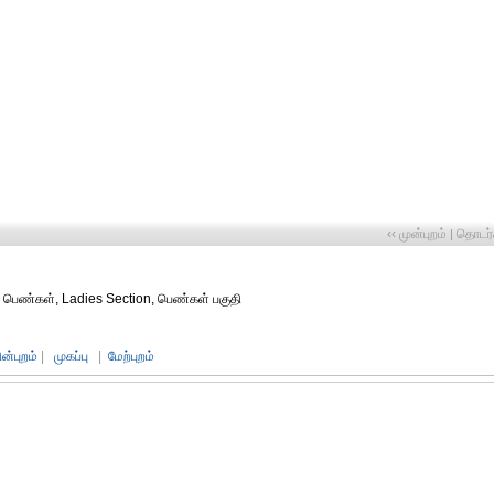
‹‹ முன்புறம்
தொடர்ச
|
ண்கள், Ladies Section, பெண்கள் பகுதி
ின்புறம்
|
முகப்பு
|
மேற்புறம்