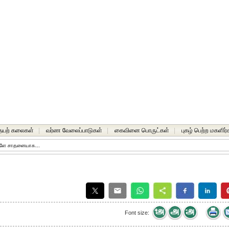
யற் கலைகள்
|
வர்ண வேலைப்பாடுகள்
|
கைவினை பொருட்கள்
|
புகழ் பெற்ற மகளிர்
ே சாதனையாக...
Font size: