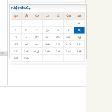
தமிழ் நாள்காட்டி
ஞா
தி்
செ
அ
வி
வெ
கா
௧
௨
௩
௪
௫
௬
௭
௮
௯
௰
௰௧
௰௨
௰௩
௰௪
௰௫
௰௬
௰௭
௰௮
௰௯
௨௰
௨௧
௨௨
௨௩
௨௪
௨௫
௨௬
௨௭
௨௮
௨௯
்சி ››
௩௰
௩௧