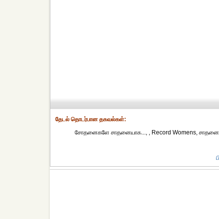
தேட‌ல் தொட‌ர்பான தகவ‌ல்க‌ள்:
சோதனைகளே சாதனையாக..., , Record Womens, சாதனை பெ
ப