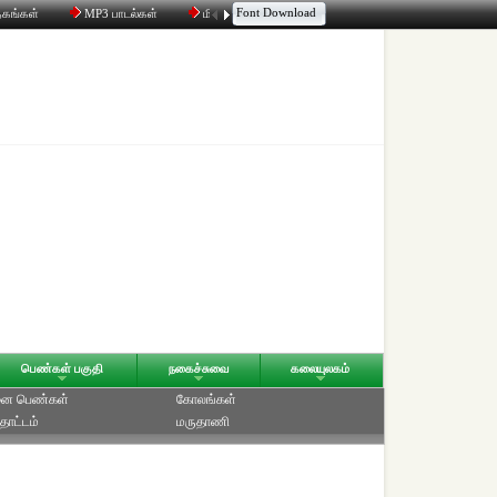
Font Download
தகங்கள்
MP3 பாடல்கள்
மின்னஞ்சல்
திரட்டி
உரையாடல்
பெண்கள் பகுதி
நகைச்சுவை
கலையுலகம்
ை பெண்கள்
கோலங்கள்
தோட்டம்
மருதாணி