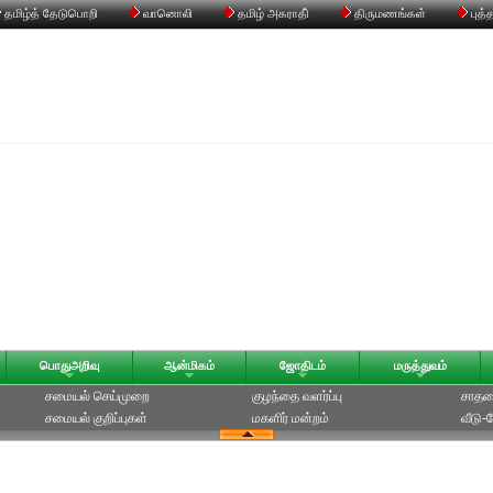
தமிழ்த் தேடுபொறி
வானொலி
தமிழ் அகராதி்
திருமணங்கள்
புத்
பொதுஅறிவு
ஆன்மிகம்
ஜோதிடம்
மருத்துவம்
சமையல் செய்முறை
குழந்தை வளர்ப்பு
சாதன
சமையல் குறிப்புகள்
மகளிர் மன்றம்
வீடு-