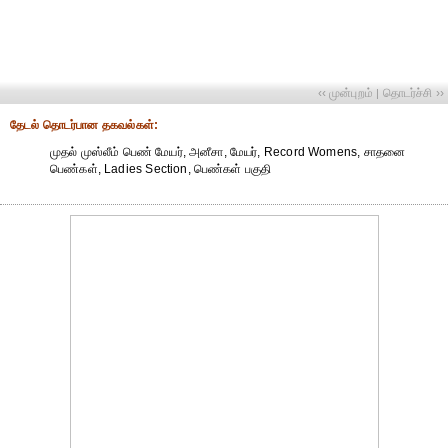
‹‹ முன்புறம்
தொடர்ச்சி ››
|
தேட‌ல் தொட‌ர்பான தகவ‌ல்க‌ள்:
முதல் முஸ்லீம் பெண் மேயர், அனீசா, மேயர், Record Womens, சாதனை
பெண்கள், Ladies Section, பெண்கள் பகுதி