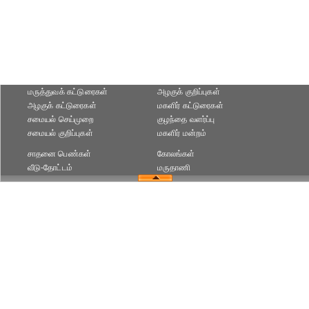
மருத்துவக் கட்டுரைகள்
அழகுக் குறிப்புகள்
அழகுக் கட்டுரைகள்
மகளிர் கட்டுரைகள்
சமையல் செய்முறை
குழந்தை வளர்ப்பு
சமையல் குறிப்புகள்
மகளிர் மன்றம்
சாதனை பெண்கள்
கோலங்கள்
வீடு-தோட்டம்
மருதாணி