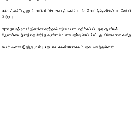
இந்த ஆண்டு குஜராத் மாநிலம் அகமதாபாத் நகரில் நடந்த மேயர் தேர்தலில் அபார வெற்றி
பெற்றார்.
அகமதாபாத் நகரம் இனக்கலவரத்தால் கடுமையாக பாதிக்கப்பட்ட ஒரு ஆண்டில்
சிறுபான்மை இனத்தை சேர்ந்த அனீசா மேயராக தேர்வு செய்யப்பட்டது விசேஷமான ஒன்று!
மேயர் அனீசா இதற்கு முன்பு 3 தடவை கவுன்சிலராகவும் பதவி வகித்துள்ளார்.