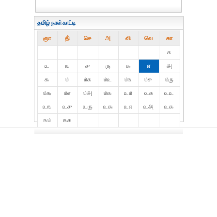
தமிழ் நாள்காட்டி
ஞா
தி்
செ
அ
வி
வெ
கா
௧
௨
௩
௪
௫
௬
௭
௮
௯
௰
௰௧
௰௨
௰௩
௰௪
௰௫
௰௬
௰௭
௰௮
௰௯
௨௰
௨௧
௨௨
௨௩
௨௪
௨௫
௨௬
௨௭
௨௮
௨௯
௩௰
௩௧