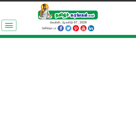
இலக்கியங்கள்
வெள்ளி, ஆகஸ்டு 07, 2026
பின்தொடர
தமிழ் உலகம்
அறிவியல்
பொதுஅறிவு
ஆன்மிகம்
ஜோதிடம்
மருத்துவம்
பெண்கள் பகுதி
நகைச்சுவை
கலையுலகம்